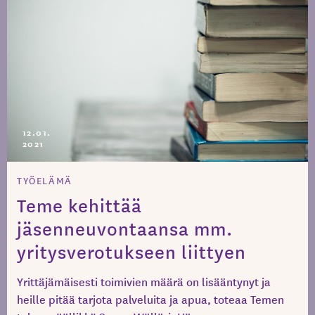
12.01.
2021
TYÖELÄMÄ
Teme kehittää
jäsenneuvontaansa mm.
yritysverotukseen liittyen
Yrittäjämäisesti toimivien määrä on lisääntynyt ja
heille pitää tarjota palveluita ja apua, toteaa Temen