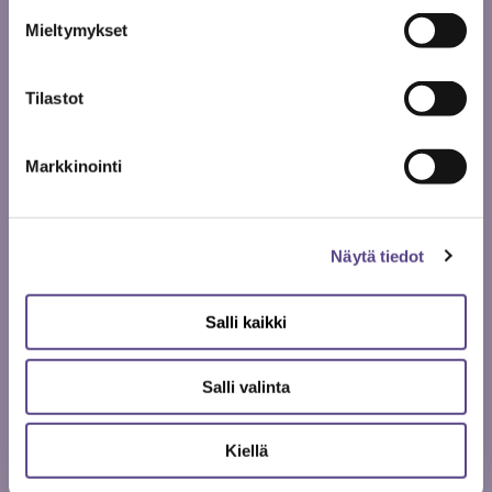
suurin ryhmä Suomen valtuustoissa olisi kulttuuriala
Mieltymykset
puolueeseen katsomatta! Korona ...
LUE LISÄÄ
Tilastot
Markkinointi
Näytä tiedot
Salli kaikki
Salli valinta
09.02.
2021
Kiellä
POLITIIKKA