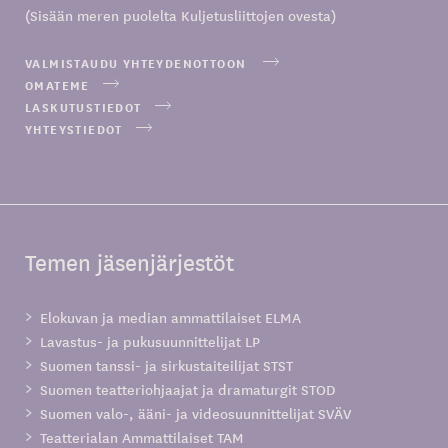
(Sisään meren puolelta Kuljetusliittojen ovesta)
VALMISTAUDU YHTEYDENOTTOON
OMATEME
LASKUTUSTIEDOT
YHTEYSTIEDOT
Temen jäsenjärjestöt
Elokuvan ja median ammattilaiset ELMA
Lavastus- ja pukusuunnittelijat LP
Suomen tanssi- ja sirkustaiteilijat STST
Suomen teatteriohjaajat ja dramaturgit STOD
Suomen valo-, ääni- ja videosuunnittelijat SVÄV
Teatterialan Ammattilaiset TAM