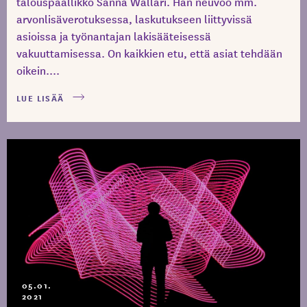
talouspäällikkö Sanna Wälläri. Hän neuvoo mm.
arvonlisäverotuksessa, laskutukseen liittyvissä
asioissa ja työnantajan lakisääteisessä
vakuuttamisessa. On kaikkien etu, että asiat tehdään
oikein....
LUE LISÄÄ
05.01.
2021