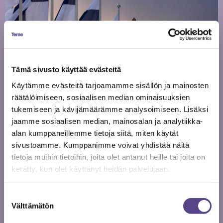
Tämä sivusto käyttää evästeitä
Käytämme evästeitä tarjoamamme sisällön ja mainosten
16.02.
räätälöimiseen, sosiaalisen median ominaisuuksien
2021
tukemiseen ja kävijämäärämme analysoimiseen. Lisäksi
jaamme sosiaalisen median, mainosalan ja analytiikka-
POLITIIKKA
alan kumppaneillemme tietoja siitä, miten käytät
Ville Virkkunen: Tehdään
sivustoamme. Kumppanimme voivat yhdistää näitä
tietoja muihin tietoihin, joita olet antanut heille tai joita on
kuntavaaleista kulttuurivaalit
kerätty, kun olet käyttänyt heidän palvelujaan.
Vaalit ovat ihmisen parasta aikaa, sanotaan. Varsinkin
kuntavaalit ovat, koska niissä valitaan kotikunnan
Suostumuksen
Välttämätön
päättäjät. Ei ole aivan sama, kuka niitä asioita hoitaa.
valinta
Tehdään näistä kuntavaaleista kulttuurivaalit, jotta