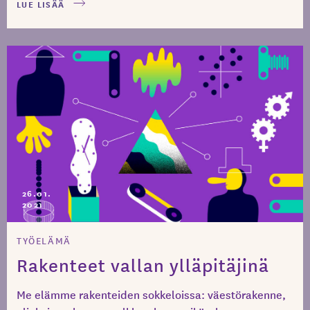
LUE LISÄÄ
26.01.
2021
TYÖELÄMÄ
Rakenteet vallan ylläpitäjinä
Me elämme rakenteiden sokkeloissa: väestörakenne,