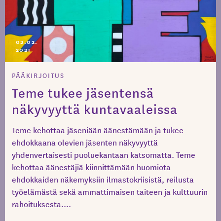
02.02.
2021
PÄÄKIRJOITUS
Teme tukee jäsentensä
näkyvyyttä kuntavaaleissa
Teme kehottaa jäseniään äänestämään ja tukee
ehdokkaana olevien jäsenten näkyvyyttä
yhdenvertaisesti puoluekantaan katsomatta. Teme
kehottaa äänestäjiä kiinnittämään huomiota
ehdokkaiden näkemyksiin ilmastokriisistä, reilusta
työelämästä sekä ammattimaisen taiteen ja kulttuurin
rahoituksesta....