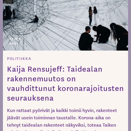
23.03.
2021
POLITIIKKA
Kaija Rensujeff: Taidealan
rakennemuutos on
vauhdittunut koronarajoitusten
seurauksena
Kun rattaat pyörivät ja kaikki toimii hyvin, rakenteet
jäävät usein toiminnan taustalle. Korona-aika on
tehnyt taidealan rakenteet näkyviksi, toteaa Taiken