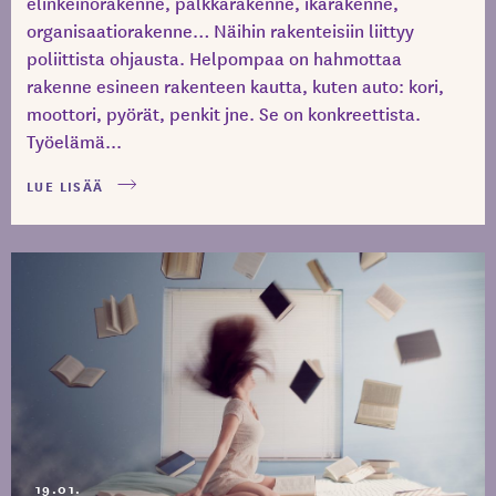
elinkeinorakenne, palkkarakenne, ikärakenne,
organisaatiorakenne… Näihin rakenteisiin liittyy
poliittista ohjausta. Helpompaa on hahmottaa
rakenne esineen rakenteen kautta, kuten auto: kori,
moottori, pyörät, penkit jne. Se on konkreettista.
Työelämä...
LUE LISÄÄ
19.01.