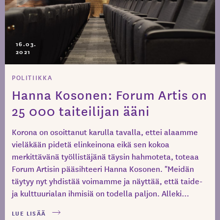
16.03.
2021
POLITIIKKA
Hanna Kosonen: Forum Artis on
25 000 taiteilijan ääni
Korona on osoittanut karulla tavalla, ettei alaamme
vieläkään pidetä elinkeinona eikä sen kokoa
merkittävänä työllistäjänä täysin hahmoteta, toteaa
Forum Artisin pääsihteeri Hanna Kosonen. "Meidän
täytyy nyt yhdistää voimamme ja näyttää, että taide-
ja kulttuurialan ihmisiä on todella paljon. Alleki...
LUE LISÄÄ