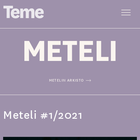
Menu
Siirry
sisältöön
METELIN ARKISTO
Meteli #1/2021