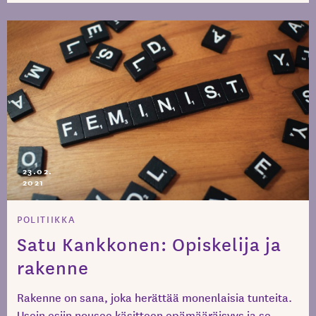
23.02.
2021
POLITIIKKA
Satu Kankkonen: Opiskelija ja
rakenne
Rakenne on sana, joka herättää monenlaisia tunteita.
Usein esiin nousee käsitteen epämääräisyys ja se