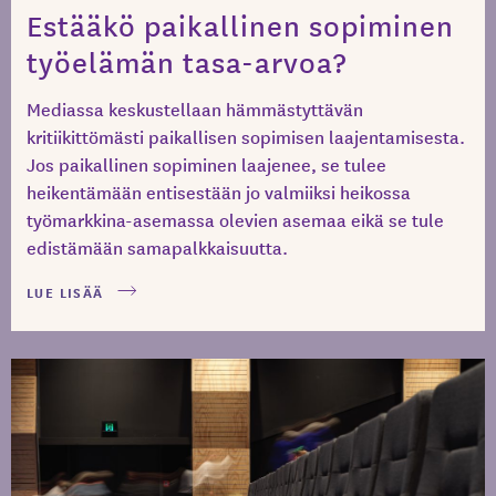
Estääkö paikallinen sopiminen
työelämän tasa-arvoa?
Mediassa keskustellaan hämmästyttävän
kritiikittömästi paikallisen sopimisen laajentamisesta.
Jos paikallinen sopiminen laajenee, se tulee
heikentämään entisestään jo valmiiksi heikossa
työmarkkina-asemassa olevien asemaa eikä se tule
edistämään samapalkkaisuutta.
LUE LISÄÄ