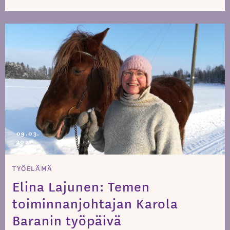
09.03.
2021
TYÖELÄMÄ
Elina Lajunen: Temen
toiminnanjohtajan Karola
Baranin työpäivä