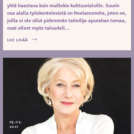
yhtä haastava kuin muillekin kulttuurialoille. Suurin
osa alalla työskentelevistä on freelancereita, joten ne,
joilla ei ole ollut pidemmän taiteilija-apurahan turvaa,
ovat olleet myös taloudell...
LUE LISÄÄ
25.03.
2021