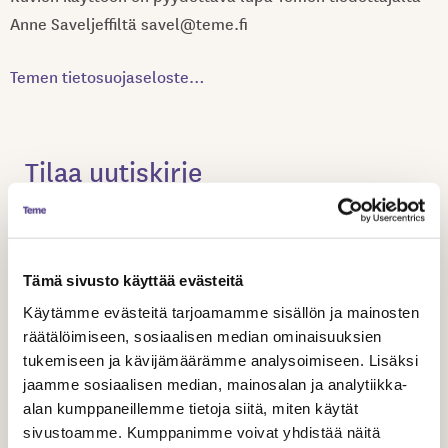
Anne Saveljeffiltä savel@teme.fi
Temen tietosuojaseloste…
Tilaa uutiskirje
Saat Temen ajankohtaiset asiat sähköpostiisi
kahdesti vuodessa.
Tämä sivusto käyttää evästeitä
NIMI
Käytämme evästeitä tarjoamamme sisällön ja mainosten
räätälöimiseen, sosiaalisen median ominaisuuksien
tukemiseen ja kävijämäärämme analysoimiseen. Lisäksi
jaamme sosiaalisen median, mainosalan ja analytiikka-
alan kumppaneillemme tietoja siitä, miten käytät
SÄHKÖPOSTIOSOITE
sivustoamme. Kumppanimme voivat yhdistää näitä