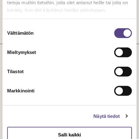
tietoja muihin tietoihin, joita olet antanut heille tai joita on
kerätty, kun olet käyttänyt heidän palvelujaan.
Suostumuksen
Välttämätön
valinta
Mieltymykset
Tilastot
Käyntiosoite: John Stenbergin ranta 6, 00530 Helsinki, 4.
krs
Markkinointi
(Sisään meren puolelta Kuljetusliittojen ovesta)
VALMISTAUDU YHTEYDENOTTOON
OMATEME
Näytä tiedot
LASKUTUSTIEDOT
YHTEYSTIEDOT
Salli kaikki