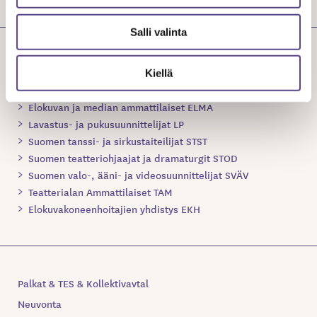
Salli valinta
Temen jäsenjärjestöt
Kiellä
Elokuvan ja median ammattilaiset ELMA
Lavastus- ja pukusuunnittelijat LP
Suomen tanssi- ja sirkustaiteilijat STST
Suomen teatteriohjaajat ja dramaturgit STOD
Suomen valo-, ääni- ja videosuunnittelijat SVÄV
Teatterialan Ammattilaiset TAM
Elokuvakoneenhoitajien yhdistys EKH
Palkat & TES & Kollektivavtal
Neuvonta