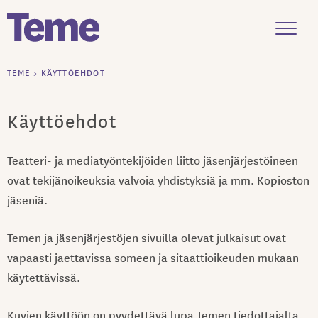
Menu
Siirry
TEME
>
KÄYTTÖEHDOT
sisältöön
Käyttöehdot
Teatteri- ja mediatyöntekijöiden liitto jäsenjärjestöineen
ovat tekijänoikeuksia valvoia yhdistyksiä ja mm. Kopioston
jäseniä.
Temen ja jäsenjärjestöjen sivuilla olevat julkaisut ovat
vapaasti jaettavissa someen ja sitaattioikeuden mukaan
käytettävissä.
Kuvien käyttöön on pyydettävä lupa Temen tiedottajalta