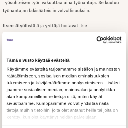
Työsuhteisen työn vakuuttaa aina työnantaja. Se kuuluu
työnantajan lakisääteisiin velvollisuuksiin.
Itsensätyöllistäjä ja yrittäjä hoitavat itse
tuloraja
vakuuttamisensa. Työtulo on vakuutettava, kun
9208,43 euroa
(v. 2025). Tällöin YEL-vakuutus on
pakollinen ja Eläketurvakeskus valvoo vakuuttamista.
Lisätietoa Työeläke.fi
Tämä sivusto käyttää evästeitä
Käytämme evästeitä tarjoamamme sisällön ja mainosten
Apurahan saaneet vakuuttavat työnsä Melassa
, jos työ
räätälöimiseen, sosiaalisen median ominaisuuksien
kestää vähintään neljä kuukautta ja muut kriteerit
tukemiseen ja kävijämäärämme analysoimiseen. Lisäksi
täyttyvät.
jaamme sosiaalisen median, mainosalan ja analytiikka-
alan kumppaneillemme tietoja siitä, miten käytät
Laskuttaminen
sivustoamme. Kumppanimme voivat yhdistää näitä
tietoja muihin tietoihin, joita olet antanut heille tai joita on
kerätty, kun olet käyttänyt heidän palvelujaan.
Laskutuspalvelun kautta laskuttamista markkinoidaan
kevytyrittäjyytenä, jolla viitataan itsensätyöllistäjän