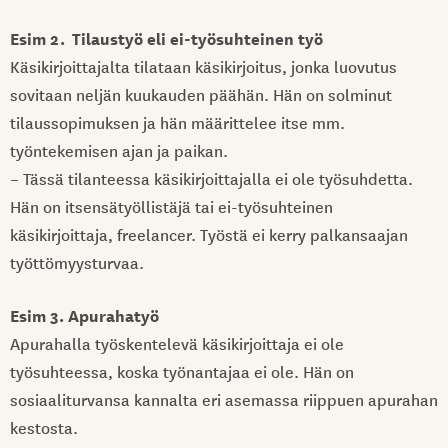
Esim 2. Tilaustyö eli ei-työsuhteinen työ
Käsikirjoittajalta tilataan käsikirjoitus, jonka luovutus
sovitaan neljän kuukauden päähän. Hän on solminut
tilaussopimuksen ja hän määrittelee itse mm.
työntekemisen ajan ja paikan.
– Tässä tilanteessa käsikirjoittajalla ei ole työsuhdetta.
Hän on itsensätyöllistäjä tai ei-työsuhteinen
käsikirjoittaja, freelancer. Työstä ei kerry palkansaajan
työttömyysturvaa.
Esim 3. Apurahatyö
Apurahalla työskentelevä käsikirjoittaja ei ole
työsuhteessa, koska työnantajaa ei ole. Hän on
sosiaaliturvansa kannalta eri asemassa riippuen apurahan
kestosta.