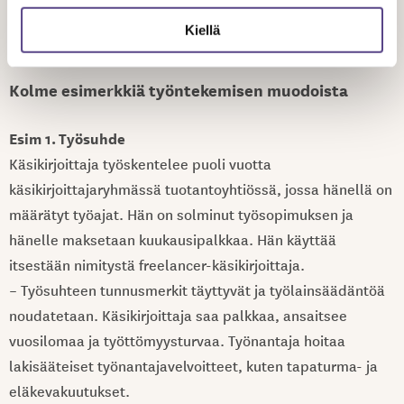
sosiaaliturvaan ja vakuuttamisvelvollisuuteen. Katso 3
Kiellä
esimerkkiä alla.
Kolme esimerkkiä työntekemisen muodoista
Esim 1. Työsuhde
Käsikirjoittaja työskentelee puoli vuotta
käsikirjoittajaryhmässä tuotantoyhtiössä, jossa hänellä on
määrätyt työajat. Hän on solminut työsopimuksen ja
hänelle maksetaan kuukausipalkkaa. Hän käyttää
itsestään nimitystä freelancer-käsikirjoittaja.
– Työsuhteen tunnusmerkit täyttyvät ja työlainsäädäntöä
noudatetaan. Käsikirjoittaja saa palkkaa, ansaitsee
vuosilomaa ja työttömyysturvaa. Työnantaja hoitaa
lakisääteiset työnantajavelvoitteet, kuten tapaturma- ja
eläkevakuutukset.