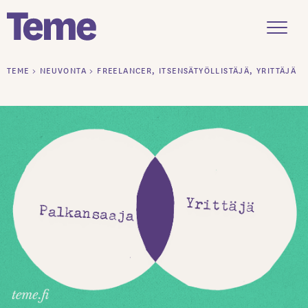
Menu
Siirry
TEME
>
NEUVONTA
>
FREELANCER, ITSENSÄTYÖLLISTÄJÄ, YRITTÄJÄ
sisältöön