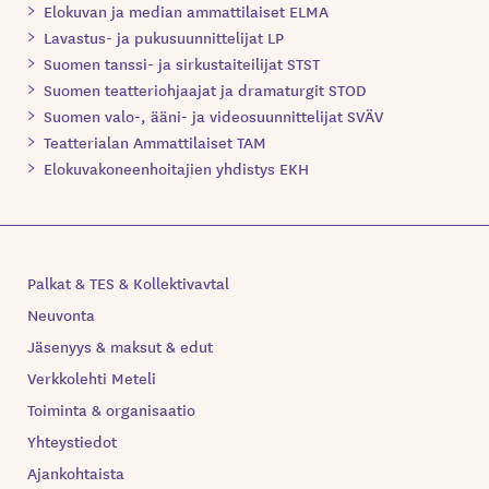
Elokuvan ja median ammattilaiset ELMA
Lavastus- ja pukusuunnittelijat LP
Suomen tanssi- ja sirkustaiteilijat STST
Suomen teatteriohjaajat ja dramaturgit STOD
Suomen valo-, ääni- ja videosuunnittelijat SVÄV
Teatterialan Ammattilaiset TAM
Elokuvakoneenhoitajien yhdistys EKH
Palkat & TES & Kollektivavtal
Neuvonta
Jäsenyys & maksut & edut
Verkkolehti Meteli
Toiminta & organisaatio
Yhteystiedot
Ajankohtaista