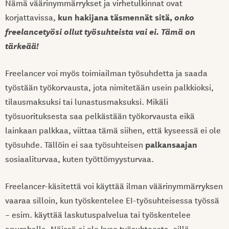
Nämä väärinymmärrykset ja virhetulkinnat ovat
kun hakijana täsmennät sitä,
onko
korjattavissa,
freelancetyösi ollut työsuhteista vai ei. Tämä on
tärkeää!
Freelancer voi myös toimiailman työsuhdetta ja saada
työstään työkorvausta, jota nimitetään usein palkkioksi,
tilausmaksuksi tai lunastusmaksuksi. Mikäli
työsuorituksesta saa pelkästään työkorvausta eikä
lainkaan palkkaa, viittaa tämä siihen, että kyseessä ei ole
palkansaajan
työsuhde. Tällöin ei saa työsuhteisen
sosiaaliturvaa, kuten työttömyysturvaa.
Freelancer-käsitettä voi käyttää ilman väärinymmärryksen
vaaraa silloin, kun työskentelee EI-työsuhteisessa työssä
– esim. käyttää laskutuspalvelua tai työskentelee
apurahalla. Näissä ei ole kyse työsuhteesta, sillä