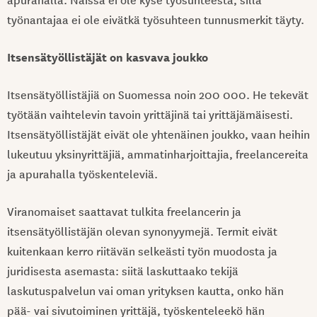
työnantajaa ei ole eivätkä työsuhteen tunnusmerkit täyty.
Itsensätyöllistäjät on kasvava joukko
Itsensätyöllistäjiä on Suomessa noin 200 000. He tekevät
työtään vaihtelevin tavoin yrittäjinä tai yrittäjämäisesti.
Itsensätyöllistäjät eivät ole yhtenäinen joukko, vaan heihin
lukeutuu yksinyrittäjiä, ammatinharjoittajia, freelancereita
ja apurahalla työskenteleviä.
Viranomaiset saattavat tulkita freelancerin ja
itsensätyöllistäjän olevan synonyymejä. Termit eivät
kuitenkaan kerro riitävän selkeästi työn muodosta ja
juridisesta asemasta: siitä laskuttaako tekijä
laskutuspalvelun vai oman yrityksen kautta, onko hän
pää- vai sivutoiminen yrittäjä, työskenteleekö hän