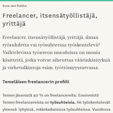
Kuva Jani Pulkka
Freelancer, itsensätyöllistäjä,
yrittäjä
Freelancer, itsensätyöllistäjä, yrittäjä, ilman
työsuhdetta vai työsuhteessa työskentelevä?
Vaihtelevissa työnteon muodoissa on monia
käsitteitä, jotka voivat aiheuttaa väärinkäsityksiä
ja virhetulkintoja esim. työttömyysturvassa.
Temeläisen freelancerin profiili
Temen jäsenistä 40 % on freelancereita. Enemmistö
työsuhteisia.
Temen freelancereista on
He työskentelevät
yleensä lyhyissä, määräaikaisissa työsuhteissa. Vuodessa