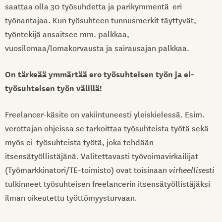
saattaa olla 30 työsuhdetta ja parikymmentä eri
työnantajaa. Kun työsuhteen tunnusmerkit täyttyvät,
työntekijä ansaitsee mm. palkkaa,
vuosilomaa/lomakorvausta ja sairausajan palkkaa.
On tärkeää ymmärtää ero työsuhteisen työn ja ei-
työsuhteisen työn välillä!
Freelancer-käsite on vakiintuneesti yleiskielessä. Esim.
verottajan ohjeissa se tarkoittaa työsuhteista työtä sekä
myös ei-työsuhteista työtä, joka tehdään
itsensätyöllistäjänä. Valitettavasti työvoimavirkailijat
(Työmarkkinatori/TE-toimisto) ovat toisinaan
virheellisesti
tulkinneet työsuhteisen freelancerin itsensätyöllistäjäksi
ilman oikeutettu työttömyysturvaan
.