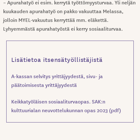
– Apurahatyö ei esim. kerrytä työttömyysturvaa. Yli neljän
kuukauden apurahatyö on pakko vakuuttaa Melassa,
jolloin MYEL-vakuutus kerryttää mm. eläkettä.
Lyhyemmästä apurahatyöstä ei kerry sosiaaliturvaa.
Lisätietoa itsensätyöllistäjistä
A-kassan selvitys yrittäjyydestä, sivu- ja
päätoimisesta yrittäjyydestä
Keikkatyöläisen sosiaaliturvaopas. SAK:n
kulttuurialan neuvottelukunnan opas 2023 (pdf)