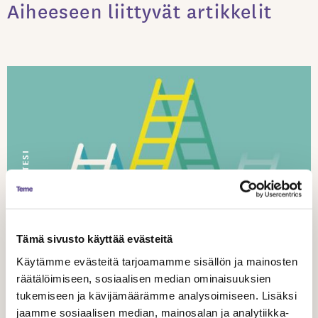
Aiheeseen liittyvät artikkelit
TUNNE OIKEUTESI
Tämä sivusto käyttää evästeitä
19.3.
2019
Käytämme evästeitä tarjoamamme sisällön ja mainosten
räätälöimiseen, sosiaalisen median ominaisuuksien
tukemiseen ja kävijämäärämme analysoimiseen. Lisäksi
Esittävien taiteiden tasa-arvo-,
jaamme sosiaalisen median, mainosalan ja analytiikka-