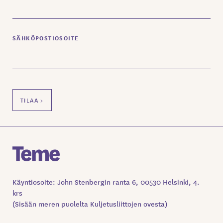
SÄHKÖPOSTIOSOITE
Käyntiosoite: John Stenbergin ranta 6, 00530 Helsinki, 4.
krs
(Sisään meren puolelta Kuljetusliittojen ovesta)