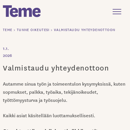
Menu
Siirry
TEME
>
TUNNE OIKEUTESI
>
VALMISTAUDU YHTEYDENOTTOON
sisältöön
1.1.
2026
Valmistaudu yhteydenottoon
Autamme sinua työn ja toimeentulon kysymyksissä, kuten
sopmukset, palkka, työaika, tekijänoikeudet,
työttömyysturva ja työsuojelu.
Kaikki asiat käsitellään luottamuksellisesti.