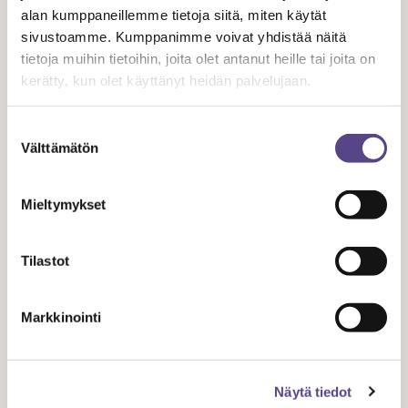
yhdenvertaisuus- ja häirinnän
alan kumppaneillemme tietoja siitä, miten käytät
ennaltaehkäisykoulutus 14.5.2019
sivustoamme. Kumppanimme voivat yhdistää näitä
tietoja muihin tietoihin, joita olet antanut heille tai joita on
kerätty, kun olet käyttänyt heidän palvelujaan.
Suostumuksen
Välttämätön
valinta
Mieltymykset
TUNNE OIKEUTESI
Tilastot
Markkinointi
10.11.
2021
Näytä tiedot