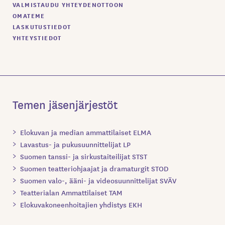
VALMISTAUDU YHTEYDENOTTOON
OMATEME
LASKUTUSTIEDOT
YHTEYSTIEDOT
Temen jäsenjärjestöt
Elokuvan ja median ammattilaiset ELMA
Lavastus- ja pukusuunnittelijat LP
Suomen tanssi- ja sirkustaiteilijat STST
Suomen teatteriohjaajat ja dramaturgit STOD
Suomen valo-, ääni- ja videosuunnittelijat SVÄV
Teatterialan Ammattilaiset TAM
Elokuvakoneenhoitajien yhdistys EKH