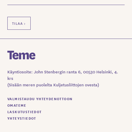
Käyntiosoite: John Stenbergin ranta 6, 00530 Helsinki, 4.
krs
(Sisään meren puolelta Kuljetusliittojen ovesta)
VALMISTAUDU YHTEYDENOTTOON
OMATEME
LASKUTUSTIEDOT
YHTEYSTIEDOT