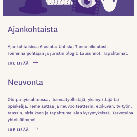
Ajankohtaista
Ajankohtaisissa 6 osiota: Uutisia; Tunne oikeutesi;
Toiminnanjohtajan ja juristin blogit; Lausunnot; Tapahtumat.
LUE LISÄÄ
Neuvonta
Oletpa työsuhteessa, itsensätyöllistäjä, yksinyrittäjä tai
opiskelija, Teme auttaa ja neuvoo teatterin, elokuvan, tv-työn,
tanssin, sirkuksen ja tapahtuma-alan kysymyksissä. Tervetuloa
yhteisöömme!
LUE LISÄÄ