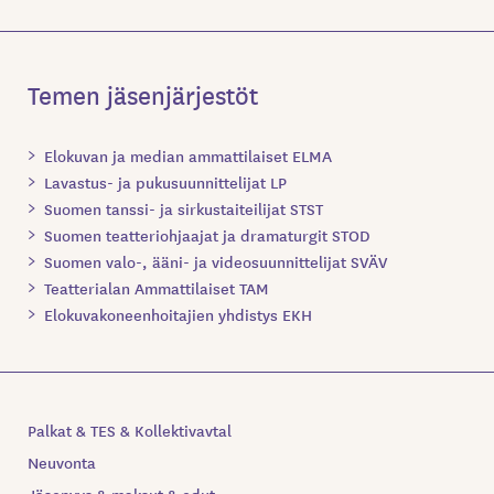
Temen jäsenjärjestöt
Elokuvan ja median ammattilaiset ELMA
Lavastus- ja pukusuunnittelijat LP
Suomen tanssi- ja sirkustaiteilijat STST
Suomen teatteriohjaajat ja dramaturgit STOD
Suomen valo-, ääni- ja videosuunnittelijat SVÄV
Teatterialan Ammattilaiset TAM
Elokuvakoneenhoitajien yhdistys EKH
Palkat & TES & Kollektivavtal
Neuvonta
Jäsenyys & maksut & edut