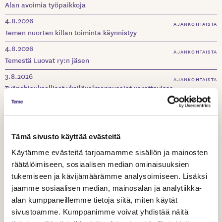
Alan avoimia työpaikkoja
4.8.2026
AJANKOHTAISTA
Temen nuorten killan toiminta käynnistyy
4.8.2026
AJANKOHTAISTA
Temestä Luovat ry:n jäsen
3.8.2026
AJANKOHTAISTA
Työnohjaukselliset yksilövalmennusajat varattavissa
3.8.2026
AJANKOHTAISTA
Ilmoittaudu mukaan: Esittävän taiteen ammattilaisten
valmennus- ja vertaisryhmä syys–lokakuussa 2026
Tämä sivusto käyttää evästeitä
31.7.2026
AJANKOHTAISTA
Käytämme evästeitä tarjoamamme sisällön ja mainosten
Temen tapahtumakalenteri 2026
räätälöimiseen, sosiaalisen median ominaisuuksien
25.6.2026
AJANKOHTAISTA
tukemiseen ja kävijämäärämme analysoimiseen. Lisäksi
Tule mukaan: Temen tilaisuudet Tampereen Teatterikesässä
jaamme sosiaalisen median, mainosalan ja analytiikka-
elokuussa
alan kumppaneillemme tietoja siitä, miten käytät
17.6.2026
sivustoamme. Kumppanimme voivat yhdistää näitä
AJANKOHTAISTA