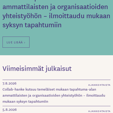
ammattilaisten ja organisaatioiden
yhteistyöhön – ilmoittaudu mukaan
syksyn tapahtumiin
LUE LISÄÄ >
Viimeisimmät julkaisut
7.8.2026
AJANKOHTAISTA
Collab-hanke kutsuu temeläiset mukaan tapahtuma-alan
ammattilaisten ja organisaatioiden yhteistyöhön – ilmoittaudu
mukaan syksyn tapahtumiin
5.8.2026
AJANKOHTAISTA