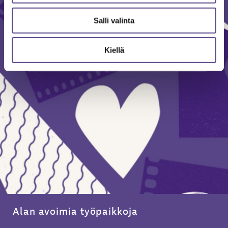
Salli valinta
Kiellä
Alan avoimia työpaikkoja