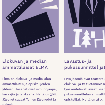
Elokuvan ja median
Lavastus- ja
ammattilaiset ELMA
pukusuunnittelija
Elma on elokuva- ja media-alan
LP:n jäseniä ovat teatterei
ammattilaiten ja opiskelijoiden
elokuva- ja tv-tuotannoiss
yhteisö. Jäsenet ovat mm. ohjaajia,
työskentelevät lavastuksen
kuvaajia ja leikkaajia. Heitä on 300.
pukusuunnittelun ammattil
Jäsenet saavat Temen jäsenedut ja
opiskelijat. Heitä on 280.
palvelut.