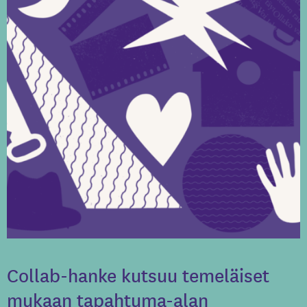
Collab-hanke kutsuu temeläiset
mukaan tapahtuma-alan