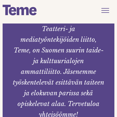
Menu
Siirry
Teatteri- ja
sisältöön
mediatyöntekijöiden liitto,
Teme, on Suomen suurin taide-
ja kulttuurialojen
ammattiliitto. Jäsenemme
työskentelevät esittävän taiteen
ja elokuvan parissa sekä
opiskelevat alaa. Tervetuloa
yhteisöömme!