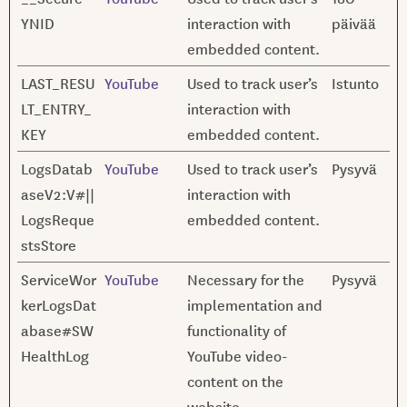
YNID
interaction with
päivää
embedded content.
LAST_RESU
YouTube
Used to track user’s
Istunto
LT_ENTRY_
interaction with
KEY
embedded content.
LogsDatab
YouTube
Used to track user’s
Pysyvä
aseV2:V#||
interaction with
LogsReque
embedded content.
stsStore
ServiceWor
YouTube
Necessary for the
Pysyvä
kerLogsDat
implementation and
abase#SW
functionality of
HealthLog
YouTube video-
content on the
website.