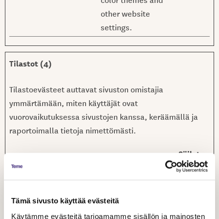
other website
settings.
Tilastot (4)
Tilastoevästeet auttavat sivuston omistajia
ymmärtämään, miten käyttäjät ovat
vuorovaikutuksessa sivustojen kanssa, keräämällä ja
raportoimalla tietoja nimettömästi.
Säilyty
ksen
Nimi
Tarjoaja
Tarkoitus
enimm
äiskest
Tämä sivusto käyttää evästeitä
o
Käytämme evästeitä tarjoamamme sisällön ja mainosten