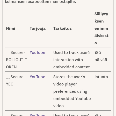
kolmansien osapuolten mainostajille.
Säilyty
ksen
Nimi
Tarjoaja
Tarkoitus
enimm
äiskest
o
__Secure-
YouTube
Used to track user’s
180
ROLLOUT_T
interaction with
päivää
OKEN
embedded content.
__Secure-
YouTube
Stores the user's
Istunto
YEC
video player
preferences using
embedded YouTube
video
__Secure-
YouTube
Used to track user’s
180