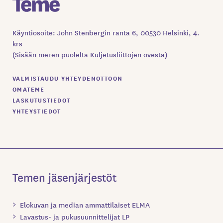
Käyntiosoite: John Stenbergin ranta 6, 00530 Helsinki, 4.
krs
(Sisään meren puolelta Kuljetusliittojen ovesta)
VALMISTAUDU YHTEYDENOTTOON
OMATEME
LASKUTUSTIEDOT
YHTEYSTIEDOT
Temen jäsenjärjestöt
Elokuvan ja median ammattilaiset ELMA
Lavastus- ja pukusuunnittelijat LP