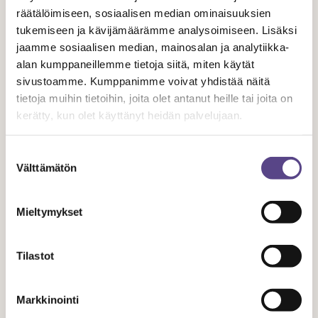
_ga
Google
Registers a unique
2 vuotta
räätälöimiseen, sosiaalisen median ominaisuuksien
ID that is used to
tukemiseen ja kävijämäärämme analysoimiseen. Lisäksi
jaamme sosiaalisen median, mainosalan ja analytiikka-
generate statistical
alan kumppaneillemme tietoja siitä, miten käytät
data on how the
sivustoamme. Kumppanimme voivat yhdistää näitä
visitor uses the
tietoja muihin tietoihin, joita olet antanut heille tai joita on
website.
kerätty, kun olet käyttänyt heidän palvelujaan.
_ga_#
Google
Used by Google
2 vuotta
Suostumuksen
Analytics to collect
Välttämätön
valinta
data on the number
of times a user has
Mieltymykset
visited the website
as well as dates for
the first and most
Tilastot
recent visit.
Markkinointi
_gat
Google
Used by Google
1 päivä