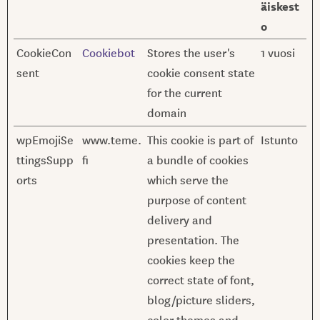
äiskest
o
CookieCon
Cookiebot
Stores the user's
1 vuosi
sent
cookie consent state
for the current
domain
wpEmojiSe
www.teme.
This cookie is part of
Istunto
ttingsSupp
fi
a bundle of cookies
orts
which serve the
purpose of content
delivery and
presentation. The
cookies keep the
correct state of font,
blog/picture sliders,
color themes and