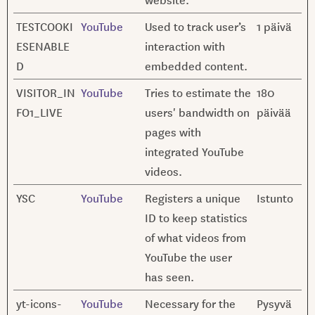
TESTCOOKI
YouTube
Used to track user’s
1 päivä
ESENABLE
interaction with
D
embedded content.
VISITOR_IN
YouTube
Tries to estimate the
180
FO1_LIVE
users' bandwidth on
päivää
pages with
integrated YouTube
videos.
YSC
YouTube
Registers a unique
Istunto
ID to keep statistics
of what videos from
YouTube the user
has seen.
yt-icons-
YouTube
Necessary for the
Pysyvä