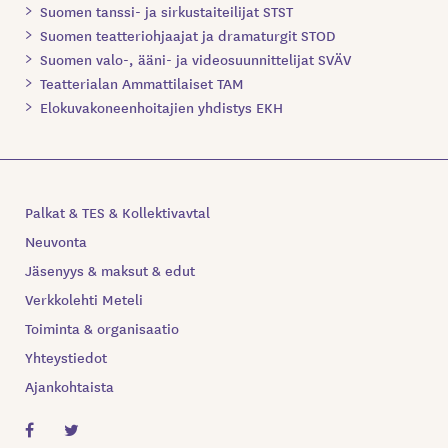
Suomen tanssi- ja sirkustaiteilijat STST
Suomen teatteriohjaajat ja dramaturgit STOD
Suomen valo-, ääni- ja videosuunnittelijat SVÄV
Teatterialan Ammattilaiset TAM
Elokuvakoneenhoitajien yhdistys EKH
Palkat & TES & Kollektivavtal
Neuvonta
Jäsenyys & maksut & edut
Verkkolehti Meteli
Toiminta & organisaatio
Yhteystiedot
Ajankohtaista