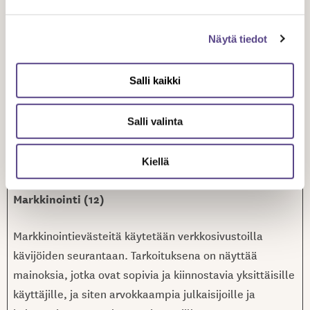
Analytics to throttle
request rate
Näytä tiedot
_gid
Google
Registers a unique
1 päivä
ID that is used to
Salli kaikki
generate statistical
data on how the
Salli valinta
visitor uses the
website.
Kiellä
Markkinointi (12)
Markkinointievästeitä käytetään verkkosivustoilla
kävijöiden seurantaan. Tarkoituksena on näyttää
mainoksia, jotka ovat sopivia ja kiinnostavia yksittäisille
käyttäjille, ja siten arvokkaampia julkaisijoille ja