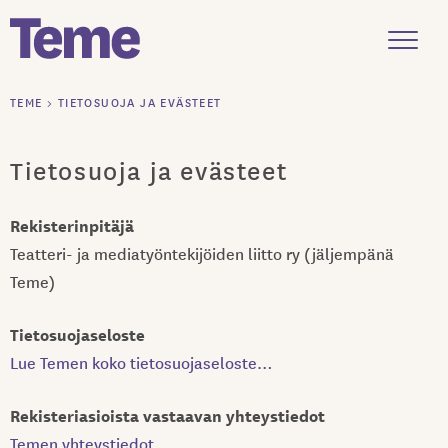
Menu
Siirry
TEME
>
TIETOSUOJA JA EVÄSTEET
sisältöön
Tietosuoja ja evästeet
Rekisterinpitäjä
Teatteri- ja mediatyöntekijöiden liitto ry (jäljempänä
Teme)
Tietosuojaseloste
Lue Temen koko tietosuojaseloste…
Rekisteriasioista vastaavan yhteystiedot
Temen yhteystiedot…