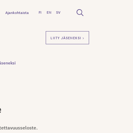
FI
EN
SV
Ajankohtaista
LIITY JÄSENEKSI >
äseneksi
e
utettavuusseloste.