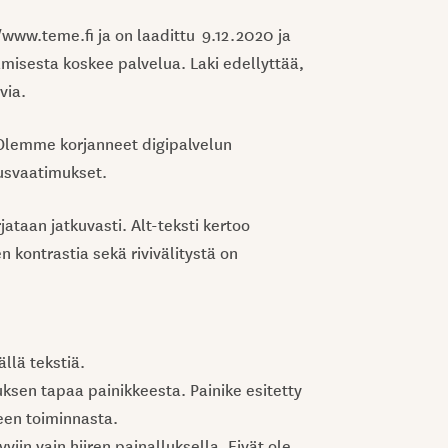
www.teme.fi ja on laadittu 9.12.2020 ja
oamisesta koskee palvelua. Laki edellyttää,
via.
Olemme korjanneet digipalvelun
uusvaatimukset.
jataan jatkuvasti. Alt-teksti kertoo
n kontrastia sekä rivivälitystä on
llä tekstiä.
tauksen tapaa painikkeesta. Painike esitetty
keen toiminnasta.
viin vain hiiren painalluksella. Eivät ole