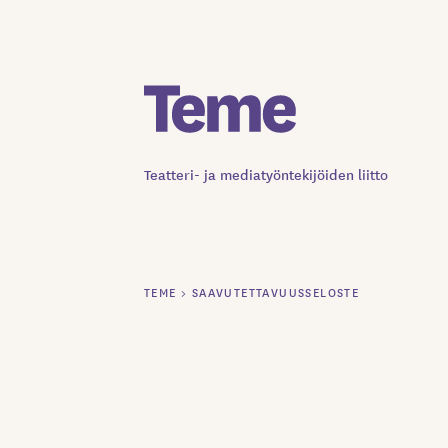
Siirry
sisältöön
Teatteri- ja mediatyöntekijöiden liitto
TEME
>
SAAVUTETTAVUUSSELOSTE