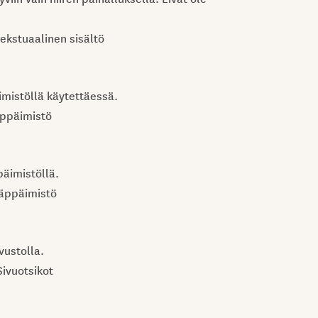
tekstuaalinen sisältö
imistöllä käytettäessä.
äppäimistö
päimistöllä.
Näppäimistö
vustolla.
Sivuotsikot