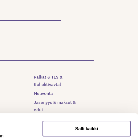
Palkat & TES &
Kollektivavtal
Neuvonta
Jäsenyys & maksut &
edut
Verkkolehti Meteli
Toiminta & organisaatio
Salli kaikki
Yhteystiedot
an