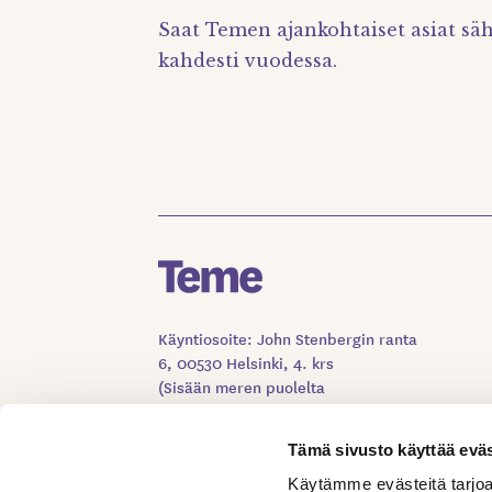
Saat Temen ajankohtaiset asiat säh
kahdesti vuodessa.
Käyntiosoite: John Stenbergin ranta
6, 00530 Helsinki, 4. krs
(Sisään meren puolelta
Kuljetusliittojen ovesta)
Tämä sivusto käyttää eväs
VALMISTAUDU YHTEYDENOTTOON
Käytämme evästeitä tarjoa
OMATEME