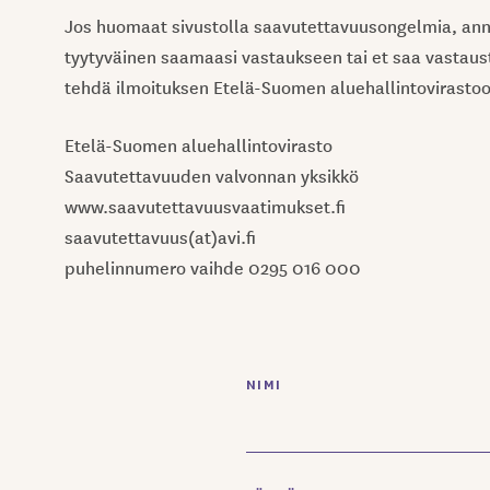
Jos huomaat sivustolla saavutettavuusongelmia, anna
tyytyväinen saamaasi vastaukseen tai et saa vastaust
tehdä ilmoituksen Etelä-Suomen aluehallintovirastoo
Etelä-Suomen aluehallintovirasto
Saavutettavuuden valvonnan yksikkö
www.saavutettavuusvaatimukset.fi
saavutettavuus(at)avi.fi
puhelinnumero vaihde 0295 016 000
NIMI