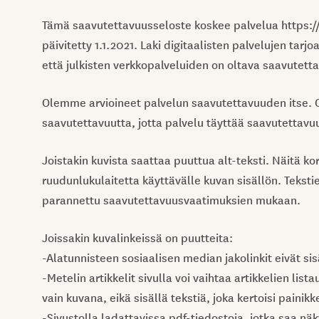
Tämä saavutettavuusseloste koskee palvelua https://
päivitetty 1.1.2021. Laki digitaalisten palvelujen tarj
että julkisten verkkopalveluiden on oltava saavutetta
Olemme arvioineet palvelun saavutettavuuden itse. 
saavutettavuutta, jotta palvelu täyttää saavutettav
Joistakin kuvista saattaa puuttua alt-teksti. Näitä kor
ruudunlukulaitetta käyttävälle kuvan sisällön. Tekstie
parannettu saavutettavuusvaatimuksien mukaan.
Joissakin kuvalinkeissä on puutteita:
-Alatunnisteen sosiaalisen median jakolinkit eivät sisä
-Metelin artikkelit sivulla voi vaihtaa artikkelien lis
vain kuvana, eikä sisällä tekstiä, joka kertoisi painik
-Sivustolla ladattavissa pdf-tiedostoja, jotka saa näky