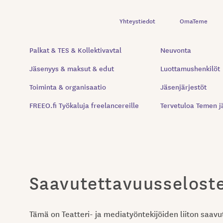
Yhteystiedot
OmaTeme
Palkat & TES & Kollektivavtal
Neuvonta
Jäsenyys & maksut & edut
Luottamushenkilöt
Toiminta & organisaatio
Jäsenjärjestöt
FREEO.fi Työkaluja freelancereille
Tervetuloa Temen j
Saavutettavuusselost
Tämä on Teatteri- ja mediatyöntekijöiden liiton saav