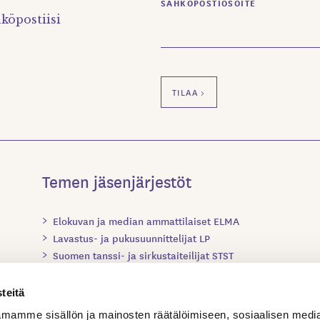
SÄHKÖPOSTIOSOITE
köpostiisi
Temen jäsenjärjestöt
Elokuvan ja median ammattilaiset ELMA
Lavastus- ja pukusuunnittelijat LP
Suomen tanssi- ja sirkustaiteilijat STST
Suomen teatteriohjaajat ja dramaturgit STOD
Suomen valo-, ääni- ja videosuunnittelijat SVÄV
teitä
Teatterialan Ammattilaiset TAM
mamme sisällön ja mainosten räätälöimiseen, sosiaalisen medi