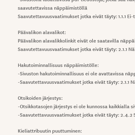
saavutettavissa näppäimistöllä
Saavutettavuusvaatimukset jotka eivät täyty: 1.1.1 Ei-
Päävalikon alavalikot:
Päävalikon alavalikkolinkit eivät ole saatavilla näppä
Saavutettavuusvaatimukset jotka eivät täyty: 2.1.1 N
Hakutoiminnallisuus näppäimistölle:
-Sivuston hakutoiminnallisuus ei ole avattavissa näp
-Saavutettavuusvaatimukset jotka eivät täyty: 2.1.1 
Otsikoiden järjestys:
-Otsikkotasojen järjestys ei ole kunnossa kaikkialla si
-Saavutettavuusvaatimukset jotka eivät täyty: 2.4.2 
Kieliattribuutin puuttuminen: