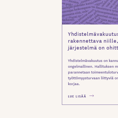
Yhdistelmävakuutu
rakennettava niille,
järjestelmä on ohit
Yhdistelmävakuutus on kann
ongelmallinen. Hallituksen 
parannetaan toimeentuloturv
työttömyysturvaan liittyviä o
korjaa.
LUE LISÄÄ