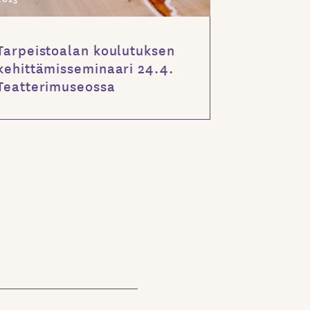
Tarpeistoalan koulutuksen
kehittämisseminaari 24.4.
Teatterimuseossa