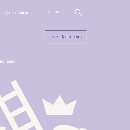
FI
EN
SV
Ajankohtaista
LIITY JÄSENEKSI >
äseneksi