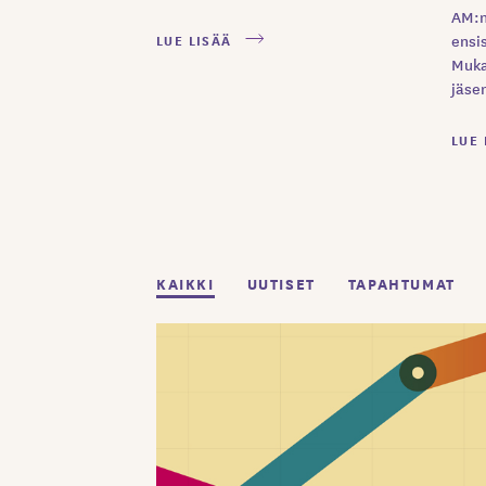
AM:n
LUE LISÄÄ
ensis
Muka
jäse
LUE 
KAIKKI
UUTISET
TAPAHTUMAT