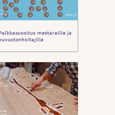
1.1.
2024
Palkkasuositus mestareille ja
puvustonhoitajille
12.4.
2023