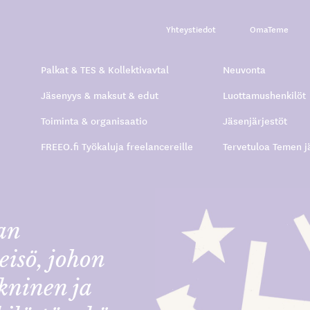
Yhteystiedot
OmaTeme
Palkat & TES & Kollektivavtal
Neuvonta
Jäsenyys & maksut & edut
Luottamushenkilöt
Toiminta & organisaatio
Jäsenjärjestöt
FREEO.fi Työkaluja freelancereille
Tervetuloa Temen j
an
eisö, johon
kninen ja