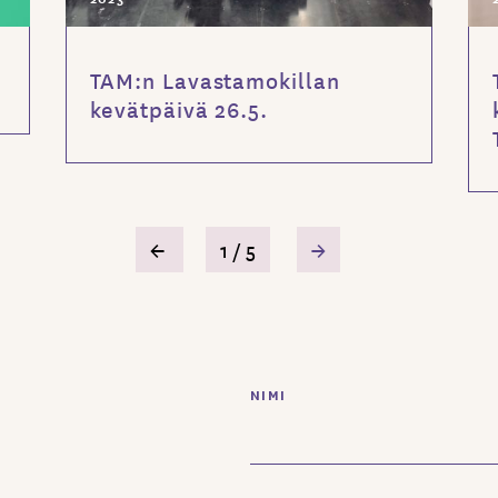
TAM:n Lavastamokillan
kevätpäivä 26.5.
←
1 / 5
→
NIMI