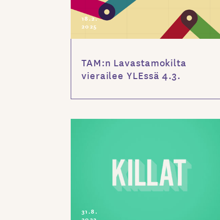
18.2.
2025
TAM:n Lavastamokilta
vierailee YLEssä 4.3.
31.8.
2023