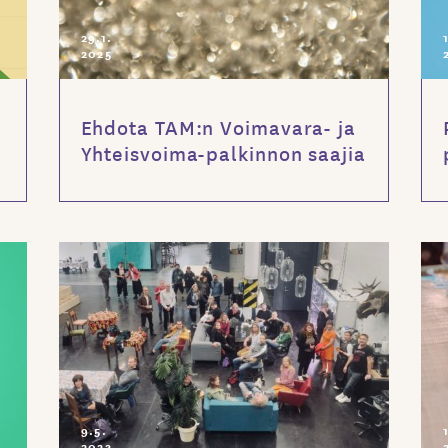
29.1.
2025
Ehdota TAM:n Voimavara- ja
Yhteisvoima-palkinnon saajia
9.5.
2023