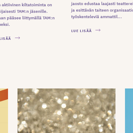
jaosto edustaa laajasti teattere
 aktiivinen kiltatoiminta on
ja esittävän taiteen organisaati
ijaisesti TAM:n jäsenille.
työskenteleviä ammattil...
an pääsee liittymällä TAM:n
neksi.
LUE LISÄÄ
LISÄÄ