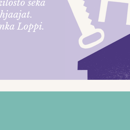
ilöstö sekä
hjaajat.
nka Loppi.