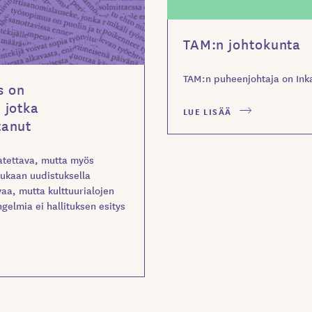
TAM:n johtokunta
TAM:n puheenjohtaja on Ink
s on
 jotka
LUE LISÄÄ
tanut
atettava, mutta myös
mukaan uudistuksella
aa, mutta kulttuurialojen
ngelmia ei hallituksen esitys