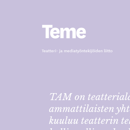
Siirry
sisältöön
Teatteri- ja mediatyöntekijöiden liitto
TAM on teatterial
ammattilaisten yht
kuuluu teatterin te