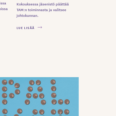
issa
Kokouksessa jäsenistö päättää
oissa
TAM:n toiminnasta ja valitsee
johtokunnan.
LUE LISÄÄ