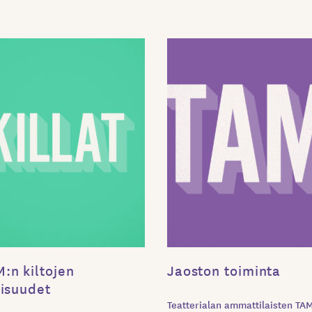
:n kiltojen
Jaoston toiminta
aisuudet
Teatterialan ammattilaisten TA