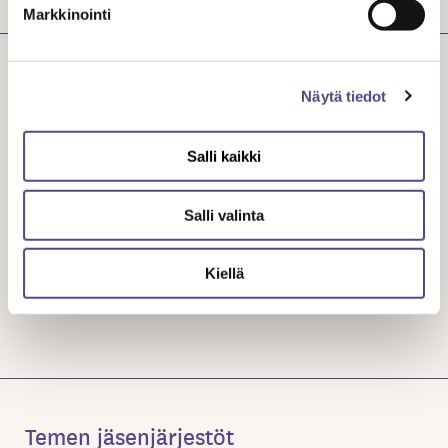
Markkinointi
Näytä tiedot
Käyntiosoite: John Stenbergin ranta 6, 00530 Helsinki, 4.
Salli kaikki
krs
(Sisään meren puolelta Kuljetusliittojen ovesta)
Salli valinta
VALMISTAUDU YHTEYDENOTTOON
OMATEME
Kiellä
LASKUTUSTIEDOT
YHTEYSTIEDOT
Temen jäsenjärjestöt