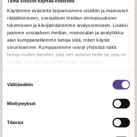
Tämä sivusto käyttää evästeitä
Käytämme evästeitä tarjoamamme sisällön ja mainosten
Tilaa uutiskirje
räätälöimiseen, sosiaalisen median ominaisuuksien
tukemiseen ja kävijämäärämme analysoimiseen. Lisäksi
jaamme sosiaalisen median, mainosalan ja analytiikka-
Saat Temen ajankohtaiset asiat sähköpostiisi
alan kumppaneillemme tietoja siitä, miten käytät
kahdesti vuodessa.
sivustoamme. Kumppanimme voivat yhdistää näitä
tietoja muihin tietoihin, joita olet antanut heille tai joita on
kerätty, kun olet käyttänyt heidän palvelujaan.
NIMI
Suostumuksen
Välttämätön
valinta
SÄHKÖPOSTIOSOITE
Mieltymykset
Tilastot