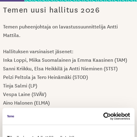
Temen uusi hallitus 2026
Temen puheenjohtaja on lavastussuunnittelija Antti
Mattila.
Hallituksen varsinaiset jäsenet:
Inka Loppi, Miika Suomalainen ja Emma Kaasinen (TAM)
Sanni Kriikku, Elsa Heikkilä ja Antti Nieminen (STST)
Pelzi Peltola ja Tero Heinämäki (STOD)
Tinja Salmi (LP)
Vespa Laine (SVÄV)
Aino Halonen (ELMA)
Temen hallituksen jäsenillä on sähköpostit muotoa:
etunimi.sukunimi@teme.fi