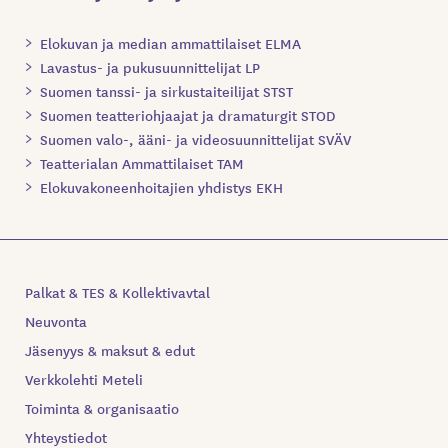
Elokuvan ja median ammattilaiset ELMA
Lavastus- ja pukusuunnittelijat LP
Suomen tanssi- ja sirkustaiteilijat STST
Suomen teatteriohjaajat ja dramaturgit STOD
Suomen valo-, ääni- ja videosuunnittelijat SVÄV
Teatterialan Ammattilaiset TAM
Elokuvakoneenhoitajien yhdistys EKH
Palkat & TES & Kollektivavtal
Neuvonta
Jäsenyys & maksut & edut
Verkkolehti Meteli
Toiminta & organisaatio
Yhteystiedot