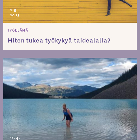
2.5.
2023
TYÖELÄMÄ
Miten tukea työkykyä taidealalla?
11.4.