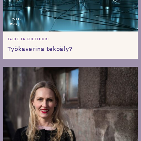
17.11.
2023
TAIDE JA KULTTUURI
Työkaverina tekoäly?