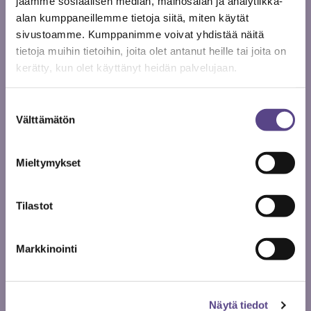
jaamme sosiaalisen median, mainosalan ja analytiikka-
alan kumppaneillemme tietoja siitä, miten käytät
sivustoamme. Kumppanimme voivat yhdistää näitä
tietoja muihin tietoihin, joita olet antanut heille tai joita on
28.2.
kerätty, kun olet käyttänyt heidän palvelujaan.
2024
TYÖELÄMÄ
Suostumuksen
Välttämätön
Työyhteisöjä voidaan huoltaa ja korjata
valinta
oikeilla työkaluilla
Mieltymykset
Tilastot
Markkinointi
Näytä tiedot