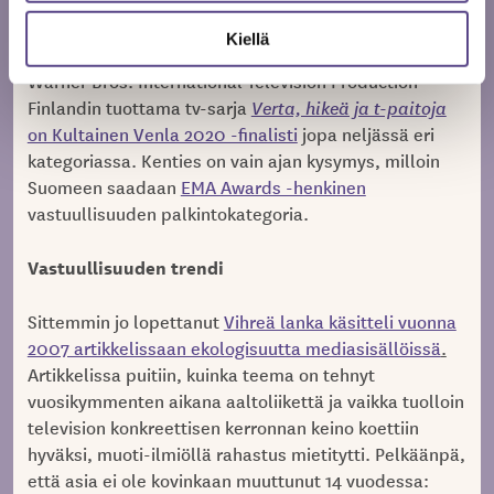
Dokumenttikilta ry myönsi
Vuoden dokumenttielokuva
-palkinnon DocPoint IMPACT:lle
Kiellä
vaikuttavuustoiminnan vakiinnuttamisesta Suomeen ja
Warner Bros. International Television Production
Finlandin tuottama tv-sarja
Verta, hikeä ja t-paitoja
on Kultainen Venla 2020 -finalisti
jopa neljässä eri
kategoriassa. Kenties on vain ajan kysymys, milloin
Suomeen saadaan
EMA Awards -henkinen
vastuullisuuden palkintokategoria.
Vastuullisuuden trendi
Sittemmin jo lopettanut
Vihreä lanka käsitteli vuonna
2007 artikkelissaan ekologisuutta mediasisällöissä
.
Artikkelissa puitiin, kuinka teema on tehnyt
vuosikymmenten aikana aaltoliikettä ja vaikka tuolloin
television konkreettisen kerronnan keino koettiin
hyväksi, muoti-ilmiöllä rahastus mietitytti. Pelkäänpä,
että asia ei ole kovinkaan muuttunut 14 vuodessa: