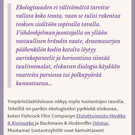
Ekologisuuden ei välttämättä tarvitse
vallata koko teosta, vaan se tulisi rakentaa
teoksen sisältöön sopivalla tavalla.
Viihdeohjelman juontajalla on yllään
vastuullisen brändin vaate, draamasarjan
päähenkilön kodin katolta löytyy
aurinkopaneelit ja horisontissa siintää
tuulivoimalat, elokuvan dialogia käydään
vaatteita parsiessa tai polkupyörää
kunnostaessa…
Ympäristöaktiivisuus näkyy myös tuotantojen tasolla.
Tekeillä on parikin ekologiseksi pyrkivää elokuvaa,
kuten Fishcock Film Companyn
Etsivätoimisto Henkka
& Kivimutka
ja Backmann & Hoderoffin
Odotus
.
Muutamat tuotantoyhtiöt ovat kartoittaneet