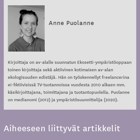
Anne Puolanne
Kirjoittaja on av-alalle suunnatun Ekosetti-ympäristöoppaan
toinen kirjoittaja sekä aktiivinen kotimaisen av-alan
ekologisuuden edistäjä. Hän on työskennellyt freelancerina
ei-fiktiivisissä TV-tuotannoissa vuodesta 2010 alkaen mm.
käsikirjoittajana, toimittajana ja tuotantopuolella. Puolanne
on medianomi (2012) ja ympäristösuunnittelija (2020).
Aiheeseen liittyvät artikkelit