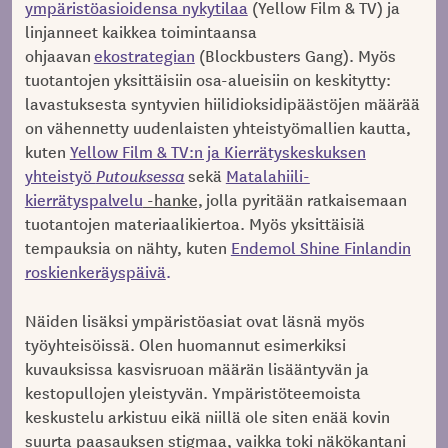
ympäristöasioidensa nykytilaa
(Yellow Film & TV) ja
linjanneet kaikkea toimintaansa
ohjaavan
ekostrategian
(Blockbusters Gang). Myös
tuotantojen yksittäisiin osa-alueisiin on keskitytty:
lavastuksesta syntyvien hiilidioksidipäästöjen määrää
on vähennetty uudenlaisten yhteistyömallien kautta,
kuten
Yellow Film & TV:n ja Kierrätyskeskuksen
yhteistyö
Putouksessa
sekä
Matalahiili-
kierrätyspalvelu
-hanke,
jolla pyritään ratkaisemaan
tuotantojen materiaalikiertoa. Myös yksittäisiä
tempauksia on nähty, kuten
Endemol Shine Finlandin
roskienkeräyspäivä
.
Näiden lisäksi ympäristöasiat ovat läsnä myös
työyhteisöissä. Olen huomannut esimerkiksi
kuvauksissa kasvisruoan määrän lisääntyvän ja
kestopullojen yleistyvän. Ympäristöteemoista
keskustelu arkistuu eikä niillä ole siten enää kovin
suurta paasauksen stigmaa, vaikka toki näkökantani