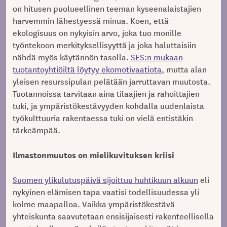
on hitusen puolueellinen teeman kyseenalaistajien
harvemmin lähestyessä minua. Koen, että
ekologisuus on nykyisin arvo, joka tuo monille
työntekoon merkityksellisyyttä ja joka haluttaisiin
nähdä myös käytännön tasolla.
SES:n mukaan
tuotantoyhtiöiltä löytyy ekomotivaatiota
, mutta alan
yleisen resurssipulan pelätään jarruttavan muutosta.
Tuotannoissa tarvitaan aina tilaajien ja rahoittajien
tuki, ja ympäristökestävyyden kohdalla uudenlaista
työkulttuuria rakentaessa tuki on vielä entistäkin
tärkeämpää.
Ilmastonmuutos on mielikuvituksen kriisi
Suomen ylikulutuspäivä sijoittuu huhtikuun alkuun
eli
nykyinen elämisen tapa vaatisi todellisuudessa yli
kolme maapalloa. Vaikka ympäristökestävä
yhteiskunta saavutetaan ensisijaisesti rakenteellisella