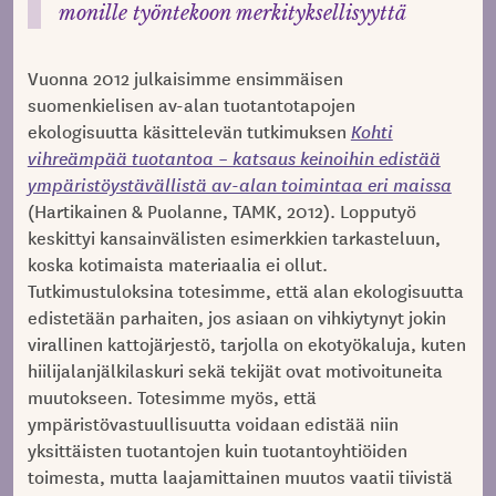
monille työntekoon merkityksellisyyttä
Vuonna 2012 julkaisimme ensimmäisen
suomenkielisen av-alan tuotantotapojen
ekologisuutta käsittelevän tutkimuksen
Kohti
vihreämpää tuotantoa – katsaus keinoihin edistää
ympäristöystävällistä av-alan toimintaa eri maissa
(Hartikainen & Puolanne, TAMK, 2012). Lopputyö
keskittyi kansainvälisten esimerkkien tarkasteluun,
koska kotimaista materiaalia ei ollut.
Tutkimustuloksina totesimme, että alan ekologisuutta
edistetään parhaiten, jos asiaan on vihkiytynyt jokin
virallinen kattojärjestö, tarjolla on ekotyökaluja, kuten
hiilijalanjälkilaskuri sekä tekijät ovat motivoituneita
muutokseen. Totesimme myös, että
ympäristövastuullisuutta voidaan edistää niin
yksittäisten tuotantojen kuin tuotantoyhtiöiden
toimesta, mutta laajamittainen muutos vaatii tiivistä