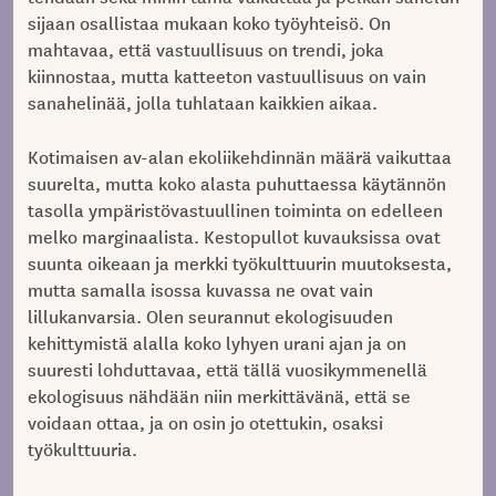
sijaan osallistaa mukaan koko työyhteisö. On
mahtavaa, että vastuullisuus on trendi, joka
kiinnostaa, mutta katteeton vastuullisuus on vain
sanahelinää, jolla tuhlataan kaikkien aikaa.
Kotimaisen av-alan ekoliikehdinnän määrä vaikuttaa
suurelta, mutta koko alasta puhuttaessa käytännön
tasolla ympäristövastuullinen toiminta on edelleen
melko marginaalista. Kestopullot kuvauksissa ovat
suunta oikeaan ja merkki työkulttuurin muutoksesta,
mutta samalla isossa kuvassa ne ovat vain
lillukanvarsia. Olen seurannut ekologisuuden
kehittymistä alalla koko lyhyen urani ajan ja on
suuresti lohduttavaa, että tällä vuosikymmenellä
ekologisuus nähdään niin merkittävänä, että se
voidaan ottaa, ja on osin jo otettukin, osaksi
työkulttuuria.