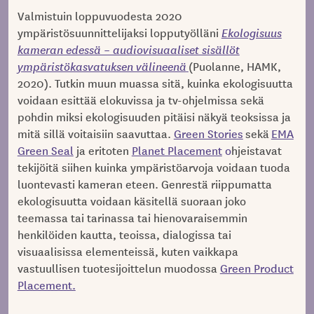
Valmistuin loppuvuodesta 2020
ympäristösuunnittelijaksi lopputyölläni
Ekologisuus
kameran edessä – audiovisuaaliset sisällöt
ympäristökasvatuksen välineenä
(Puolanne, HAMK,
2020). Tutkin muun muassa sitä, kuinka ekologisuutta
voidaan esittää elokuvissa ja tv-ohjelmissa sekä
pohdin miksi ekologisuuden pitäisi näkyä teoksissa ja
mitä sillä voitaisiin saavuttaa.
Green Stories
sekä
EMA
Green Seal
ja eritoten
Planet Placement
o
hjeistavat
tekijöitä siihen kuinka ympäristöarvoja voidaan tuoda
luontevasti kameran eteen. Genrestä riippumatta
ekologisuutta voidaan käsitellä suoraan joko
teemassa tai tarinassa tai hienovaraisemmin
henkilöiden kautta, teoissa, dialogissa tai
visuaalisissa elementeissä, kuten vaikkapa
vastuullisen tuotesijoittelun muodossa
Green Product
Placement.