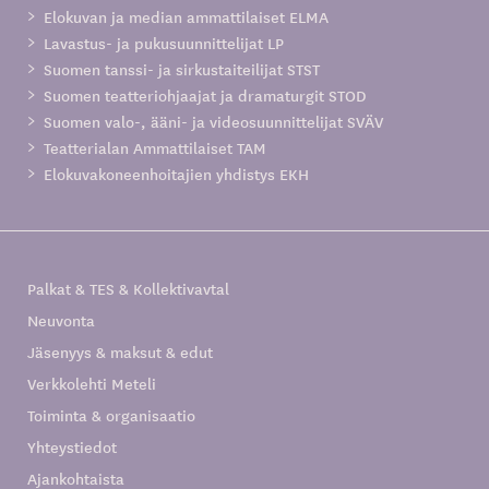
Elokuvan ja median ammattilaiset ELMA
Lavastus- ja pukusuunnittelijat LP
Suomen tanssi- ja sirkustaiteilijat STST
Suomen teatteriohjaajat ja dramaturgit STOD
Suomen valo-, ääni- ja videosuunnittelijat SVÄV
Teatterialan Ammattilaiset TAM
Elokuvakoneenhoitajien yhdistys EKH
Palkat & TES & Kollektivavtal
Neuvonta
Jäsenyys & maksut & edut
Verkkolehti Meteli
Toiminta & organisaatio
Yhteystiedot
Ajankohtaista