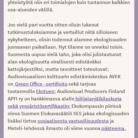
yhteistyötä niin eri toimialojen kuin tuotannon kaikkien
osa-alueiden välillä.
Jos vielä pari vuotta sitten olisin lukenut
tutkimustuloksiamme ja vertaillut niitä silloiseen
nykyhetkeen, olisin todennut alamme ekologisuuden
junnaavan paikallaan. Nyt tilanne on onneksi toisin.
Suomesta uupuu vielä taho, joka olisi julistautunut
alan ekologisuutta virallisesti edistäväksi
kattojärjestöksi, mutta tavoitteet toteutuvat:
Audiovisuaalisen kulttuurin edistämiskeskus AVEK
on
Green Office -sertifioitu
sekä tarjoaa
tuotannoille
Ekotuen
; Audiovisual Producers Finland
APFI ry on hankkimassa alalle
hiilijalanjälkilaskuria
sekä ympäristösertifikaatin
;
Ekokompassin piirissä
oleva Suomen Elokuvasäätiö SES jakaa ekologisuuden
lisäksi tietoa
sosiaalisesta vastuullisuudesta
ja
Meteli-lehdessä ilmasto oli viime vuonna
pääteema.