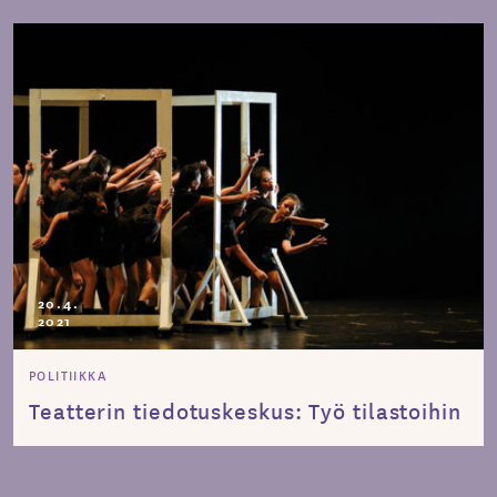
20.4.
2021
POLITIIKKA
Teatterin tiedotuskeskus: Työ tilastoihin