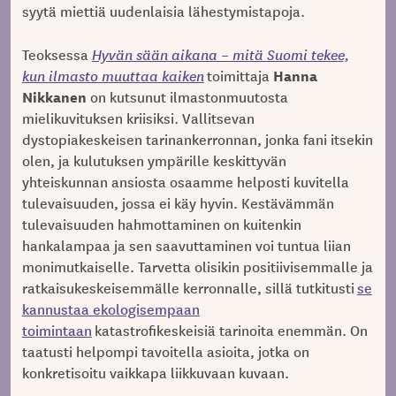
syytä miettiä uudenlaisia lähestymistapoja.
Teoksessa
Hyvän sään aikana – mitä Suomi tekee,
Hanna
kun ilmasto muuttaa kaiken
toimittaja
Nikkanen
on kutsunut ilmastonmuutosta
mielikuvituksen kriisiksi. Vallitsevan
dystopiakeskeisen tarinankerronnan, jonka fani itsekin
olen, ja kulutuksen ympärille keskittyvän
yhteiskunnan ansiosta osaamme helposti kuvitella
tulevaisuuden, jossa ei käy hyvin. Kestävämmän
tulevaisuuden hahmottaminen on kuitenkin
hankalampaa ja sen saavuttaminen voi tuntua liian
monimutkaiselle. Tarvetta olisikin positiivisemmalle ja
ratkaisukeskeisemmälle kerronnalle, sillä tutkitusti
se
kannustaa ekologisempaan
toimintaan
katastrofikeskeisiä tarinoita enemmän. On
taatusti helpompi tavoitella asioita, jotka on
konkretisoitu vaikkapa liikkuvaan kuvaan.