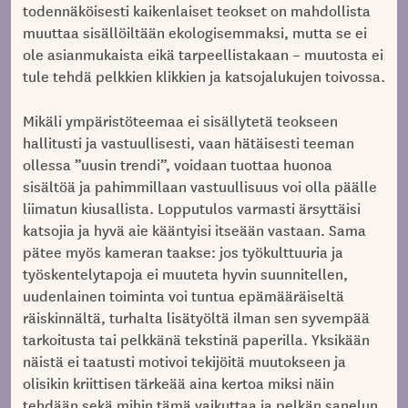
todennäköisesti kaikenlaiset teokset on mahdollista
muuttaa sisällöiltään ekologisemmaksi, mutta se ei
ole asianmukaista eikä tarpeellistakaan – muutosta ei
tule tehdä pelkkien klikkien ja katsojalukujen toivossa.
Mikäli ympäristöteemaa ei sisällytetä teokseen
hallitusti ja vastuullisesti, vaan hätäisesti teeman
ollessa ”uusin trendi”, voidaan tuottaa huonoa
sisältöä ja pahimmillaan vastuullisuus voi olla päälle
liimatun kiusallista. Lopputulos varmasti ärsyttäisi
katsojia ja hyvä aie kääntyisi itseään vastaan. Sama
pätee myös kameran taakse: jos työkulttuuria ja
työskentelytapoja ei muuteta hyvin suunnitellen,
uudenlainen toiminta voi tuntua epämääräiseltä
räiskinnältä, turhalta lisätyöltä ilman sen syvempää
tarkoitusta tai pelkkänä tekstinä paperilla. Yksikään
näistä ei taatusti motivoi tekijöitä muutokseen ja
olisikin kriittisen tärkeää aina kertoa miksi näin
tehdään sekä mihin tämä vaikuttaa ja pelkän sanelun