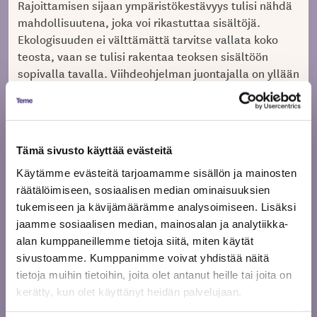
Rajoittamisen sijaan ympäristökestävyys tulisi nähdä
mahdollisuutena, joka voi rikastuttaa sisältöjä.
Ekologisuuden ei välttämättä tarvitse vallata koko
teosta, vaan se tulisi rakentaa teoksen sisältöön
sopivalla tavalla. Viihdeohjelman juontajalla on yllään
vastuullisen brändin vaate, draamasarjan
päähenkilön kodin katolta löytyy aurinkopaneelit ja
horisontissa siintää tuulivoimalat, elokuvan dialogia
käydään vaatteita parsiessa tai polkupyörää
Tämä sivusto käyttää evästeitä
kunnostaessa, tai tietokilpailussa arvuutellaan
kysymyksiä kiertotalouteen liittyen. Teoksissa voidaan
Käytämme evästeitä tarjoamamme sisällön ja mainosten
siis nostaa vastuullisia teemoja esiin ilman, että niitä
räätälöimiseen, sosiaalisen median ominaisuuksien
läpipuidaan ”nyt puhutaan ympäristöstä” -jalustalla.
tukemiseen ja kävijämäärämme analysoimiseen. Lisäksi
Teoksilla voidaan visualisoida uudenlaista arkea
jaamme sosiaalisen median, mainosalan ja analytiikka-
normiksi ja osoittaa, että kestävämpi yhteiskunta ei
alan kumppaneillemme tietoja siitä, miten käytät
ole niin monimutkainen, miltä se saattaa tuntua.
sivustoamme. Kumppanimme voivat yhdistää näitä
tietoja muihin tietoihin, joita olet antanut heille tai joita on
kerätty, kun olet käyttänyt heidän palvelujaan.
Käsittelin lopputyössäni erityisesti käsikirjoittaja
Anna Brotkinin
jo lähes kultiksi noussutta tv-sarjaa