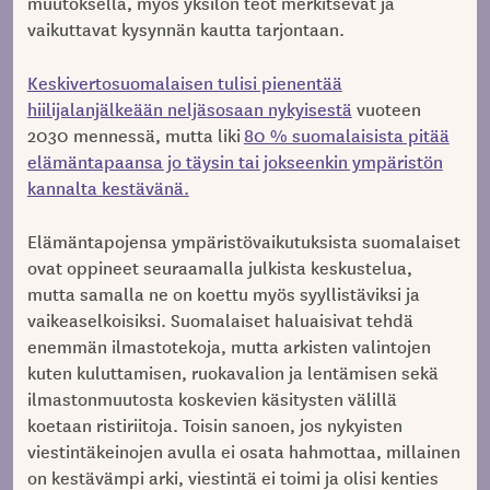
muutoksella, myös yksilön teot merkitsevät ja
vaikuttavat kysynnän kautta tarjontaan.
Keskivertosuomalaisen tulisi pienentää
hiilijalanjälkeään neljäsosaan nykyisestä
vuoteen
2030 mennessä, mutta liki
80 % suomalaisista pitää
elämäntapaansa jo täysin tai jokseenkin ympäristön
kannalta kestävänä.
Elämäntapojensa ympäristövaikutuksista suomalaiset
ovat oppineet seuraamalla julkista keskustelua,
mutta samalla ne on koettu myös syyllistäviksi ja
vaikeaselkoisiksi. Suomalaiset haluaisivat tehdä
enemmän ilmastotekoja, mutta arkisten valintojen
kuten kuluttamisen, ruokavalion ja lentämisen sekä
ilmastonmuutosta koskevien käsitysten välillä
koetaan ristiriitoja. Toisin sanoen, jos nykyisten
viestintäkeinojen avulla ei osata hahmottaa, millainen
on kestävämpi arki, viestintä ei toimi ja olisi kenties