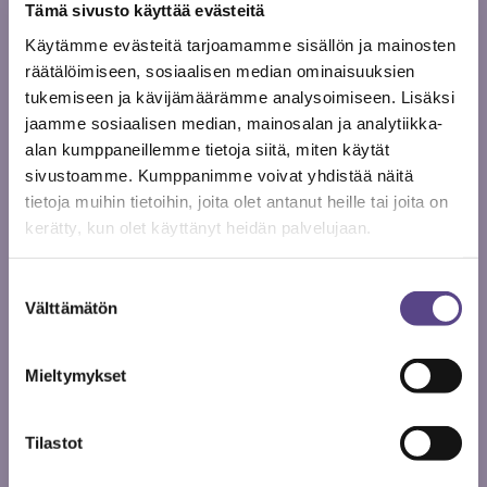
Tämä sivusto käyttää evästeitä
Käytämme evästeitä tarjoamamme sisällön ja mainosten
räätälöimiseen, sosiaalisen median ominaisuuksien
tukemiseen ja kävijämäärämme analysoimiseen. Lisäksi
jaamme sosiaalisen median, mainosalan ja analytiikka-
#METELI
alan kumppaneillemme tietoja siitä, miten käytät
METELI# 1/2020
sivustoamme. Kumppanimme voivat yhdistää näitä
tietoja muihin tietoihin, joita olet antanut heille tai joita on
kerätty, kun olet käyttänyt heidän palvelujaan.
2019
Suostumuksen
Välttämätön
valinta
Mieltymykset
Tilastot