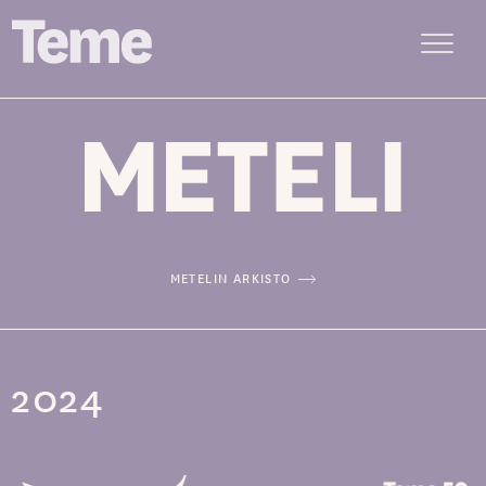
Menu
Siirry
sisältöön
METELIN ARKISTO
2024