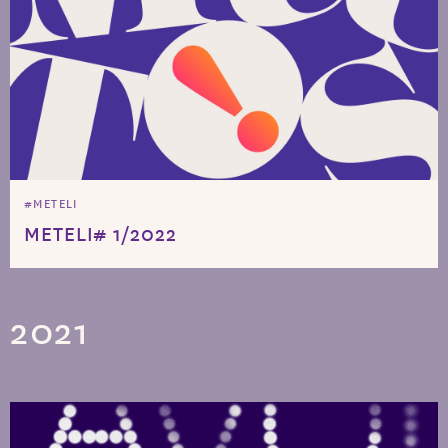
#METELI
METELI# 1/2022
2021