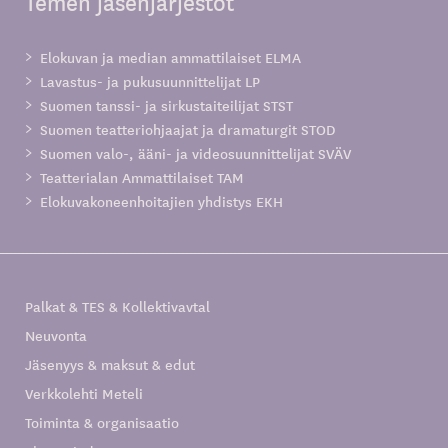
Temen jäsenjärjestöt
Elokuvan ja median ammattilaiset ELMA
Lavastus- ja pukusuunnittelijat LP
Suomen tanssi- ja sirkustaiteilijat STST
Suomen teatteriohjaajat ja dramaturgit STOD
Suomen valo-, ääni- ja videosuunnittelijat SVÄV
Teatterialan Ammattilaiset TAM
Elokuvakoneenhoitajien yhdistys EKH
Palkat & TES & Kollektivavtal
Neuvonta
Jäsenyys & maksut & edut
Verkkolehti Meteli
Toiminta & organisaatio