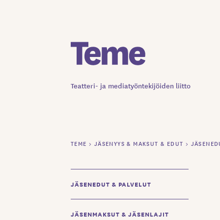
Siirry
sisältöön
Teatteri- ja mediatyöntekijöiden liitto
TEME
>
JÄSENYYS & MAKSUT & EDUT
>
JÄSENED
JÄSENEDUT & PALVELUT
JÄSENMAKSUT & JÄSENLAJIT