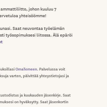
 ammattiliitto, johon kuuluu 7
 Tervetuloa yhteisöömme!
punasi.
S
aat neuvontaa työelämän
sti työsopimuksesi liitossa.
Älä epäröi
ot
uksillasi
OmaTemeen
. Palvelussa voit
uja varten, päivittää yhteystietojasi ja
utustodistus ja kuukauden jäsenkirje. Saat
emuksesi on hyväksytty. Saat jäsenkortin