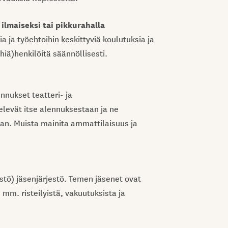
ilmaiseksi tai pikkurahalla
a ja työehtoihin keskittyviä koulutuksia ja
iä)henkilöitä säännöllisesti.
nnukset teatteri- ja
televät itse alennuksestaan ja ne
aan. Muista mainita ammattilaisuus ja
tö) jäsenjärjestö. Temen jäsenet ovat
 mm. risteilyistä, vakuutuksista ja