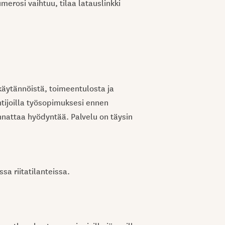
erosi vaihtuu, tilaa latauslinkki
 käytännöistä, toimeentulosta ja
tijoilla työsopimuksesi ennen
nnattaa hyödyntää. Palvelu on täysin
a riitatilanteissa.