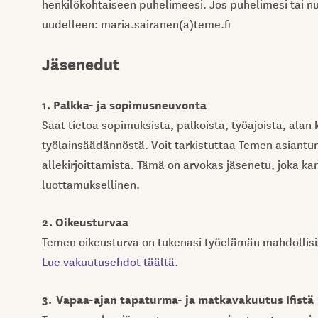
henkilökohtaiseen puhelimeesi. Jos puhelimesi tai num
uudelleen: maria.sairanen(a)teme.fi
Jäsenedut
1. Palkka- ja sopimusneuvonta
Saat tietoa sopimuksista, palkoista, työajoista, alan
työlainsäädännöstä. Voit tarkistuttaa Temen asiantun
allekirjoittamista. Tämä on arvokas jäsenetu, joka ka
luottamuksellinen.
2. Oikeusturvaa
Temen oikeusturva on tukenasi työelämän mahdollisiss
Lue vakuutusehdot täältä.
3.
Vapaa-ajan tapaturma- ja matkavakuutus Ifistä