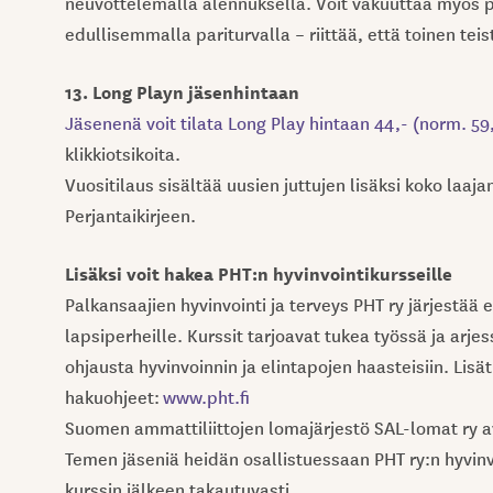
neuvottelemalla alennuksella. Voit vakuuttaa myös pu
edullisemmalla pariturvalla – riittää, että toinen teis
13. Long Playn jäsenhintaan
Jäsenenä voit tilata Long Play hintaan 44,- (norm. 59
klikkiotsikoita.
Vuositilaus sisältää uusien juttujen lisäksi koko laaj
Perjantaikirjeen.
Lisäksi voit hakea
PHT:n hyvinvointikursseille
Palkansaajien hyvinvointi ja terveys PHT ry järjestää ed
lapsiperheille. Kurssit tarjoavat tukea työssä ja arj
ohjausta hyvinvoinnin ja elintapojen haasteisiin. Lisät
hakuohjeet:
www.pht.fi
Suomen ammattiliittojen lomajärjestö SAL-lomat ry av
Temen jäseniä heidän osallistuessaan PHT ry:n hyvinv
kurssin jälkeen takautuvasti.