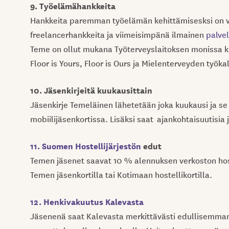
9. Työelämähankkeita
Hankkeita paremman työelämän kehittämisesksi on vu
freelancerhankkeita ja viimeisimpänä ilmainen
palve
Teme on ollut mukana Työterveyslaitoksen monissa k
Floor is Yours, Floor is Ours ja Mielenterveyden työka
10. Jäsenkirjeitä kuukausittain
Jäsenkirje Temeläinen lähetetään joka kuukausi ja s
mobiilijäsenkortissa. Lisäksi saat ajankohtaisuutisia 
11. Suomen Hostellijärjestön
edut
Temen jäsenet saavat 10 % alennuksen verkoston ho
Temen jäsenkortilla tai Kotimaan hostellikortilla.
12. Henkivakuutus Kalevasta
Jäsenenä saat Kalevasta merkittävästi edullisemman