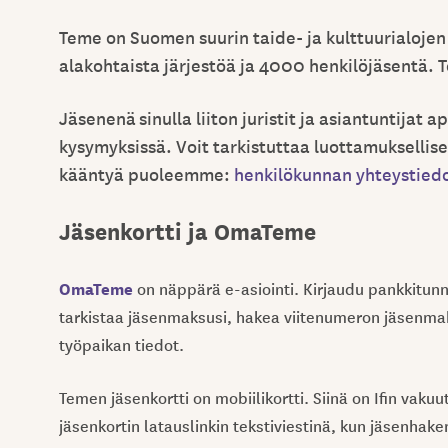
Teme on Suomen suurin taide- ja kulttuurialojen
alakohtaista järjestöä ja 4000 henkilöjäsentä.
Jäsenenä
sinulla liiton juristit ja asiantuntijat a
kysymyksissä. V
oit tarkistuttaa luottamuksellise
kääntyä puoleemme:
henkilökunnan yhteystied
Jäsenkortti ja OmaTeme
OmaTeme
on näppärä e-asiointi. Kirjaudu pankkitunn
tarkistaa jäsenmaksusi, hakea viitenumeron jäsenmaks
työpaikan tiedot.
Temen jäsenkortti on mobiilikortti. Siinä on Ifin vaku
jäsenkortin latauslinkin tekstiviestinä, kun jäsenhak