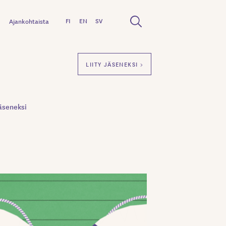
FI
EN
SV
Ajankohtaista
LIITY JÄSENEKSI >
äseneksi