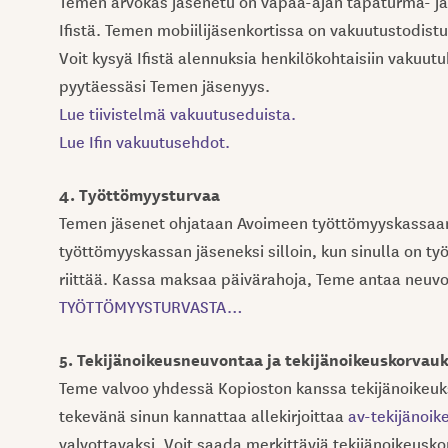
Temen arvokas jäsenetu on vapaa-ajan tapaturma- ja 
Ifistä. Temen mobiilijäsenkortissa on vakuutustodistu
Voit kysyä Ifistä alennuksia henkilökohtaisiin vakuutu
pyytäessäsi Temen jäsenyys.
Lue tiivistelmä vakuutuseduista.
Lue Ifin vakuutusehdot.
4. Työttömyysturvaa
Temen jäsenet ohjataan Avoimeen työttömyyskassaan, 
työttömyyskassan jäseneksi silloin, kun sinulla on t
riittää. Kassa maksaa päivärahoja, Teme antaa neuv
TYÖTTÖMYYSTURVASTA…
5. Tekijänoikeusneuvontaa ja tekijänoikeuskorvau
Teme valvoo yhdessä Kopioston kanssa tekijänoikeuksi
tekevänä sinun kannattaa allekirjoittaa
av-tekijänoi
valvottavaksi. Voit saada merkittäviä tekijänoikeusko