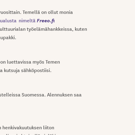
osittain. Temellä on ollut monia
Freeo.fi
lualusta nimeltä
ulttuurialan työelämähankkeissa, kuten
lupakki.
e on luettavissa myös Temen
ja kutsuja sähköpostiisi.
stelleissa Suomessa. Alennuksen saa
 henkivakuutuksen liiton