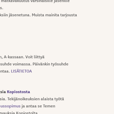
matkavakuutus varsinaisille jäsenille
s.
ksiin jäsenetuna. Muista mainita tarjousta
A-kassaan. Voit liittyä
yösuhde voimassa. Päivänkin työsuhde
ontaa.
LISÄTIETOA
ksia
Kopiostosta
a. Tekijänoikeuksien alaista työtä
keussopimus
ja antaa se Temen
rvauksia Kopiostolta.