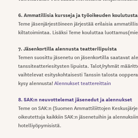
6. Ammatillisia kursseja ja työoikeuden koulutusta 
Teme jäsenjärjestöineen järjestää erilaisia ammatillisi
kiltatoimintaa. Lisäksi Teme kouluttaa luottamus(mieh
7. Jäsenkortilla alennusta teatterilipuista
Temen suosittu jäsenetu on jäsenkortilla saatavat ale
tanssiteatteriesitysten lipuista. Talot/ryhmät määrit
vaihtelevat esityskohtaisesti Tanssin talosta oopper
kysy alennusta!
Alennukset teattereittain
8. SAK:n neuvottelemat jäsenedut ja alennukset
Teme on SAK:n (Suomen Ammattiliittojen Keskusjärjes
oikeutettuja kaikkiin SAK:n jäsenetuihin ja alennuksiin
hotelliyöpymisistä.