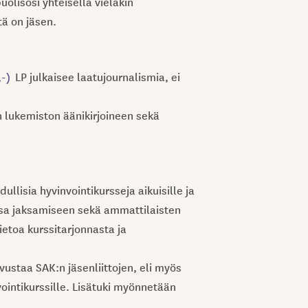
olisosi yhteisellä vieläkin
tä on jäsen.
,-)
LP julkaisee laatujournalismia, ei
an lukemiston äänikirjoineen sekä
ullisia hyvinvointikursseja aikuisille ja
essa jaksamiseen sekä ammattilaisten
ietoa kurssitarjonnasta ja
ustaa SAK:n jäsenliittojen, eli myös
ointikurssille. Lisätuki myönnetään