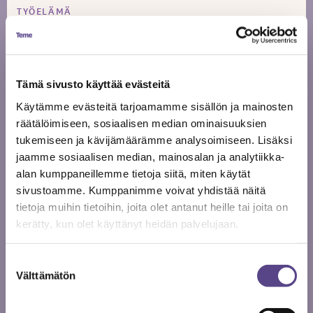
TYÖELÄMÄ
Tärinästä tukea työssä
jaksamiseen
Tämä sivusto käyttää evästeitä
Heidi Naakka on iloinen saadessaan jakaa tärinän
hyvää tekevää sanomaa Temen
Käytämme evästeitä tarjoamamme sisällön ja mainosten
freelancerkoordinaattorina. Hän toivoo, että kaikki
räätälöimiseen, sosiaalisen median ominaisuuksien
TRE®-stressinpurkumenetelmän aloituskurssille
tukemiseen ja kävijämäärämme analysoimiseen. Lisäksi
tulevat saisivat mukaansa uuden työkalun niin
jaamme sosiaalisen median, mainosalan ja analytiikka-
psyykkisen kuin fyysisen jaksamisen tueksi. TRE® on
alan kumppaneillemme tietoja siitä, miten käytät
sivustoamme. Kumppanimme voivat yhdistää näitä
minulle työväline, tapa pää...
tietoja muihin tietoihin, joita olet antanut heille tai joita on
LUE LISÄÄ
kerätty, kun olet käyttänyt heidän palvelujaan.
Suostumuksen
Välttämätön
valinta