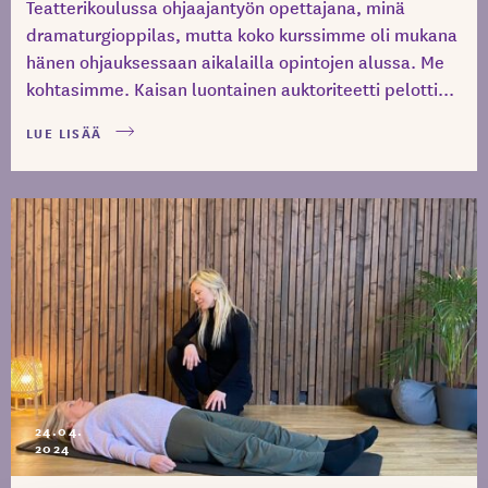
Teatterikoulussa ohjaajantyön opettajana, minä
dramaturgioppilas, mutta koko kurssimme oli mukana
hänen ohjauksessaan aikalailla opintojen alussa. Me
kohtasimme. Kaisan luontainen auktoriteetti pelotti...
LUE LISÄÄ
24.04.
2024