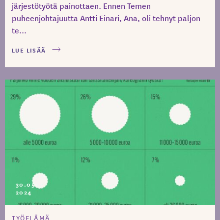
järjestötyötä painottaen. Ennen Temen
puheenjohtajuutta Antti Einari, Ana, oli tehnyt paljon
te...
LUE LISÄÄ
30.05.
2024
TYÖELÄMÄ