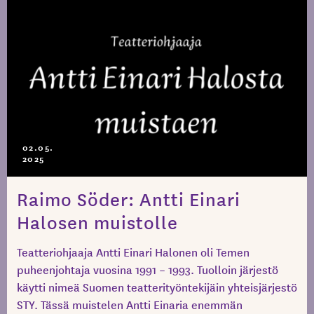
02.05.
2025
Raimo Söder: Antti Einari
Halosen muistolle
Teatteriohjaaja Antti Einari Halonen oli Temen
puheenjohtaja vuosina 1991 – 1993. Tuolloin järjestö
käytti nimeä Suomen teatterityöntekijäin yhteisjärjestö
STY. Tässä muistelen Antti Einaria enemmän