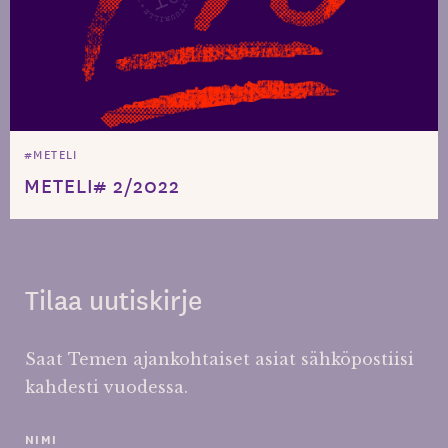
#METELI
METELI# 2/2022
Tilaa uutiskirje
Saat Temen ajankohtaiset asiat sähköpostiisi
kahdesti vuodessa.
NIMI