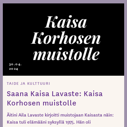
30.04.
2024
TAIDE JA KULTTUURI
Saana Kaisa Lavaste: Kaisa
Korhosen muistolle
Äitini Aila Lavaste kirjoitti muistojaan Kaisasta näin:
Kaisa tuli elämääni syksyllä 1975. Hän oli