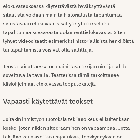
elokuvateoksessa käytettävästä hyväksyttävästä
sitaatista voidaan mainita historiallista tapahtumaa
selostavaan elokuvaan sisällytetyt otokset itse
tapahtumaa kuvaavasta dokumenttielokuvasta. Siten
lyhyet videositaatit esimerkiksi historiallisista henkilöistä
tai tapahtumista voisivat olla sallittuja.
Teosta lainattaessa on mainittava tekijän nimi ja lähde
soveltuvalla tavalla. Teatterissa tämä tarkoittanee
käsiohjelmaa, elokuvassa lopputekstejä.
Vapaasti käytettävät teokset
Joitakin ihmistyön tuotoksia tekijänoikeus ei kuitenkaan
koske, joten niiden siteeraaminen on vapaampaa. Jotta
tekijänoikeus asettaisi rajoituksia, teoskynnyksen on