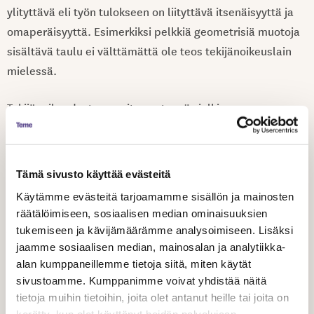
ylityttävä eli työn tulokseen on liityttävä itsenäisyyttä ja
omaperäisyyttä. Esimerkiksi pelkkiä geometrisiä muotoja
sisältävä taulu ei välttämättä ole teos tekijänoikeuslain
mielessä.
Tekijänoikeudesta vapaita ovat myös julkisessa
edustajistossa kuten eduskunnassa tai
kunnanvaltuustossa pidetyt puheenvuorot. Samoin
viranomaisten päätöksiin ja lausumiin ei ole kenelläkään
Tämä sivusto käyttää evästeitä
tekijänoikeutta. Tämän poikkeuksen turvin
Käytämme evästeitä tarjoamamme sisällön ja mainosten
Ylioppilasteatteri teki Valtuusto-sarjansa (2008-2009),
räätälöimiseen, sosiaalisen median ominaisuuksien
jonka teksti perustui Helsingin kaupunginvaltuuston
tukemiseen ja kävijämäärämme analysoimiseen. Lisäksi
keskustelupöytäkirjoihin.
jaamme sosiaalisen median, mainosalan ja analytiikka-
alan kumppaneillemme tietoja siitä, miten käytät
Tekijänoikeus ei rajoita teoksen käyttöä myöskään silloin,
sivustoamme. Kumppanimme voivat yhdistää näitä
tietoja muihin tietoihin, joita olet antanut heille tai joita on
jos teoksen suoja-aika on umpeutunut. Teos saa
kerätty, kun olet käyttänyt heidän palvelujaan.