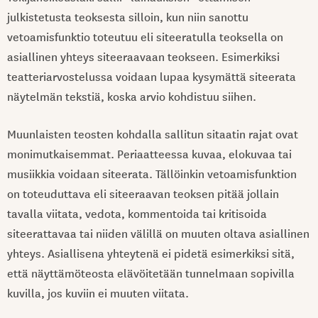
julkistetusta teoksesta silloin, kun niin sanottu
vetoamisfunktio toteutuu eli siteeratulla teoksella on
asiallinen yhteys siteeraavaan teokseen. Esimerkiksi
teatteriarvostelussa voidaan lupaa kysymättä siteerata
näytelmän tekstiä, koska arvio kohdistuu siihen.
Muunlaisten teosten kohdalla sallitun sitaatin rajat ovat
monimutkaisemmat. Periaatteessa kuvaa, elokuvaa tai
musiikkia voidaan siteerata. Tällöinkin vetoamisfunktion
on toteuduttava eli siteeraavan teoksen pitää jollain
tavalla viitata, vedota, kommentoida tai kritisoida
siteerattavaa tai niiden välillä on muuten oltava asiallinen
yhteys. Asiallisena yhteytenä ei pidetä esimerkiksi sitä,
että näyttämöteosta elävöitetään tunnelmaan sopivilla
kuvilla, jos kuviin ei muuten viitata.