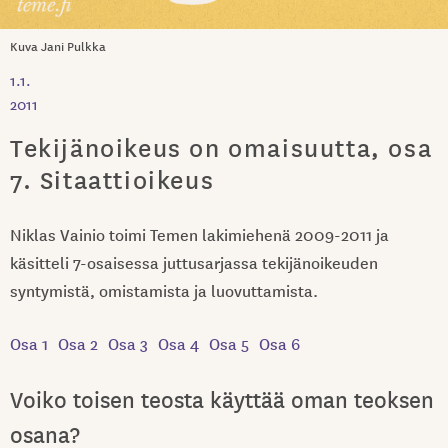
Kuva Jani Pulkka
1.1.
2011
Tekijänoikeus on omaisuutta, osa
7. Sitaattioikeus
Niklas Vainio toimi Temen lakimiehenä 2009-2011 ja
käsitteli 7-osaisessa juttusarjassa tekijänoikeuden
syntymistä, omistamista ja luovuttamista.
Osa 1
Osa 2
Osa 3
Osa 4
Osa 5
Osa 6
Voiko toisen teosta käyttää oman teoksen
osana?