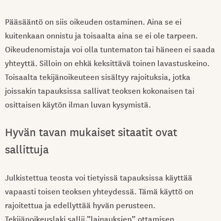
Pääsääntö on siis oikeuden ostaminen. Aina se ei
kuitenkaan onnistu ja toisaalta aina se ei ole tarpeen.
Oikeudenomistaja voi olla tuntematon tai häneen ei saada
yhteyttä. Silloin on ehkä keksittävä toinen lavastuskeino.
Toisaalta tekijänoikeuteen sisältyy rajoituksia, jotka
joissakin tapauksissa sallivat teoksen kokonaisen tai
osittaisen käytön ilman luvan kysymistä.
Hyvän tavan mukaiset sitaatit ovat
sallittuja
Julkistettua teosta voi tietyissä tapauksissa käyttää
vapaasti toisen teoksen yhteydessä. Tämä käyttö on
rajoitettua ja edellyttää hyvän perusteen.
Tekijänoikeuslaki sallii ”lainauksien” ottamisen