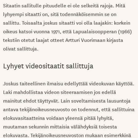
Sitaatin sallitulle pituudelle ei ole selkeitä rajoja. Mitä
lyhyempi sitaatti on, sitä todennäköisemmin se on
sallittu. Toisaalta joskus sitaatti voi olla laajakin: korkein
oikeus katsoi vuonna 1971, että Lapualaisoopperan (1966)
tekstiin otetut laajat otteet Artturi Vuorimaan kirjasta
olivat sallittuja.
Lyhyet videositaatit sallittuja
Joskus taiteellinen ilmaisu edellyttää videokuvan käyttöä.
Laki mahdollistaa videon siteeraamisen jos edellä
mainitut ehdot täyttyvät. Lain soveltamisesta lausuntoja
antava tekijänoikeusneuvosto on todennut, että sallittuina
elokuvasitaatteina voidaan yleensä pitää lyhyitä,
muutaman sekunnin mittaisia välähdyksiä toisesta
elokuvasta. Tekijänoikeusneuvoston mukaan esimerkkinä