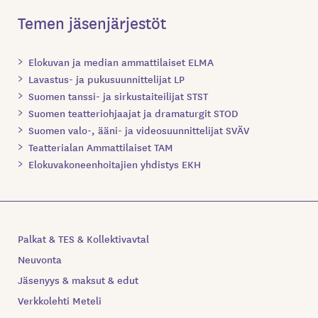
Temen jäsenjärjestöt
Elokuvan ja median ammattilaiset ELMA
Lavastus- ja pukusuunnittelijat LP
Suomen tanssi- ja sirkustaiteilijat STST
Suomen teatteriohjaajat ja dramaturgit STOD
Suomen valo-, ääni- ja videosuunnittelijat SVÄV
Teatterialan Ammattilaiset TAM
Elokuvakoneenhoitajien yhdistys EKH
Palkat & TES & Kollektivavtal
Neuvonta
Jäsenyys & maksut & edut
Verkkolehti Meteli