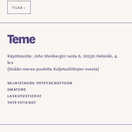
Käyntiosoite: John Stenbergin ranta 6, 00530 Helsinki, 4.
krs
(Sisään meren puolelta Kuljetusliittojen ovesta)
VALMISTAUDU YHTEYDENOTTOON
OMATEME
LASKUTUSTIEDOT
YHTEYSTIEDOT