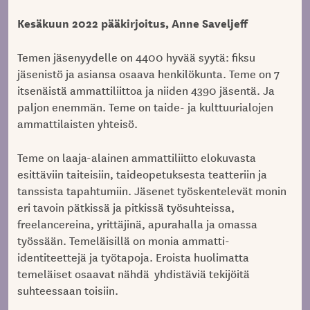
Kesäkuun 2022 pääkirjoitus, Anne Saveljeff
Temen jäsenyydelle on 4400 hyvää syytä: fiksu
jäsenistö ja asiansa osaava henkilökunta. Teme on 7
itsenäistä ammattiliittoa ja niiden 4390 jäsentä. Ja
paljon enemmän. Teme on taide- ja kulttuurialojen
ammattilaisten yhteisö.
Teme on laaja-alainen ammattiliitto elokuvasta
esittäviin taiteisiin, taideopetuksesta teatteriin ja
tanssista tapahtumiin. Jäsenet työskentelevät monin
eri tavoin pätkissä ja pitkissä työsuhteissa,
freelancereina, yrittäjinä, apurahalla ja omassa
työssään. Temeläisillä on monia ammatti-
identiteettejä ja työtapoja. Eroista huolimatta
temeläiset osaavat nähdä yhdistäviä tekijöitä
suhteessaan toisiin.