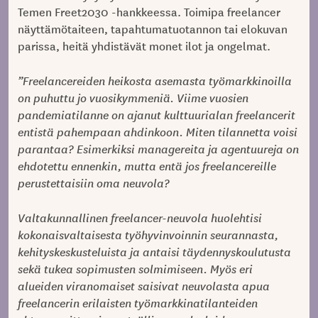
Temen Freet2030 -hankkeessa. Toimipa freelancer
näyttämötaiteen, tapahtumatuotannon tai elokuvan
parissa, heitä yhdistävät monet ilot ja ongelmat.
”Freelancereiden heikosta asemasta työmarkkinoilla
on puhuttu jo vuosikymmeniä. Viime vuosien
pandemiatilanne on ajanut kulttuurialan freelancerit
entistä pahempaan ahdinkoon. Miten tilannetta voisi
parantaa? Esimerkiksi managereita ja agentuureja on
ehdotettu ennenkin, mutta entä jos freelancereille
perustettaisiin oma neuvola?
Valtakunnallinen freelancer-neuvola huolehtisi
kokonaisvaltaisesta työhyvinvoinnin seurannasta,
kehityskeskusteluista ja antaisi täydennyskoulutusta
sekä tukea sopimusten solmimiseen. Myös eri
alueiden viranomaiset saisivat neuvolasta apua
freelancerin erilaisten työmarkkinatilanteiden