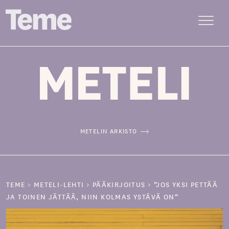
Menu
Siirry
sisältöön
METELIN ARKISTO
TEME
>
METELI-LEHTI
>
PÄÄKIRJOITUS
>
”JOS YKSI PETTÄÄ
JA TOINEN JÄTTÄÄ, NIIN KOLMAS YSTÄVÄ ON”