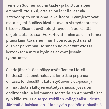
Teme on Suomen suurin taide- ja kulttuurialojen
ammattiliitto siksi, että se on lähellä jäseniä.
Yhteydenpito on suoraa ja välitöntä. Kynnykset ovat
matalat, mikä näkyy kivalla tavalla yhteydenotoissa
liittoon. Jäsenet eivät ole yhteydessä pelkästään
ongelmatilanteissa. He kertovat, mihin asioihin Temen
pitäisi kiinnittää enemmän huomiota, jotta asiat
olisivat paremmin. Toisinaan he ovat yhteydessä
kertoakseen miten hyvin asiat ovat jossain
työpaikassa.
Suhde jäsenistöön näkyy myös Temen Meteli-
lehdessä. Jäsenet haluavat kirjoittaa ja puhua
omassa lehdessään, kuten työtoverit-sarjassa ja
ammatillisten kiltojen esittelysarjassa, jossa on
ehditty esitellä kolmannes Teatterialan Ammattilaiset
ry:n killoista. Lue
Tarpeistokillan kollegiaalisuudesta
,
Järjestäjä-kuiskaajien killan hyvän pöhinän etsinnästä