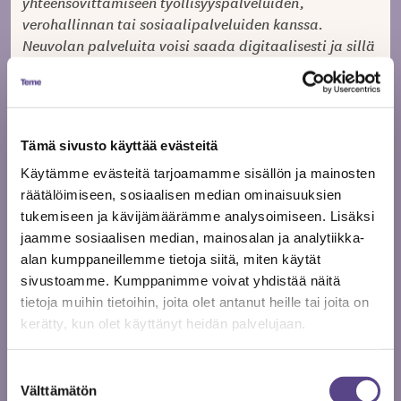
yhteensovittamiseen työllisyyspalveluiden,
verohallinnan tai sosiaalipalveluiden kanssa.
Neuvolan palveluita voisi saada digitaalisesti ja sillä
olisi nopeasti ja hyvin toimiva chatbot.”
Näin kirjoittavat Freet-hankkeen tutkijat Metelissä.
Tämä sivusto käyttää evästeitä
Freelancerien neuvolalle on hurrattu ja taputettu
temeläisten keskuudessa. Freelancer-neuvolan
Käytämme evästeitä tarjoamamme sisällön ja mainosten
kehittelylle on näytetty vihreää valoa, mistä olemme
räätälöimiseen, sosiaalisen median ominaisuuksien
Temessä erityisen iloisia, sillä jäsenistö on toivonut ja
tukemiseen ja kävijämäärämme analysoimiseen. Lisäksi
odottanut tätä hanketta parikymmentä vuotta.
jaamme sosiaalisen median, mainosalan ja analytiikka-
alan kumppaneillemme tietoja siitä, miten käytät
sivustoamme. Kumppanimme voivat yhdistää näitä
Pääkirjoituksen otsikko ja edelläoleva lainaus on
Aulikki Oksasen
tietoja muihin tietoihin, joita olet antanut heille tai joita on
runosta Huomenna on paremmin.
Kaj Chydenius
kerätty, kun olet käyttänyt heidän palvelujaan.
Lauluksi sen sävelsi
.
Jaa artikkeli
Suostumuksen
Välttämätön
valinta