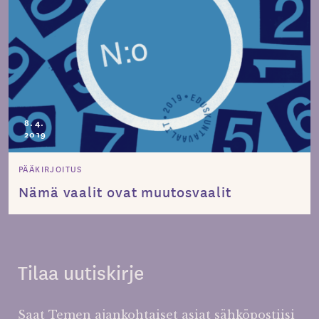
8.4.
2019
PÄÄKIRJOITUS
Nämä vaalit ovat muutosvaalit
Tilaa uutiskirje
Saat Temen ajankohtaiset asiat sähköpostiisi