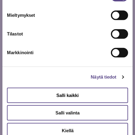
Mieltymykset
Tilastot
Anne Saveljeff
Markkinointi
Näytä tiedot
Kirjoittaja on Metelin päätoimittaja.
Salli kaikki
Aiheeseen liittyvät artikkelit
Salli valinta
Kiellä