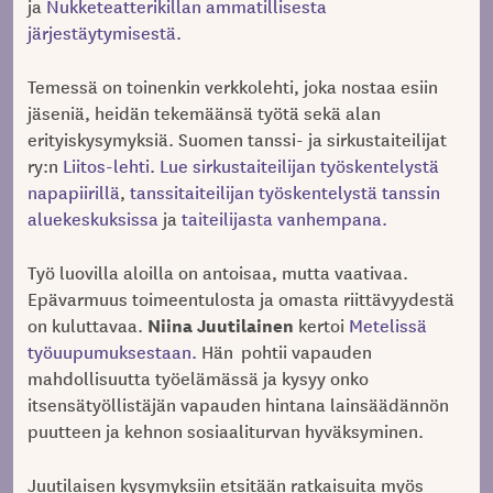
ja
Nukketeatterikillan ammatillisesta
järjestäytymisestä.
Temessä on toinenkin verkkolehti, joka nostaa esiin
jäseniä, heidän tekemäänsä työtä sekä alan
erityiskysymyksiä. Suomen tanssi- ja sirkustaiteilijat
ry:n
Liitos-lehti
.
Lue sirkustaiteilijan työskentelystä
napapiirillä
,
tanssitaiteilijan työskentelystä tanssin
aluekeskuksissa
ja
taiteilijasta vanhempana.
Työ luovilla aloilla on antoisaa, mutta vaativaa.
Epävarmuus toimeentulosta ja omasta riittävyydestä
Niina Juutilainen
on kuluttavaa.
kertoi
Metelissä
työuupumuksestaan.
Hän pohtii vapauden
mahdollisuutta työelämässä ja kysyy onko
itsensätyöllistäjän vapauden hintana lainsäädännön
puutteen ja kehnon sosiaaliturvan hyväksyminen.
Juutilaisen kysymyksiin etsitään ratkaisuita myös