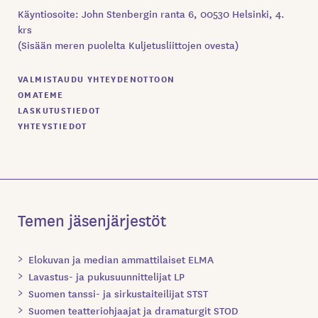
Käyntiosoite: John Stenbergin ranta 6, 00530 Helsinki, 4.
krs
(Sisään meren puolelta Kuljetusliittojen ovesta)
VALMISTAUDU YHTEYDENOTTOON
OMATEME
LASKUTUSTIEDOT
YHTEYSTIEDOT
Temen jäsenjärjestöt
Elokuvan ja median ammattilaiset ELMA
Lavastus- ja pukusuunnittelijat LP
Suomen tanssi- ja sirkustaiteilijat STST
Suomen teatteriohjaajat ja dramaturgit STOD