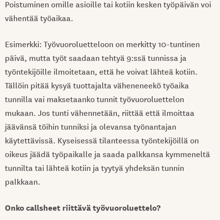
Poistuminen omille asioille tai kotiin kesken työpäivän voi
vähentää työaikaa.
Esimerkki: Työvuoroluetteloon on merkitty 10-tuntinen
päivä, mutta työt saadaan tehtyä 9:ssä tunnissa ja
työntekijöille ilmoitetaan, että he voivat lähteä kotiin.
Tällöin pitää kysyä tuottajalta väheneneekö työaika
tunnilla vai maksetaanko tunnit työvuoroluettelon
mukaan. Jos tunti vähennetään, riittää että ilmoittaa
jäävänsä töihin tunniksi ja olevansa työnantajan
käytettävissä. Kyseisessä tilanteessa työntekijöillä on
oikeus jäädä työpaikalle ja saada palkkansa kymmeneltä
tunnilta tai lähteä kotiin ja tyytyä yhdeksän tunnin
palkkaan.
Onko callsheet riittävä työvuoroluettelo?