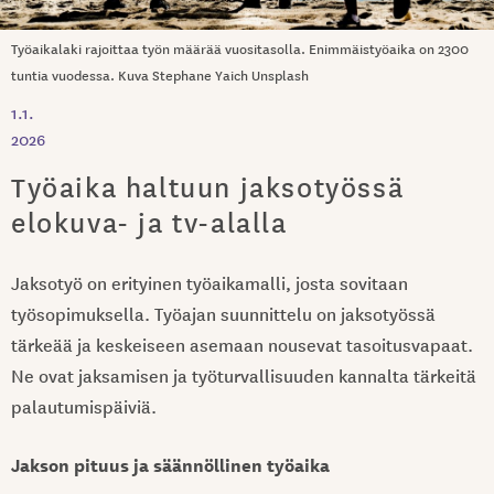
Työaikalaki rajoittaa työn määrää vuositasolla. Enimmäistyöaika on 2300
tuntia vuodessa. Kuva Stephane Yaich Unsplash
1.1.
2026
Työaika haltuun jaksotyössä
elokuva- ja tv-alalla
Jaksotyö on erityinen työaikamalli, josta sovitaan
työsopimuksella. Työajan suunnittelu on jaksotyössä
tärkeää ja keskeiseen asemaan nousevat tasoitusvapaat.
Ne ovat jaksamisen ja työturvallisuuden kannalta tärkeitä
palautumispäiviä.
Jakson pituus ja säännöllinen työaika