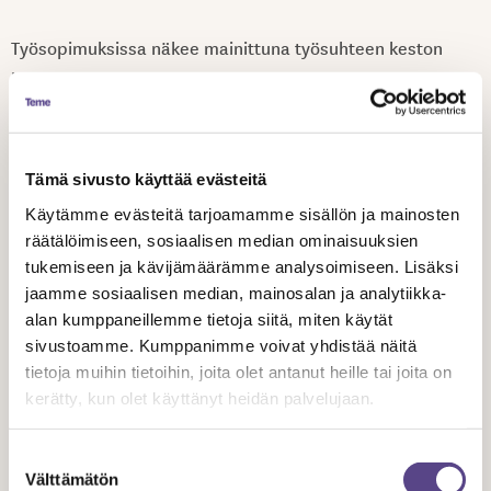
Työsopimuksissa näkee mainittuna työsuhteen keston
kohdassa esim. näin: 1.5. – 1.7. yhteensä 248 tuntia.
Kyseinen 248 tuntia viittaisi jaksotyössä 31 työpäivään
(248 t : 8 t = 31), mutta tämä on huono kirjaus.
Tämä sivusto käyttää evästeitä
Työntekijälle on olennaista sopia työnteon ajankohta ja
Käytämme evästeitä tarjoamamme sisällön ja mainosten
työpäivien määrä eli tietää koska hänen tulisi olla
räätälöimiseen, sosiaalisen median ominaisuuksien
työnantajan käytettävissä. Työtunteja lasketaan vasta
tukemiseen ja kävijämäärämme analysoimiseen. Lisäksi
silloin, kun korvataan ylityötunteja.
jaamme sosiaalisen median, mainosalan ja analytiikka-
alan kumppaneillemme tietoja siitä, miten käytät
LUE Elokuvan ja median ammattilaiset ry:n, ELMAN,
sivustoamme. Kumppanimme voivat yhdistää näitä
tietoja muihin tietoihin, joita olet antanut heille tai joita on
palkkasuositus, jossa on esimerkkejä palkan ja työajan
kerätty, kun olet käyttänyt heidän palvelujaan.
suhteesta jaksotyössä…
Suostumuksen
KYSY lisää Temen asiantuntijoilta…
Välttämätön
valinta