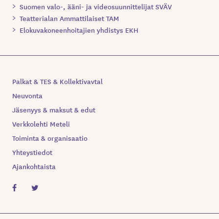
Suomen valo-, ääni- ja videosuunnittelijat SVÄV
Teatterialan Ammattilaiset TAM
Elokuvakoneenhoitajien yhdistys EKH
Palkat & TES & Kollektivavtal
Neuvonta
Jäsenyys & maksut & edut
Verkkolehti Meteli
Toiminta & organisaatio
Yhteystiedot
Ajankohtaista