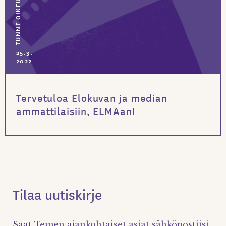
TUNNE OIKEUTESI
25.3.
2022
Tervetuloa Elokuvan ja median
ammattilaisiin, ELMAan!
Tilaa uutiskirje
Saat Temen ajankohtaiset asiat sähköpostiisi