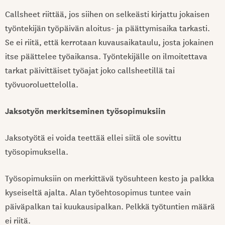
Callsheet riittää, jos siihen on selkeästi kirjattu jokaisen
työntekijän työpäivän aloitus- ja päättymisaika tarkasti.
Se ei riitä, että kerrotaan kuvausaikataulu, josta jokainen
itse päättelee työaikansa. Työntekijälle on ilmoitettava
tarkat päivittäiset työajat joko callsheetillä tai
työvuoroluettelolla.
Jaksotyön merkitseminen työsopimuksiin
Jaksotyötä ei voida teettää ellei siitä ole sovittu
työsopimuksella.
Työsopimuksiin on merkittävä työsuhteen kesto ja palkka
kyseiseltä ajalta. Alan työehtosopimus tuntee vain
päiväpalkan tai kuukausipalkan. Pelkkä työtuntien määrä
ei riitä.