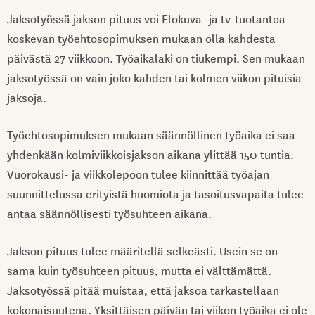
Jaksotyössä jakson pituus voi Elokuva- ja tv-tuotantoa
koskevan työehtosopimuksen mukaan olla kahdesta
päivästä 27 viikkoon. Työaikalaki on tiukempi. Sen mukaan
jaksotyössä on vain joko kahden tai kolmen viikon pituisia
jaksoja.
Työehtosopimuksen mukaan säännöllinen työaika ei saa
yhdenkään kolmiviikkoisjakson aikana ylittää 150 tuntia.
Vuorokausi- ja viikkolepoon tulee kiinnittää työajan
suunnittelussa erityistä huomiota ja tasoitusvapaita tulee
antaa säännöllisesti työsuhteen aikana.
Jakson pituus tulee määritellä selkeästi. Usein se on
sama kuin työsuhteen pituus, mutta ei välttämättä.
Jaksotyössä pitää muistaa, että jaksoa tarkastellaan
kokonaisuutena. Yksittäisen päivän tai viikon työaika ei ole