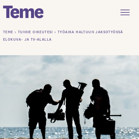
Menu
Siirry
TEME
>
TUNNE OIKEUTESI
>
TYÖAIKA HALTUUN JAKSOTYÖSSÄ
sisältöön
ELOKUVA- JA TV-ALALLA