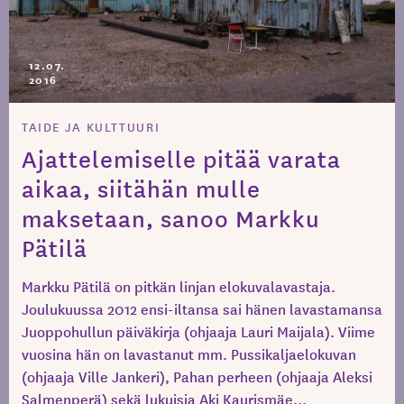
12.07.
2016
TAIDE JA KULTTUURI
Ajattelemiselle pitää varata
aikaa, siitähän mulle
maksetaan, sanoo Markku
Pätilä
Markku Pätilä on pitkän linjan elokuvalavastaja.
Joulukuussa 2012 ensi-iltansa sai hänen lavastamansa
Juoppohullun päiväkirja (ohjaaja Lauri Maijala). Viime
vuosina hän on lavastanut mm. Pussikaljaelokuvan
(ohjaaja Ville Jankeri), Pahan perheen (ohjaaja Aleksi
Salmenperä) sekä lukuisia Aki Kaurismäe...