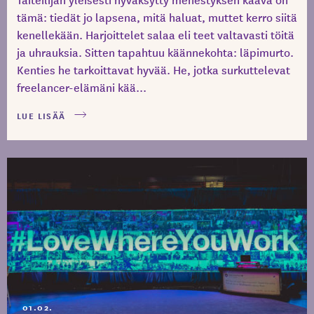
tämä: tiedät jo lapsena, mitä haluat, muttet kerro siitä
kenellekään. Harjoittelet salaa eli teet valtavasti töitä
ja uhrauksia. Sitten tapahtuu käännekohta: läpimurto.
Kenties he tarkoittavat hyvää. He, jotka surkuttelevat
freelancer-elämäni kää...
LUE LISÄÄ
01.02.