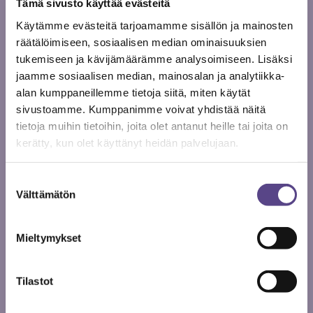
Tämä sivusto käyttää evästeitä
Käytämme evästeitä tarjoamamme sisällön ja mainosten
räätälöimiseen, sosiaalisen median ominaisuuksien
tukemiseen ja kävijämäärämme analysoimiseen. Lisäksi
jaamme sosiaalisen median, mainosalan ja analytiikka-
alan kumppaneillemme tietoja siitä, miten käytät
01.01.
sivustoamme. Kumppanimme voivat yhdistää näitä
2017
tietoja muihin tietoihin, joita olet antanut heille tai joita on
kerätty, kun olet käyttänyt heidän palvelujaan.
Sukupolvet kohtaavat, osa 4:
Kaisa Korhonen ja Hili
Suostumuksen
Iivanainen
Välttämätön
valinta
Tapaan ohjaaja Kaisa Korhosen ja Teatteri Jurkan
Mieltymykset
uutena taiteellisena johtajana 1.1.2016 aloittavan
ohjaaja Hilkka-Liisa ”Hili” Iivanaisen Käpylässä
lokakuun lauantai-iltapäivänä. Hili harjoittelee
Tilastot
Oulussa toista viikkoa näytelmää Breaking the Waves,