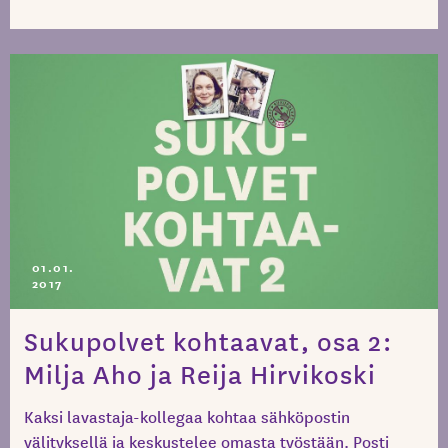
01.01.
2017
Sukupolvet kohtaavat, osa 2:
Milja Aho ja Reija Hirvikoski
Kaksi lavastaja-kollegaa kohtaa sähköpostin
välityksellä ja keskustelee omasta työstään. Posti