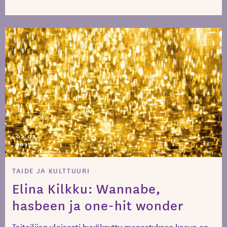
02.02.
2017
TAIDE JA KULTTUURI
Elina Kilkku: Wannabe,
hasbeen ja one-hit wonder
Taiteilijan yleisesti hyväksytty menestyksen kaava on