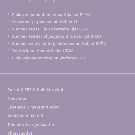
Elokuvan ja median ammattilaiset ELMA
Lavastus- ja pukusuunnittelijat LP
Suomen tanssi- ja sirkustaiteilijat STST
Suomen teatteriohjaajat ja dramaturgit STOD
Suomen valo-, ääni- ja videosuunnittelijat SVÄV
Teatterialan Ammattilaiset TAM
Elokuvakoneenhoitajien yhdistys EKH
Palkat & TES & Kollektivavtal
Neuvonta
Jäsenyys & maksut & edut
Verkkolehti Meteli
Toiminta & organisaatio
Yhteystiedot