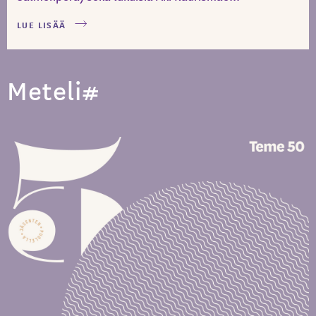
LUE LISÄÄ
Meteli#