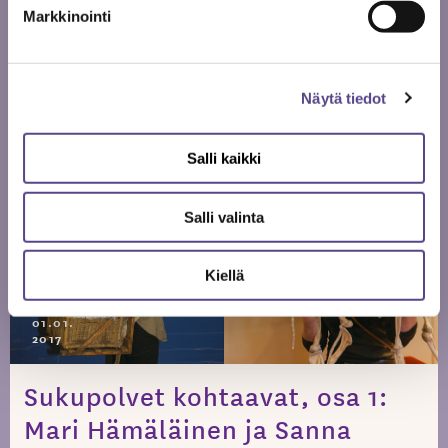
jonka ensi-ilta on 14.11.2015 suurella näyttämöll...
Markkinointi
LUE LISÄÄ
Näytä tiedot
Salli kaikki
Salli valinta
Kiellä
01.01.
2017
Sukupolvet kohtaavat, osa 1:
Mari Hämäläinen ja Sanna