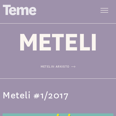
Menu
Siirry
sisältöön
METELIN ARKISTO
Meteli #1/2017