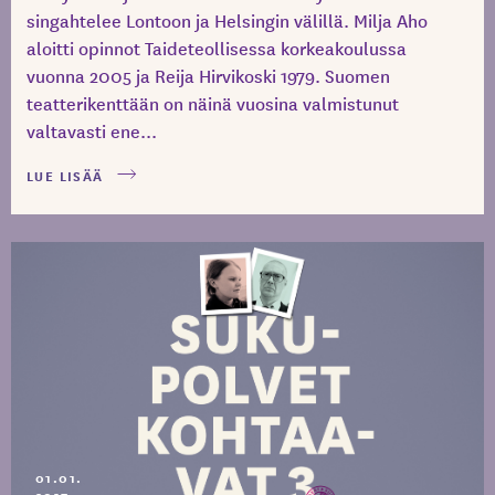
singahtelee Lontoon ja Helsingin välillä. Milja Aho
aloitti opinnot Taideteollisessa korkeakoulussa
vuonna 2005 ja Reija Hirvikoski 1979. Suomen
teatterikenttään on näinä vuosina valmistunut
valtavasti ene...
LUE LISÄÄ
01.01.
2017