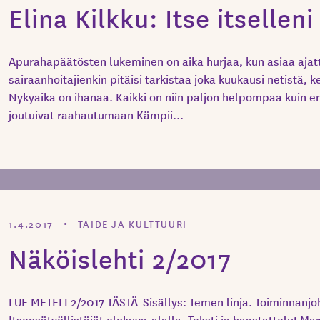
Elina Kilkku: Itse itselleni 
Apurahapäätösten lukeminen on aika hurjaa, kun asiaa ajat
sairaanhoitajienkin pitäisi tarkistaa joka kuukausi netistä,
Nykyaika on ihanaa. Kaikki on niin paljon helpompaa kuin e
joutuivat raahautumaan Kämpii...
1.4.2017
TAIDE JA KULTTUURI
Näköislehti 2/2017
LUE METELI 2/2017 TÄSTÄ Sisällys: Temen linja. Toiminnanjo
Itsensätyöllistäjät elokuva-alalla. Teksti ja haastattelut Ma