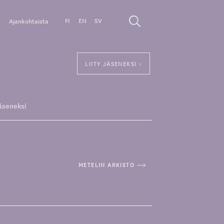
FI
EN
SV
Ajankohtaista
LIITY JÄSENEKSI >
äseneksi
METELIN ARKISTO