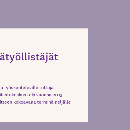
työllistäjät
la työskenteleville tuttuja
Tilastokeskus teki vuonna 2013
äsitteen kokoavana terminä neljälle