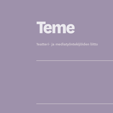
Siirry
sisältöön
Teatteri- ja mediatyöntekijöiden liitto