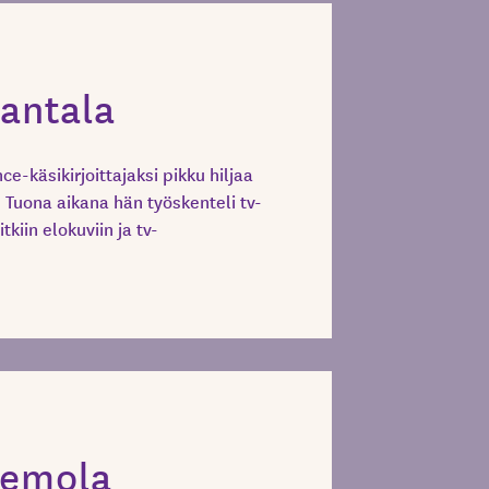
Rantala
nce-käsikirjoittajaksi pikku hiljaa
 Tuona aikana hän työskenteli tv-
tkiin elokuviin ja tv-
lemola