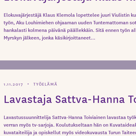
Elokuvajärjestäjä Klaus Klemola lopettelee juuri Viulistin k
työn, Aku Louhimiehen ohjaaman uuden Tuntemattoman sot
hankalasti kolmena päivänä päällekkäin. Sitä ennen työn all
Myrskyn jälkeen, jonka käsikirjoittaneet...
1.11.2017
TYÖELÄMÄ
Lavastaja Sattva-Hanna T
Lavastussuunnittelija Sattva-Hanna Toiviainen lavastaa työk
verran myös tv-sarjoja. Koulutukseltaan hän on Kuvataide
kuvataiteilija ja opiskellut myös videokuvausta Turun Taitee