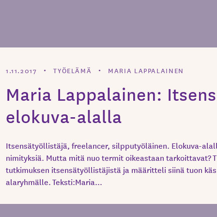
1.11.2017
TYÖELÄMÄ
MARIA LAPPALAINEN
Maria Lappalainen: Itsensä
elokuva-alalla
Itsensätyöllistäjä, freelancer, silpputyöläinen. Elokuva-alal
nimityksiä. Mutta mitä nuo termit oikeastaan tarkoittavat? 
tutkimuksen itsensätyöllistäjistä ja määritteli siinä tuon k
alaryhmälle. Teksti:Maria...