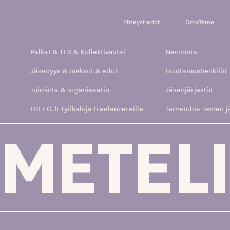
Yhteystiedot
OmaTeme
Palkat & TES & Kollektivavtal
Neuvonta
Jäsenyys & maksut & edut
Luottamushenkilöt
Toiminta & organisaatio
Jäsenjärjestöt
FREEO.fi Työkaluja freelancereille
Tervetuloa Temen j