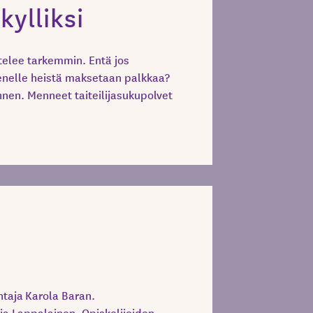
kylliksi
telee tarkemmin. Entä jos
 kenelle heistä maksetaan palkkaa?
nnen. Menneet taiteilijasukupolvet
htaja Karola Baran.
ria Lappalainen. Opiskelijoiden