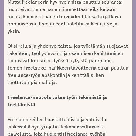
Mutta freelancerin hyvinvoinnista puuttuu seuranta:
muut eivät tunne hänen tilannettaan eikä ketään
muuta kiinnosta hänen terveydentilansa tai jatkuva
oppimisensa. Freelancer huolehtii kaikesta itse ja
yksin.
Olisi reilua ja yhdenvertaista, jos työelämän suojaavat
rakenteet, työhyvinvointi ja osaamisen kehittäminen
toimisivat freelance-työssä nykyistä paremmin.
Temen Freet2030-hankkeen tavoitteena olikin puuttua
freelance-työn epäkohtiin ja kehittää siihen
tuottavampia malleja.
Freelance-neuvola tukee työn tekemistä ja
teettämistä
Freelancereiden haastatteluissa ja yhteisillä
kinkereillä syntyi ajatus kokonaisvaltaisesta
palvelusta, joka huolehtisi freelance-työhön