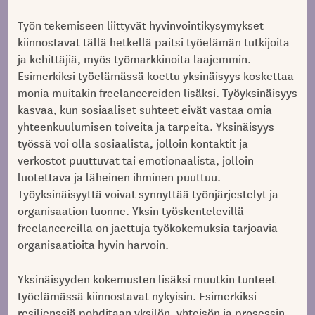
Työn tekemiseen liittyvät hyvinvointikysymykset
kiinnostavat tällä hetkellä paitsi työelämän tutkijoita
ja kehittäjiä, myös työmarkkinoita laajemmin.
Esimerkiksi työelämässä koettu yksinäisyys koskettaa
monia muitakin freelancereiden lisäksi. Työyksinäisyys
kasvaa, kun sosiaaliset suhteet eivät vastaa omia
yhteenkuulumisen toiveita ja tarpeita. Yksinäisyys
työssä voi olla sosiaalista, jolloin kontaktit ja
verkostot puuttuvat tai emotionaalista, jolloin
luotettava ja läheinen ihminen puuttuu.
Työyksinäisyyttä voivat synnyttää työnjärjestelyt ja
organisaation luonne. Yksin työskentelevillä
freelancereilla on jaettuja työkokemuksia tarjoavia
organisaatioita hyvin harvoin.
Yksinäisyyden kokemusten lisäksi muutkin tunteet
työelämässä kiinnostavat nykyisin. Esimerkiksi
resilienssiä pohditaan yksilön, yhteisön ja prosessin