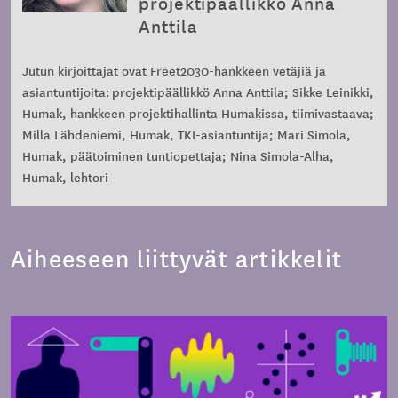
projektipäällikkö Anna
Anttila
Jutun kirjoittajat ovat Freet2030-hankkeen vetäjiä ja
asiantuntijoita: projektipäällikkö Anna Anttila; Sikke Leinikki,
Humak, hankkeen projektihallinta Humakissa, tiimivastaava;
Milla Lähdeniemi, Humak, TKI-asiantuntija; Mari Simola,
Humak, päätoiminen tuntiopettaja; Nina Simola-Alha,
Humak, lehtori
Aiheeseen liittyvät artikkelit