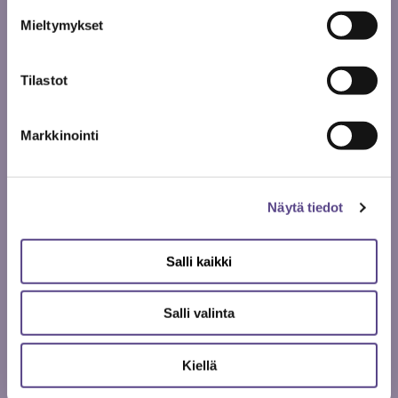
palvelisi myös heitä. Neuvolan jakaman tiedon avulla
voidaan ehkä vaikuttaa työperustaiseen
Mieltymykset
sosiaaliturvaan siten, että turva ulottuisi kattamaan
nykyistä paremmin kaikki työn tekemisen muodot.
Tilastot
Missä freelancerin työhyvinvointi kohentuu, eli
kuka tarjoaa neuvolapalvelut?
Markkinointi
Neuvolan konsepti on nyt valmis, vain toteuttaja ja
sijoituspaikka puuttuvat. Neuvolan omistajan pitäisi
Näytä tiedot
olla tarpeeksi iso toimija. Valtiolla voisi olla
palvelussa keskeinen rooli. Koska muidenkin kuin
kulttuurialojen freelancerit tarvitsevat tukea,
Salli kaikki
neuvolan toteutus ylittää Freet2030-hankkeen
työmarkkinaosapuolten toimintakentän. Freelance-
Salli valinta
työssä työmarkkinaosapuolet eivät ole aina selkeitä,
vaan toimijan rooli voi olla limittäin työnantaja,
Kiellä
työntekijä ja yrittäjä.