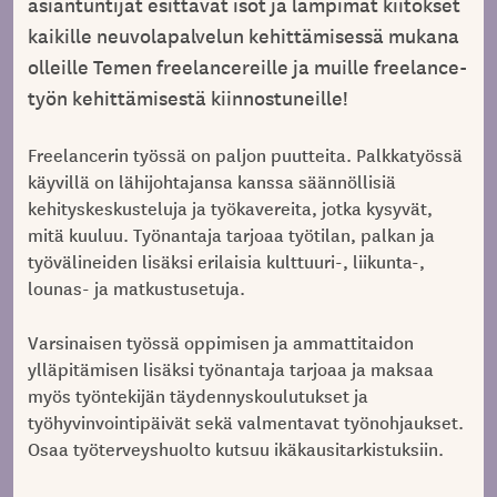
asiantuntijat esittävät isot ja lämpimät kiitokset
kaikille neuvolapalvelun kehittämisessä mukana
olleille Temen freelancereille ja muille freelance-
työn kehittämisestä kiinnostuneille!
Freelancerin työssä on paljon puutteita. Palkkatyössä
käyvillä on lähijohtajansa kanssa säännöllisiä
kehityskeskusteluja ja työkavereita, jotka kysyvät,
mitä kuuluu. Työnantaja tarjoaa työtilan, palkan ja
työvälineiden lisäksi erilaisia kulttuuri-, liikunta-,
lounas- ja matkustusetuja.
Varsinaisen työssä oppimisen ja ammattitaidon
ylläpitämisen lisäksi työnantaja tarjoaa ja maksaa
myös työntekijän täydennyskoulutukset ja
työhyvinvointipäivät sekä valmentavat työnohjaukset.
Osaa työterveyshuolto kutsuu ikäkausitarkistuksiin.