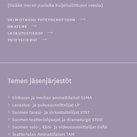
(Sisään meren puolelta Kuljetusliittojen ovesta)
VALMISTAUDU YHTEYDENOTTOON
OMATEME
LASKUTUSTIEDOT
YHTEYSTIEDOT
Temen jäsenjärjestöt
Elokuvan ja median ammattilaiset ELMA
Lavastus- ja pukusuunnittelijat LP
Suomen tanssi- ja sirkustaiteilijat STST
Suomen teatteriohjaajat ja dramaturgit STOD
Suomen valo-, ääni- ja videosuunnittelijat SVÄV
Teatterialan Ammattilaiset TAM