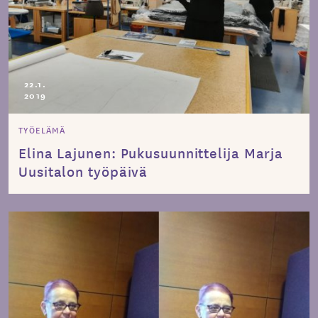
22.1.
2019
TYÖELÄMÄ
Elina Lajunen: Pukusuunnittelija Marja
Uusitalon työpäivä