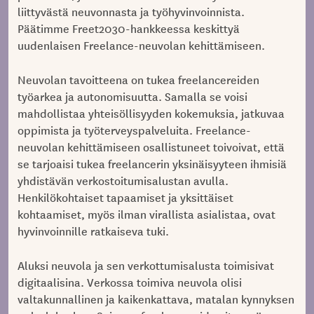
liittyvästä neuvonnasta ja työhyvinvoinnista.
Päätimme Freet2030-hankkeessa keskittyä
uudenlaisen Freelance-neuvolan kehittämiseen.
Neuvolan tavoitteena on tukea freelancereiden
työarkea ja autonomisuutta. Samalla se voisi
mahdollistaa yhteisöllisyyden kokemuksia, jatkuvaa
oppimista ja työterveyspalveluita. Freelance-
neuvolan kehittämiseen osallistuneet toivoivat, että
se tarjoaisi tukea freelancerin yksinäisyyteen ihmisiä
yhdistävän
verkostoitumisalustan
avulla.
Henkilökohtaiset tapaamiset ja yksittäiset
kohtaamiset, myös ilman virallista asialistaa, ovat
hyvinvoinnille ratkaiseva tuki.
Aluksi neuvola ja sen verkottumisalusta toimisivat
digitaalisina. Verkossa toimiva neuvola olisi
valtakunnallinen ja kaikenkattava, matalan kynnyksen