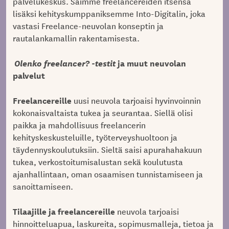
palvelukeskus. Saimme freelancereiden itsensä
lisäksi kehityskumppaniksemme
Into-Digitalin
, joka
vastasi Freelance-neuvolan konseptin ja
rautalankamallin rakentamisesta.
Olenko freelancer? -testit
ja muut neuvolan
palvelut
Freelancereille
uusi neuvola tarjoaisi hyvinvoinnin
kokonaisvaltaista tukea ja seurantaa. Siellä olisi
paikka ja mahdollisuus freelancerin
kehityskeskusteluille, työterveyshuoltoon ja
täydennyskoulutuksiin. Sieltä saisi apurahahakuun
tukea, verkostoitumisalustan sekä koulutusta
ajanhallintaan, oman osaamisen tunnistamiseen ja
sanoittamiseen.
Tilaajille ja freelancereille
neuvola tarjoaisi
hinnoitteluapua, laskureita, sopimusmalleja, tietoa ja