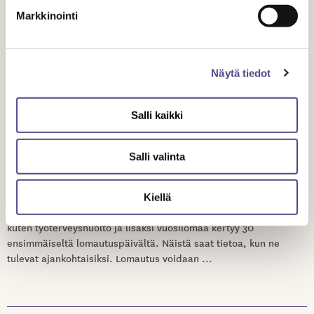
Markkinointi
17.3.2020
Näytä tiedot
Koronaepidemian
aiheuttama lomautus
Salli kaikki
Salli valinta
Osa työnantajista on joutunut lomauttamaan työntekijöitään
koronaepidemian vuoksi. Lomauttamisella tarkoitetaan työnteon
ja palkanmaksun väliaikaista keskeyttämistä. Lomautuksen
Kiellä
aikana työsuhteesi on voimassa, joten työsuhde-edut säilyvät,
kuten työterveyshuolto ja lisäksi vuosilomaa kertyy 30
ensimmäiseltä lomautuspäivältä. Näistä saat tietoa, kun ne
tulevat ajankohtaisiksi. Lomautus voidaan ...