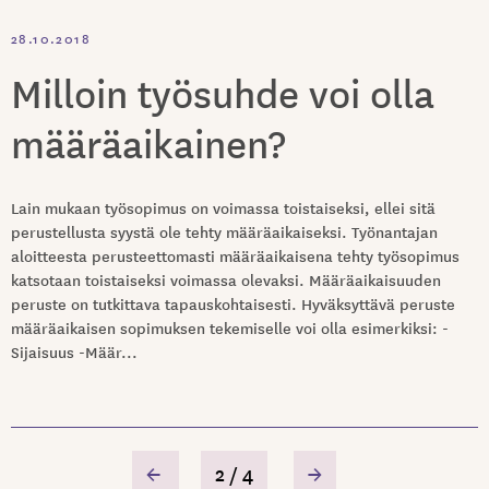
28.10.2018
Milloin työsuhde voi olla
määräaikainen?
Lain mukaan työsopimus on voimassa toistaiseksi, ellei sitä
perustellusta syystä ole tehty määräaikaiseksi. Työnantajan
aloitteesta perusteettomasti määräaikaisena tehty työsopimus
katsotaan toistaiseksi voimassa olevaksi. Määräaikaisuuden
peruste on tutkittava tapauskohtaisesti. Hyväksyttävä peruste
määräaikaisen sopimuksen tekemiselle voi olla esimerkiksi: -
Sijaisuus -Määr...
←
2 / 4
→