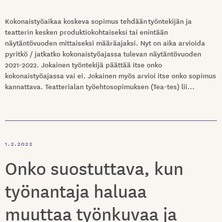
Kokonaistyöaikaa koskeva sopimus tehdään työntekijän ja
teatterin kesken produktiokohtaiseksi tai enintään
näytäntövuoden mittaiseksi määräajaksi. Nyt on aika arvioida
pyritkö / jatkatko kokonaistyöajassa tulevan näytäntövuoden
2021-2022. Jokainen työntekijä päättää itse onko
kokonaistyöajassa vai ei. Jokainen myös arvioi itse onko sopimus
kannattava. Teatterialan työehtosopimuksen (Tea-tes) lii...
1.2.2022
Onko suostuttava, kun
työnantaja haluaa
muuttaa työnkuvaa ja