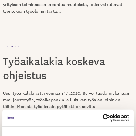
yrityksen toiminnassa tapahtuu muutoksia, jotka vaikuttavat
työntekijän työoloihin tai ta...
1.1.2021
Työaikalakia koskeva
ohjeistus
Uusi työaikalaki astui voimaan 1.1.2020. Se voi tuoda mukanaan
mm. joustotyön, työaikapankin ja liukuvan työajan joihinkin
töihin. Monista työaikalain pykälistä on sovittu
työehtosopimuksissa toisin ja ne ovat voimassa. Niitä, jotka
työskentelevät vain työaikalain piirissä (ei työehtosopimuksen
piirissä), tulee koskemaan työaikalain muutokset. Mikäli
neuvottelet henkilökohtaista työsopimusta vu...