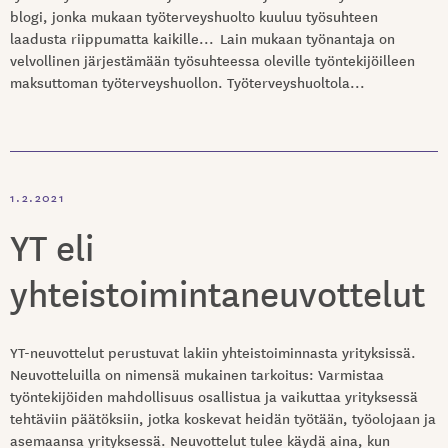
blogi, jonka mukaan työterveyshuolto kuuluu työsuhteen
laadusta riippumatta kaikille... Lain mukaan työnantaja on
velvollinen järjestämään työsuhteessa oleville työntekijöilleen
maksuttoman työterveyshuollon. Työterveyshuoltola...
1.2.2021
YT eli
yhteistoimintaneuvottelut
YT-neuvottelut perustuvat lakiin yhteistoiminnasta yrityksissä.
Neuvotteluilla on nimensä mukainen tarkoitus: Varmistaa
työntekijöiden mahdollisuus osallistua ja vaikuttaa yrityksessä
tehtäviin päätöksiin, jotka koskevat heidän työtään, työolojaan ja
asemaansa yrityksessä. Neuvottelut tulee käydä aina, kun