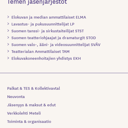
Temen jäsenjärjestöt
Elokuvan ja median ammattilaiset ELMA
Lavastus- ja pukusuunnittelijat LP
Suomen tanssi- ja sirkustaiteilijat STST
Suomen teatteriohjaajat ja dramaturgit STOD
Suomen valo-, ääni- ja videosuunnittelijat SVÄV
Teatterialan Ammattilaiset TAM
Elokuvakoneenhoitajien yhdistys EKH
Palkat & TES & Kollektivavtal
Neuvonta
Jäsenyys & maksut & edut
Verkkolehti Meteli
Toiminta & organisaatio