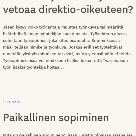
vetoaa direktio-oikeuteen?
Jäsen kysyy voiko työnantaja muuttaa työnkuvaa tai määrätä
lisätehtäviä ilman työntekijän suostumusta. Työsuhteen alussa
solmitaan työsopimus, joka sitoo osapuolia. Sopimuksessa
määritellään nimike ja työnkuva. Joskus erilliset työtehtävät
nimetään yksityiskohtaisen tarkasti, mutta yleensä näin ei tehdä.
Työsopimuksessa voi nimikkeen lisäksi lukea, että "varsinaisen
työn lisäksi työntekijä hoitaa...
1.12.2021
Paikallinen sopiminen
Mitä on paikallinen sopiminen? Tässä Juristin blogissa asianajaja