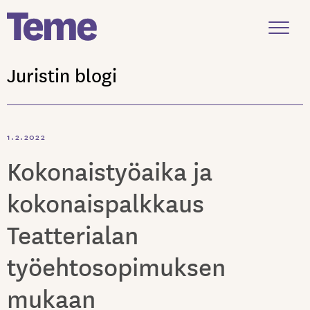
Menu
Juristin blogi
Siirry
sisältöön
1.2.2022
Kokonaistyöaika ja
kokonaispalkkaus
Teatterialan
työehtosopimuksen
mukaan