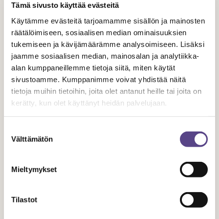
Tämä sivusto käyttää evästeitä
Käytämme evästeitä tarjoamamme sisällön ja mainosten
räätälöimiseen, sosiaalisen median ominaisuuksien
tukemiseen ja kävijämäärämme analysoimiseen. Lisäksi
20.3.2020
jaamme sosiaalisen median, mainosalan ja analytiikka-
alan kumppaneillemme tietoja siitä, miten käytät
Oppituntien videointi ja
sivustoamme. Kumppanimme voivat yhdistää näitä
striimaus
tietoja muihin tietoihin, joita olet antanut heille tai joita on
kerätty, kun olet käyttänyt heidän palvelujaan.
Tanssikoulut ovat ehdottaneet tanssinopettajille
Suostumuksen
opetusvideoiden tekemistä opetustunneista. Ymmärrämme
Välttämätön
valinta
koronatilanteessa tanssikoulujen tarpeet, mutta työnantajien
tulee huolehtia siitä tanssinopettajat pärjäävät mahdollisen
Mieltymykset
uuden työtehtävän kanssa ja korvauksesta on sovittava.
Opetusvideoiden laatiminen ei lähtökohtaisesti kuulu
tanssinopettajan työtehtäviin, ellei tällaisesta ole
Tilastot
työsopimukses...