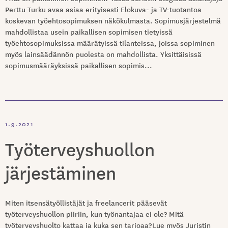
Perttu Turku avaa asiaa erityisesti Elokuva- ja TV-tuotantoa
koskevan työehtosopimuksen näkökulmasta. Sopimusjärjestelmä
mahdollistaa usein paikallisen sopimisen tietyissä
työehtosopimuksissa määrätyissä tilanteissa, joissa sopiminen
myös lainsäädännön puolesta on mahdollista. Yksittäisissä
sopimusmääräyksissä paikallisen sopimis...
1.9.2021
Työterveyshuollon
järjestäminen
Miten itsensätyöllistäjät ja freelancerit pääsevät
työterveyshuollon piiriin, kun työnantajaa ei ole? Mitä
työterveyshuolto kattaa ja kuka sen tarjoaa? Lue myös Juristin