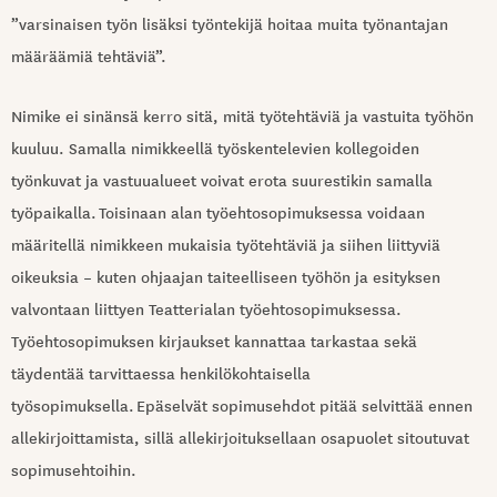
”varsinaisen työn lisäksi työntekijä hoitaa muita työnantajan
määräämiä tehtäviä”.
Nimike ei sinänsä kerro sitä, mitä työtehtäviä ja vastuita työhön
kuuluu. Samalla nimikkeellä työskentelevien kollegoiden
työnkuvat ja vastuualueet voivat erota suurestikin samalla
työpaikalla.
Toisinaan alan työehtosopimuksessa voidaan
määritellä nimikkeen mukaisia työtehtäviä ja siihen liittyviä
oikeuksia – kuten ohjaajan taiteelliseen työhön ja esityksen
valvontaan liittyen Teatterialan työehtosopimuksessa.
Työehtosopimuksen kirjaukset kannattaa tarkastaa sekä
täydentää tarvittaessa henkilökohtaisella
työsopimuksella.
Epäselvät sopimusehdot pitää selvittää ennen
allekirjoittamista, sillä allekirjoituksellaan osapuolet sitoutuvat
sopimusehtoihin.