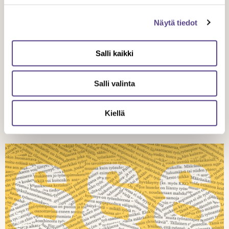
JURISTIN BLOGI
Näytä tiedot
15.11.
2018
Salli kaikki
ITSET-ryhmän
Salli valinta
hallitusohjelmatavoitteet 2019
Kiellä