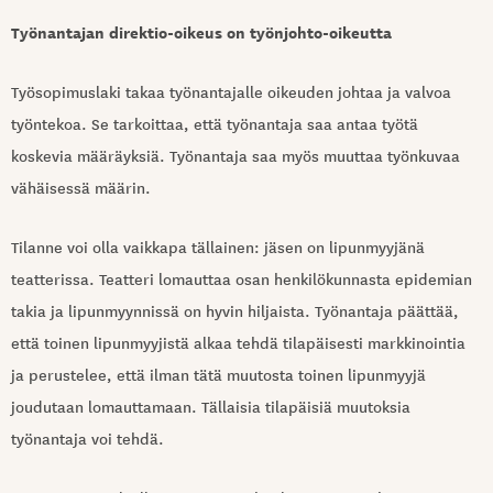
Työnantajan direktio-oikeus on työnjohto-oikeutta
Työsopimuslaki takaa työnantajalle oikeuden johtaa ja valvoa
työntekoa. Se tarkoittaa, että työnantaja saa antaa työtä
koskevia määräyksiä. Työnantaja saa myös muuttaa työnkuvaa
vähäisessä määrin.
Tilanne voi olla vaikkapa tällainen: jäsen on lipunmyyjänä
teatterissa. Teatteri lomauttaa osan henkilökunnasta epidemian
takia ja lipunmyynnissä on hyvin hiljaista. Työnantaja päättää,
että toinen lipunmyyjistä alkaa tehdä tilapäisesti markkinointia
ja perustelee, että ilman tätä muutosta toinen lipunmyyjä
joudutaan lomauttamaan.
Tällaisia tilapäisiä muutoksia
työnantaja voi tehdä.