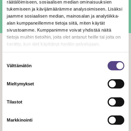
räätälöimiseen, sosiaalisen median ominaisuuksien
tukemiseen ja kävijämäärämme analysoimiseen. Lisäksi
jaamme sosiaalisen median, mainosalan ja analytiikka-
Kirjoittaja on juristi ja Temen toiminnanjohtaja 2015-2022.
alan kumppaneillemme tietoja siitä, miten käytät
sivustoamme. Kumppanimme voivat yhdistää näitä
tietoja muihin tietoihin, joita olet antanut heille tai joita on
kerätty, kun olet käyttänyt heidän palvelujaan.
Aiheeseen liittyvät artikkelit
Suostumuksen
Välttämätön
valinta
Mieltymykset
Tilastot
Markkinointi