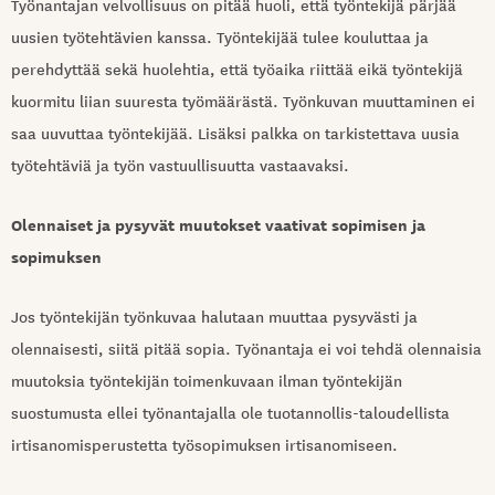
Työnantajan velvollisuus on pitää huoli, että työntekijä pärjää
uusien työtehtävien kanssa. Työntekijää tulee kouluttaa ja
perehdyttää sekä huolehtia, että työaika riittää eikä työntekijä
kuormitu liian suuresta työmäärästä. Työnkuvan muuttaminen ei
saa uuvuttaa työntekijää.
Lisäksi palkka on tarkistettava uusia
työtehtäviä ja työn vastuullisuutta vastaavaksi.
Olennaiset ja pysyvät muutokset vaativat sopimisen ja
sopimuksen
Jos työntekijän työnkuvaa halutaan muuttaa pysyvästi ja
olennaisesti, siitä pitää sopia.
Työnantaja ei voi tehdä olennaisia
muutoksia työntekijän toimenkuvaan ilman työntekijän
suostumusta ellei työnantajalla ole tuotannollis-taloudellista
irtisanomisperustetta työsopimuksen irtisanomiseen.