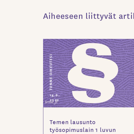
Aiheeseen liittyvät arti
TUNNE OIKEUTESI
14.6.
2022
Temen lausunto
työsopimuslain 1 luvun