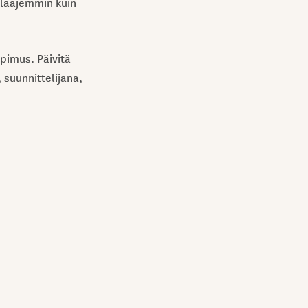
 laajemmin kuin
opimus. Päivitä
 suunnittelijana,