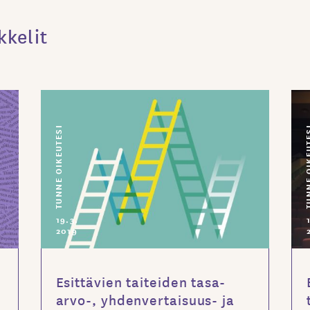
kkelit
TUNNE OIKEUTESI
TUNNE OIK
19.3.
2019
Esittävien taiteiden tasa-
arvo-, yhdenvertaisuus- ja