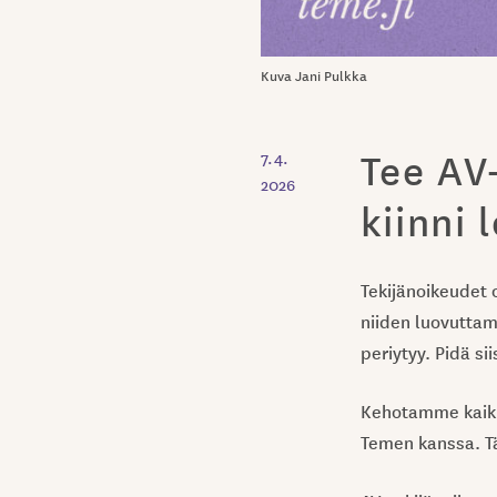
Kuva Jani Pulkka
Tee AV
7.4.
2026
kiinni 
Tekijänoikeudet 
niiden luovuttam
periytyy. Pidä si
Kehotamme kaikki
Temen kanssa. T