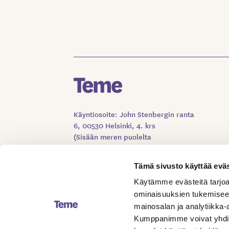
Käyntiosoite: John Stenbergin ranta
6, 00530 Helsinki, 4. krs
(Sisään meren puolelta
Kuljetusliittojen ovesta)
Tämä sivusto käyttää eväs
VALMISTAUDU YHTEYDENOTTOON
Käytämme evästeitä tarjoa
OMATEME
ominaisuuksien tukemisee
LASKUTUSTIEDOT
YHTEYSTIEDOT
mainosalan ja analytiikka-
Kumppanimme voivat yhdistää 