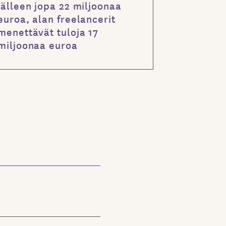
jälleen jopa 22 miljoonaa
euroa, alan freelancerit
menettävät tuloja 17
miljoonaa euroa