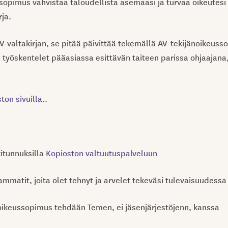
sopimus vahvistaa taloudellista asemaasi ja turvaa oikeutesi
ja.
V-valtakirjan, se pitää päivittää tekemällä AV-tekijänoikeuss
a työskentelet pääasiassa esittävän taiteen parissa ohjaajana,
ton sivuilla..
kitunnuksilla
Kopioston valtuutuspalveluun
 ammatit, joita olet tehnyt ja arvelet tekeväsi tulevaisuudessa
äoikeussopimus tehdään Temen, ei jäsenjärjestöjenn, kanssa