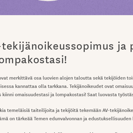
-tekijänoikeussopimus ja 
lompakostasi!
ovat merkittävä osa luovien alojen taloutta sekä tekijöiden to
isessa kannattaa olla tarkkana. Tekijänoikeudet ovat omaisuu
is kiinni omaisuudestasi ja lompakostasi! Saat luovasta työstä
a temeläisiä taiteilijoita ja tekijöitä tekemään AV-tekijäno
ämä on tärkeää Temen edunvalvonnan ja edustuksellisuuden 