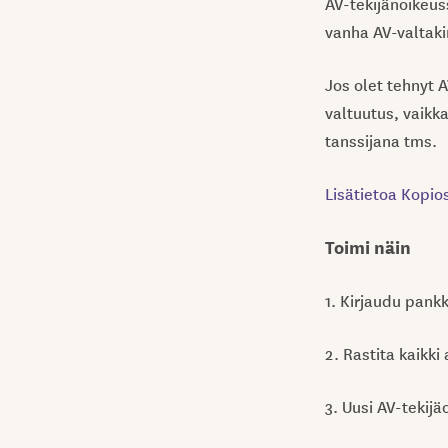
AV-tekijänoikeus
vanha AV-valtakir
Jos olet tehnyt A
valtuutus, vaikk
tanssijana tms.
Lisätietoa Kopios
Toimi näin
1. Kirjaudu pank
2. Rastita kaikki
3. Uusi AV-tekij