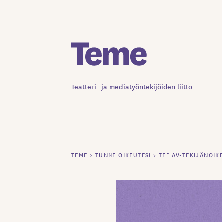
Siirry
sisältöön
Teatteri- ja mediatyöntekijöiden liitto
TEME
>
TUNNE OIKEUTESI
>
TEE AV-TEKIJÄNOIK