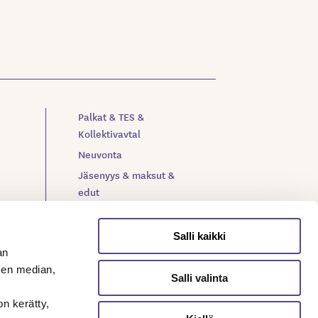
Palkat & TES &
Kollektivavtal
Neuvonta
Jäsenyys & maksut &
edut
Verkkolehti Meteli
Toiminta & organisaatio
Salli kaikki
an
Yhteystiedot
sen median,
Ajankohtaista
Salli valinta
on kerätty,