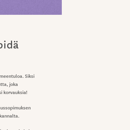
pidä
imeentuloa. Siksi
tta, joka
si korvauksia!
ikeussopimuksen
kannalta.