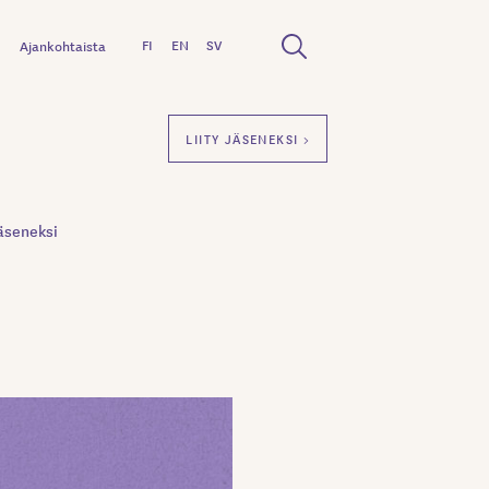
FI
EN
SV
Ajankohtaista
LIITY JÄSENEKSI >
äseneksi