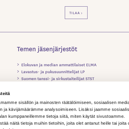
Temen jäsenjärjestöt
Elokuvan ja median ammattilaiset ELMA
Lavastus- ja pukusuunnittelijat LP
Suomen tanssi- ja sirkustaiteilijat STST
Suomen teatteriohjaajat ja dramaturgit STOD
Suomen valo-, ääni- ja videosuunnittelijat SVÄV
teitä
Teatterialan Ammattilaiset TAM
mamme sisällön ja mainosten räätälöimiseen, sosiaalisen medi
Elokuvakoneenhoitajien yhdistys EKH
n ja kävijämäärämme analysoimiseen. Lisäksi jaamme sosiaali
alan kumppaneillemme tietoja siitä, miten käytät sivustoamme.
näitä tietoja muihin tietoihin, joita olet antanut heille tai joita 