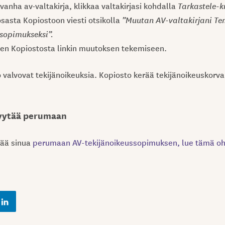
 vanha av-valtakirja, klikkaa valtakirjasi kohdalla
Tarkastele-k
osasta Kopiostoon viesti otsikolla
”Muutan AV-valtakirjani Te
sopimukseksi”.
een Kopiostosta linkin muutoksen tekemiseen.
valvovat tekijänoikeuksia. Kopiosto kerää tekijänoikeuskorvauk
pyytää perumaan
tää sinua
perumaan AV-tekijänoikeussopimuksen, lue tämä o