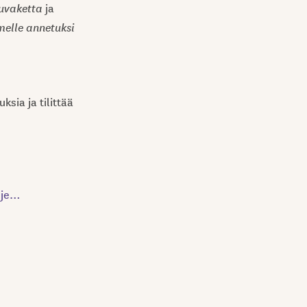
uvaketta
ja
melle annetuksi
sia ja tilittää
hje…