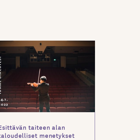
EUTESI
14.1.
2022
Esittävän taiteen alan
taloudelliset menetykset