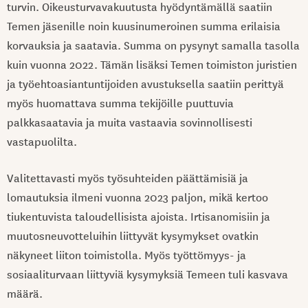
turvin. Oikeusturvavakuutusta hyödyntämällä saatiin
Temen jäsenille noin kuusinumeroinen summa erilaisia
korvauksia ja saatavia. Summa on pysynyt samalla tasolla
kuin vuonna 2022. Tämän lisäksi Temen toimiston juristien
ja työehtoasiantuntijoiden avustuksella saatiin perittyä
myös huomattava summa tekijöille puuttuvia
palkkasaatavia ja muita vastaavia sovinnollisesti
vastapuolilta.
Valitettavasti myös työsuhteiden päättämisiä ja
lomautuksia ilmeni vuonna 2023 paljon, mikä kertoo
tiukentuvista taloudellisista ajoista. Irtisanomisiin ja
muutosneuvotteluihin liittyvät kysymykset ovatkin
näkyneet liiton toimistolla. Myös työttömyys- ja
sosiaaliturvaan liittyviä kysymyksiä Temeen tuli kasvava
määrä.