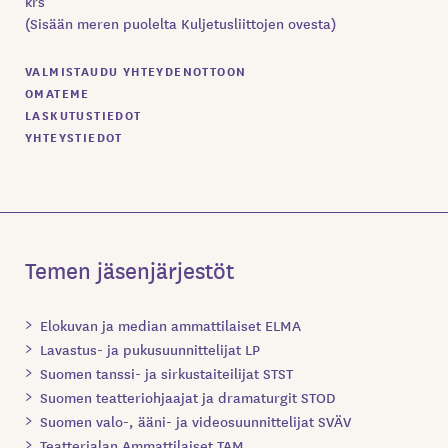
krs
(Sisään meren puolelta Kuljetusliittojen ovesta)
VALMISTAUDU YHTEYDENOTTOON
OMATEME
LASKUTUSTIEDOT
YHTEYSTIEDOT
Temen jäsenjärjestöt
Elokuvan ja median ammattilaiset ELMA
Lavastus- ja pukusuunnittelijat LP
Suomen tanssi- ja sirkustaiteilijat STST
Suomen teatteriohjaajat ja dramaturgit STOD
Suomen valo-, ääni- ja videosuunnittelijat SVÄV
Teatterialan Ammattilaiset TAM