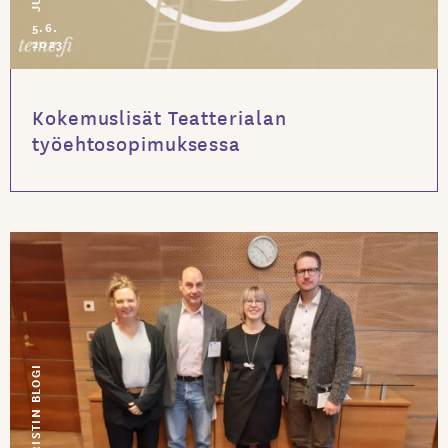
5.6.
2023
Kokemuslisät Teatterialan
työehtosopimuksessa
JURISTIN BLOGI