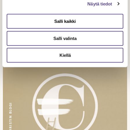
Näytä tiedot
21.12.
2022
Salli kaikki
Vaihtelevalla työajalla työskentelevien
oikeuksia parannettu
Salli valinta
Kiellä
JURISTIN BLOGI