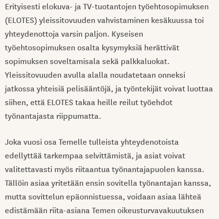
Erityisesti elokuva- ja TV-tuotantojen työehtosopimuksen
(ELOTES) yleissitovuuden vahvistaminen kesäkuussa toi
yhteydenottoja varsin paljon. Kyseisen
työehtosopimuksen osalta kysymyksiä herättivät
sopimuksen soveltamisala sekä palkkaluokat.
Yleissitovuuden avulla alalla noudatetaan onneksi
jatkossa yhteisiä pelisääntöjä, ja työntekijät voivat luottaa
siihen, että ELOTES takaa heille reilut työehdot
työnantajasta riippumatta.
Joka vuosi osa Temelle tulleista yhteydenotoista
edellyttää tarkempaa selvittämistä, ja asiat voivat
valitettavasti myös riitaantua työnantajapuolen kanssa.
Tällöin asiaa yritetään ensin sovitella työnantajan kanssa,
mutta sovittelun epäonnistuessa, voidaan asiaa lähteä
edistämään riita-asiana Temen oikeusturvavakuutuksen