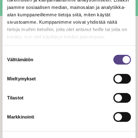
Kirjoittaja on Temen juristi.
jaamme sosiaalisen median, mainosalan ja analytiikka-
alan kumppaneillemme tietoja siitä, miten käytät
sivustoamme. Kumppanimme voivat yhdistää näitä
tietoja muihin tietoihin, joita olet antanut heille tai joita on
kerätty, kun olet käyttänyt heidän palvelujaan.
Aiheeseen liittyvät artikkelit
Suostumuksen
Välttämätön
valinta
Mieltymykset
Tilastot
JURISTIN BLOGI
Markkinointi