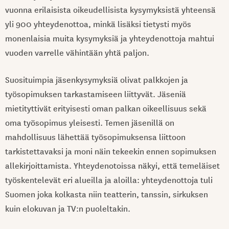
vuonna erilaisista oikeudellisista kysymyksistä yhteensä
yli 900 yhteydenottoa, minkä lisäksi tietysti myös
monenlaisia muita kysymyksiä ja yhteydenottoja mahtui
vuoden varrelle vähintään yhtä paljon.
Suosituimpia jäsenkysymyksiä olivat palkkojen ja
työsopimuksen tarkastamiseen liittyvät. Jäseniä
mietityttivät erityisesti oman palkan oikeellisuus sekä
oma työsopimus yleisesti. Temen jäsenillä on
mahdollisuus lähettää työsopimuksensa liittoon
tarkistettavaksi ja moni näin tekeekin ennen sopimuksen
allekirjoittamista. Yhteydenotoissa näkyi, että temeläiset
työskentelevät eri alueilla ja aloilla: yhteydenottoja tuli
Suomen joka kolkasta niin teatterin, tanssin, sirkuksen
kuin elokuvan ja TV:n puoleltakin.