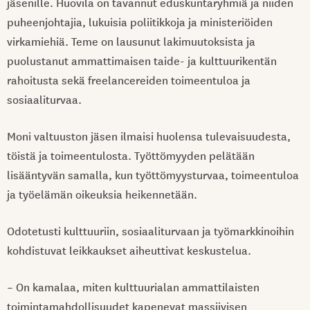
jäsenille. Huovila on tavannut eduskuntaryhmiä ja niiden
puheenjohtajia, lukuisia poliitikkoja ja ministeriöiden
virkamiehiä. Teme on lausunut lakimuutoksista ja
puolustanut ammattimaisen taide- ja kulttuurikentän
rahoitusta sekä freelancereiden toimeentuloa ja
sosiaaliturvaa.
Moni valtuuston jäsen ilmaisi huolensa tulevaisuudesta,
töistä ja toimeentulosta. Työttömyyden pelätään
lisääntyvän samalla, kun työttömyysturvaa, toimeentuloa
ja työelämän oikeuksia heikennetään.
Odotetusti kulttuuriin, sosiaaliturvaan ja työmarkkinoihin
kohdistuvat leikkaukset aiheuttivat keskustelua.
– On kamalaa, miten kulttuurialan ammattilaisten
toimintamahdollisuudet kapenevat massiivisen