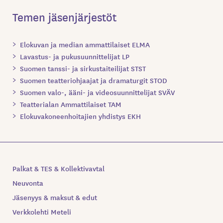
Temen jäsenjärjestöt
Elokuvan ja median ammattilaiset ELMA
Lavastus- ja pukusuunnittelijat LP
Suomen tanssi- ja sirkustaiteilijat STST
Suomen teatteriohjaajat ja dramaturgit STOD
Suomen valo-, ääni- ja videosuunnittelijat SVÄV
Teatterialan Ammattilaiset TAM
Elokuvakoneenhoitajien yhdistys EKH
Palkat & TES & Kollektivavtal
Neuvonta
Jäsenyys & maksut & edut
Verkkolehti Meteli