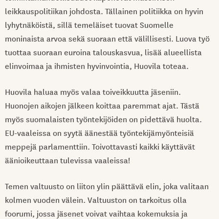
leikkauspolitiikan johdosta. Tällainen politiikka on hyvin
lyhytnäköistä, sillä temeläiset tuovat Suomelle
moninaista arvoa sekä suoraan että välillisesti. Luova työ
tuottaa suoraan euroina talouskasvua, lisää alueellista
elinvoimaa ja ihmisten hyvinvointia, Huovila toteaa.
Huovila haluaa myös valaa toiveikkuutta jäseniin.
Huonojen aikojen jälkeen koittaa paremmat ajat. Tästä
myös suomalaisten työntekijöiden on pidettävä huolta.
EU-vaaleissa on syytä äänestää työntekijämyönteisiä
meppejä parlamenttiin. Toivottavasti kaikki käyttävät
äänioikeuttaan tulevissa vaaleissa!
Temen valtuusto on liiton ylin päättävä elin, joka valitaan
kolmen vuoden välein. Valtuuston on tarkoitus olla
foorumi, jossa jäsenet voivat vaihtaa kokemuksia ja