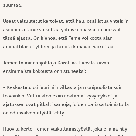
suuntaa.
Useat valtuutetut kertoivat, että halu osallistua yhteisiin
asioihin ja tarve vaikuttaa yhteiskunnassa on noussut
tässä ajassa. On hienoa, että Teme voi koota alan
ammattilaiset yhteen ja tarjota kanavan vaikuttaa.
Temen toiminnanjohtaja Karoliina Huovila kuvaa
ensimmäistä kokousta onnistuneeksi:
– Keskustelu oli juuri niin vilkasta ja monipuolista kuin
toivoinkin. Valtuuston esiin nostamat kysymykset ja
ajatuksen ovat pitkälti samoja, joiden parissa toimistolla
on edunvalvontatyötä tehty.
Huovila kertoi Temen vaikuttamistyöstä, joka ei aina näy