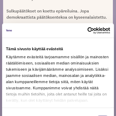
Sulkupäätökset on koettu epäreiluina. Jopa
demokraattista päätöksentekoa on kyseenalaistettu.
Tällä hetkellä Aluehallintovirastot päättävät
kulttuuritapahtumista ja taidelaitoksista. Eduskunta
ja hallitus päättävät ravintoloista. Ravintoloihin ja
teattereihin sovelletaan mm. eri tartuntatautilain
Tämä sivusto käyttää evästeitä
pykäliä, mutta lainsäätäjän pitäisi nähdä tässä isompi
Käytämme evästeitä tarjoamamme sisällön ja mainosten
ongelma sekä tartuntatautilain uudistustarve.
räätälöimiseen, sosiaalisen median ominaisuuksien
tukemiseen ja kävijämäärämme analysoimiseen. Lisäksi
Eriarvoisuuden kokemusta voisi helpottaa se, että
jaamme sosiaalisen median, mainosalan ja analytiikka-
sama instanssi päättäisi yhdenveroisesti kaikista
alan kumppaneillemme tietoja siitä, miten käytät
rajoituksista jatkossa, sillä korona tai muut
sivustoamme. Kumppanimme voivat yhdistää näitä
tartuntataudit eivät lopu maailmasta helmikuussa
tietoja muihin tietoihin, joita olet antanut heille tai joita on
2022.
kerätty, kun olet käyttänyt heidän palvelujaan.
Mitta on täysi -työryhmä vaatii, että tartuntalain
Suostumuksen