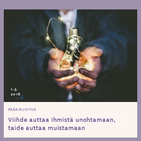
1.5.
2018
PÄÄKIRJOITUS
Viihde auttaa ihmistä unohtamaan,
taide auttaa muistamaan