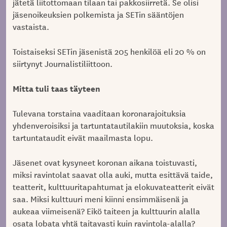
jätetä liitottomaan tilaan tai pakkosiirretä. Se olisi
jäsenoikeuksien polkemista ja SETin sääntöjen
vastaista.
Toistaiseksi SETin jäsenistä 205 henkilöä eli 20 % on
siirtynyt Journalistiliittoon.
Mitta tuli taas täyteen
Tulevana torstaina vaaditaan koronarajoituksia
yhdenveroisiksi ja tartuntatautilakiin muutoksia, koska
tartuntataudit eivät maailmasta lopu.
Jäsenet ovat kysyneet koronan aikana toistuvasti,
miksi ravintolat saavat olla auki, mutta esittävä taide,
teatterit, kulttuuritapahtumat ja elokuvateatterit eivät
saa. Miksi kulttuuri meni kiinni ensimmäisenä ja
aukeaa viimeisenä? Eikö taiteen ja kulttuurin alalla
osata lobata yhtä taitavasti kuin ravintola-alalla?