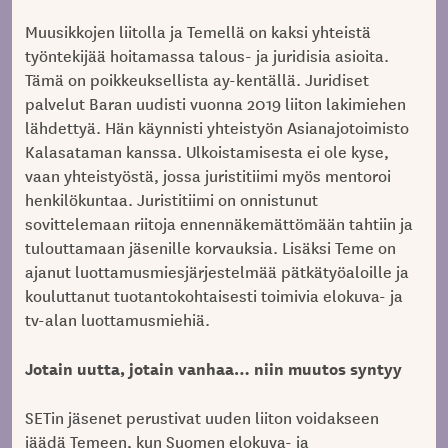
Muusikkojen liitolla ja Temellä on kaksi yhteistä
työntekijää hoitamassa talous- ja juridisia asioita.
Tämä on poikkeuksellista ay-kentällä. Juridiset
palvelut Baran uudisti vuonna 2019 liiton lakimiehen
lähdettyä. Hän käynnisti yhteistyön Asianajotoimisto
Kalasataman kanssa. Ulkoistamisesta ei ole kyse,
vaan yhteistyöstä, jossa juristitiimi myös mentoroi
henkilökuntaa. Juristitiimi on onnistunut
sovittelemaan riitoja ennennäkemättömään tahtiin ja
tulouttamaan jäsenille korvauksia. Lisäksi Teme on
ajanut luottamusmiesjärjestelmää pätkätyöaloille ja
kouluttanut tuotantokohtaisesti toimivia elokuva- ja
tv-alan luottamusmiehiä.
Jotain uutta, jotain vanhaa… niin muutos syntyy
SETin jäsenet perustivat uuden liiton voidakseen
jäädä Temeen, kun Suomen elokuva- ja