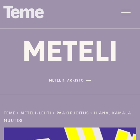
Menu
Siirry
sisältöön
METELIN ARKISTO
TEME
>
METELI-LEHTI
>
PÄÄKIRJOITUS
>
IHANA, KAMALA
MUUTOS