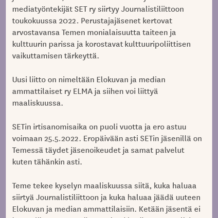
mediatyöntekijät SET ry siirtyy Journalistiliittoon
toukokuussa 2022. Perustajajäsenet kertovat
arvostavansa Temen monialaisuutta taiteen ja
kulttuurin parissa ja korostavat kulttuuripoliittisen
vaikuttamisen tärkeyttä.
Uusi liitto on nimeltään Elokuvan ja median
ammattilaiset ry ELMA ja siihen voi liittyä
maaliskuussa.
SETin irtisanomisaika on puoli vuotta ja ero astuu
voimaan 25.5.2022. Eropäivään asti SETin jäsenillä on
Temessä täydet jäsenoikeudet ja samat palvelut
kuten tähänkin asti.
Teme tekee kyselyn maaliskuussa siitä, kuka haluaa
siirtyä Journalistiliittoon ja kuka haluaa jäädä uuteen
Elokuvan ja median ammattilaisiin. Ketään jäsentä ei