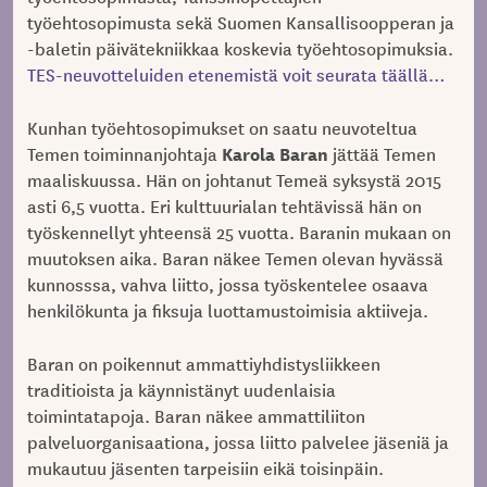
työehtosopimusta sekä Suomen Kansallisoopperan ja
-baletin päivätekniikkaa koskevia työehtosopimuksia.
TES-neuvotteluiden etenemistä voit seurata täällä…
Kunhan työehtosopimukset on saatu neuvoteltua
Karola Baran
Temen toiminnanjohtaja
jättää Temen
maaliskuussa. Hän on johtanut Temeä syksystä 2015
asti 6,5 vuotta. Eri kulttuurialan tehtävissä hän on
työskennellyt yhteensä 25 vuotta. Baranin mukaan on
muutoksen aika. Baran näkee Temen olevan hyvässä
kunnosssa, vahva liitto, jossa työskentelee osaava
henkilökunta ja fiksuja luottamustoimisia aktiiveja.
Baran on poikennut ammattiyhdistysliikkeen
traditioista ja käynnistänyt uudenlaisia
toimintatapoja. Baran näkee ammattiliiton
palveluorganisaationa, jossa liitto palvelee jäseniä ja
mukautuu jäsenten tarpeisiin eikä toisinpäin.