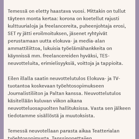
Temessä on eletty haastava vuosi. Mittakin on tullut
täyteen monta kertaa: korona on koetellut rajusti
kulttuurialoja ja freelancereita, puheenjohtaja erosi,
SET ry jätti eroilmoituksen, jäsenet ryhtyivät
perustamaan uutta elokuva- ja media-alan
ammattiliittoa, lukuisia työelämähankkeita on
käynnissä mm. freelancereiden hyväksi, TES-
neuvotteluita, erimielisyyksiä, voittoja ja tappioita.
Eilen illalla saatin neuvottelutulos Elokuva- ja TV-
tuotantoa koskevaan työehtosopimukseen
Journalistiliiton ja Paltan kanssa. Neuvottelutulos
käsitellään kuluvan viikon aikana
neuvotteluosapuolten hallituksissa. Vasta sen jälkeen
tiedotamme sisällöstä ja muutoksista.
Temessä neuvotellaan parasta aikaa Teatterialan
työehtosopimusta, Tanssinopettajien