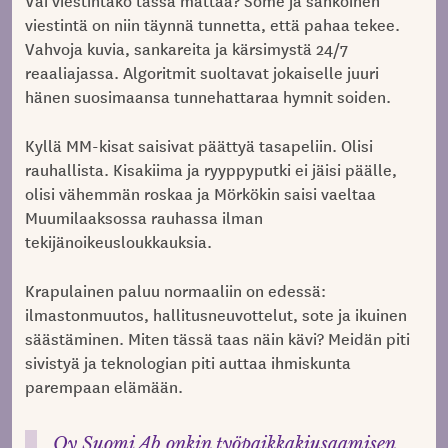
Vai viestintäkö tässä mättää? Some ja sähköinen
viestintä on niin täynnä tunnetta, että pahaa tekee.
Vahvoja kuvia, sankareita ja kärsimystä 24/7
reaaliajassa. Algoritmit suoltavat jokaiselle juuri
hänen suosimaansa tunnehattaraa hymnit soiden.
Kyllä MM-kisat saisivat päättyä tasapeliin. Olisi
rauhallista. Kisakiima ja ryyppyputki ei jäisi päälle,
olisi vähemmän roskaa ja Mörkökin saisi vaeltaa
Muumilaaksossa rauhassa ilman
tekijänoikeusloukkauksia.
Krapulainen paluu normaaliin on edessä:
ilmastonmuutos, hallitusneuvottelut, sote ja ikuinen
säästäminen. Miten tässä taas näin kävi? Meidän piti
sivistyä ja teknologian piti auttaa ihmiskunta
parempaan elämään.
Oy Suomi Ab onkin työpaikkakiusaamisen