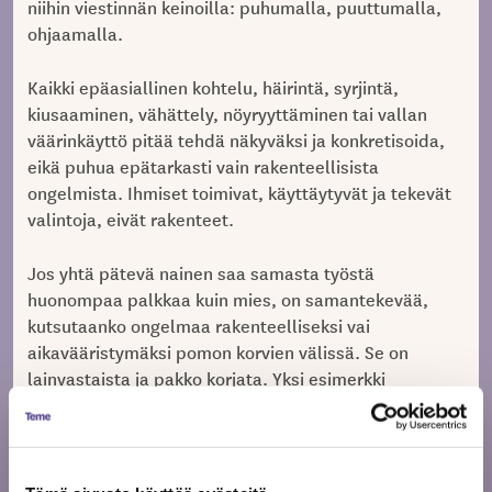
niihin viestinnän keinoilla: puhumalla, puuttumalla,
ohjaamalla.
Kaikki epäasiallinen kohtelu, häirintä, syrjintä,
kiusaaminen, vähättely, nöyryyttäminen tai vallan
väärinkäyttö pitää tehdä näkyväksi ja konkretisoida,
eikä puhua epätarkasti vain rakenteellisista
ongelmista. Ihmiset toimivat, käyttäytyvät ja tekevät
valintoja, eivät rakenteet.
Jos yhtä pätevä nainen saa samasta työstä
huonompaa palkkaa kuin mies, on samantekevää,
kutsutaanko ongelmaa rakenteelliseksi vai
aikavääristymäksi pomon korvien välissä. Se on
lainvastaista ja pakko korjata. Yksi esimerkki
rakenteellisesta ongelmasta olisi se, että naiset eivät
voisi pelata jääkiekkoa koska otteluita ei järjestettäisi
naisille. Mutta näinhän ei tietenkään ole enää.