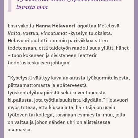
luvattu maa
Hanna Helavuori
Ensi viikolla
kirjoittaa Metelissä
Valta, vastuu, vinoutumat
-kyselyn tuloksista.
Helavuori pudotti pommin pari viikkoa sitten
todetessaan, että taidetyön raadollisuus yllätti hänet
– tuon kokeneen ja sivistyneen Teatterin
tiedotuskeskuksen johtajan!
”Kyselystä välittyy kuva ankarasta työkuormituksesta,
piittaamattomasta ja epäterveestä
työskentelyilmapiiristä sekä koventuneesta
kilpailusta, jota työtilaisuuksista käydään.” Helavuori
myös toteaa, että kiusaaja tai häiritsijä on usein
työtoveri tai kollega, toisinaan esimies tai muu, jolla
on valtaa ja johon nähden uhri on alisteisessa
asemassa.