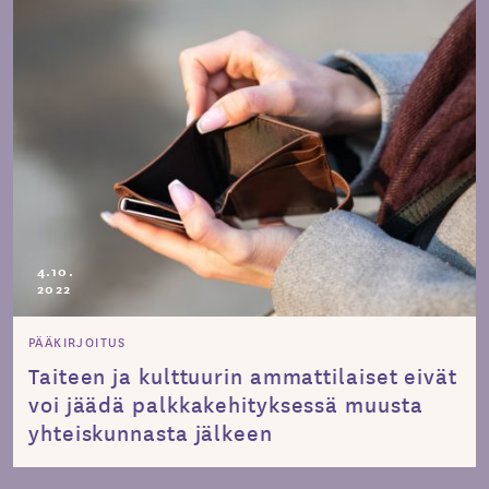
4.10.
2022
PÄÄKIRJOITUS
Taiteen ja kulttuurin ammattilaiset eivät
voi jäädä palkkakehityksessä muusta
yhteiskunnasta jälkeen