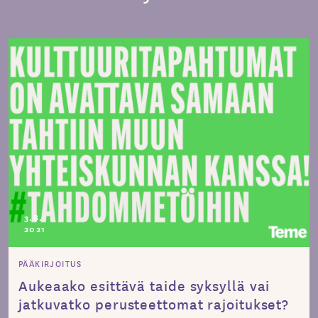
3.8.
2021
PÄÄKIRJOITUS
Aukeaako esittävä taide syksyllä vai
jatkuvatko perusteettomat rajoitukset?