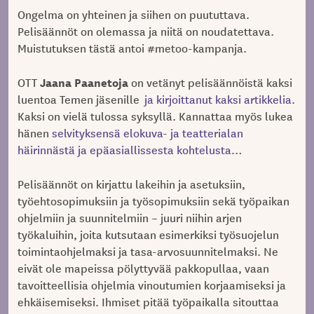
Ongelma on yhteinen ja siihen on puututtava.
Pelisäännöt on olemassa ja niitä on noudatettava.
Muistutuksen tästä antoi #metoo-kampanja.
Jaana Paanetoja
OTT
on vetänyt pelisäännöistä kaksi
luentoa Temen jäsenille
ja kirjoittanut kaksi artikkelia.
Kaksi on vielä tulossa syksyllä. Kannattaa myös lukea
hänen
selvityksensä elokuva- ja teatterialan
häirinnästä ja epäasiallissesta kohtelusta…
Pelisäännöt on kirjattu lakeihin ja asetuksiin,
työehtosopimuksiin ja työsopimuksiin sekä työpaikan
ohjelmiin ja suunnitelmiin – juuri niihin arjen
työkaluihin, joita kutsutaan esimerkiksi työsuojelun
toimintaohjelmaksi ja tasa-arvosuunnitelmaksi. Ne
eivät ole mapeissa pölyttyvää pakkopullaa, vaan
tavoitteellisia ohjelmia vinoutumien korjaamiseksi ja
ehkäisemiseksi. Ihmiset pitää työpaikalla sitouttaa