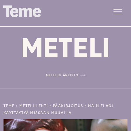
Menu
Siirry
sisältöön
METELIN ARKISTO
TEME
>
METELI-LEHTI
>
PÄÄKIRJOITUS
>
NÄIN EI VOI
KÄYTTÄYTYÄ MISSÄÄN MUUALLA