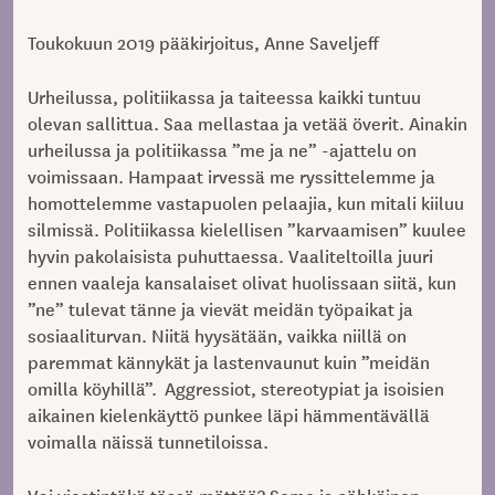
Toukokuun 2019 pääkirjoitus, Anne Saveljeff
Urheilussa, politiikassa ja taiteessa kaikki tuntuu
olevan sallittua. Saa mellastaa ja vetää överit. Ainakin
urheilussa ja politiikassa ”me ja ne” -ajattelu on
voimissaan. Hampaat irvessä me ryssittelemme ja
homottelemme vastapuolen pelaajia, kun mitali kiiluu
silmissä. Politiikassa kielellisen ”karvaamisen” kuulee
hyvin pakolaisista puhuttaessa. Vaaliteltoilla juuri
ennen vaaleja kansalaiset olivat huolissaan siitä, kun
”ne” tulevat tänne ja vievät meidän työpaikat ja
sosiaaliturvan. Niitä hyysätään, vaikka niillä on
paremmat kännykät ja lastenvaunut kuin ”meidän
omilla köyhillä”. Aggressiot, stereotypiat ja isoisien
aikainen kielenkäyttö punkee läpi hämmentävällä
voimalla näissä tunnetiloissa.