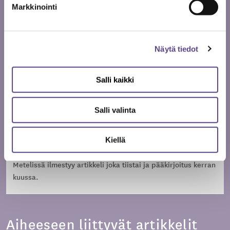
Markkinointi
Näytä tiedot
Salli kaikki
Anne Saveljeff
Salli valinta
Kiellä
Kirjoittaja on Metelin päätoimittaja ja Temen tiedottaja.
Metelissä ilmestyy artikkeli joka tiistai ja pääkirjoitus kerran
kuussa.
Aiheeseen liittyvät artikkelit