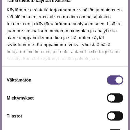
Tämä sivusto käyttää evästeitä
Ongelmat ovat totta ja vaativat nollatoleranssin.
Käytämme evästeitä tarjoamamme sisällön ja mainosten
räätälöimiseen, sosiaalisen median ominaisuuksien
Tiedämme nyt, kuinka paljon ja ketkä alalla
tukemiseen ja kävijämäärämme analysoimiseen. Lisäksi
työskentelevät joutuvat kohtaamaan henkistä
jaamme sosiaalisen median, mainosalan ja analytiikka-
väkivaltaa, syrjintää ja seksuaalista
alan kumppaneillemme tietoja siitä, miten käytät
sivustoamme. Kumppanimme voivat yhdistää näitä
häirintää. Tiedämme, ketkä epäasiallista
tietoja muihin tietoihin, joita olet antanut heille tai joita on
käyttäytymistä harjoittavat, millaista
kerätty, kun olet käyttänyt heidän palvelujaan.
epäasiallinen käytös on luonteeltaan ja mistä
syistä ihmisiä syrjitään. Tiedämme myös,
Suostumuksen
millä tavalla epäkohtiin reagoidaan tai
Välttämätön
valinta
ollaan reagoimatta. Kokonaiskuva ei
imartele.
Mieltymykset
Teatterin tiedotuskeskuksen Tinfon
raportti…
Tilastot
Jaa artikkeli