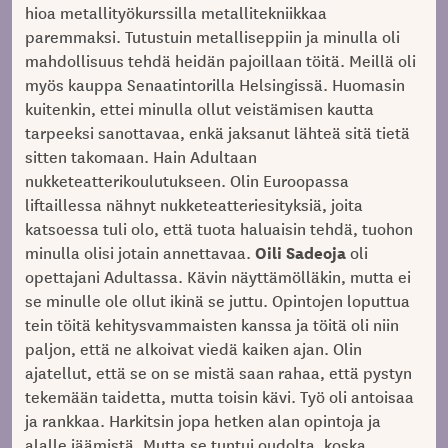
hioa metallityökurssilla metallitekniikkaa
paremmaksi. Tutustuin metalliseppiin ja minulla oli
mahdollisuus tehdä heidän pajoillaan töitä. Meillä oli
myös kauppa Senaatintorilla Helsingissä. Huomasin
kuitenkin, ettei minulla ollut veistämisen kautta
tarpeeksi sanottavaa, enkä jaksanut lähteä sitä tietä
sitten takomaan. Hain Adultaan
nukketeatterikoulutukseen. Olin Euroopassa
liftaillessa nähnyt nukketeatteriesityksiä, joita
katsoessa tuli olo, että tuota haluaisin tehdä, tuohon
Oili Sadeoja
minulla olisi jotain annettavaa.
oli
opettajani Adultassa. Kävin näyttämölläkin, mutta ei
se minulle ole ollut ikinä se juttu. Opintojen loputtua
tein töitä kehitysvammaisten kanssa ja töitä oli niin
paljon, että ne alkoivat viedä kaiken ajan. Olin
ajatellut, että se on se mistä saan rahaa, että pystyn
tekemään taidetta, mutta toisin kävi. Työ oli antoisaa
ja rankkaa. Harkitsin jopa hetken alan opintoja ja
alalle jäämistä. Mutta se tuntui oudolta, koska