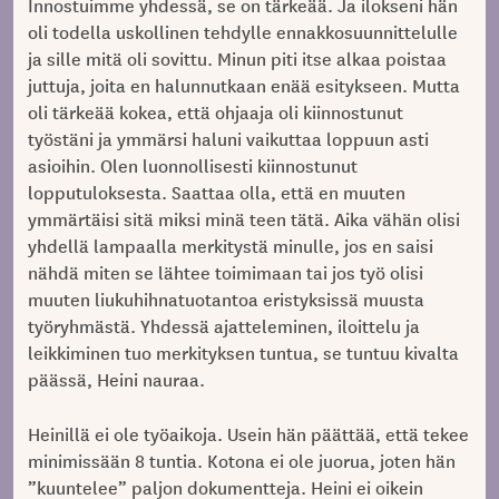
Innostuimme yhdessä, se on tärkeää. Ja ilokseni hän
oli todella uskollinen tehdylle ennakkosuunnittelulle
ja sille mitä oli sovittu. Minun piti itse alkaa poistaa
juttuja, joita en halunnutkaan enää esitykseen. Mutta
oli tärkeää kokea, että ohjaaja oli kiinnostunut
työstäni ja ymmärsi haluni vaikuttaa loppuun asti
asioihin. Olen luonnollisesti kiinnostunut
lopputuloksesta. Saattaa olla, että en muuten
ymmärtäisi sitä miksi minä teen tätä. Aika vähän olisi
yhdellä lampaalla merkitystä minulle, jos en saisi
nähdä miten se lähtee toimimaan tai jos työ olisi
muuten liukuhihnatuotantoa eristyksissä muusta
työryhmästä. Yhdessä ajatteleminen, iloittelu ja
leikkiminen tuo merkityksen tuntua, se tuntuu kivalta
päässä, Heini nauraa.
Heinillä ei ole työaikoja. Usein hän päättää, että tekee
minimissään 8 tuntia. Kotona ei ole juorua, joten hän
”kuuntelee” paljon dokumentteja. Heini ei oikein