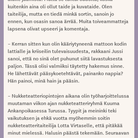
kuitenkin aina oli ollut taide ja kuvataide. Olen
taiteilija, mutta en tiedä minkä sortin, sanoin jo
ennen, kun osasin sanoa ärrää. Muita toiveammatteja
lapsena olivat upseeri ja komentaja.
– Kerran sitten kun olin kääriytyneenä mattoon kodin
lattialle ja kriiseilin tulevaisuudesta, rakkaani Jussi
sanoi, että no sinä olet puhunut siitä lavastuksesta
paljon. Tässä olisi valmiiksi täytetty hakemus sinne.
He lähettävät pääsykoetehtävät, painanko nappia?
Hän painoi, minä hain ja pääsin.
– Nukketeatteriopintojen aikana olin työharjoittelussa
muutaman viikon ajan nukketeatteriryhmä Kuuma
Ankanpoikasessa Turussa. Tyypit ja meininki teki
vaikutuksen ja ehkä vuotta myöhemmin soitin
nukketeatteritaiteilija Lotta Virtaselle, että pitäkää
minut mielessä. Halusin päästä tekemään. Seuraavan