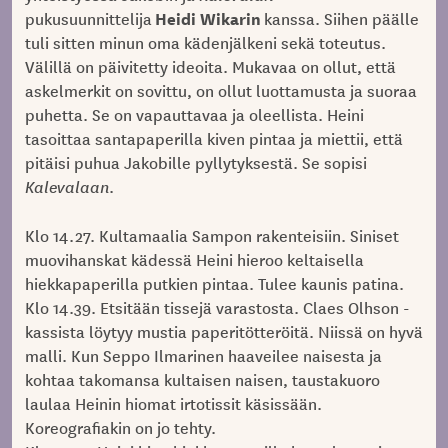
Heidi Wikarin
pukusuunnittelija
kanssa. Siihen päälle
tuli sitten minun oma kädenjälkeni sekä toteutus.
Välillä on päivitetty ideoita. Mukavaa on ollut, että
askelmerkit on sovittu, on ollut luottamusta ja suoraa
puhetta. Se on vapauttavaa ja oleellista. Heini
tasoittaa santapaperilla kiven pintaa ja miettii, että
pitäisi puhua Jakobille pyllytyksestä. Se sopisi
Kalevalaan
.
Klo 14.27. Kultamaalia Sampon rakenteisiin. Siniset
muovihanskat kädessä Heini hieroo keltaisella
hiekkapaperilla putkien pintaa. Tulee kaunis patina.
Klo 14.39. Etsitään tissejä varastosta. Claes Olhson -
kassista löytyy mustia paperitötteröitä. Niissä on hyvä
malli. Kun Seppo Ilmarinen haaveilee naisesta ja
kohtaa takomansa kultaisen naisen, taustakuoro
laulaa Heinin hiomat irtotissit käsissään.
Koreografiakin on jo tehty.