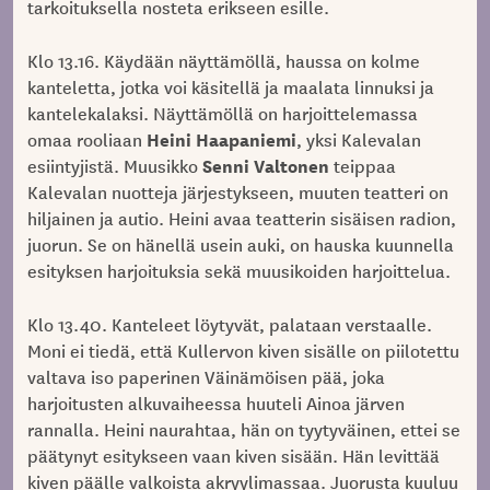
tarkoituksella nosteta erikseen esille.
Klo 13.16. Käydään näyttämöllä, haussa on kolme
kanteletta, jotka voi käsitellä ja maalata linnuksi ja
kantelekalaksi. Näyttämöllä on harjoittelemassa
Heini Haapaniemi
omaa rooliaan
, yksi Kalevalan
Senni Valtonen
esiintyjistä. Muusikko
teippaa
Kalevalan nuotteja järjestykseen, muuten teatteri on
hiljainen ja autio. Heini avaa teatterin sisäisen radion,
juorun. Se on hänellä usein auki, on hauska kuunnella
esityksen harjoituksia sekä muusikoiden harjoittelua.
Klo 13.40. Kanteleet löytyvät, palataan verstaalle.
Moni ei tiedä, että Kullervon kiven sisälle on piilotettu
valtava iso paperinen Väinämöisen pää, joka
harjoitusten alkuvaiheessa huuteli Ainoa järven
rannalla. Heini naurahtaa, hän on tyytyväinen, ettei se
päätynyt esitykseen vaan kiven sisään. Hän levittää
kiven päälle valkoista akryylimassaa. Juorusta kuuluu