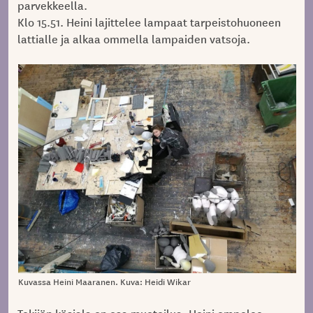
parvekkeella.
Klo 15.51. Heini lajittelee lampaat tarpeistohuoneen
lattialle ja alkaa ommella lampaiden vatsoja.
Kuvassa Heini Maaranen. Kuva: Heidi Wikar