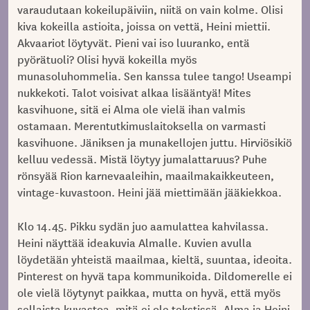
varaudutaan kokeilupäiviin, niitä on vain kolme. Olisi
kiva kokeilla astioita, joissa on vettä, Heini miettii.
Akvaariot löytyvät. Pieni vai iso luuranko, entä
pyörätuoli? Olisi hyvä kokeilla myös
munasoluhommelia. Sen kanssa tulee tango! Useampi
nukkekoti. Talot voisivat alkaa lisääntyä! Mites
kasvihuone, sitä ei Alma ole vielä ihan valmis
ostamaan. Merentutkimuslaitoksella on varmasti
kasvihuone. Jäniksen ja munakellojen juttu. Hirviösikiö
kelluu vedessä. Mistä löytyy jumalattaruus? Puhe
rönsyää Rion karnevaaleihin, maailmakaikkeuteen,
vintage-kuvastoon. Heini jää miettimään jääkiekkoa.
Klo 14.45. Pikku sydän juo aamulattea kahvilassa.
Heini näyttää ideakuvia Almalle. Kuvien avulla
löydetään yhteistä maailmaa, kieltä, suuntaa, ideoita.
Pinterest on hyvä tapa kommunikoida. Dildomerelle ei
ole vielä löytynyt paikkaa, mutta on hyvä, että myös
sellaista kuvastoa, mitä ei ole tekstissä, Alma ja Heini