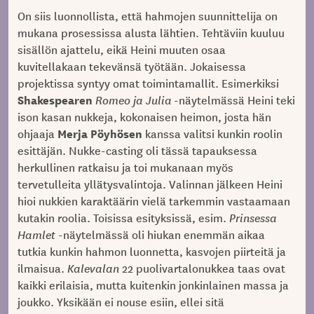
On siis luonnollista, että hahmojen suunnittelija on
mukana prosessissa alusta lähtien. Tehtäviin kuuluu
sisällön ajattelu, eikä Heini muuten osaa
kuvitellakaan tekevänsä työtään. Jokaisessa
projektissa syntyy omat toimintamallit. Esimerkiksi
Shakespearen
Romeo ja Julia
-näytelmässä Heini teki
ison kasan nukkeja, kokonaisen heimon, josta hän
Merja Pöyhösen
ohjaaja
kanssa valitsi kunkin roolin
esittäjän. Nukke-casting oli tässä tapauksessa
herkullinen ratkaisu ja toi mukanaan myös
tervetulleita yllätysvalintoja. Valinnan jälkeen Heini
hioi nukkien karaktäärin vielä tarkemmin vastaamaan
kutakin roolia. Toisissa esityksissä, esim.
Prinsessa
Hamlet
-näytelmässä oli hiukan enemmän aikaa
tutkia kunkin hahmon luonnetta, kasvojen piirteitä ja
ilmaisua.
Kalevalan
22 puolivartalonukkea taas ovat
kaikki erilaisia, mutta kuitenkin jonkinlainen massa ja
joukko. Yksikään ei nouse esiin, ellei sitä