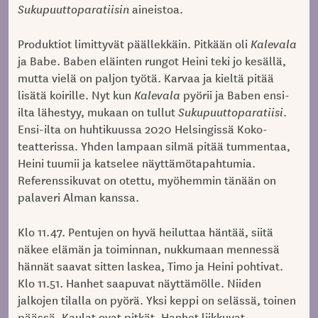
Sukupuuttoparatiisin
aineistoa.
Produktiot limittyvät päällekkäin. Pitkään oli
Kalevala
ja Babe. Baben eläinten rungot Heini teki jo kesällä,
mutta vielä on paljon työtä. Karvaa ja kieltä pitää
lisätä koirille. Nyt kun
Kalevala
pyörii ja Baben ensi-
ilta lähestyy, mukaan on tullut
Sukupuuttoparatiisi
.
Ensi-ilta on huhtikuussa 2020 Helsingissä Koko-
teatterissa. Yhden lampaan silmä pitää tummentaa,
Heini tuumii ja katselee näyttämötapahtumia.
Referenssikuvat on otettu, myöhemmin tänään on
palaveri Alman kanssa.
Klo 11.47. Pentujen on hyvä heiluttaa häntää, siitä
näkee elämän ja toiminnan, nukkumaan mennessä
hännät saavat sitten laskea, Timo ja Heini pohtivat.
Klo 11.51. Hanhet saapuvat näyttämölle. Niiden
jalkojen tilalla on pyörä. Yksi keppi on selässä, toinen
päässä. Kaulat ovat pitkät. Hanhet liikkuvat