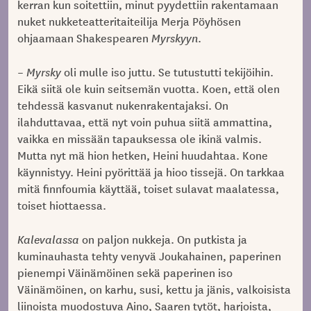
kerran kun soitettiin, minut pyydettiin rakentamaan
nuket nukketeatteritaiteilija Merja Pöyhösen
ohjaamaan Shakespearen
Myrskyyn
.
–
Myrsky
oli mulle iso juttu. Se tutustutti tekijöihin.
Eikä siitä ole kuin seitsemän vuotta. Koen, että olen
tehdessä kasvanut nukenrakentajaksi. On
ilahduttavaa, että nyt voin puhua siitä ammattina,
vaikka en missään tapauksessa ole ikinä valmis.
Mutta nyt mä hion hetken, Heini huudahtaa. Kone
käynnistyy. Heini pyörittää ja hioo tissejä. On tarkkaa
mitä finnfoumia käyttää, toiset sulavat maalatessa,
toiset hiottaessa.
Kalevalassa
on paljon nukkeja. On putkista ja
kuminauhasta tehty venyvä Joukahainen, paperinen
pienempi Väinämöinen sekä paperinen iso
Väinämöinen, on karhu, susi, kettu ja jänis, valkoisista
liinoista muodostuva Aino, Saaren tytöt, harjoista,