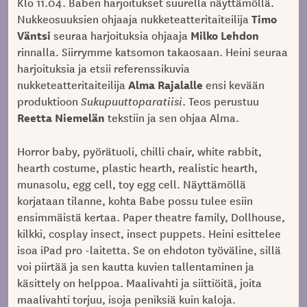
Klo 11.04. Baben harjoitukset suurella näyttämöllä.
Timo
Nukkeosuuksien ohjaaja nukketeatteritaiteilija
Väntsi
Milko Lehdon
seuraa harjoituksia ohjaaja
rinnalla. Siirrymme katsomon takaosaan. Heini seuraa
harjoituksia ja etsii referenssikuvia
Alma Rajalalle
nukketeatteritaiteilija
ensi kevään
produktioon
Sukupuuttoparatiisi
. Teos perustuu
Reetta Niemelän
tekstiin ja sen ohjaa Alma.
Horror baby, pyörätuoli, chilli chair, white rabbit,
hearth costume, plastic hearth, realistic hearth,
munasolu, egg cell, toy egg cell. Näyttämöllä
korjataan tilanne, kohta Babe possu tulee esiin
ensimmäistä kertaa. Paper theatre family, Dollhouse,
kilkki, cosplay insect, insect puppets. Heini esittelee
isoa iPad pro -laitetta. Se on ehdoton työväline, sillä
voi piirtää ja sen kautta kuvien tallentaminen ja
käsittely on helppoa. Maalivahti ja siittiöitä, joita
maalivahti torjuu, isoja peniksiä kuin kaloja.