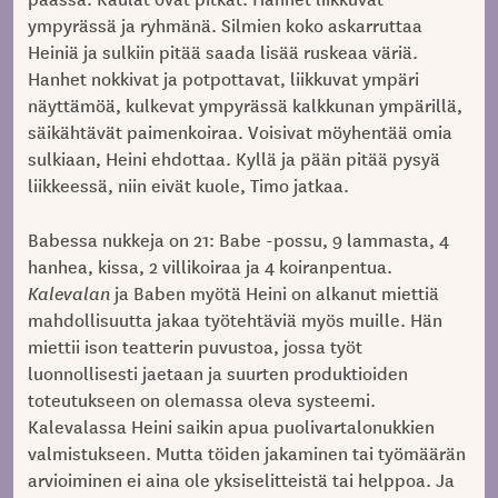
ympyrässä ja ryhmänä. Silmien koko askarruttaa
Heiniä ja sulkiin pitää saada lisää ruskeaa väriä.
Hanhet nokkivat ja potpottavat, liikkuvat ympäri
näyttämöä, kulkevat ympyrässä kalkkunan ympärillä,
säikähtävät paimenkoiraa. Voisivat möyhentää omia
sulkiaan, Heini ehdottaa. Kyllä ja pään pitää pysyä
liikkeessä, niin eivät kuole, Timo jatkaa.
Babessa nukkeja on 21: Babe -possu, 9 lammasta, 4
hanhea, kissa, 2 villikoiraa ja 4 koiranpentua.
Kalevalan
ja Baben myötä Heini on alkanut miettiä
mahdollisuutta jakaa työtehtäviä myös muille. Hän
miettii ison teatterin puvustoa, jossa työt
luonnollisesti jaetaan ja suurten produktioiden
toteutukseen on olemassa oleva systeemi.
Kalevalassa Heini saikin apua puolivartalonukkien
valmistukseen. Mutta töiden jakaminen tai työmäärän
arvioiminen ei aina ole yksiselitteistä tai helppoa. Ja