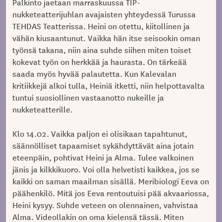
Palkinto jaetaan marraskuussa TIP-
nukketeatterijuhlan avajaisten yhteydessä Turussa
TEHDAS Teatterissa. Heini on otettu, kiitollinen ja
vähän kiusaantunut. Vaikka hän itse seisookin oman
työnsä takana, niin aina suhde siihen miten toiset
kokevat työn on herkkää ja haurasta. On tärkeää
saada myös hyvää palautetta. Kun Kalevalan
kritiikkejä alkoi tulla, Heiniä itketti, niin helpottavalta
tuntui suosiollinen vastaanotto nukeille ja
nukketeatterille.
Klo 14.02. Vaikka paljon ei olisikaan tapahtunut,
säännölliset tapaamiset sykähdyttävät aina jotain
eteenpäin, pohtivat Heini ja Alma. Tulee valkoinen
jänis ja kilkkikuoro. Voi olla helvetisti kaikkea, jos se
kaikki on saman maailman sisällä. Meribiologi Eeva on
päähenkilö. Mitä jos Eeva rentoutuisi pää akvaariossa,
Heini kysyy. Suhde veteen on olennainen, vahvistaa
Alma. Videollakin on oma kielensä tässä. Miten