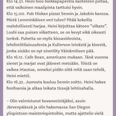
Klo 14.51. Heini hioo hiekkapaperilla kanteleen pintaa,
että valkoinen maalipinta tarttuisi hyvin.
Klo 15.00. Pub Niskan pizzat Sennin ja Jakobin kanssa.
Mistä Lemminkäisen veri tulee? Pitää kokeilla
mahdollisesti harjaa. Heini kirjoittaa käteen ”viikate”.
Louhi saa puisen viikatteen, se on kevyt eikä oikeasti
terävä. Puhetta on myös kissavideoista,
lehdistötilaisuudesta ja Kullervon leivästä ja kivestä,
jonka sisään on nyt sinetöity Väinämöisen pää.
Klo 16.12. Cafe Bean, americano mukaan. Tänä vuonna
sienet ja marjat ovat jääneet metsään. Töistä on
vaikea irtautua, onneksi pidän siitä mitä saan tehdä,
Heini miettii.
Klo 16.32. Juorusta kuuluu Sennin soitto. Heini hakee
finnfoamia ja alkaa leikata tissejä lehtisahalla.
– Olin valmistunut kuvanveistäjäksi, asuin
Järvenpäässä ja olin hakemassa San Diegon
yliopistoon maisteriopintoihin, mutta ajattelin vielä