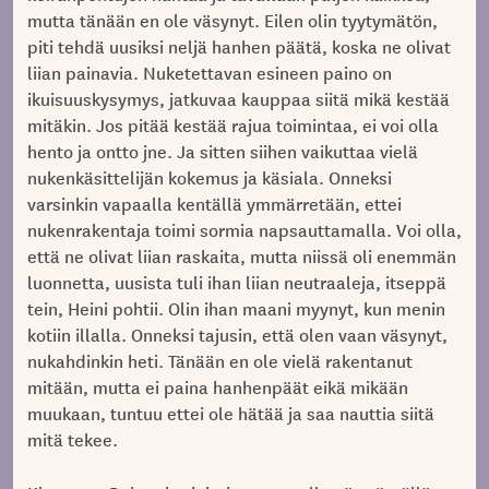
mutta tänään en ole väsynyt. Eilen olin tyytymätön,
piti tehdä uusiksi neljä hanhen päätä, koska ne olivat
liian painavia. Nuketettavan esineen paino on
ikuisuuskysymys, jatkuvaa kauppaa siitä mikä kestää
mitäkin. Jos pitää kestää rajua toimintaa, ei voi olla
hento ja ontto jne. Ja sitten siihen vaikuttaa vielä
nukenkäsittelijän kokemus ja käsiala. Onneksi
varsinkin vapaalla kentällä ymmärretään, ettei
nukenrakentaja toimi sormia napsauttamalla. Voi olla,
että ne olivat liian raskaita, mutta niissä oli enemmän
luonnetta, uusista tuli ihan liian neutraaleja, itseppä
tein, Heini pohtii. Olin ihan maani myynyt, kun menin
kotiin illalla. Onneksi tajusin, että olen vaan väsynyt,
nukahdinkin heti. Tänään en ole vielä rakentanut
mitään, mutta ei paina hanhenpäät eikä mikään
muukaan, tuntuu ettei ole hätää ja saa nauttia siitä
mitä tekee.