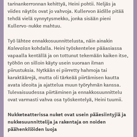
tarinankerronnan kehittyä, Heini pohtii. Neljäs ja
viides näytös ovat jo vahvoja. Kullervon äidille pitää
tehdä vielä synnytysmekko, jonka sisään pieni
Kullervo-nukke mahtuu.
Työ lähtee ennakkosuunnittelusta, näin ainakin
Kalevalan
kohdalla. Heini työskentelee pääasiassa
vapaalla kentällä ja on tottunut tekemään kaiken itse,
työhön on silloin käyty usein suoraan ilman
piirustuksia. Nytkään ei piirretty hahmoja tai
karaktäärejä, mutta oli tärkeää piirtämisen kautta
avata ideoita ja ajattelua muun työryhmän kanssa.
Tulevaisuudessa piirtäminen ja ennakkosuunnittelu
ovat varmasti vahva osa työskentelyä, Heini tuumii.
Nukketeatterissa nuket ovat usein pääesiintyjiä ja
nukkesuunnittelija ja rakentaja on noiden
päähenkilöiden luoja