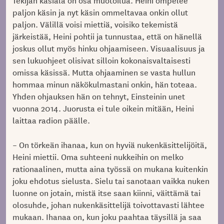
Tekijän käsiala on osa muotoilua. Heini ompelee
paljon käsin ja nyt käsin ommeltavaa onkin ollut
paljon. Välillä voisi miettiä, voisiko tekemistä
järkeistää, Heini pohtii ja tunnustaa, että on hänellä
joskus ollut myös hinku ohjaamiseen. Visuaalisuus ja
sen lukuohjeet olisivat silloin kokonaisvaltaisesti
omissa käsissä. Mutta ohjaaminen se vasta hullun
hommaa minun näkökulmastani onkin, hän toteaa.
Yhden ohjauksen hän on tehnyt, Einsteinin unet
vuonna 2014. Juorusta ei tule oikein mitään, Heini
laittaa radion päälle.
– On törkeän ihanaa, kun on hyviä nukenkäsittelijöitä,
Heini miettii. Oma suhteeni nukkeihin on melko
rationaalinen, mutta aina työssä on mukana kuitenkin
joku ehdotus sielusta. Sielu tai sanotaan vaikka nuken
luonne on jotain, mistä itse saan kiinni, väittämä tai
olosuhde, johan nukenkäsittelijä toivottavasti lähtee
mukaan. Ihanaa on, kun joku paahtaa täysillä ja saa