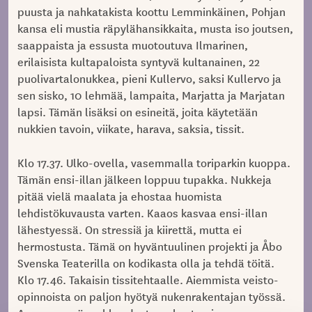
puusta ja nahkatakista koottu Lemminkäinen, Pohjan
kansa eli mustia räpylähansikkaita, musta iso joutsen,
saappaista ja essusta muotoutuva Ilmarinen,
erilaisista kultapaloista syntyvä kultanainen, 22
puolivartalonukkea, pieni Kullervo, saksi Kullervo ja
sen sisko, 10 lehmää, lampaita, Marjatta ja Marjatan
lapsi. Tämän lisäksi on esineitä, joita käytetään
nukkien tavoin, viikate, harava, saksia, tissit.
Klo 17.37. Ulko-ovella, vasemmalla toriparkin kuoppa.
Tämän ensi-illan jälkeen loppuu tupakka. Nukkeja
pitää vielä maalata ja ehostaa huomista
lehdistökuvausta varten. Kaaos kasvaa ensi-illan
lähestyessä. On stressiä ja kiirettä, mutta ei
hermostusta. Tämä on hyväntuulinen projekti ja Åbo
Svenska Teaterilla on kodikasta olla ja tehdä töitä.
Klo 17.46. Takaisin tissitehtaalle. Aiemmista veisto-
opinnoista on paljon hyötyä nukenrakentajan työssä.