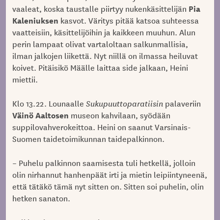
Pia
vaaleat, koska taustalle piirtyy nukenkäsittelijän
Kaleniuksen
kasvot. Väritys pitää katsoa suhteessa
vaatteisiin, käsittelijöihin ja kaikkeen muuhun. Alun
perin lampaat olivat vartaloltaan salkunmallisia,
ilman jalkojen liikettä. Nyt niillä on ilmassa heiluvat
koivet. Pitäisikö Määlle laittaa side jalkaan, Heini
miettii.
Klo 13.22. Lounaalle
Sukupuuttoparatiisin
palaveriin
Väinö Aaltosen
museon kahvilaan, syödään
suppilovahverokeittoa. Heini on saanut Varsinais-
Suomen taidetoimikunnan taidepalkinnon.
– Puhelu palkinnon saamisesta tuli hetkellä, jolloin
olin nirhannut hanhenpäät irti ja mietin leipiintyneenä,
että tätäkö tämä nyt sitten on. Sitten soi puhelin, olin
hetken sanaton.