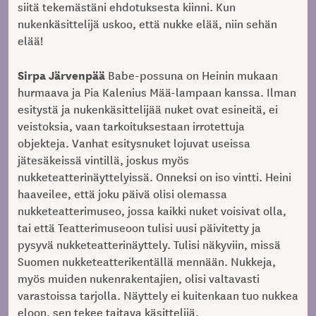
siitä tekemästäni ehdotuksesta kiinni. Kun
nukenkäsittelijä uskoo, että nukke elää, niin sehän
elää!
Sirpa Järvenpää
Babe-possuna on Heinin mukaan
hurmaava ja Pia Kalenius Mää-lampaan kanssa. Ilman
esitystä ja nukenkäsittelijää nuket ovat esineitä, ei
veistoksia, vaan tarkoituksestaan irrotettuja
objekteja. Vanhat esitysnuket lojuvat useissa
jätesäkeissä vintillä, joskus myös
nukketeatterinäyttelyissä. Onneksi on iso vintti. Heini
haaveilee, että joku päivä olisi olemassa
nukketeatterimuseo, jossa kaikki nuket voisivat olla,
tai että Teatterimuseoon tulisi uusi päivitetty ja
pysyvä nukketeatterinäyttely. Tulisi näkyviin, missä
Suomen nukketeatterikentällä mennään. Nukkeja,
myös muiden nukenrakentajien, olisi valtavasti
varastoissa tarjolla. Näyttely ei kuitenkaan tuo nukkea
eloon, sen tekee taitava käsittelijä.