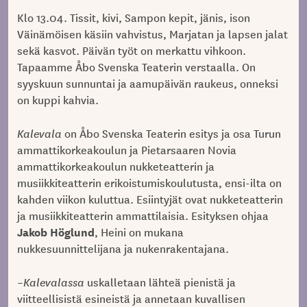
Klo 13.04. Tissit, kivi, Sampon kepit, jänis, ison
Väinämöisen käsiin vahvistus, Marjatan ja lapsen jalat
sekä kasvot. Päivän työt on merkattu vihkoon.
Tapaamme Åbo Svenska Teaterin verstaalla. On
syyskuun sunnuntai ja aamupäivän raukeus, onneksi
on kuppi kahvia.
Kalevala
on Åbo Svenska Teaterin esitys ja osa Turun
ammattikorkeakoulun ja Pietarsaaren Novia
ammattikorkeakoulun nukketeatterin ja
musiikkiteatterin erikoistumiskoulutusta, ensi-ilta on
kahden viikon kuluttua. Esiintyjät ovat nukketeatterin
ja musiikkiteatterin ammattilaisia. Esityksen ohjaa
Jakob Höglund
, Heini on mukana
nukkesuunnittelijana ja nukenrakentajana.
–
Kalevalassa
uskalletaan lähteä pienistä ja
viitteellisistä esineistä ja annetaan kuvallisen