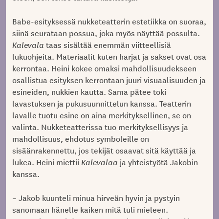
Babe-esityksessä nukketeatterin estetiikka on suoraa,
siinä seurataan possua, joka myös näyttää possulta.
Kalevala
taas sisältää enemmän viitteellisiä
lukuohjeita. Materiaalit kuten harjat ja sakset ovat osa
kerrontaa. Heini kokee omaksi mahdollisuudekseen
osallistua esityksen kerrontaan juuri visuaalisuuden ja
esineiden, nukkien kautta. Sama pätee toki
lavastuksen ja pukusuunnittelun kanssa. Teatterin
lavalle tuotu esine on aina merkityksellinen, se on
valinta. Nukketeatterissa tuo merkityksellisyys ja
mahdollisuus, ehdotus symboleille on
sisäänrakennettu, jos tekijät osaavat sitä käyttää ja
lukea. Heini miettii
Kalevalaa
ja yhteistyötä Jakobin
kanssa.
– Jakob kuunteli minua hirveän hyvin ja pystyin
sanomaan hänelle kaiken mitä tuli mieleen.