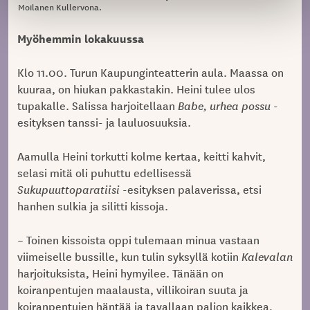
Moilanen Kullervona.
Myöhemmin lokakuussa
Klo 11.00. Turun Kaupunginteatterin aula. Maassa on
kuuraa, on hiukan pakkastakin. Heini tulee ulos
tupakalle. Salissa harjoitellaan
Babe, urhea possu
-
esityksen tanssi- ja lauluosuuksia.
Aamulla Heini torkutti kolme kertaa, keitti kahvit,
selasi mitä oli puhuttu edellisessä
Sukupuuttoparatiisi
-esityksen palaverissa, etsi
hanhen sulkia ja silitti kissoja.
– Toinen kissoista oppi tulemaan minua vastaan
viimeiselle bussille, kun tulin syksyllä kotiin
Kalevalan
harjoituksista, Heini hymyilee. Tänään on
koiranpentujen maalausta, villikoiran suuta ja
koiranpentujen häntää ja tavallaan paljon kaikkea,