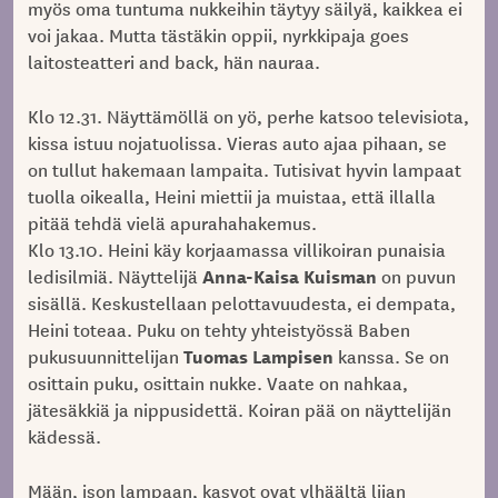
myös oma tuntuma nukkeihin täytyy säilyä, kaikkea ei
voi jakaa. Mutta tästäkin oppii, nyrkkipaja goes
laitosteatteri and back, hän nauraa.
Klo 12.31. Näyttämöllä on yö, perhe katsoo televisiota,
kissa istuu nojatuolissa. Vieras auto ajaa pihaan, se
on tullut hakemaan lampaita. Tutisivat hyvin lampaat
tuolla oikealla, Heini miettii ja muistaa, että illalla
pitää tehdä vielä apurahahakemus.
Klo 13.10. Heini käy korjaamassa villikoiran punaisia
Anna-Kaisa Kuisman
ledisilmiä. Näyttelijä
on puvun
sisällä. Keskustellaan pelottavuudesta, ei dempata,
Heini toteaa. Puku on tehty yhteistyössä Baben
Tuomas Lampisen
pukusuunnittelijan
kanssa. Se on
osittain puku, osittain nukke. Vaate on nahkaa,
jätesäkkiä ja nippusidettä. Koiran pää on näyttelijän
kädessä.
Mään, ison lampaan, kasvot ovat ylhäältä liian