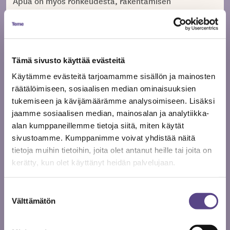
Apua on myös rohkeudesta, rakentamisen
perustaidoista sekä hyvästä
materiaalituntemuksesta. Jokaisen materiaalin ja
tarpeen myötä tulee lisää tietoa Ilmaisusta ja
käyttöystävällisyydestä. Heini seuraa
Tämä sivusto käyttää evästeitä
näyttämöharjoituksia niin paljon kuin vain pystyy,
ompelee ja työskentelee näyttämön sivussa, joskus
Käytämme evästeitä tarjoamamme sisällön ja mainosten
otsalampun valossa. Hiljainenkin läsnäolo on tärkeä
räätälöimiseen, sosiaalisen median ominaisuuksien
osa työskentelyä ja ajattelua. Nukenkäsittelijöiden
tukemiseen ja kävijämäärämme analysoimiseen. Lisäksi
työn seuraaminen ja tarkkailu tarjoaa
jaamme sosiaalisen median, mainosalan ja analytiikka-
nukenrakentajalle paljon olennaista informaatiota,
alan kumppaneillemme tietoja siitä, miten käytät
sitä paitsi se on yleensä ihan hiton hauskaa ja
sivustoamme. Kumppanimme voivat yhdistää näitä
palkitsevaa, Heini paljastaa.
tietoja muihin tietoihin, joita olet antanut heille tai joita on
kerätty, kun olet käyttänyt heidän palvelujaan.
Klo 18.19. Heini hioo tissejä. Lopetamme tällä kertaa
tähän, koska ensi-ilta lähestyy ja päivä on ainut
Suostumuksen
vapaapäivä toimittajallekin, joka on myös yksi
Välttämätön
valinta
Kalevalan
esiintyjistä. Toimittaja ottaa Heinin
rakentaman Kullervon siskonuken ja menee vielä