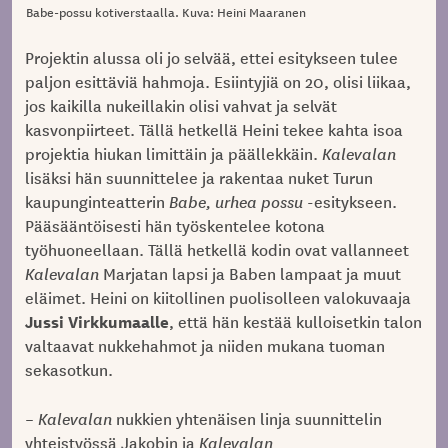
Babe-possu kotiverstaalla. Kuva: Heini Maaranen
Projektin alussa oli jo selvää, ettei esitykseen tulee
paljon esittäviä hahmoja. Esiintyjiä on 20, olisi liikaa,
jos kaikilla nukeillakin olisi vahvat ja selvät
kasvonpiirteet. Tällä hetkellä Heini tekee kahta isoa
projektia hiukan limittäin ja päällekkäin.
Kalevalan
lisäksi hän suunnittelee ja rakentaa nuket Turun
kaupunginteatterin
Babe, urhea possu
-esitykseen.
Pääsääntöisesti hän työskentelee kotona
työhuoneellaan. Tällä hetkellä kodin ovat vallanneet
Kalevalan
Marjatan lapsi ja Baben lampaat ja muut
eläimet. Heini on kiitollinen puolisolleen valokuvaaja
Jussi Virkkumaalle
, että hän kestää kulloisetkin talon
valtaavat nukkehahmot ja niiden mukana tuoman
sekasotkun.
–
Kalevalan
nukkien yhtenäisen linja suunnittelin
yhteistyössä Jakobin ja
Kalevalan