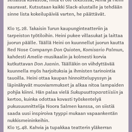
nauravat. Kutsutaan kaikki Slack-alustalle ja tehdään
sinne lista kokeilupäiviä varten, he päättävät.
Klo 15.28. Takaisin Turun kaupunginteatteriin ja
tarpeiston työtiloihin. Heini pukee villasukat ja laittaa
juorun päälle. Täällä Heini on kuunnellut juorun kautta
Red Nose Companyn
Don Quioten
,
Komisario Palmun
,
kahdesti
Amelie
-musikaalin ja kolmesti korvia
kutkuttavan
Don Juanin
. Täälläkin on viihdyttävää
kuunnella myös harjoituksia ja ihmisten tarinointia
tauoilla. Heini ottaa kaupan hinnoittelupyssyn ja
läpinäkyvät muoviammukset ja alkaa nitoa lampaiden
pohjia kiinni. Hän palaa vielä
Sukupuuttoparatiisiin
ja
kertoo, kuinka odottaa kovasti työskentelyä
pukusuunnittelija Noora Salmen kanssa, on siistiä
saada uusi inspiroiva tyyppi mukaan vapaankentän
nukkismeininkeihin.
Klo 15.48. Kahvia ja tupakkaa teatterin yläkerran