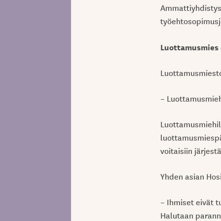
Ammattiyhdistyst
työehtosopimusj
Luottamusmies 
Luottamusmiestoi
– Luottamusmiehet
Luottamusmiehillä
luottamusmiespäi
voitaisiin järjes
Yhden asian Hos
– Ihmiset eivät 
Halutaan parannu