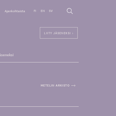
FI
EN
SV
Ajankohtaista
LIITY JÄSENEKSI >
äseneksi
METELIN ARKISTO