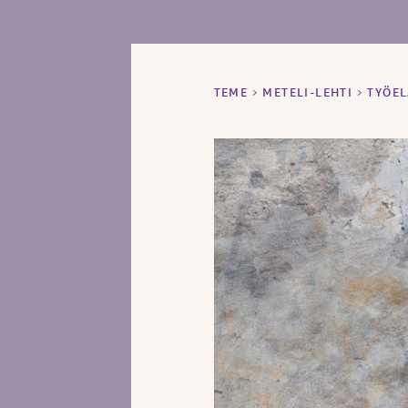
TEME
>
METELI-LEHTI
>
TYÖE