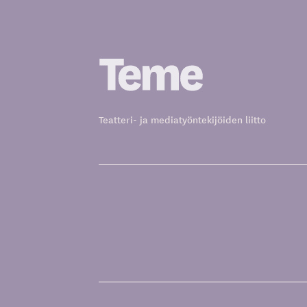
Siirry
sisältöön
Teatteri- ja mediatyöntekijöiden liitto