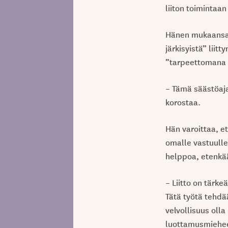
liiton toimintaa
Hänen mukaansa 
järkisyistä” liit
”tarpeettomana 
– Tämä säästöaja
korostaa.
Hän varoittaa, e
omalle vastuulle
helppoa, etenkää
– Liitto on tärke
Tätä työtä tehdä
velvollisuus oll
luottamusmieheen 