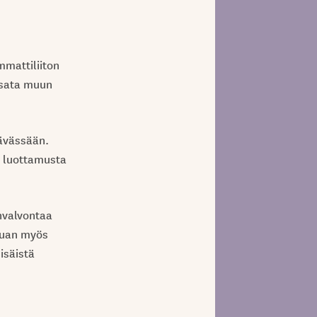
mattiliiton
tsata muun
ävässään.
n luottamusta
nvalvontaa
aluan myös
isäistä