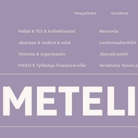
Yhteystiedot
OmaTeme
Palkat & TES & Kollektivavtal
Neuvonta
Jäsenyys & maksut & edut
Luottamushenkilöt
Toiminta & organisaatio
Jäsenjärjestöt
FREEO.fi Työkaluja freelancereille
Tervetuloa Temen j