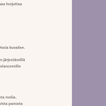
uaa horjuttaa
Hosia kuvailee.
n järjestämillä
elancereille
ta roolia.
vista panosta