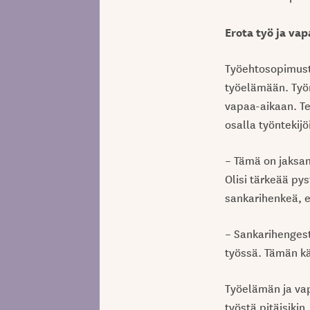
Erota työ ja vap
Työehtosopimusto
työelämään. Työn
vapaa-aikaan. Te
osalla työntekijö
– Tämä on jaksa
Olisi tärkeää py
sankarihenkeä, et
– Sankarihengest
työssä. Tämän kä
Työelämän ja vap
työstä pitäisikin