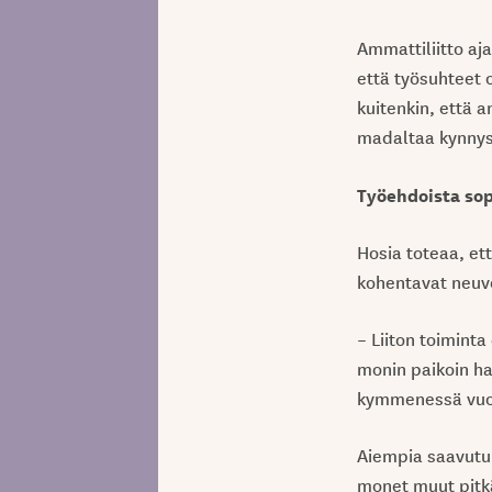
Ammattiliitto aj
että työsuhteet o
kuitenkin, että a
madaltaa kynnys
Työehdoista sop
Hosia toteaa, et
kohentavat neuvo
– Liiton toimint
monin paikoin ha
kymmenessä vuod
Aiempia saavutuk
monet muut pitkäl