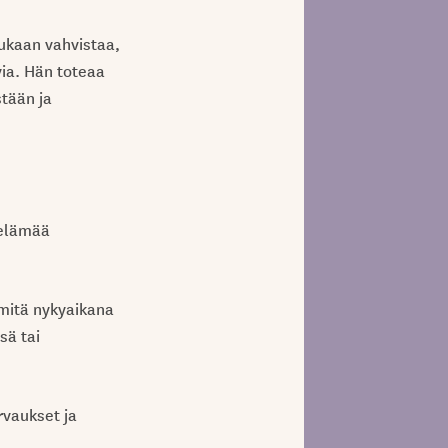
mukaan vahvistaa,
via. Hän toteaa
stään ja
öelämää
 mitä nykyaikana
sä tai
rvaukset ja