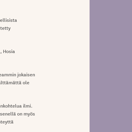
llisista
ätetty
, Hosia
seammin jokaisen
älttämättä ole
inkohtelua ilmi.
äsenellä on myös
hteyttä