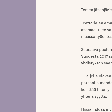
Temen jäsenjärje
Teatterialan amm
asemaa tulee va
muassa työehtos
Seuraava puolen
Vuodesta 2017 sa
yhdistyksen sää
– Jäljellä oleva
parhaalla mahdol
kehittää liiton y
yhtenäisyyttä.
Hosia haluaa muis