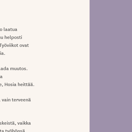
o laatua
u helposti
Työviikot ovat
ia.
aada muutos.
ta
e, Hosia heittää.
 vain terveenä
keistä, vaikka
ita työhönsä.