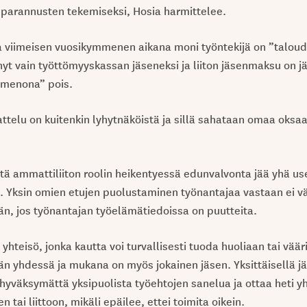
n parannusten tekemiseksi, Hosia harmittelee.
viimeisen vuosikymmenen aikana moni työntekijä on ”taloude
tynyt vain työttömyyskassan jäseneksi ja liiton jäsenmaksu on j
menona” pois.
ttelu on kuitenkin lyhytnäköistä ja sillä sahataan omaa oksaa
ttä ammattiliiton roolin heikentyessä edunvalvonta jää yhä u
. Yksin omien etujen puolustaminen työnantajaa vastaan ei v
n, jos työnantajan työelämätiedoissa on puutteita.
ä yhteisö, jonka kautta voi turvallisesti tuoda huoliaan tai väär
än yhdessä ja mukana on myös jokainen jäsen. Yksittäisellä j
a hyväksymättä yksipuolista työehtojen sanelua ja ottaa heti y
tai liittoon, mikäli epäilee, ettei toimita oikein.