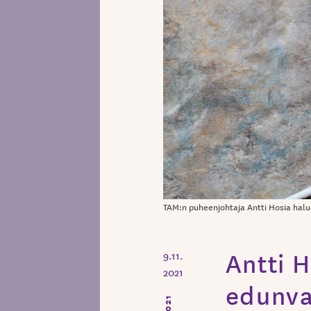
TAM:n puheenjohtaja Antti Hosia halu
Antti H
9.11.
2021
edunva
2021