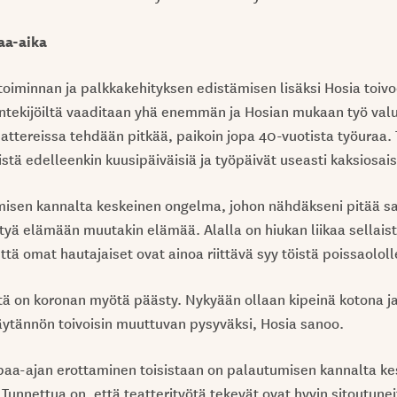
aa-aika
iminnan ja palkkakehityksen edistämisen lisäksi Hosia toivo
tekijöiltä vaaditaan yhä enemmän ja Hosian mukaan työ valu
attereissa tehdään pitkää, paikoin jopa 40-vuotista työuraa. 
istä edelleenkin kuusipäiväisiä ja työpäivät useasti kaksiosais
misen kannalta keskeinen ongelma, johon nähdäkseni pitää s
styä elämään muutakin elämää. Alalla on hiukan liikaa sellais
tä omat hautajaiset ovat ainoa riittävä syy töistä poissaololl
ä on koronan myötä päästy. Nykyään ollaan kipeinä kotona ja
ytännön toivoisin muuttuvan pysyväksi, Hosia sanoo.
aa-ajan erottaminen toisistaan on palautumisen kannalta kes
. Tunnettua on, että teatterityötä tekevät ovat hyvin sitoutune