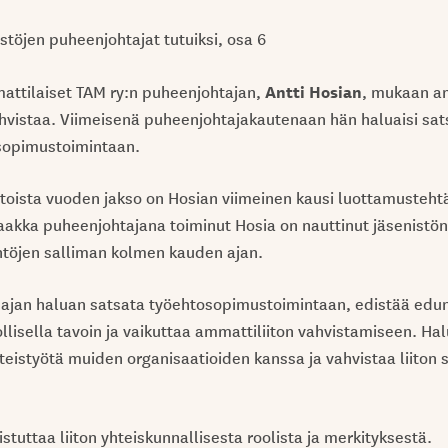
stöjen puheenjohtajat tutuiksi, osa 6
Antti Hosian
attilaiset TAM ry:n puheenjohtajan,
, mukaan am
hvistaa. Viimeisenä puheenjohtajakautenaan hän haluaisi sa
opimustoimintaan.
toista vuoden jakso on Hosian viimeinen kausi luottamusteht
akka puheenjohtajana toiminut Hosia on nauttinut jäsenistö
ntöjen salliman kolmen kauden ajan.
n ajan haluan satsata työehtosopimustoimintaan, edistää edu
lisella tavoin ja vaikuttaa ammattiliiton vahvistamiseen. H
hteistyötä muiden organisaatioiden kanssa ja vahvistaa liiton s
tuttaa liiton yhteiskunnallisesta roolista ja merkityksestä.