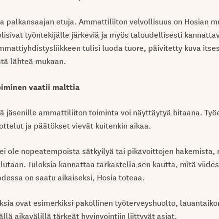
aa palkansaajan etuja. Ammattiliiton velvollisuus on Hosian 
lisivat työntekijälle järkeviä ja myös taloudellisesti kannatta
mmattiyhdistysliikkeen tulisi luoda tuore, päivitetty kuva itse
tä lähteä mukaan.
iminen vaatii malttia
tä jäsenille ammattiliiton toiminta voi näyttäytyä hitaana. Ty
ttelut ja päätökset vievät kuitenkin aikaa.
a ei ole nopeatempoista sätkyilyä tai pikavoittojen hakemista,
lutaan. Tuloksia kannattaa tarkastella sen kautta, mitä viides
essa on saatu aikaiseksi, Hosia toteaa.
sia ovat esimerkiksi pakollinen työterveyshuolto, lauantaiko
lä aikavälillä tärkeät hyvinvointiin liittyvät asiat.