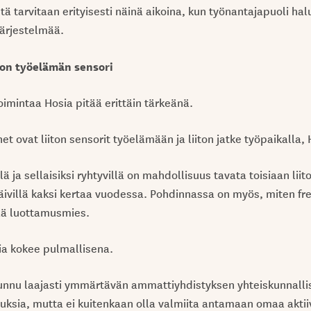
ä tarvitaan erityisesti näinä aikoina, kun työnantajapuoli hal
ärjestelmää.
on työelämän sensori
mintaa Hosia pitää erittäin tärkeänä.
 ovat liiton sensorit työelämään ja liiton jatke työpaikalla, 
 ja sellaisiksi ryhtyvillä on mahdollisuus tavata toisiaan liito
villä kaksi kertaa vuodessa. Pohdinnassa on myös, miten fre
tää luottamusmies.
ia kokee pulmallisena.
tunnu laajasti ymmärtävän ammattiyhdistyksen yhteiskunnallis
ksia, mutta ei kuitenkaan olla valmiita antamaan omaa aktii