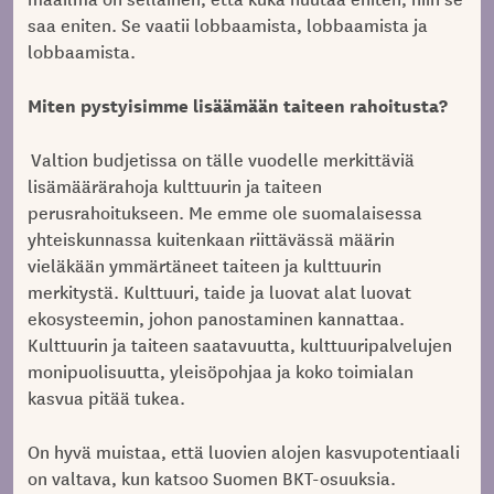
saa eniten. Se vaatii lobbaamista, lobbaamista ja
lobbaamista.
Miten pystyisimme lisäämään taiteen rahoitusta?
Valtion budjetissa on tälle vuodelle merkittäviä
lisämäärärahoja kulttuurin ja taiteen
perusrahoitukseen. Me emme ole suomalaisessa
yhteiskunnassa kuitenkaan riittävässä määrin
vieläkään ymmärtäneet taiteen ja kulttuurin
merkitystä. Kulttuuri, taide ja luovat alat luovat
ekosysteemin, johon panostaminen kannattaa.
Kulttuurin ja taiteen saatavuutta, kulttuuripalvelujen
monipuolisuutta, yleisöpohjaa ja koko toimialan
kasvua pitää tukea.
On hyvä muistaa, että luovien alojen kasvupotentiaali
on valtava, kun katsoo Suomen BKT-osuuksia.