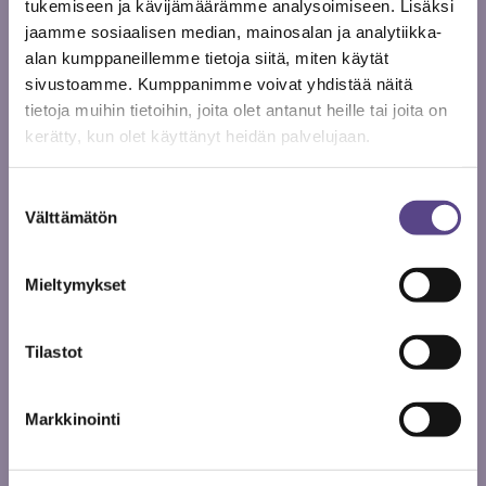
tukemiseen ja kävijämäärämme analysoimiseen. Lisäksi
työllisyyteen ja kansantalouteen. Kulttuuri- ja
jaamme sosiaalisen median, mainosalan ja analytiikka-
taidealat ovat mitä suurimmissa määrin
alan kumppaneillemme tietoja siitä, miten käytät
työvoimavaltaisia aloja.
sivustoamme. Kumppanimme voivat yhdistää näitä
tietoja muihin tietoihin, joita olet antanut heille tai joita on
Taiteen harrastaminen ja taidekasvatus ovat
kerätty, kun olet käyttänyt heidän palvelujaan.
erittäin tärkeitä, mutta Teme edustaa
ammattimaista taiteellista työtä ja
Suostumuksen
opettamista. Miten pystytään huolehtimaan
Välttämätön
valinta
ammattitaiteilijoiden asemasta?
Viime kaudella oli käsittelyssä laki kuntien
Mieltymykset
kulttuuritoiminnasta ja pykälään lisättiin myös se
ammattimainen taide. Kulttuurin harrastustoiminta ei
Tilastot
saa ajaa ohi ammattitaiteesta kuntien
kulttuuritoimissa.
Markkinointi
Mitä sanotte taiteen saavutettavuudesta?