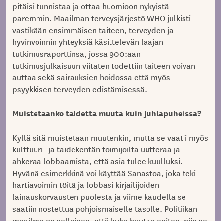
pitäisi tunnistaa ja ottaa huomioon nykyistä
paremmin. Maailman terveysjärjestö WHO julkisti
vastikään ensimmäisen taiteen, terveyden ja
hyvinvoinnin yhteyksiä käsittelevän laajan
tutkimusraporttinsa, jossa 900:aan
tutkimusjulkaisuun viitaten todettiin taiteen voivan
auttaa sekä sairauksien hoidossa että myös
psyykkisen terveyden edistämisessä.
Muistetaanko taidetta muuta kuin juhlapuheissa?
Kyllä sitä muistetaan muutenkin, mutta se vaatii myös
kulttuuri- ja taidekentän toimijoilta uutteraa ja
ahkeraa lobbaamista, että asia tulee kuulluksi.
Hyvänä esimerkkinä voi käyttää Sanastoa, joka teki
hartiavoimin töitä ja lobbasi kirjailijoiden
lainauskorvausten puolesta ja viime kaudella se
saatiin nostettua pohjoismaiselle tasolle. Politiikan
maailma on sellainen, että kuka huutaa eniten, niin se