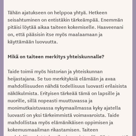
Tähän ajatukseen on helppoa yhtyä. Hetkeen
seisahtuminen on entistäkin tärkeämpää. Enemmän
pitäisi löytää aikaa taiteen kokemiselle. Haaveenani
on, että pääsisin itse myös maalaamaan ja
käyttämään luovuutta.
Mikä on taiteen merkitys yhteiskunnalle?
Taide toimii myös historian ja yhteiskunnan
heijastajana. Se tuo merkityksiä elämään ja avaa
mahdollisuuden nähdä todellisuus luovasti erilaisista
näkökulmista. Erityisen tärkeää tämä on lapsille ja
nuorille, sillä nopeasti muuttuvassa ja
monimutkaistuvassa nykymaailmassa kyky ajatella
luovasti on yksi tärkeimmistä voimavaroista. Taide
mahdollistaa myös elämänikäisen oppimisen ja
kokemusmaailman rikastamisen. Taiteen