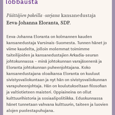
lobbausta
Päättäjien pakeilla -sarjassa
kansanedustaja
Eeva-Johanna Eloranta, SDP.
Eeva-Johanna Eloranta on kolmannen kauden
kansanedustaja Varsinais-Suomesta. Tunnen hänet jo
viime kaudelta, jolloin molemmat toimimme
taiteilijoiden ja kansanedustajien Arkadia-seuran
johtokunnassa – minä johtokunnan varajäsenenä ja
Eloranta johtokunnan puheenjohtajana. Koko
kansanedustajana oloaikansa Eloranta on kuuluut
sivistysvaliokuntaan ja nyt hän on sivistysvaliokunnan
varapuheenjohtaja. Hän on koulutukseltaan filosofian
ja valtiotieteen maisteri. Oppiaineina on ollut
kulttuurihistoria ja sosiaalipolitiikka. Eduskunnassa
hänet tunnetaan vahvana kulttuurin, taiteen ja luovien
alojen puolestapuhujana.