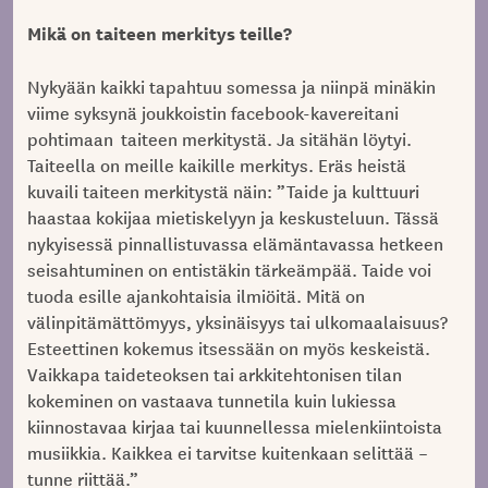
Mikä on taiteen merkitys teille?
Nykyään kaikki tapahtuu somessa ja niinpä minäkin
viime syksynä joukkoistin facebook-kavereitani
pohtimaan taiteen merkitystä. Ja sitähän löytyi.
Taiteella on meille kaikille merkitys. Eräs heistä
kuvaili taiteen merkitystä näin: ”Taide ja kulttuuri
haastaa kokijaa mietiskelyyn ja keskusteluun. Tässä
nykyisessä pinnallistuvassa elämäntavassa hetkeen
seisahtuminen on entistäkin tärkeämpää. Taide voi
tuoda esille ajankohtaisia ilmiöitä. Mitä on
välinpitämättömyys, yksinäisyys tai ulkomaalaisuus?
Esteettinen kokemus itsessään on myös keskeistä.
Vaikkapa taideteoksen tai arkkitehtonisen tilan
kokeminen on vastaava tunnetila kuin lukiessa
kiinnostavaa kirjaa tai kuunnellessa mielenkiintoista
musiikkia. Kaikkea ei tarvitse kuitenkaan selittää –
tunne riittää.”