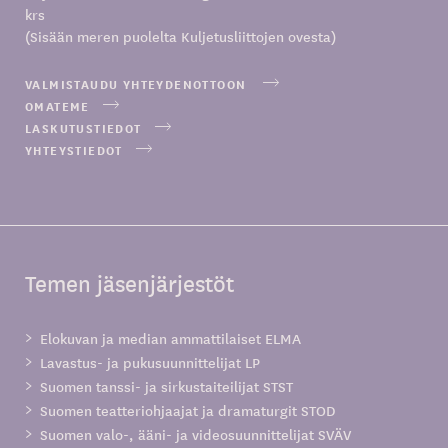
krs
(Sisään meren puolelta Kuljetusliittojen ovesta)
VALMISTAUDU YHTEYDENOTTOON
OMATEME
LASKUTUSTIEDOT
YHTEYSTIEDOT
Temen jäsenjärjestöt
Elokuvan ja median ammattilaiset ELMA
Lavastus- ja pukusuunnittelijat LP
Suomen tanssi- ja sirkustaiteilijat STST
Suomen teatteriohjaajat ja dramaturgit STOD
Suomen valo-, ääni- ja videosuunnittelijat SVÄV