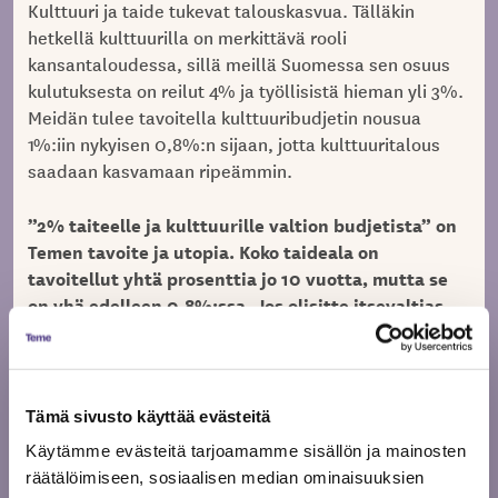
Kulttuuri ja taide tukevat talouskasvua. Tälläkin
hetkellä kulttuurilla on merkittävä rooli
kansantaloudessa, sillä meillä Suomessa sen osuus
kulutuksesta on reilut 4% ja työllisistä hieman yli 3%.
Meidän tulee tavoitella kulttuuribudjetin nousua
1%:iin nykyisen 0,8%:n sijaan, jotta kulttuuritalous
saadaan kasvamaan ripeämmin.
”2% taiteelle ja kulttuurille valtion budjetista” on
Temen tavoite ja utopia. Koko taideala on
tavoitellut yhtä prosenttia jo 10 vuotta, mutta se
on yhä edelleen 0,8%:ssa. Jos olisitte itsevaltias,
miten parantaisitte tilannetta?
”2% taiteelle ja kulttuurille valtion budjetista” on
kaunis utopia. Pikkuhiljaa mennään kohti sitä yhtä
Tämä sivusto käyttää evästeitä
prosenttia. On todella tärkeä, että tästä puhutaan ja
Käytämme evästeitä tarjoamamme sisällön ja mainosten
jaksetaan puhua. Kun puhutaan taiteen rahoituksesta,
räätälöimiseen, sosiaalisen median ominaisuuksien
niin pitäisi muistaa korostaa sen vaikutuksia