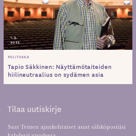
1.3.
2022
POLITIIKKA
Tapio Säkkinen: Näyttämötaiteiden
hiilineutraalius on sydämen asia
Tilaa uutiskirje
Saat Temen ajankohtaiset asiat sähköpostiisi
kahdesti vuodessa.