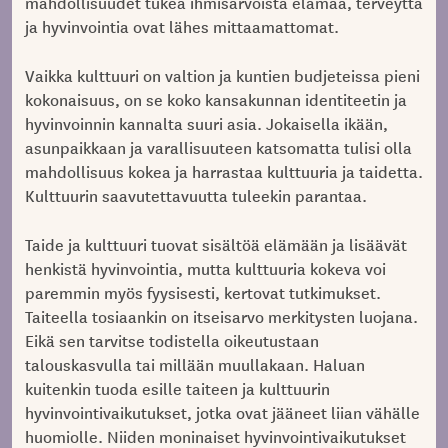
mahdollisuudet tukea ihmisarvoista elämää, terveyttä
ja hyvinvointia ovat lähes mittaamattomat.
Vaikka kulttuuri on valtion ja kuntien budjeteissa pieni
kokonaisuus, on se koko kansakunnan identiteetin ja
hyvinvoinnin kannalta suuri asia. Jokaisella ikään,
asunpaikkaan ja varallisuuteen katsomatta tulisi olla
mahdollisuus kokea ja harrastaa kulttuuria ja taidetta.
Kulttuurin saavutettavuutta tuleekin parantaa.
Taide ja kulttuuri tuovat sisältöä elämään ja lisäävät
henkistä hyvinvointia, mutta kulttuuria kokeva voi
paremmin myös fyysisesti, kertovat tutkimukset.
Taiteella tosiaankin on itseisarvo merkitysten luojana.
Eikä sen tarvitse todistella oikeutustaan
talouskasvulla tai millään muullakaan. Haluan
kuitenkin tuoda esille taiteen ja kulttuurin
hyvinvointivaikutukset, jotka ovat jääneet liian vähälle
huomiolle. Niiden moninaiset hyvinvointivaikutukset