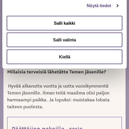
Meidän tulee mahdollistaa se, että kaikilla olisi
Näytä tiedot
mahdollisuus nauttia taiteesta jo lapsena. Taiteeseen
kasvamisen pitää alkaa jo varhain ja
varhaiskasvatussuunnitelmien sisältöjä mietittäessä
Salli kaikki
tulee nostaa esiin jokaisen lapsen oikeus
monipuoliseen kulttuuriin, taide-elämyksiin ja
Salli valinta
taidekasvatukseen niin vastaanottajina kuin
tekijöinäkin. Samalla toivotamme tervetulleeksi
taidepedagogit ja taiteilijat myös päiväkoteihin.
Kiellä
Millaisia terveisiä lähetätte Temen jäsenille?
Hyvää alkanutta vuotta ja uutta vuosikymmentä
Temen jäsenille. Ilman teitä maailma olisi paljon
harmaampi paikka. Ja lopuksi: muistakaa lobata
taiteen puolesta.
Päättäjien pakeilla -sarja