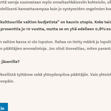
että varoja suunnataan myös ennaltaehkäiseviin kohteisiin, si
dellisesti kannattavampaa kuin jo syntyneiden ongelmien ko
 kulttuurille valtion budjetista” on kaunis utopia. Koko tai
 prosenttia jo 10 vuotta, mutta se on yhä edelleen 0,8%:ss
n valtion kassa ei ole loputon. Rahaa on tietty määrä ja lopul
n päättäjien arvovalintoja. Jos olisit itsevaltias, miten paranta
 jäsenille?
ksellistä työtänne sekä yhteydenpitoa päättäjiin. Vain yhtei
eenpäin.