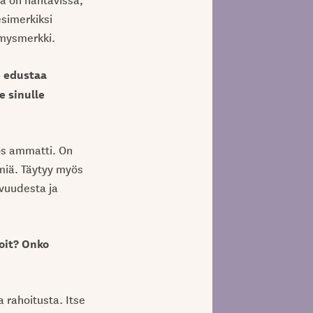
simerkiksi
ymysmerkki.
e edustaa
e sinulle
ös ammatti. On
ömiä. Täytyy myös
ovuudesta ja
oit? Onko
a rahoitusta. Itse