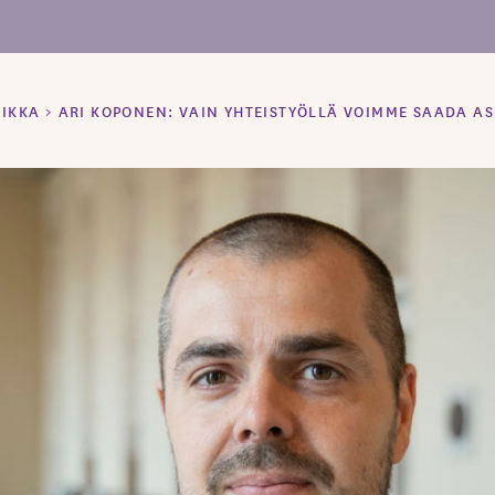
IIKKA
>
ARI KOPONEN: VAIN YHTEISTYÖLLÄ VOIMME SAADA AS