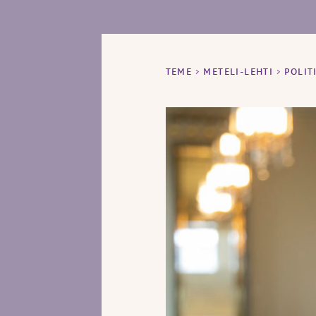
TEME
>
METELI-LEHTI
>
POLIT