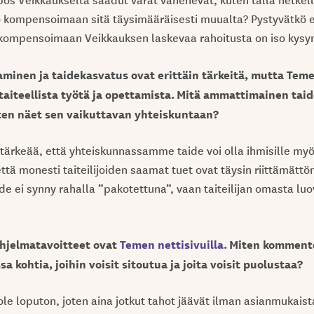
 kompensoimaan sitä täysimääräisesti muualta? Pystyvätkö e
t kompensoimaan Veikkauksen laskevaa rahoitusta on iso kys
aminen ja taidekasvatus ovat erittäin tärkeitä, mutta Tem
aiteellista työtä ja opettamista. Mitä ammattimainen taid
ten näet sen vaikuttavan yhteiskuntaan?
ärkeää, että yhteiskunnassamme taide voi olla ihmisille my
että monesti taiteilijoiden saamat tuet ovat täysin riittämätt
ide ei synny rahalla ”pakotettuna”, vaan taiteilijan omasta lu
hjelmatavoitteet ovat
Temen nettisivuilla.
Miten komment
a kohtia, joihin voisit sitoutua ja joita voisit puolustaa?
ole loputon, joten aina jotkut tahot jäävät ilman asianmukaist