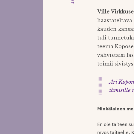
Ville Virkkus
haastateltava
kauden kansa
tuli tunnetuk
teema Koposel
vahvistaisi l
toimii sivisty
Ari Kopon
ihmisille
Minkälainen merk
En ole taiteen su
myös taiteelle. K