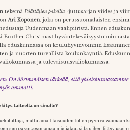
en
tekemä
Päättäjien pakeilla
-juttusarjan viides ja vi
 on
Ari Koponen
, joka on perussuomalaisten ensim
nedustaja Uudenmaan vaalipiiristä. Ennen edusku
si Brother Christmast hyväntekeväisyystoiminnasta.
la eduskunnassa on kouluhyvinvoinnin lisääminen
asten ja nuorten turvallista koulunkäyntiä. Edusku
svaliokunnassa ja tulevaisuusvaliokunnassa.
en: On äärimmäisen tärkeää, että yhteiskunnassamme t
 myös ammatti.
itys taiteella on sinulle?
urkuluttaja, mutta aina tilaisuuden tullen pyrin raivaamaan ka
oen sen parantavan omaa mielialaa, sillä siihen liittyy usein 