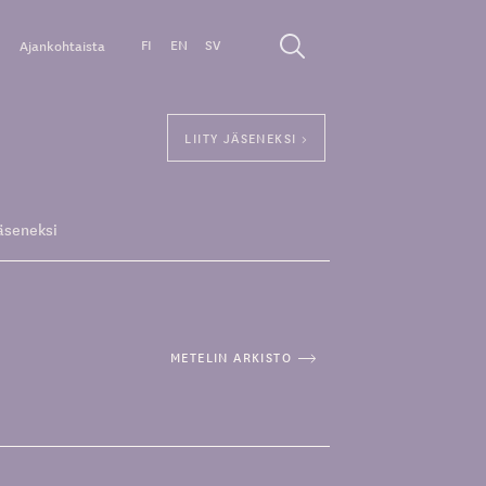
FI
EN
SV
Ajankohtaista
LIITY JÄSENEKSI >
äseneksi
METELIN ARKISTO