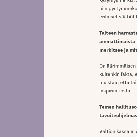
niin pystymmekö
erilaiset säätiö
Taiteen harrast
ammattimaista t
merkitsee ja mi
On äärimmäisen t
kuitenkin fakta, 
muistaa, että ta
inspiraatiosta.
Temen hallituso
tavoiteohjelmass
Valtion kassa ei 