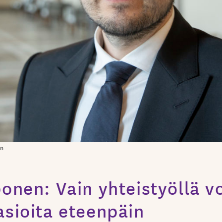
en
ponen: Vain yhteistyöllä 
asioita eteenpäin