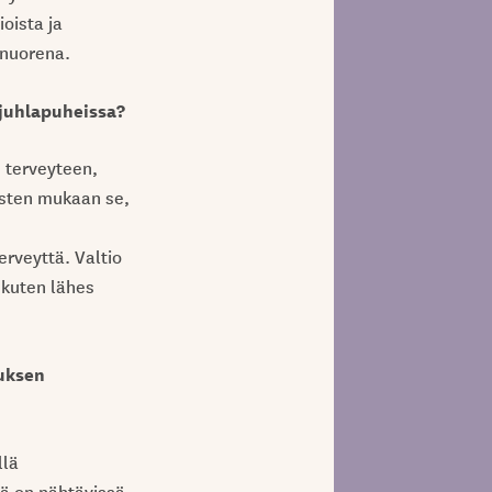
oista ja
 nuorena.
 juhlapuheissa?
n terveyteen,
usten mukaan se,
erveyttä. Valtio
 kuten lähes
auksen
llä
ä on nähtävissä,