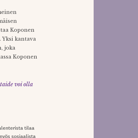
imeinen
mäisen
ntaa Koponen
 Yksi kantava
, joka
nnassa Koponen
aide voi olla
lenterista tilaa
myös sosiaalista