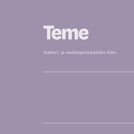
Siirry
sisältöön
Teatteri- ja mediatyöntekijöiden liitto