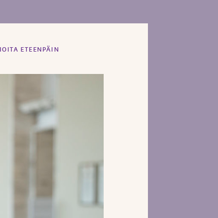
IOITA ETEENPÄIN