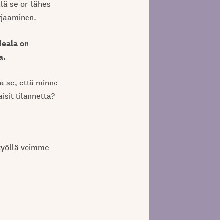
llä se on lähes
rjaaminen.
deala on
a.
ta se, että minne
isit tilannetta?
styöllä voimme