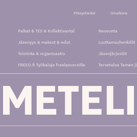
Yhteystiedot
OmaTeme
Palkat & TES & Kollektivavtal
Neuvonta
Jäsenyys & maksut & edut
Luottamushenkilöt
Toiminta & organisaatio
Jäsenjärjestöt
FREEO.fi Työkaluja freelancereille
Tervetuloa Temen j