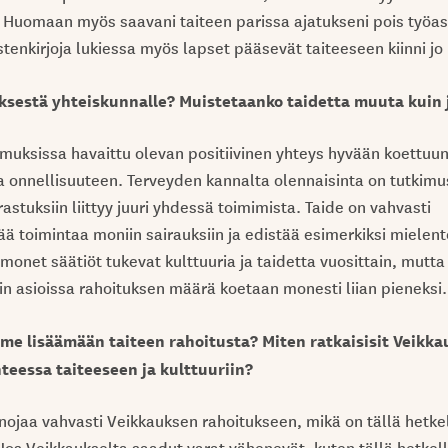
Huomaan myös saavani taiteen parissa ajatukseni pois työasi
stenkirjoja lukiessa myös lapset pääsevät taiteeseen kiinni jo
ksestä yhteiskunnalle? Muistetaanko taidetta muuta kuin
kimuksissa havaittu olevan positiivinen yhteys hyvään koettuu
 onnellisuuteen. Terveyden kannalta olennaisinta on tutkim
rastuksiin liittyy juuri yhdessä toimimista. Taide on vahvasti
ä toimintaa moniin sairauksiin ja edistää esimerkiksi mielent
onet säätiöt tukevat kulttuuria ja taidetta vuosittain, mutta
in asioissa rahoituksen määrä koetaan monesti liian pieneksi.
me lisäämään taiteen rahoitusta? Miten ratkaisisit Veikk
teessa taiteeseen ja kulttuuriin?
 nojaa vahvasti Veikkauksen rahoitukseen, mikä on tällä hetke
os Veikkaukselta saadut varat vähenevät, kuten tällä hetkell