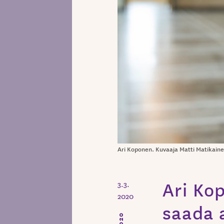
Ari Koponen. Kuvaaja Matti Matikain
Ari Ko
3.3.
2020
saada 
2020