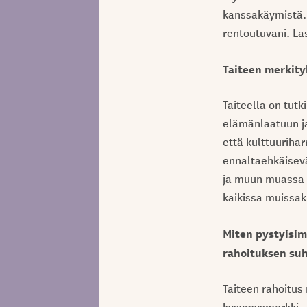
kanssakäymistä. 
rentoutuvani. La
Taiteen merkity
Taiteella on tut
elämänlaatuun ja
että kulttuurihar
ennaltaehkäisevä
ja muun muassa m
kaikissa muissak
Miten pystyisim
rahoituksen suh
Taiteen rahoitus
kysymysmerkki. J