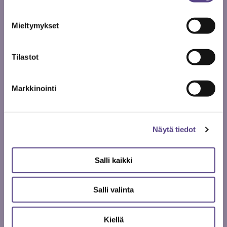
Mieltymykset
Atro Kahiluoto
Tilastot
Markkinointi
Kirjoittaja on teatteriohjaaja ja Temen puheenjohtaja.
Näytä tiedot
Aiheeseen liittyvät artikkelit
Salli kaikki
Salli valinta
Kiellä