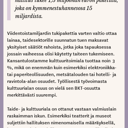
hallitus tukee 1,5 miljoonan euron paketilla,
joka on kymmenestuhannesosa 15
miljardista.
Viidentoistamiljardin tukipakettia varten valtio ottaa
lainaa, taidesektorille suunnatun tuen maksavat
yksityiset säätiöt rahoista, jotka joka tapauksessa
jossain vaiheessa olisi käytetty taiteen tukemiseen.
Kansantulostamme kulttuuritoimiala tuottaa noin 3
%, mikä on enemmän kuin esimerkiksi elektroniikka-
tai paperiteollisuuden, metsätalouden tai hotelli- ja
ravintola-alan osuudet. Työllisestä työvoimasta
kulttuurialan osuus on vielä sen BKT-osuutta
merkittävästi suurempi.
Taide- ja kulttuuriala on ottanut vastaan valmiuslain
raskaimman iskun. Esimerkiksi teatterit ja museot
suljettiin hallituksen nimenomaisella määräyksellä,