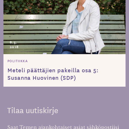
8.5.
2018
POLITIIKKA
Meteli päättäjien pakeilla osa 5:
Susanna Huovinen (SDP)
Tilaa uutiskirje
Saat Temen ajankohtaiset asiat sähköpostiisi