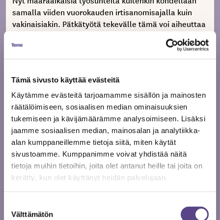
samalla viiden vuorokauden irtisanomisajalla kuin
vakinaisiakin. Pätkätyötä tekevälle tämä voi aiheuttaa
suuria, ennakoimattomia ongelmia, kun esimerkiksi
ansiosidonnaiseen työttömyysturvaan oikeuttava
työssäoloehto ei täytykään.
Tämä sivusto käyttää evästeitä
Teatterin ja muun esittävän taiteen suorat ja
välittömät menetykset ovat varovaisestikin arvioiden
Käytämme evästeitä tarjoamamme sisällön ja mainosten
noin 50 miljoonaa, koko taide- ja kulttuurisektorin
räätälöimiseen, sosiaalisen median ominaisuuksien
noin 100 miljoonaa. Tuo raha pitää saada alalle
tukemiseen ja kävijämäärämme analysoimiseen. Lisäksi
nopeasti, jos vakavasti toivotaan, että alan rakenteet
jaamme sosiaalisen median, mainosalan ja analytiikka-
pysyvät ehjinä ja toiminta voi alkaa normaalisti, kun
alan kumppaneillemme tietoja siitä, miten käytät
kriisi on ohi.
sivustoamme. Kumppanimme voivat yhdistää näitä
tietoja muihin tietoihin, joita olet antanut heille tai joita on
Jaa artikkeli
kerätty, kun olet käyttänyt heidän palvelujaan.
Suostumuksen
Välttämätön
valinta