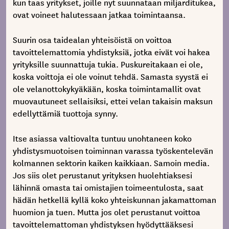
kun taas yritykset, joille nyt suunnataan miljarditukea,
ovat voineet halutessaan jatkaa toimintaansa.
Suurin osa taidealan yhteisöistä on voittoa
tavoittelemattomia yhdistyksiä, jotka eivät voi hakea
yrityksille suunnattuja tukia. Puskureitakaan ei ole,
koska voittoja ei ole voinut tehdä. Samasta syystä ei
ole velanottokykyäkään, koska toimintamallit ovat
muovautuneet sellaisiksi, ettei velan takaisin maksun
edellyttämiä tuottoja synny.
Itse asiassa valtiovalta tuntuu unohtaneen koko
yhdistysmuotoisen toiminnan varassa työskentelevän
kolmannen sektorin kaiken kaikkiaan. Samoin media.
Jos siis olet perustanut yrityksen huolehtiaksesi
lähinnä omasta tai omistajien toimeentulosta, saat
hädän hetkellä kyllä koko yhteiskunnan jakamattoman
huomion ja tuen. Mutta jos olet perustanut voittoa
tavoittelemattoman yhdistyksen hyödyttääksesi