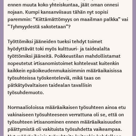
ennen muuta koko yhteiskuntaa, jäät oman onnesi
nojaan. Kumpi kansanviisaus tähän nyt sopisi
paremmin: ”Kiittämättömyys on maailman palkka” vai
”Tyhmyydestä sakotetaan”?
Työttömiksi jääneiden tueksi tehdyt toimet
hyödyttävät toki myös kulttuuri- ja taidealalta
työttömiksi jääneitä. Poikkeustilan mahdollistamat
nopeutetut irtisanomistoimet kohtelevat kuitenkin
kaikkein epäoikeudenmukaisimmin määräaikaisissa
työsuhteissa työskenteleviä, mikä taas on
pätkätyövaltaisen taidealan tavallisin
työsuhdemuoto.
Normaalioloissa määräaikaisen työsuhteen ainoa etu
vakinaiseen työsuhteeseen verrattuna oli se, että on
työsuhteen irtisanominen ennen määräaikaisuuden
päättymistä oli vakituista työsuhdetta vaikeampaa.
Nyt määräaikaisia työsuhteita kuitenkin kohdellaan