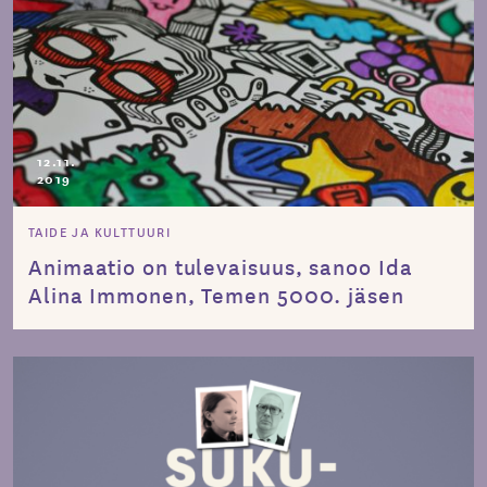
12.11.
2019
TAIDE JA KULTTUURI
Animaatio on tulevaisuus, sanoo Ida
Alina Immonen, Temen 5000. jäsen