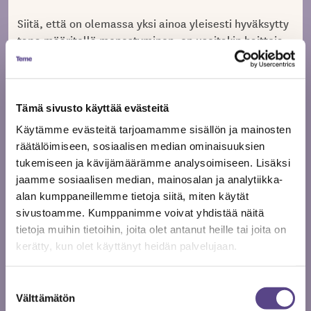
Siitä, että on olemassa yksi ainoa yleisesti hyväksytty
tapa määritellä menestyminen, on useitakin haittoja.
Ensimmäinen on se, että jos pyrit kyseenalaistamatta
toteuttamaan jotakin yleistä toimintamallia, et
toteuta
omaa
unelmaasi vaan jonkun toisen. Toinen
on se, että kaavan noudattaminen on äärimmäisen
Tämä sivusto käyttää evästeitä
vaikeaa, eikä siihen pysty täydellisesti oikeastaan
Käytämme evästeitä tarjoamamme sisällön ja mainosten
kukaan. Tähteys ja sen ympärille rakennettu koneisto
räätälöimiseen, sosiaalisen median ominaisuuksien
pysyvät, mutta tähtien nimet vaihtuvat. Kolmas on se,
tukemiseen ja kävijämäärämme analysoimiseen. Lisäksi
että epärealistiset odotukset synnyttävät tilanteen,
jaamme sosiaalisen median, mainosalan ja analytiikka-
jossa voi kätevästi tuntea ikuista riittämättömyyttä.
alan kumppaneillemme tietoja siitä, miten käytät
Lisäksi jatkuva noususuhdanne on täysin mahdoton
sivustoamme. Kumppanimme voivat yhdistää näitä
saavutus: on harmillista, että taidemaailman
tietoja muihin tietoihin, joita olet antanut heille tai joita on
sankaritarinoista kanonisoidaan versioita, joista on
kerätty, kun olet käyttänyt heidän palvelujaan.
siivottu sitkeä yrittäminen, hiljaiset vuodet,
apurahojen loppuminen ja se, ettei meileihisi vastata.
Suostumuksen
Epäonnistumiset sankaritarinoissa ovat aina säännön
Välttämätön
valinta
vahvistavia yksittäistapauksia, joille on jokin muu syy