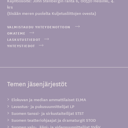
Käyntiosoite: John Stenbergin ranta 6, 00530 Helsinki, 4.
krs
(Sisään meren puolelta Kuljetusliittojen ovesta)
VALMISTAUDU YHTEYDENOTTOON
OMATEME
LASKUTUSTIEDOT
YHTEYSTIEDOT
Temen jäsenjärjestöt
Elokuvan ja median ammattilaiset ELMA
Lavastus- ja pukusuunnittelijat LP
Suomen tanssi- ja sirkustaiteilijat STST
Suomen teatteriohjaajat ja dramaturgit STOD
Suomen valo-, ääni- ja videosuunnittelijat SVÄV