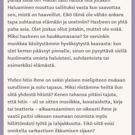
Haluaminen muuttuu sallituksi vasta kun saavuttaa
sen, mistä on haaveillut. Eikö tämä ole vähän ankara
tapa suhtautua elämään ja unelmiin? Hasbeen on yhtä
paha asia. Olet joskus ollut jotakin, muttet ole enää.
Miksi hasbeen on haukkumasana? Se varsinkin
muokkaa käsitystämme hyväksytystä kaavasta: kun
olet kerran päässyt pinnalle, sinun on pysyttävä siellä
huolimatta omista haluistasi, suhdanteista tai
esimerkiksi elämästä.
Yhden hitin ihme on sekin yleisen mielipiteen mukaan
surullinen ja nolo tapaus. Miksi riistämme heiltä ilon
siitä yhdestä hitistä? Kenen tahansa pitäisi tajuta,
että hitin – oli se sitten musiikkia, kuvataidetta, kirja
tai teatteria – aikaansaaminen on oikeasti ihme ja
vaatii paitsi oikeaan saumaan osumista myös
hillittömästi työtä ja lahjakkuutta. Eikö siitä voisi
onnitella sarkastisen ilkkumisen sijaan?