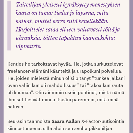
Taiteilijan yleisesti hyväksytty menestyksen
kaava on tämä: tiedät jo lapsena, mitä
haluat, muttet kerro siitä kenellekään.
Harjoittelet salaa eli teet valtavasti töitä ja
uhrauksia. Sitten tapahtuu käännekohta:
läpimurto.
Kenties he tarkoittavat hyvää. He, jotka surkuttelevat
freelancer-elämäni käänteitä ja urapolkuni polveilua.
He, joiden mielestä minun olisi pitänyt ”tunkea jalkani
oven väliin kun oli mahdollisuus” tai ”takoa kun rauta
oli kuumaa”. Olin aiemmin usein pohtinut, mistä nämä
ihmiset tiesivät minua itseäni paremmin, mitä minä
halusin.
Saara Aallon
Seurasin taannoista
X-Factor-uutisointia
kiinnostuneena, sillä aloin sen avulla pikkuhiljaa