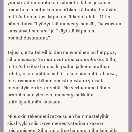
ymmärtää raudantakomisilmiötä: lähes jokainen
toimittaja ja netin kommenttikenttä tuntui tietävän,
mitä Aallon pitäisi kilpailun jälkeen tehdä. Miten
hänen tulisi ”hyödyntää menestyksensä”, ”varmistaa
kansainvälinen ura” ja ”käyttää kilpailua
ponnahduslautana”.
Tajusin, että taiteilijoiden neuvominen on helppoa,
sillä
menestystarinat ovat aina samanlaisia.
Sillä,
mitä Aalto itse haluaa kilpailun jälkeen urallaan
tehdä, ei ole mitään väliä. Tekee hän mitä tahansa,
me arvioimme hänen onnistumistaan yleisillä
menestyksen kriteereillä. Me vertaamme hänen
urapolkuaan yleiseen menestyksekkään
taiteilijaelämän kaavaan.
Minunkin tekemieni ratkaisujen hämmästelyihin
sisältyykin siis tarve menestystarinan kaavan
toistamiseen. Sillä, mitä itse haluan, millä keinoilla