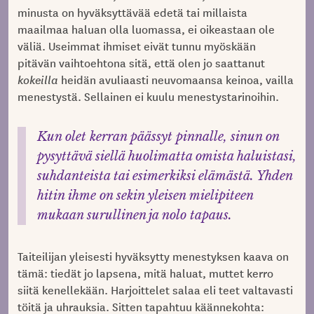
minusta on hyväksyttävää edetä tai millaista
maailmaa haluan olla luomassa, ei oikeastaan ole
väliä. Useimmat ihmiset eivät tunnu myöskään
pitävän vaihtoehtona sitä, että olen jo saattanut
kokeilla
heidän avuliaasti neuvomaansa keinoa, vailla
menestystä. Sellainen ei kuulu menestystarinoihin.
Kun olet kerran päässyt pinnalle, sinun on
pysyttävä siellä huolimatta omista haluistasi,
suhdanteista tai esimerkiksi elämästä. Yhden
hitin ihme on sekin yleisen mielipiteen
mukaan surullinen ja nolo tapaus.
Taiteilijan yleisesti hyväksytty menestyksen kaava on
tämä: tiedät jo lapsena, mitä haluat, muttet kerro
siitä kenellekään. Harjoittelet salaa eli teet valtavasti
töitä ja uhrauksia. Sitten tapahtuu käännekohta: