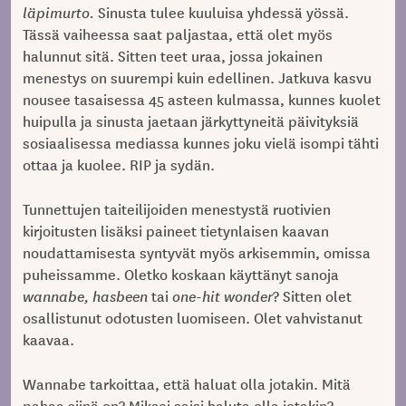
läpimurto.
Sinusta tulee kuuluisa yhdessä yössä.
Tässä vaiheessa saat paljastaa, että olet myös
halunnut sitä. Sitten teet uraa, jossa jokainen
menestys on suurempi kuin edellinen. Jatkuva kasvu
nousee tasaisessa 45 asteen kulmassa, kunnes kuolet
huipulla ja sinusta jaetaan järkyttyneitä päivityksiä
sosiaalisessa mediassa kunnes joku vielä isompi tähti
ottaa ja kuolee. RIP ja sydän.
Tunnettujen taiteilijoiden menestystä ruotivien
kirjoitusten lisäksi paineet tietynlaisen kaavan
noudattamisesta syntyvät myös arkisemmin, omissa
puheissamme. Oletko koskaan käyttänyt sanoja
wannabe, hasbeen
tai
one-hit wonder
? Sitten olet
osallistunut odotusten luomiseen. Olet vahvistanut
kaavaa.
Wannabe tarkoittaa, että haluat olla jotakin. Mitä
pahaa siinä on? Miksei saisi haluta olla jotakin?