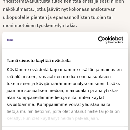
Yhdistelmävakuutusta tulee kehittää ensisijaisesti niiden
näkökulmasta, jotka jäävät nyt kokonaan ansioturvan
ulkopuolelle pienten ja epäsäännöllisten tulojen tai
monimuotoisen työskentelyn takia.
Tämän toteutumiseksi tulee:
taata, että järjestelmä mahdollistaa palkka-, yrittäjä- ja
Tämä sivusto käyttää evästeitä
apurahatuloista koostuvan kokonaisuuden vakuuttamisen
Käytämme evästeitä tarjoamamme sisällön ja mainosten
selkeyttää pää- ja sivutoimisuuden arviointia taide- ja
räätälöimiseen, sosiaalisen median ominaisuuksien
kulttuurialan työn erityispiirteet huomioiden sekä
tukemiseen ja kävijämäärämme analysoimiseen. Lisäksi
määritellä selkeästi, mikä lasketaan ansiotarkoituksessa
jaamme sosiaalisen median, mainosalan ja analytiikka-
tehdyksi työksi
alan kumppaneillemme tietoja siitä, miten käytät
yksinkertaistaa järjestelmää niin, ettei yksilön tarvitse
sivustoamme. Kumppanimme voivat yhdistää näitä
jatkuvasti arvioida ja vaihtaa vakuutusmuotoa
tietoja muihin tietoihin, joita olet antanut heille tai joita on
tunnistaa työmarkkinoiden rakenteellinen epätasapaino
kerätty, kun olet käyttänyt heidän palvelujaan.
sen sijaan, että epätyypillinen työllistyminen nähdään
yksilön omana valintana.