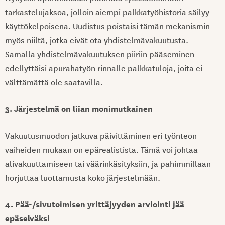
tarkastelujaksoa, jolloin aiempi palkkatyöhistoria säilyy
käyttökelpoisena. Uudistus poistaisi tämän mekanismin
myös niiltä, jotka eivät ota yhdistelmävakuutusta.
Samalla yhdistelmävakuutuksen piiriin pääseminen
edellyttäisi apurahatyön rinnalle palkkatuloja, joita ei
välttämättä ole saatavilla.
3. Järjestelmä on liian monimutkainen
Vakuutusmuodon jatkuva päivittäminen eri työnteon
vaiheiden mukaan on epärealistista. Tämä voi johtaa
alivakuuttamiseen tai väärinkäsityksiin, ja pahimmillaan
horjuttaa luottamusta koko järjestelmään.
4. Pää-/sivutoimisen yrittäjyyden arviointi jää
epäselväksi