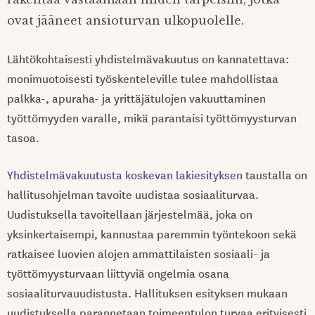
ovat jääneet ansioturvan ulkopuolelle.
Lähtökohtaisesti yhdistelmävakuutus on kannatettava:
monimuotoisesti työskenteleville tulee mahdollistaa
palkka-, apuraha- ja yrittäjätulojen vakuuttaminen
työttömyyden varalle, mikä parantaisi työttömyysturvan
tasoa.
Yhdistelmävakuutusta koskevan lakiesityksen
taustalla on
hallitusohjelman tavoite uudistaa sosiaaliturvaa.
Uudistuksella tavoitellaan järjestelmää, joka on
yksinkertaisempi, kannustaa paremmin työntekoon sekä
ratkaisee luovien alojen ammattilaisten sosiaali- ja
työttömyysturvaan liittyviä ongelmia osana
sosiaaliturvauudistusta. Hallituksen esityksen mukaan
uudistuksella parannetaan toimeentulon turvaa erityisesti