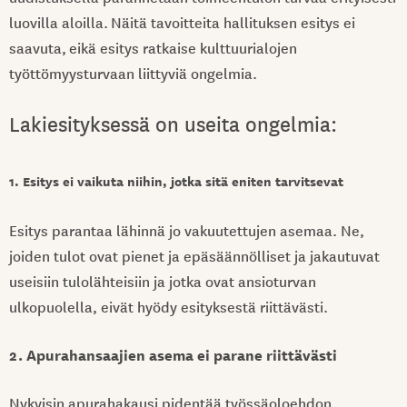
luovilla aloilla. Näitä tavoitteita hallituksen esitys ei
saavuta, eikä esitys ratkaise kulttuurialojen
työttömyysturvaan liittyviä ongelmia.
Lakiesityksessä on useita ongelmia:
1. Esitys ei vaikuta niihin, jotka sitä eniten tarvitsevat
Esitys parantaa lähinnä jo vakuutettujen asemaa. Ne,
joiden tulot ovat pienet ja epäsäännölliset ja jakautuvat
useisiin tulolähteisiin ja jotka ovat ansioturvan
ulkopuolella, eivät hyödy esityksestä riittävästi.
2. Apurahansaajien asema ei parane riittävästi
Nykyisin apurahakausi pidentää työssäoloehdon