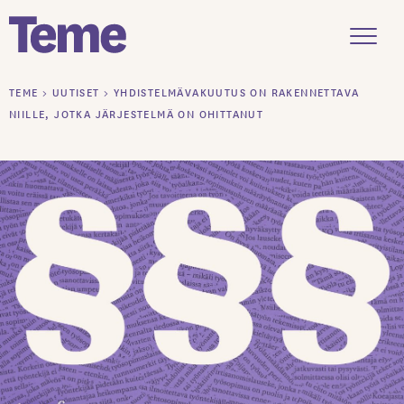
Menu
Siirry
TEME
>
UUTISET
>
YHDISTELMÄVAKUUTUS ON RAKENNETTAVA
sisältöön
NIILLE, JOTKA JÄRJESTELMÄ ON OHITTANUT