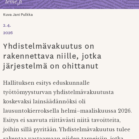
Kuva Jani Pulkka
2.4.
2026
Yhdistelmävakuutus on
rakennettava niille, jotka
järjestelmä on ohittanut
Hallituksen esitys eduskunnalle
työttömyysturvan yhdistelmävakuutusta
koskevaksi lainsäädännöksi oli
lausuntokierroksella helmi–maaliskuussa 2026.
Esitys ei saavuta riittävästi niitä tavoitteita,
joihin sillä pyritään. Yhdistelmävakuutus tulee
rakentaa vastaamaan niiden tarpeisiin, jotka