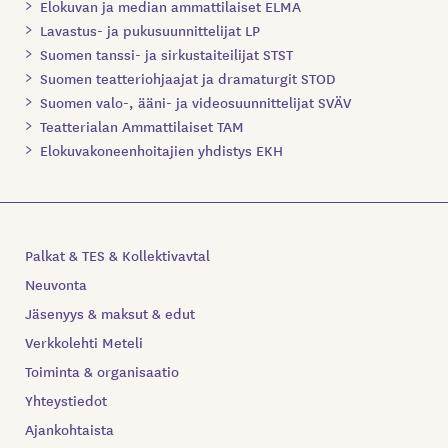
Elokuvan ja median ammattilaiset ELMA
Lavastus- ja pukusuunnittelijat LP
Suomen tanssi- ja sirkustaiteilijat STST
Suomen teatteriohjaajat ja dramaturgit STOD
Suomen valo-, ääni- ja videosuunnittelijat SVÄV
Teatterialan Ammattilaiset TAM
Elokuvakoneenhoitajien yhdistys EKH
Palkat & TES & Kollektivavtal
Neuvonta
Jäsenyys & maksut & edut
Verkkolehti Meteli
Toiminta & organisaatio
Yhteystiedot
Ajankohtaista