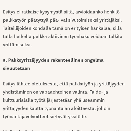
Esitys ei ratkaise kysymystä siitä, arvioidaanko henkilö
palkkatyön päätyttyä pää- vai sivutoimiseksi yrittäjäksi.
Taiteiliijoiden kohdalla tämä on erityisen hankalaa, sillä
tällä hetkellä pelkkä aktiivinen työnhaku voidaan tulkita
yrittämiseksi.
5. Pakkoyrittäjyyden rakenteellinen ongelma
sivuutetaan
Esitys lähtee oletuksesta, että palkkatyön ja yrittäjyyden
yhdistäminen on vapaaehtoinen valinta. Taide- ja
kulttuurialalla työtä järjestetään yhä useammin
yrittäjyyden kautta työnantajan aloitteesta, jolloin
työnantajavelvoitteet siirtyvät yksilölle.