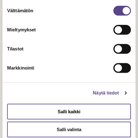
Suostumuksen
Välttämätön
Temen asiaa koskeva lausunto kokonaisuudessaan löytyy
valinta
täältä
.
Mieltymykset
Jaa artikkeli
Tilastot
Markkinointi
Aiheeseen liittyvät artikkelit
Näytä tiedot
Salli kaikki
Salli valinta