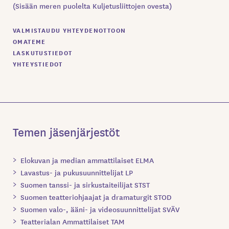
(Sisään meren puolelta Kuljetusliittojen ovesta)
VALMISTAUDU YHTEYDENOTTOON
OMATEME
LASKUTUSTIEDOT
YHTEYSTIEDOT
Temen jäsenjärjestöt
Elokuvan ja median ammattilaiset ELMA
Lavastus- ja pukusuunnittelijat LP
Suomen tanssi- ja sirkustaiteilijat STST
Suomen teatteriohjaajat ja dramaturgit STOD
Suomen valo-, ääni- ja videosuunnittelijat SVÄV
Teatterialan Ammattilaiset TAM