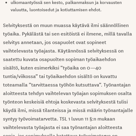
ulkomaantyössä sen kesto, palkanmaksun ja korvausten
valuutta, luontoisedut ja kotiuttamisen ehdot.
Selvityksestä on muun muassa käytävä ilmi säännöllinen
työaika. Pykälästä tai sen esitöistä ei ilmene, millä tavalla
selvitys annetaan, jos osapuolet ovat sopineet
vaihtelevasta työajasta. Käytännössä selvityksessä on
saatettu kuvata osapuolten sopiman työaikaehdon
sisältö, kuten esimerkiksi ”työaika on 0—40
tuntia/viikossa” tai työaikaehdon sisältö on kuvattu
toteamalla ”tarvittaessa työhön kutsuttava”. Työnantajan
aloitteesta tehdyn vaihtelevan työajan sopimuksen osalta
työnteon keskeisiä ehtoja koskevasta selvityksestä tulisi
käydä ilmi, missä tilanteissa ja missä määrin työnantajalle
syntyy työvoimatarvetta. TSL 1 luvun 11 §:n mukaan
vaihtelevasta työajasta ei saa työnantajan aloitteesta
sopia, jos sopimuksella katettava työvoimatarve on