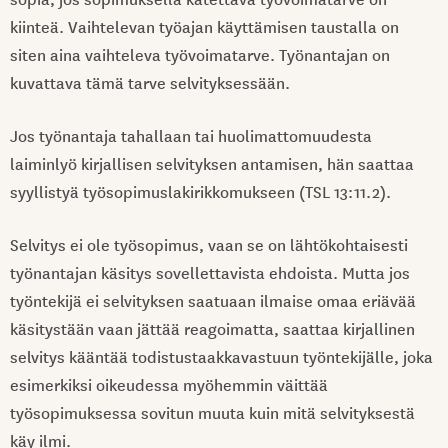
kiinteä. Vaihtelevan työajan käyttämisen taustalla on
siten aina vaihteleva työvoimatarve. Työnantajan on
kuvattava tämä tarve selvityksessään.
Jos työnantaja tahallaan tai huolimattomuudesta
laiminlyö kirjallisen selvityksen antamisen, hän saattaa
syyllistyä työsopimuslakirikkomukseen (TSL 13:11.2).
Selvitys ei ole työsopimus, vaan se on lähtökohtaisesti
työnantajan käsitys sovellettavista ehdoista. Mutta jos
työntekijä ei selvityksen saatuaan ilmaise omaa eriävää
käsitystään vaan jättää reagoimatta, saattaa kirjallinen
selvitys kääntää todistustaakkavastuun työntekijälle, joka
esimerkiksi oikeudessa myöhemmin väittää
työsopimuksessa sovitun muuta kuin mitä selvityksestä
käy ilmi.