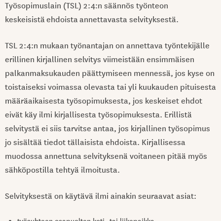
Työsopimuslain (TSL) 2:4:n säännös työnteon
keskeisistä ehdoista annettavasta selvityksestä.
TSL 2:4:n mukaan työnantajan on annettava työntekijälle
erillinen kirjallinen selvitys viimeistään ensimmäisen
palkanmaksukauden päättymiseen mennessä, jos kyse on
toistaiseksi voimassa olevasta tai yli kuukauden pituisesta
määräaikaisesta työsopimuksesta, jos keskeiset ehdot
eivät käy ilmi kirjallisesta työsopimuksesta. Erillistä
selvitystä ei siis tarvitse antaa, jos kirjallinen työsopimus
jo sisältää tiedot tällaisista ehdoista. Kirjallisessa
muodossa annettuna selvityksenä voitaneen pitää myös
sähköpostilla tehtyä ilmoitusta.
Selvityksestä on käytävä ilmi ainakin seuraavat asiat:
työsuhteen osapuolten koti- tai liikepaikka