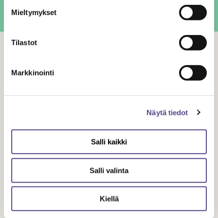
Mieltymykset
Kirjoittaja on juristi Asianajotoimisto Kalasatamassa.
Tilastot
Aiheeseen liittyvät artikkelit
Markkinointi
Näytä tiedot
Salli kaikki
Salli valinta
JURISTIN BLOGI
Kiellä