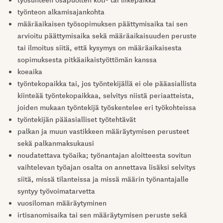
työnteon alkamisajankohta
määräaikaisen työsopimuksen päättymisaika tai sen
arvioitu päättymisaika sekä määräaikaisuuden peruste
tai ilmoitus siitä, että kysymys on määräaikaisesta
sopimuksesta pitkäaikaistyöttömän kanssa
koeaika
työntekopaikka tai, jos työntekijällä ei ole pääasiallista
kiinteää työntekopaikkaa, selvitys niistä periaatteista,
joiden mukaan työntekijä työskentelee eri työkohteissa
työntekijän pääasialliset työtehtävät
palkan ja muun vastikkeen määräytymisen perusteet
sekä palkanmaksukausi
noudatettava työaika; työnantajan aloitteesta sovitun
vaihtelevan työajan osalta on annettava lisäksi selvitys
siitä, missä tilanteissa ja missä määrin työnantajalle
syntyy työvoimatarvetta
vuosiloman määräytyminen
irtisanomisaika tai sen määräytymisen peruste sekä