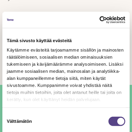
Eli jos et saa työsopimusta kirjallisena tai jos
työsopimuksessasi ei ole esim. mainittu työaikaa tai muita
pyydä kirjallinen selvitys työsuhteen
tärkeitä työehtoja,
ehdoista.
Tämä sivusto käyttää evästeitä
Käytämme evästeitä tarjoamamme sisällön ja mainosten
Jaa artikkeli
räätälöimiseen, sosiaalisen median ominaisuuksien
tukemiseen ja kävijämäärämme analysoimiseen. Lisäksi
jaamme sosiaalisen median, mainosalan ja analytiikka-
alan kumppaneillemme tietoja siitä, miten käytät
sivustoamme. Kumppanimme voivat yhdistää näitä
tietoja muihin tietoihin, joita olet antanut heille tai joita on
kerätty, kun olet käyttänyt heidän palvelujaan.
Sinan Yasar
Suostumuksen
Välttämätön
valinta