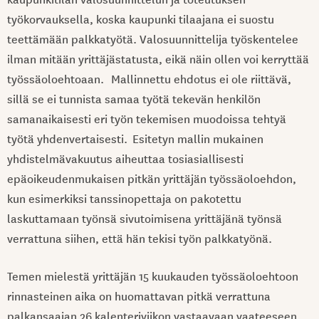
työkorvauksella, koska kaupunki tilaajana ei suostu
teettämään palkkatyötä. Valosuunnittelija työskentelee
ilman mitään yrittäjästatusta, eikä näin ollen voi kerryttää
työssäoloehtoaan. Mallinnettu ehdotus ei ole riittävä,
sillä se ei tunnista samaa työtä tekevän henkilön
samanaikaisesti eri työn tekemisen muodoissa tehtyä
työtä yhdenvertaisesti. Esitetyn mallin mukainen
yhdistelmävakuutus aiheuttaa tosiasiallisesti
epäoikeudenmukaisen pitkän yrittäjän työssäoloehdon,
kun esimerkiksi tanssinopettaja on pakotettu
laskuttamaan työnsä sivutoimisena yrittäjänä työnsä
verrattuna siihen, että hän tekisi työn palkkatyönä.
Temen mielestä yrittäjän 15 kuukauden työssäoloehtoon
rinnasteinen aika on huomattavan pitkä verrattuna
palkansaajan 26 kalenteriviikon vastaavaan vaateeseen.