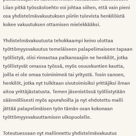
Liian pitkä työssäoloehto voi johtaa siihen, että vain pieni
osa yhdistelmävakuutuksen piiriin tulevista henkilöistä
kokee vakuutuksen ottamisen mielekkääksi.
Yhdistelmävakuutusta tehokkaampi keino ulottaa
työttömyysvakuutus temeläiseen palapelimaiseen tapaan
työllistyä, olisi rinnastaa palkansaajiin ne henkilöt, jotka
työllistyvät omassa työssä, myös osuuskuntien kautta,
joilla ei ole omaa toiminimeä tai yritystä. Tosin sanoen,
henkilöt, jotka nyt tulkitaan sivutoimisiksi yrittäjiksi ilman
aitoa yrittäjästatusta. Temen jäsenistössä työllistytään
säännöllisesti myös apurahoilla ja nyt ehdotettu malli
jättää palapelimäisen työn tämän osan kokonaan
työttömyysvakuuttamisen ulkopuolelle.
Toteutuessaan nyt mallinnettu yhdistelmävakuutus