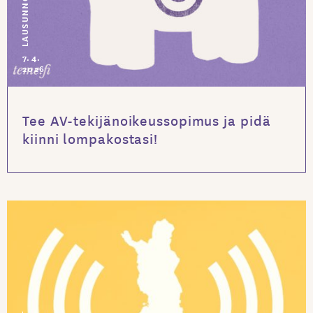
LAUSUNNOT
7.4.
2026
Tee AV-tekijänoikeussopimus ja pidä
kiinni lompakostasi!