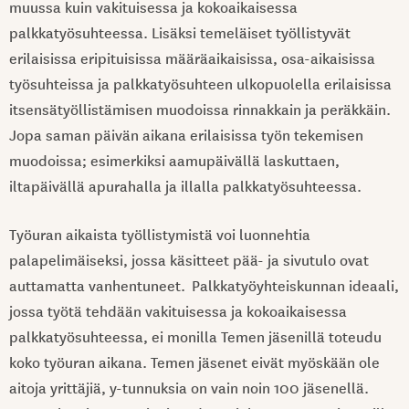
muussa kuin vakituisessa ja kokoaikaisessa
palkkatyösuhteessa. Lisäksi temeläiset työllistyvät
erilaisissa eripituisissa määräaikaisissa, osa-aikaisissa
työsuhteissa ja palkkatyösuhteen ulkopuolella erilaisissa
itsensätyöllistämisen muodoissa rinnakkain ja peräkkäin.
Jopa saman päivän aikana erilaisissa työn tekemisen
muodoissa; esimerkiksi aamupäivällä laskuttaen,
iltapäivällä apurahalla ja illalla palkkatyösuhteessa.
Työuran aikaista työllistymistä voi luonnehtia
palapelimäiseksi, jossa käsitteet pää- ja sivutulo ovat
auttamatta vanhentuneet. Palkkatyöyhteiskunnan ideaali,
jossa työtä tehdään vakituisessa ja kokoaikaisessa
palkkatyösuhteessa, ei monilla Temen jäsenillä toteudu
koko työuran aikana. Temen jäsenet eivät myöskään ole
aitoja yrittäjiä, y-tunnuksia on vain noin 100 jäsenellä.