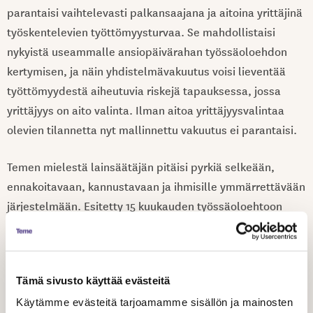
parantaisi vaihtelevasti palkansaajana ja aitoina yrittäjinä
työskentelevien työttömyysturvaa. Se mahdollistaisi
nykyistä useammalle ansiopäivärahan työssäoloehdon
kertymisen, ja näin yhdistelmävakuutus voisi lieventää
työttömyydestä aiheutuvia riskejä tapauksessa, jossa
yrittäjyys on aito valinta. Ilman aitoa yrittäjyysvalintaa
olevien tilannetta nyt mallinnettu vakuutus ei parantaisi.
Temen mielestä lainsäätäjän pitäisi pyrkiä selkeään,
ennakoitavaan, kannustavaan ja ihmisille ymmärrettävään
järjestelmään. Esitetty 15 kuukauden työssäoloehtoon
rinnasteinen aika on liian pitkä, jotta sen voisi nähdä
kannustavana. Nyt esitetty malli monimutkaistaa jo
entisestään vaikeaselkoiseksi koettua
Tämä sivusto käyttää evästeitä
työttömyysturvajärjestelmää ja vastaa vain osaan siitä
uudistustarpeesta, joka on seurausta työelämän
Käytämme evästeitä tarjoamamme sisällön ja mainosten