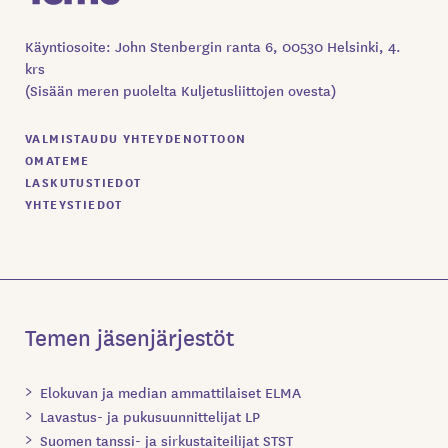
Käyntiosoite: John Stenbergin ranta 6, 00530 Helsinki, 4.
krs
(Sisään meren puolelta Kuljetusliittojen ovesta)
VALMISTAUDU YHTEYDENOTTOON
OMATEME
LASKUTUSTIEDOT
YHTEYSTIEDOT
Temen jäsenjärjestöt
Elokuvan ja median ammattilaiset ELMA
Lavastus- ja pukusuunnittelijat LP
Suomen tanssi- ja sirkustaiteilijat STST