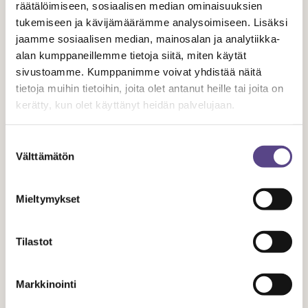
räätälöimiseen, sosiaalisen median ominaisuuksien
moninaistumisesta. Toteutuessaan se saattaa tuottaa
tukemiseen ja kävijämäärämme analysoimiseen. Lisäksi
lisää ulkopuolisuuden kokemusta ja luottamuspulaa
jaamme sosiaalisen median, mainosalan ja analytiikka-
suhteessa yhteiskunnan suojaaviin instituutioihin. Lisäksi
alan kumppaneillemme tietoja siitä, miten käytät
Teme kysyy miten kaavailuissa oleva tulorekisteri,
sivustoamme. Kumppanimme voivat yhdistää näitä
työttömyysturvan euromääräistäminen ja työajan
tietoja muihin tietoihin, joita olet antanut heille tai joita on
seuraamisesta luopuminen suhteutuu nyt mallinnettuun
kerätty, kun olet käyttänyt heidän palvelujaan.
yhdistelmävakuutukseen? Olisiko perusteltua tutkia
edellä mainittujen seikkojen vaikutus kiirehtimisen sijaan?
Suostumuksen
Välttämätön
valinta
Esitetty malli lähtee siitä, että vakuutus rahoitetaan
yksinomaan työttömyyskassan jäsenmaksuilla. Kalliit
Mieltymykset
kassamaksut saattavat johtaa siihen, että vakuutuksen
ottaminen ei ole pienillä ja sirpaleisilla tuloilla
Tilastot
mahdollista.
Markkinointi
Teatteri- ja mediatyöntekijöiden liitto ry