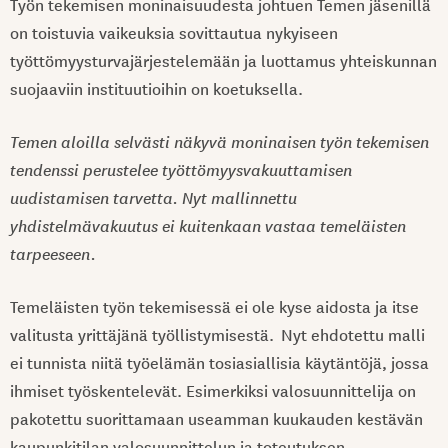
Työn tekemisen moninaisuudesta johtuen Temen jäsenillä
on toistuvia vaikeuksia sovittautua nykyiseen
työttömyysturvajärjestelemään ja luottamus yhteiskunnan
suojaaviin instituutioihin on koetuksella.
Temen aloilla selvästi näkyvä moninaisen työn tekemisen
tendenssi perustelee työttömyysvakuuttamisen
uudistamisen tarvetta. Nyt mallinnettu
yhdistelmävakuutus ei kuitenkaan vastaa temeläisten
tarpeeseen.
Temeläisten työn tekemisessä ei ole kyse aidosta ja itse
valitusta yrittäjänä työllistymisestä. Nyt ehdotettu malli
ei tunnista niitä työelämän tosiasiallisia käytäntöjä, jossa
ihmiset työskentelevät. Esimerkiksi valosuunnittelija on
pakotettu suorittamaan useamman kuukauden kestävän
kaupunkitilan valosuunnittelun ja toteutuksen