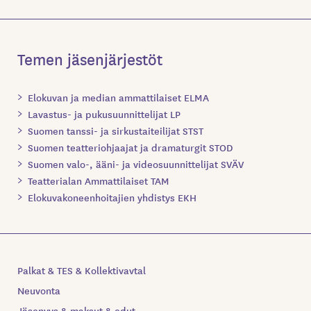
Temen jäsenjärjestöt
Elokuvan ja median ammattilaiset ELMA
Lavastus- ja pukusuunnittelijat LP
Suomen tanssi- ja sirkustaiteilijat STST
Suomen teatteriohjaajat ja dramaturgit STOD
Suomen valo-, ääni- ja videosuunnittelijat SVÄV
Teatterialan Ammattilaiset TAM
Elokuvakoneenhoitajien yhdistys EKH
Palkat & TES & Kollektivavtal
Neuvonta
Jäsenyys & maksut & edut