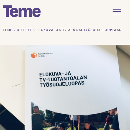
Menu
Siirry
TEME
>
UUTISET
>
ELOKUVA- JA TV-ALA SAI TYÖSUOJELUOPPAAN
sisältöön