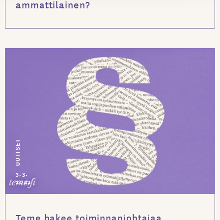
ammattilainen?
UUTISET
3.3.
2022
Teme hakee toiminnanjohtajaa