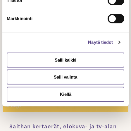
Tilastot
Markkinointi
Näytä tiedot
Salli kaikki
Salli valinta
UUTISET
Kiellä
5.9.
2023
Saithan kertaerät, elokuva- ja tv-alan