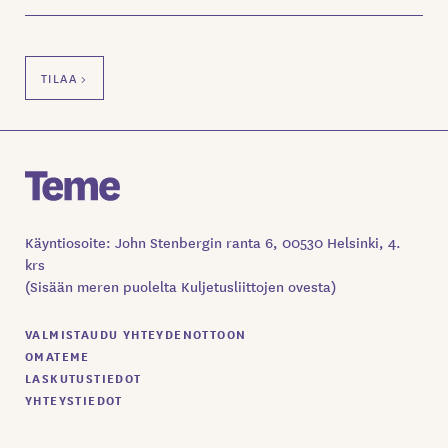
Käyntiosoite: John Stenbergin ranta 6, 00530 Helsinki, 4.
krs
(Sisään meren puolelta Kuljetusliittojen ovesta)
VALMISTAUDU YHTEYDENOTTOON
OMATEME
LASKUTUSTIEDOT
YHTEYSTIEDOT