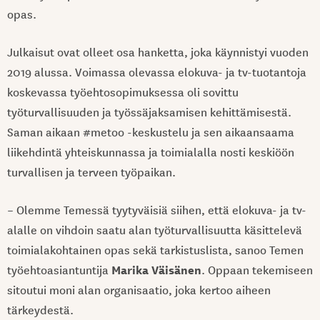
opas.
Julkaisut ovat olleet osa hanketta, joka käynnistyi vuoden
2019 alussa. Voimassa olevassa elokuva- ja tv-tuotantoja
koskevassa työehtosopimuksessa oli sovittu
työturvallisuuden ja työssäjaksamisen kehittämisestä.
Saman aikaan #metoo -keskustelu ja sen aikaansaama
liikehdintä yhteiskunnassa ja toimialalla nosti keskiöön
turvallisen ja terveen työpaikan.
– Olemme Temessä tyytyväisiä siihen, että elokuva- ja tv-
alalle on vihdoin saatu alan työturvallisuutta käsittelevä
toimialakohtainen opas sekä tarkistuslista, sanoo Temen
Marika Väisänen
työehtoasiantuntija
. Oppaan tekemiseen
sitoutui moni alan organisaatio, joka kertoo aiheen
tärkeydestä.