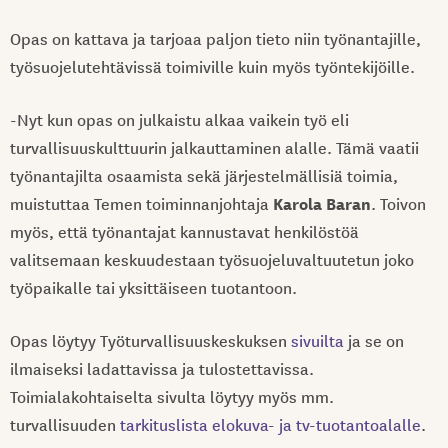
Opas on kattava ja tarjoaa paljon tieto niin työnantajille,
työsuojelutehtävissä toimiville kuin myös työntekijöille.
-Nyt kun opas on julkaistu alkaa vaikein työ eli
turvallisuuskulttuurin jalkauttaminen alalle. Tämä vaatii
työnantajilta osaamista sekä järjestelmällisiä toimia,
Karola Baran
muistuttaa Temen toiminnanjohtaja
. Toivon
myös, että työnantajat kannustavat henkilöstöä
valitsemaan keskuudestaan työsuojeluvaltuutetun joko
työpaikalle tai yksittäiseen tuotantoon.
Opas löytyy Työturvallisuuskeskuksen
sivuilta
ja se on
ilmaiseksi ladattavissa ja tulostettavissa.
Toimialakohtaiselta sivulta löytyy myös mm.
turvallisuuden
tarkituslista elokuva- ja tv-tuotantoalalle
.