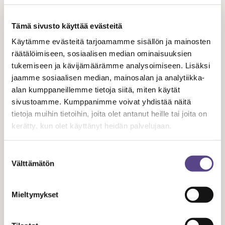
Aiheeseen liittyvät artikkelit
Tämä sivusto käyttää evästeitä
Käytämme evästeitä tarjoamamme sisällön ja mainosten
räätälöimiseen, sosiaalisen median ominaisuuksien
tukemiseen ja kävijämäärämme analysoimiseen. Lisäksi
jaamme sosiaalisen median, mainosalan ja analytiikka-
alan kumppaneillemme tietoja siitä, miten käytät
sivustoamme. Kumppanimme voivat yhdistää näitä
tietoja muihin tietoihin, joita olet antanut heille tai joita on
kerätty, kun olet käyttänyt heidän palvelujaan.
UUTISET
Suostumuksen
Välttämätön
valinta
1.1.
2026
Mieltymykset
Mikä on kokonaistyöaikasopimus?