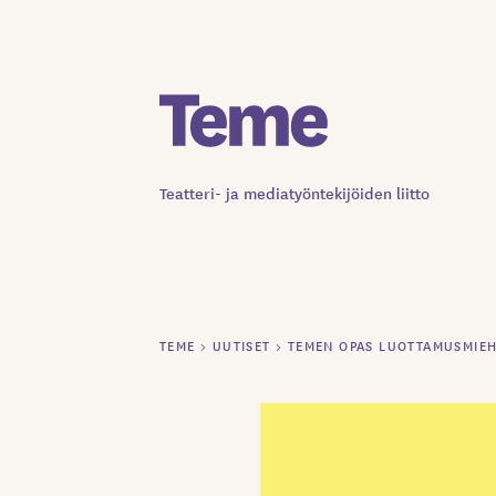
Siirry
sisältöön
Teatteri- ja mediatyöntekijöiden liitto
TEME
>
UUTISET
>
TEMEN OPAS LUOTTAMUSMIEH