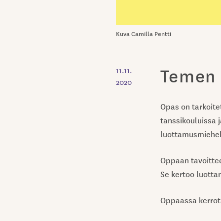
Kuva Camilla Pentti
Temen 
11.11.
2020
Opas on tarkoite
tanssikouluissa j
luottamusmieheks
Oppaan tavoittee
Se kertoo luotta
Oppaassa kerrota