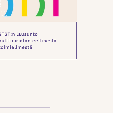
SET
25.11.
2020
STST:n lausunto
kulttuurialan eettisestä
toimielimestä