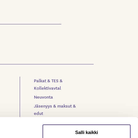
Palkat & TES &
Kollektivavtal
Neuvonta
Jäsenyys & maksut &
edut
Verkkolehti Meteli
Toiminta & organisaatio
Salli kaikki