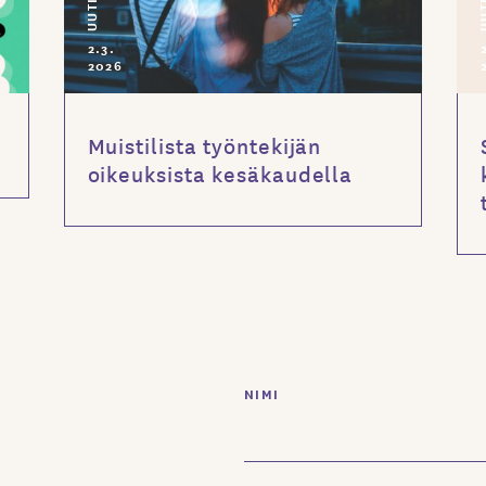
UUTISET
UUTI
2.3.
2026
Muistilista työntekijän
oikeuksista kesäkaudella
NIMI