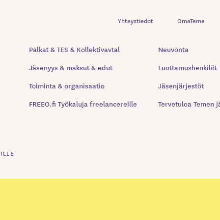
Yhteystiedot
OmaTeme
Palkat & TES & Kollektivavtal
Neuvonta
Jäsenyys & maksut & edut
Luottamushenkilöt
Toiminta & organisaatio
Jäsenjärjestöt
FREEO.fi Työkaluja freelancereille
Tervetuloa Temen j
ILLE