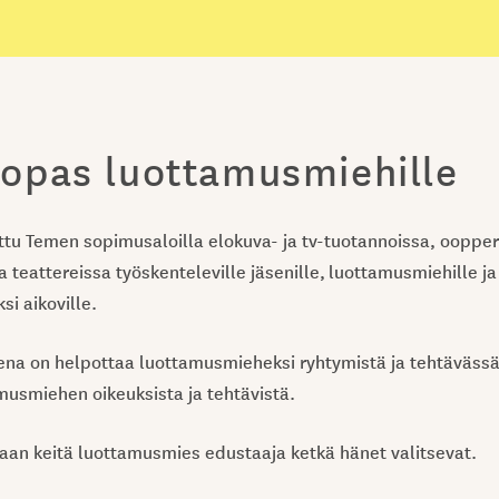
opas luottamusmiehille
ttu Temen sopimusaloilla elokuva- ja tv-tuotannoissa, ooppe
a teattereissa työskenteleville jäsenille, luottamusmiehille ja
i aikoville.
na on helpottaa luottamusmieheksi ryhtymistä ja tehtävässä
musmiehen oikeuksista ja tehtävistä.
an keitä luottamusmies edustaaja ketkä hänet valitsevat.