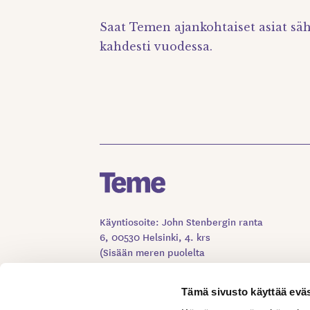
Saat Temen ajankohtaiset asiat säh
kahdesti vuodessa.
Käyntiosoite: John Stenbergin ranta
6, 00530 Helsinki, 4. krs
(Sisään meren puolelta
Kuljetusliittojen ovesta)
Tämä sivusto käyttää eväs
VALMISTAUDU YHTEYDENOTTOON