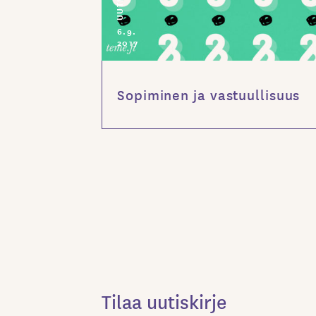
UUTISET
6.9.
2017
Sopiminen ja vastuullisuus
Tilaa uutiskirje