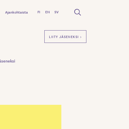
FI
EN
SV
Ajankohtaista
LIITY JÄSENEKSI >
äseneksi