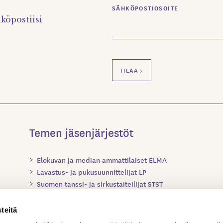
SÄHKÖPOSTIOSOITE
köpostiisi
Temen jäsenjärjestöt
Elokuvan ja median ammattilaiset ELMA
Lavastus- ja pukusuunnittelijat LP
Suomen tanssi- ja sirkustaiteilijat STST
Suomen teatteriohjaajat ja dramaturgit STOD
Suomen valo-, ääni- ja videosuunnittelijat SVÄV
teitä
Teatterialan Ammattilaiset TAM