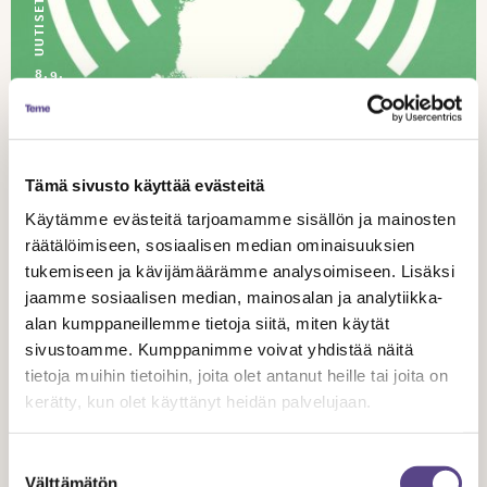
UUTISET
8.9.
2021
Teatterijärjestöjen Keskusliitto lausuu
Tämä sivusto käyttää evästeitä
valtionbudjetin luonnoksesta
Käytämme evästeitä tarjoamamme sisällön ja mainosten
räätälöimiseen, sosiaalisen median ominaisuuksien
tukemiseen ja kävijämäärämme analysoimiseen. Lisäksi
jaamme sosiaalisen median, mainosalan ja analytiikka-
alan kumppaneillemme tietoja siitä, miten käytät
sivustoamme. Kumppanimme voivat yhdistää näitä
tietoja muihin tietoihin, joita olet antanut heille tai joita on
kerätty, kun olet käyttänyt heidän palvelujaan.
Suostumuksen
Välttämätön
valinta