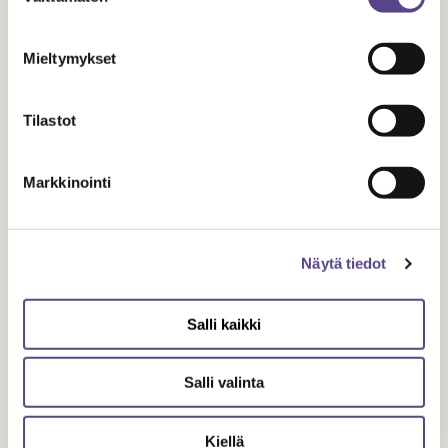
UUTISET
Mieltymykset
4.2.
2020
Tilastot
Elokuva- ja tv-alan neuvottelut
Markkinointi
edelleen katkolla – järjestäytynyt
työnantaja voi soveltaa tessiä
Näytä tiedot
Salli kaikki
Salli valinta
Kiellä