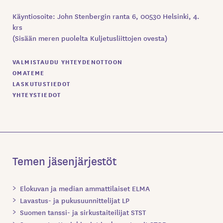
Käyntiosoite: John Stenbergin ranta 6, 00530 Helsinki, 4.
krs
(Sisään meren puolelta Kuljetusliittojen ovesta)
VALMISTAUDU YHTEYDENOTTOON
OMATEME
LASKUTUSTIEDOT
YHTEYSTIEDOT
Temen jäsenjärjestöt
Elokuvan ja median ammattilaiset ELMA
Lavastus- ja pukusuunnittelijat LP
Suomen tanssi- ja sirkustaiteilijat STST