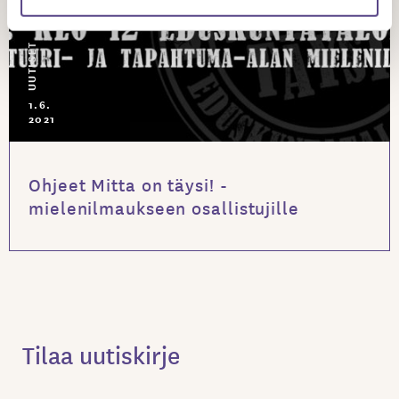
UUTISET
1.6.
2021
Ohjeet Mitta on täysi! -
mielenilmaukseen osallistujille
Tilaa uutiskirje