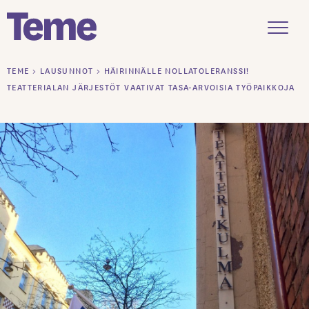
Menu
Siirry
TEME
>
LAUSUNNOT
>
HÄIRINNÄLLE NOLLATOLERANSSI!
sisältöön
TEATTERIALAN JÄRJESTÖT VAATIVAT TASA-ARVOISIA TYÖPAIKKOJA