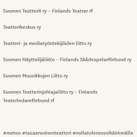
Suomen Teatterit ry – Finlands Teatrar rf
Teatterikeskus ry
Teatteri- ja mediatyöntekijöiden liitto ry
Suomen Näyttelijäliitto – Finlands Skådespelarförbund ry
Suomen Muusikkojen Liitto ry
Suomen Teatterinjohtajaliitto ry – Finlands
Teaterledareförbund rf
#metoo #tasaarvoinenteatteri #nollatoleranssihäirinnälle