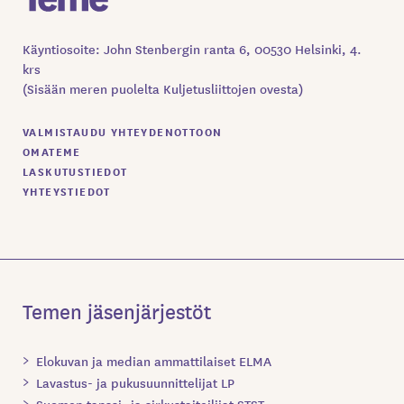
Käyntiosoite: John Stenbergin ranta 6, 00530 Helsinki, 4.
krs
(Sisään meren puolelta Kuljetusliittojen ovesta)
VALMISTAUDU YHTEYDENOTTOON
OMATEME
LASKUTUSTIEDOT
YHTEYSTIEDOT
Temen jäsenjärjestöt
Elokuvan ja median ammattilaiset ELMA
Lavastus- ja pukusuunnittelijat LP
Suomen tanssi- ja sirkustaiteilijat STST