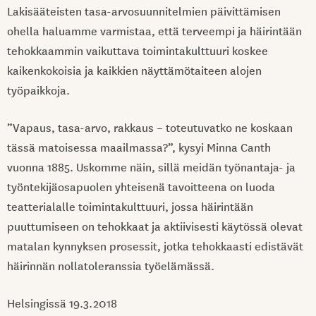
Lakisääteisten tasa-arvosuunnitelmien päivittämisen
ohella haluamme varmistaa, että terveempi ja häirintään
tehokkaammin vaikuttava toimintakulttuuri koskee
kaikenkokoisia ja kaikkien näyttämötaiteen alojen
työpaikkoja.
”Vapaus, tasa-arvo, rakkaus – toteutuvatko ne koskaan
tässä matoisessa maailmassa?”, kysyi Minna Canth
vuonna 1885. Uskomme näin, sillä meidän työnantaja- ja
työntekijäosapuolen yhteisenä tavoitteena on luoda
teatterialalle toimintakulttuuri, jossa häirintään
puuttumiseen on tehokkaat ja aktiivisesti käytössä olevat
matalan kynnyksen prosessit, jotka tehokkaasti edistävät
häirinnän nollatoleranssia työelämässä.
Helsingissä 19.3.2018