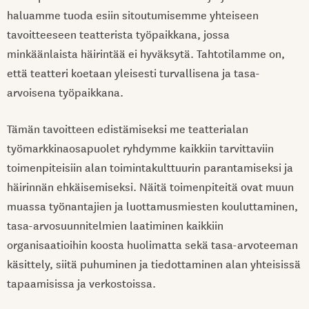
haluamme tuoda esiin sitoutumisemme yhteiseen
tavoitteeseen teatterista työpaikkana, jossa
minkäänlaista häirintää ei hyväksytä. Tahtotilamme on,
että teatteri koetaan yleisesti turvallisena ja tasa-
arvoisena työpaikkana.
Tämän tavoitteen edistämiseksi me teatterialan
työmarkkinaosapuolet ryhdymme kaikkiin tarvittaviin
toimenpiteisiin alan toimintakulttuurin parantamiseksi ja
häirinnän ehkäisemiseksi. Näitä toimenpiteitä ovat muun
muassa työnantajien ja luottamusmiesten kouluttaminen,
tasa-arvosuunnitelmien laatiminen kaikkiin
organisaatioihin koosta huolimatta sekä tasa-arvoteeman
käsittely, siitä puhuminen ja tiedottaminen alan yhteisissä
tapaamisissa ja verkostoissa.