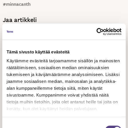
#minnacanth
Jaa artikkeli
Tämä sivusto käyttää evästeitä
Käytämme evästeitä tarjoamamme sisällön ja mainosten
Aiheeseen liittyvät artikkelit
räätälöimiseen, sosiaalisen median ominaisuuksien
tukemiseen ja kävijämäärämme analysoimiseen. Lisäksi
jaamme sosiaalisen median, mainosalan ja analytiikka-
alan kumppaneillemme tietoja siitä, miten käytät
sivustoamme. Kumppanimme voivat yhdistää näitä
tietoja muihin tietoihin, joita olet antanut heille tai joita on
kerätty, kun olet käyttänyt heidän palvelujaan.
Suostumuksen