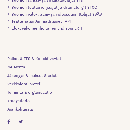
Suomen teatteriohjaajat ja dramaturgit STOD
Suomen valo-, ääni- ja videosuunnittelijat SVÄV
Teatterialan Ammattilaiset TAM
Elokuvakoneenhoitajien yhdistys EKH
Palkat & TES & Kollektivavtal
Neuvonta
Jäsenyys & maksut & edut
Verkkolehti Meteli
Toiminta & organisaatio
Yhteystiedot
Ajankohtaista