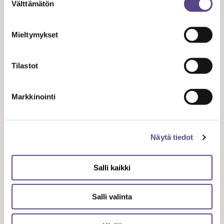
Välttämätön
valinta
LAUSUNNOT
Mieltymykset
13.3.
2020
Tilastot
Markkinointi
Miten koronavirus vaikuttaa
työelämään?
Näytä tiedot
Salli kaikki
Salli valinta