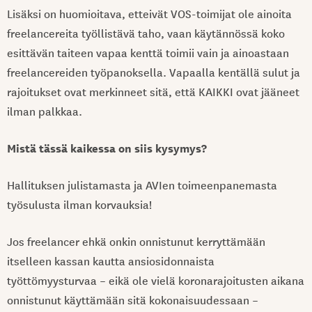
Lisäksi on huomioitava, etteivät VOS-toimijat ole ainoita
freelancereita työllistävä taho, vaan käytännössä koko
esittävän taiteen vapaa kenttä toimii vain ja ainoastaan
freelancereiden työpanoksella. Vapaalla kentällä sulut ja
rajoitukset ovat merkinneet sitä, että KAIKKI ovat jääneet
ilman palkkaa.
Mistä tässä kaikessa on siis kysymys?
Hallituksen julistamasta ja AVIen toimeenpanemasta
työsulusta ilman korvauksia!
Jos freelancer ehkä onkin onnistunut kerryttämään
itselleen kassan kautta ansiosidonnaista
työttömyysturvaa – eikä ole vielä koronarajoitusten aikana
onnistunut käyttämään sitä kokonaisuudessaan –