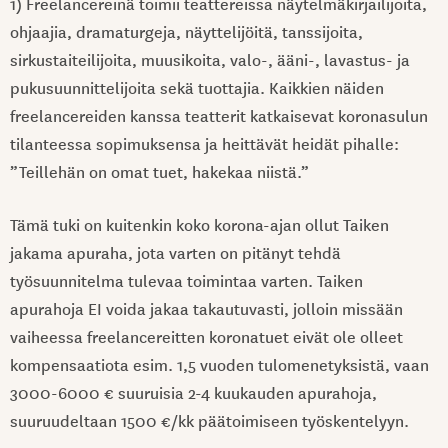
1) Freelancereinä toimii teattereissa näytelmäkirjailijoita,
ohjaajia, dramaturgeja, näyttelijöitä, tanssijoita,
sirkustaiteilijoita, muusikoita, valo-, ääni-, lavastus- ja
pukusuunnittelijoita sekä tuottajia. Kaikkien näiden
freelancereiden kanssa teatterit katkaisevat koronasulun
tilanteessa sopimuksensa ja heittävät heidät pihalle:
”Teillehän on omat tuet, hakekaa niistä.”
Tämä tuki on kuitenkin koko korona-ajan ollut Taiken
jakama apuraha, jota varten on pitänyt tehdä
työsuunnitelma tulevaa toimintaa varten. Taiken
apurahoja EI voida jakaa takautuvasti, jolloin missään
vaiheessa freelancereitten koronatuet eivät ole olleet
kompensaatiota esim. 1,5 vuoden tulomenetyksistä, vaan
3000-6000 € suuruisia 2-4 kuukauden apurahoja,
suuruudeltaan 1500 €/kk päätoimiseen työskentelyyn.