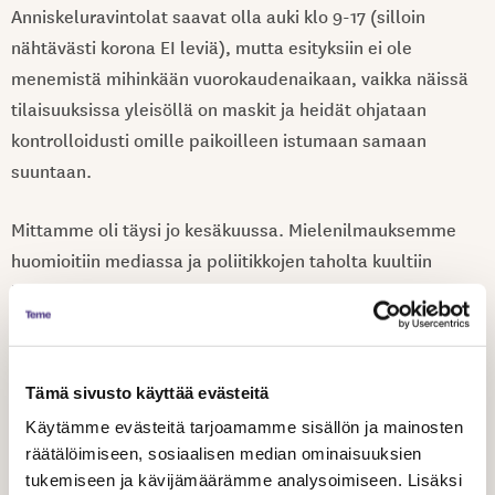
Anniskeluravintolat saavat olla auki klo 9-17 (silloin
nähtävästi korona EI leviä), mutta esityksiin ei ole
menemistä mihinkään vuorokaudenaikaan, vaikka näissä
tilaisuuksissa yleisöllä on maskit ja heidät ohjataan
kontrolloidusti omille paikoilleen istumaan samaan
suuntaan.
Mittamme oli täysi jo kesäkuussa. Mielenilmauksemme
huomioitiin mediassa ja poliitikkojen taholta kuultiin
kauniita puheita, joissa kylläkin toistui turhautuminen
STM:n ylivaltaan. Mielenilmaus on saanut kolme palkintoa
(Music& Media Awards, Helsingin Matkailusäätiön Travel
Awards, Taku ry:n Taide- ja kulttuurialanteko -palkinto).
Tämä sivusto käyttää evästeitä
Palkintoperusteluissa on tuotu esiin mielenilmauksen
Käytämme evästeitä tarjoamamme sisällön ja mainosten
osoittama viesti siitä, että taide on elinkeino; että
räätälöimiseen, sosiaalisen median ominaisuuksien
ammattilaiset osaavat järjestää tapahtumia turvallisesti
tukemiseen ja kävijämäärämme analysoimiseen. Lisäksi