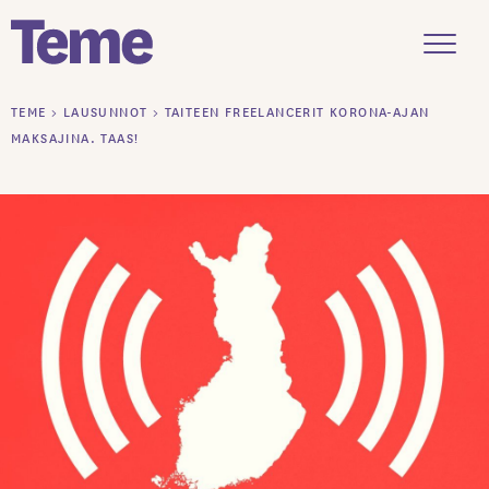
Menu
Siirry
TEME
>
LAUSUNNOT
>
TAITEEN FREELANCERIT KORONA-AJAN
sisältöön
MAKSAJINA. TAAS!