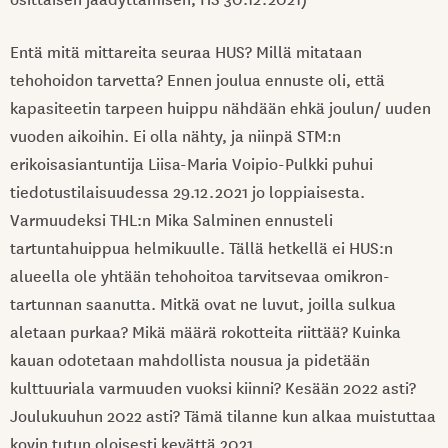
Entä mitä mittareita seuraa HUS? Millä mitataan
tehohoidon tarvetta? Ennen joulua ennuste oli, että
kapasiteetin tarpeen huippu nähdään ehkä joulun/ uuden
vuoden aikoihin. Ei olla nähty, ja niinpä STM:n
erikoisasiantuntija Liisa-Maria Voipio-Pulkki puhui
tiedotustilaisuudessa 29.12.2021 jo loppiaisesta.
Varmuudeksi THL:n Mika Salminen ennusteli
tartuntahuippua helmikuulle. Tällä hetkellä ei HUS:n
alueella ole yhtään tehohoitoa tarvitsevaa omikron-
tartunnan saanutta. Mitkä ovat ne luvut, joilla sulkua
aletaan purkaa? Mikä määrä rokotteita riittää? Kuinka
kauan odotetaan mahdollista nousua ja pidetään
kulttuuriala varmuuden vuoksi kiinni? Kesään 2022 asti?
Joulukuuhun 2022 asti? Tämä tilanne kun alkaa muistuttaa
kovin tutun oloisesti kevättä 2021.