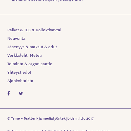
Palkat & TES & Kollektivavtal
Neuvonta
Jäsenyys & maksut & edut
Verkkolehti Meteli
Toiminta & organisaatio
Yhteystiedot
Ajankohtaista
© Teme – Teatteri- ja mediatyöntekijöiden liitto 2017
Tietosuoja ja evästeet
Käyttöehdot
Saavutettavuusseloste