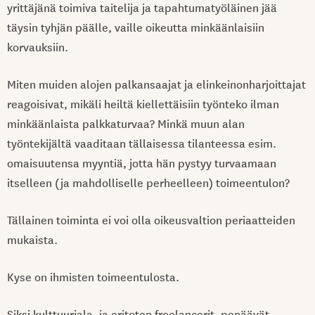
yrittäjänä toimiva taitelija ja tapahtumatyöläinen jää
täysin tyhjän päälle, vaille oikeutta minkäänlaisiin
korvauksiin.
Miten muiden alojen palkansaajat ja elinkeinonharjoittajat
reagoisivat, mikäli heiltä kiellettäisiin työnteko ilman
minkäänlaista palkkaturvaa? Minkä muun alan
työntekijältä vaaditaan tällaisessa tilanteessa esim.
omaisuutensa myyntiä, jotta hän pystyy turvaamaan
itselleen (ja mahdolliselle perheelleen) toimeentulon?
Tällainen toiminta ei voi olla oikeusvaltion periaatteiden
mukaista.
Kyse on ihmisten toimeentulosta.
Siksi kulttuuriala, ja eritoten freelancerit, penäävät