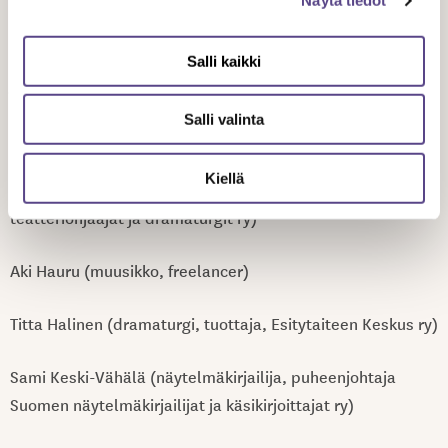
keskustelua.
Näytä tiedot
Allekirjoittajat ovat Mitta on täysi -mielenilmauksen
Salli kaikki
järjestäjiä:
Salli valinta
Karola Baran (toiminnanjohtaja, Teme)
Kiellä
Lija Fischer (ohjaaja, puheenjohtaja Suomen
teatteriohjaajat ja dramaturgit ry)
Aki Hauru (muusikko, freelancer)
Titta Halinen (dramaturgi, tuottaja, Esitytaiteen Keskus ry)
Sami Keski-Vähälä (näytelmäkirjailija, puheenjohtaja
Suomen näytelmäkirjailijat ja käsikirjoittajat ry)