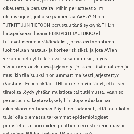
oikeutettuja perusteita: Mihin perustuvat STM
ohjauskirjeet, joilla se paimentaa AVEja? Mihin
TUTKITTUUN TIETOON perustuu tänä syksynä THL:n
hätäpäissään luoma RISKIPISTETAULUKKO eli
tuttavallisemmin räkäindeksi, joissa eri tapahtumat
luokitellaan matala- ja korkeariskisiksi, ja jota AVIen
virkamiehet nyt tulkitsevat kuka mitenkin, myös
sivuuttaen kaikki turvajärjestelyt joita esittävän taiteen ja
musiikin tilaisuuksiin on ammattimaisesti järjestetty?
(Vastaus: Ei mihinkään. THL on itse myöntänyt, ettei sen
tiimoilta löydy yhtään muistiota tai tutkimusta, vaan se
perustuu ns. käytäväkyselyihin. Jopa eduskunnan
oikeuskansleri Tuomas Pöysti on todennut, että taulukolla
tulisi olla olemassa tarkemmat epidemiologiset
perustelut ja juuri niiden puuttuminen esti koronapassin
osittaisen jäädyttämisen, HS 30.12.2021)