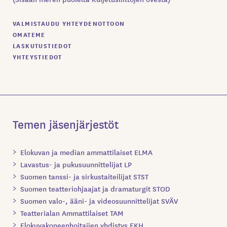
VALMISTAUDU YHTEYDENOTTOON
OMATEME
LASKUTUSTIEDOT
YHTEYSTIEDOT
Temen jäsenjärjestöt
Elokuvan ja median ammattilaiset ELMA
Lavastus- ja pukusuunnittelijat LP
Suomen tanssi- ja sirkustaiteilijat STST
Suomen teatteriohjaajat ja dramaturgit STOD
Suomen valo-, ääni- ja videosuunnittelijat SVÄV
Teatterialan Ammattilaiset TAM
Elokuvakoneenhoitajien yhdistys EKH