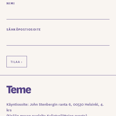
NIMI
SÄHKÖPOSTIOSOITE
Käyntiosoite: John Stenbergin ranta 6, 00530 Helsinki, 4.
krs
(Sisään meren puolelta Kuljetusliittojen ovesta)