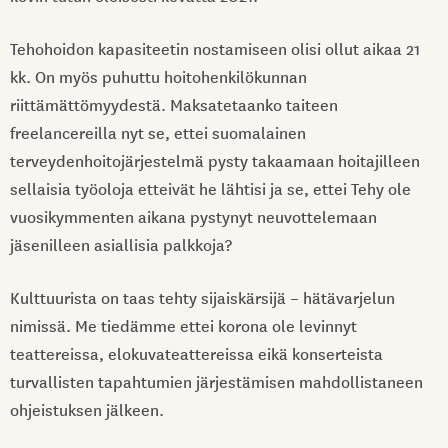
Tehohoidon kapasiteetin nostamiseen olisi ollut aikaa 21
kk. On myös puhuttu hoitohenkilökunnan
riittämättömyydestä. Maksatetaanko taiteen
freelancereilla nyt se, ettei suomalainen
terveydenhoitojärjestelmä pysty takaamaan hoitajilleen
sellaisia työoloja etteivät he lähtisi ja se, ettei Tehy ole
vuosikymmenten aikana pystynyt neuvottelemaan
jäsenilleen asiallisia palkkoja?
Kulttuurista on taas tehty sijaiskärsijä – hätävarjelun
nimissä. Me tiedämme ettei korona ole levinnyt
teattereissa, elokuvateattereissa eikä konserteista
turvallisten tapahtumien järjestämisen mahdollistaneen
ohjeistuksen jälkeen.