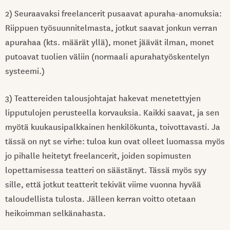
2) Seuraavaksi freelancerit pusaavat apuraha-anomuksia:
Riippuen työsuunnitelmasta, jotkut saavat jonkun verran
apurahaa (kts. määrät yllä), monet jäävät ilman, monet
putoavat tuolien väliin (normaali apurahatyöskentelyn
systeemi.)
3) Teattereiden talousjohtajat hakevat menetettyjen
lipputulojen perusteella korvauksia. Kaikki saavat, ja sen
myötä kuukausipalkkainen henkilökunta, toivottavasti. Ja
tässä on nyt se virhe: tuloa kun ovat olleet luomassa myös
jo pihalle heitetyt freelancerit, joiden sopimusten
lopettamisessa teatteri on säästänyt. Tässä myös syy
sille, että jotkut teatterit tekivät viime vuonna hyvää
taloudellista tulosta. Jälleen kerran voitto otetaan
heikoimman selkänahasta.