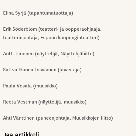
Elina Syrjä (tapahtumatuottaja)
Erik Söderblom (teatteri- ja oopperaohjaaja,
teatterinjohtaja, Espoon kaupunginteatteri)
Antti Timonen (näyttelijä, Näyttelijäliitto)
Sattva-Hanna Toiviainen (lavastaja)
Paula Vesala (muusikko)
Reeta Vestman (näyttelijä, muusikko)
Ahti Vänttinen (puheenjohtaja, Muusikkojen liitto)
Jaa artikkeli