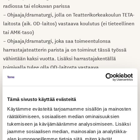
radiossa tai elokuvan parissa
– Ohjaaja/dramaturgi, jolla on Teatterikorkeakoulun TETA-
laitosta (aik. OD-laitos) vastaava koulutus (ei tieteellinen
tai AMK-taso)
– Ohjaaja/dramaturgi, joka saa toimeentulonsa
harrastajateatterin parista ja on toiminut tässä työssä
vähintään kaksi vuotta. Lisäksi harrastajakentällä
toimivalla tulee olla OD-laitosta vastaava
taidekorkeakoulutus (ei tieteellinen tai AMK-taso)
– Ammattiteatterin taiteellisen johtaja, joka myös ohjaa
– Teatteritaiteen korkeakoulussa toimiva
Tämä sivusto käyttää evästeitä
ohjaaja/dramaturgi
Käytämme evästeitä tarjoamamme sisällön ja mainosten
räätälöimiseen, sosiaalisen median ominaisuuksien
Liity jäseneksi
tukemiseen ja kävijämäärämme analysoimiseen. Lisäksi
jaamme sosiaalisen median, mainosalan ja analytiikka-
Toiminnan painopisteet 2020
alan kumppaneillemme tietoja siitä, miten käytät