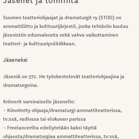
Jäsenet ja toiminta
Suomen teatteriohjaajat ja dramaturgit ry (STOD) on
ammattiliitto ja kulttuurijärjestö, jonka tehtäviin kuuluu
jäsenistön edunvalvonta sekä vahva vaikuttaminen
teatteri- ja kulttuuripolitiikkaan.
Jäseneksi
Jäseniä on 372. He työskentelevät teatteriohjaajina ja
dramaturgeina.
Kriteerit varsinaiselle jäsenelle:
– Kiinnitetty ohjaaja/dramaturgi ammattiteatterissa,
tv:ssä, radiossa tai elokuvan parissa
– Freelancerilta edellytetään kaksi täyttä
ohjausta/dramaturgiaa ammattiteatterissa, tv:ssä,