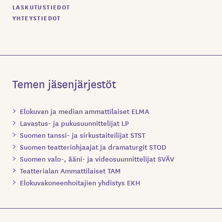
LASKUTUSTIEDOT
YHTEYSTIEDOT
Temen jäsenjärjestöt
Elokuvan ja median ammattilaiset ELMA
Lavastus- ja pukusuunnittelijat LP
Suomen tanssi- ja sirkustaiteilijat STST
Suomen teatteriohjaajat ja dramaturgit STOD
Suomen valo-, ääni- ja videosuunnittelijat SVÄV
Teatterialan Ammattilaiset TAM
Elokuvakoneenhoitajien yhdistys EKH