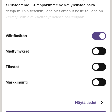
sivustoamme. Kumppanimme voivat yhdistää näitä
Teatteriohjaajien ja dramaturgien edunvalvonta
tietoja muihin tietoihin, joita olet antanut heille tai joita on
Kulttuuripolitiikka
kerätty, kun olet käyttänyt heidän palvelujaan.
Koulutuspolitiikka
Kansainvälinen yhteistyö
Suostumuksen
Välttämätön
Tiedotus
valinta
Mieltymykset
Tilaa uutiskirje
Tilastot
Saat Temen ajankohtaiset asiat sähköpostiisi
Markkinointi
kahdesti vuodessa.
NIMI
Näytä tiedot