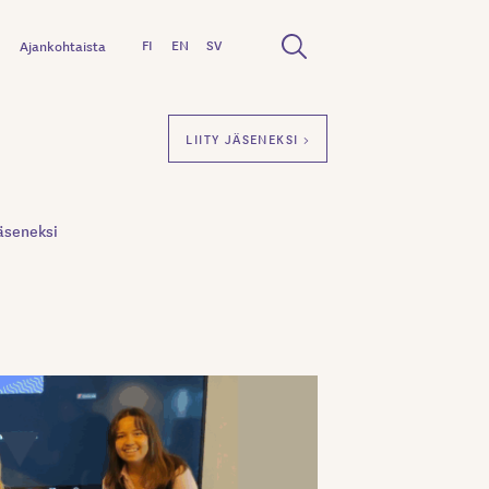
FI
EN
SV
Ajankohtaista
LIITY JÄSENEKSI >
äseneksi