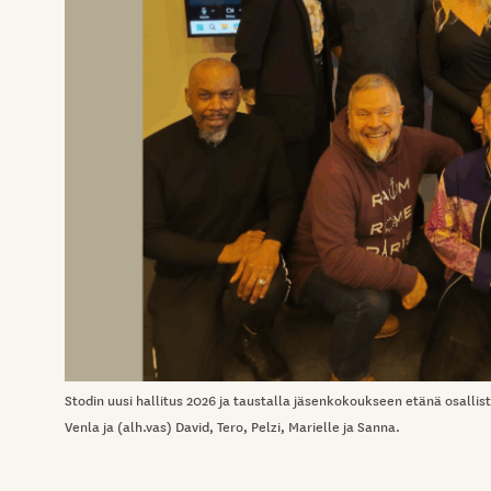
Stodin uusi hallitus 2026 ja taustalla jäsenkokoukseen etänä osallis
Venla ja (alh.vas) David, Tero, Pelzi, Marielle ja Sanna.