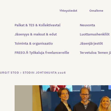
Yhteystiedot
OmaTeme
Palkat & TES & Kollektivavtal
Neuvonta
Jäsenyys & maksut & edut
Luottamushenkilöt
Toiminta & organisaatio
Jäsenjärjestöt
FREEO.fi Työkaluja freelancereille
Tervetuloa Temen j
URGIT STOD
>
STODIN JOHTOKUNTA 2026