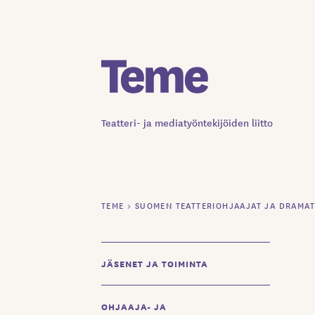
Siirry
sisältöön
Teatteri- ja mediatyöntekijöiden liitto
TEME
>
SUOMEN TEATTERIOHJAAJAT JA DRAMAT
JÄSENET JA TOIMINTA
OHJAAJA- JA