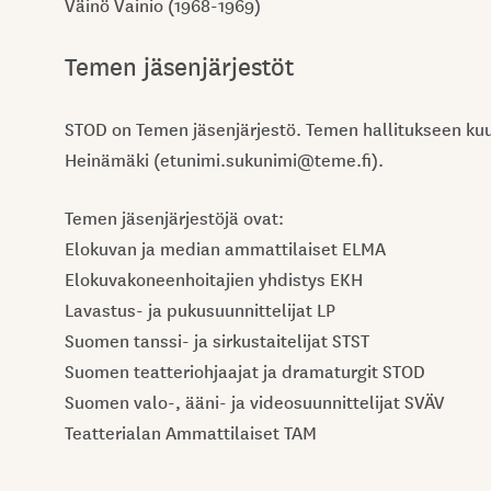
Väinö Vainio (1968-1969)
Temen jäsenjärjestöt
STOD on Temen jäsenjärjestö. Temen hallitukseen kuul
Heinämäki (etunimi.sukunimi@teme.fi).
Temen jäsenjärjestöjä ovat:
Elokuvan ja median ammattilaiset ELMA
Elokuvakoneenhoitajien yhdistys EKH
Lavastus- ja pukusuunnittelijat LP
Suomen tanssi- ja sirkustaitelijat STST
Suomen teatteriohjaajat ja dramaturgit STOD
Suomen valo-, ääni- ja videosuunnittelijat SVÄV
Teatterialan Ammattilaiset TAM