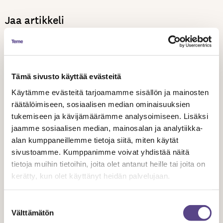
Jaa artikkeli
Tämä sivusto käyttää evästeitä
Käytämme evästeitä tarjoamamme sisällön ja mainosten
Aiheeseen liittyvät artikkelit
räätälöimiseen, sosiaalisen median ominaisuuksien
tukemiseen ja kävijämäärämme analysoimiseen. Lisäksi
jaamme sosiaalisen median, mainosalan ja analytiikka-
alan kumppaneillemme tietoja siitä, miten käytät
sivustoamme. Kumppanimme voivat yhdistää näitä
tietoja muihin tietoihin, joita olet antanut heille tai joita on
kerätty, kun olet käyttänyt heidän palvelujaan.
Suostumuksen
Välttämätön
valinta