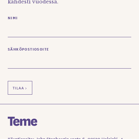
kahdesti vuodessa.
NIMI
SÄHKÖPOSTIOSOITE
Käyntiosoite: John Stenbergin ranta 6, 00530 Helsinki, 4.