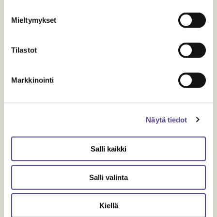
UUTISET
Mieltymykset
1.1.
2021
Tilastot
Markkinointi
Työaikalakia koskeva ohjeistus
Näytä tiedot
Salli kaikki
Salli valinta
Kiellä