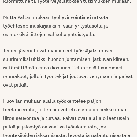
kuormittuneita Työterveyslaitoksen tutkimuksen mukaan.
Mutta Paltan mukaan työhyvinvointia ei ratkota
työehtosopimuskirjauksin, vaan yritystasolla ja
esimerkiksi liittojen välisellä yhteistyöllä.
Temen jäsenet ovat maininneet työssäjaksamisen
suurimmiksi uhkiksi huonon johtamisen, jatkuvan kiireen,
riittämättömän ennakkosuunnittelun sekä liian pienet
ryhmäkoot, jolloin työntekijät joutuvat venymään ja päivät
ovat pitkiä.
Huovilan mukaan alalla työskentelee paljon
freelancereita, joiden neuvotteluasema on heikko ilman
liiton neuvontaa ja turvaa. Päivät ovat alalla olleet usein
pitkiä ja jaksotyö on vaativa työaikamuoto, jos
työntekijöiden jaksamisesta, levosta ja palautumisesta ei