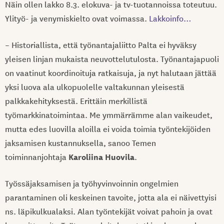
Näin ollen lakko 8.3. elokuva- ja tv-tuotannoissa toteutuu.
Ylityö- ja venymiskielto ovat voimassa.
Lakkoinfo…
– Historiallista, että työnantajaliitto Palta ei hyväksy
yleisen linjan mukaista neuvottelutulosta. Työnantajapuoli
on vaatinut koordinoituja ratkaisuja, ja nyt halutaan jättää
yksi luova ala ulkopuolelle valtakunnan yleisestä
palkkakehityksestä. Erittäin merkillistä
työmarkkinatoimintaa. Me ymmärrämme alan vaikeudet,
mutta edes luovilla aloilla ei voida toimia työntekijöiden
jaksamisen kustannuksella, sanoo Temen
Karoliina Huovila
toiminnanjohtaja
.
Työssäjaksamisen ja työhyvinvoinnin ongelmien
parantaminen oli keskeinen tavoite, jotta ala ei näivettyisi
ns. läpikulkualaksi. Alan työntekijät voivat pahoin ja ovat