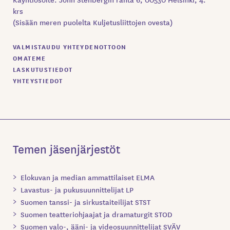
krs
(Sisään meren puolelta Kuljetusliittojen ovesta)
VALMISTAUDU YHTEYDENOTTOON
OMATEME
LASKUTUSTIEDOT
YHTEYSTIEDOT
Temen jäsenjärjestöt
Elokuvan ja median ammattilaiset ELMA
Lavastus- ja pukusuunnittelijat LP
Suomen tanssi- ja sirkustaiteilijat STST
Suomen teatteriohjaajat ja dramaturgit STOD
Suomen valo-, ääni- ja videosuunnittelijat SVÄV