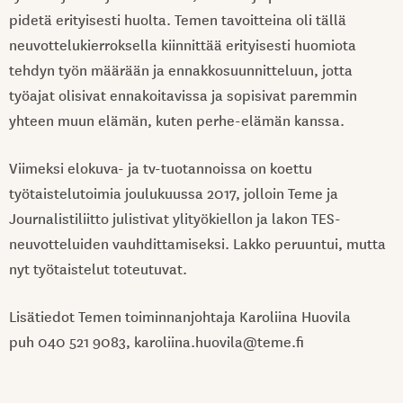
pidetä erityisesti huolta. Temen tavoitteina oli tällä
neuvottelukierroksella kiinnittää erityisesti huomiota
tehdyn työn määrään ja ennakkosuunnitteluun, jotta
työajat olisivat ennakoitavissa ja sopisivat paremmin
yhteen muun elämän, kuten perhe-elämän kanssa.
Viimeksi elokuva- ja tv-tuotannoissa on koettu
työtaistelutoimia joulukuussa 2017, jolloin Teme ja
Journalistiliitto julistivat ylityökiellon ja lakon TES-
neuvotteluiden vauhdittamiseksi. Lakko peruuntui, mutta
nyt työtaistelut toteutuvat.
Lisätiedot Temen toiminnanjohtaja Karoliina Huovila
puh 040 521 9083, karoliina.huovila@teme.fi