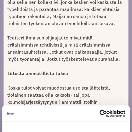
olla sellainen kollektiivi, jonka kesken voi keskustella
työehdoista ja parantaa maailmaa: kaikkien yhteisiä
työnteon rakenteita, Maijanen sanoo ja toteaa
tiolaisten työkentän olevan työehdoiltaan sekava.
Teatteri-ilmaisun ohjaajat toimivat mitä
erilaisimmissa tehtävissä ja mitä erilaisimmissa
ansaintasuhteissa. Jotkut ovat palkansaajia, jotkut
myös työnantajia. Jotkut työskentelevät apurahalla.
Liitosta ammatillista tukea
Koska tulot voivat muodostua useista lähteistä,
tiolainen saattaa olla kaksois- tai jopa
kolmoisjärjestäytynyt eri ammattiliittoihin
työnantajiensa perusteella. Temestä tiolaiset saavat
apua kaikissa työhön liittyvissä kysymyksissä, mutta
erityisesti teattereissa tehtävään työhön.