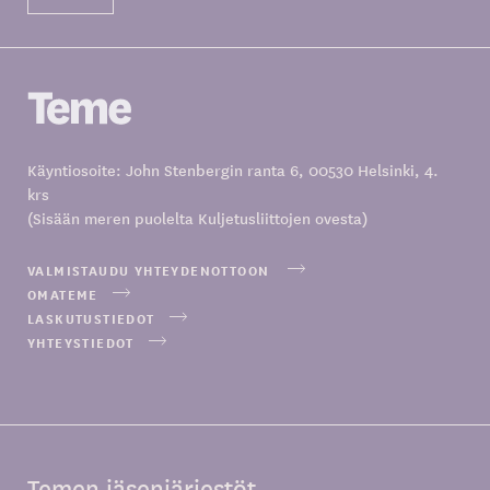
Käyntiosoite: John Stenbergin ranta 6, 00530 Helsinki, 4.
krs
(Sisään meren puolelta Kuljetusliittojen ovesta)
VALMISTAUDU YHTEYDENOTTOON
OMATEME
LASKUTUSTIEDOT
YHTEYSTIEDOT
Temen jäsenjärjestöt