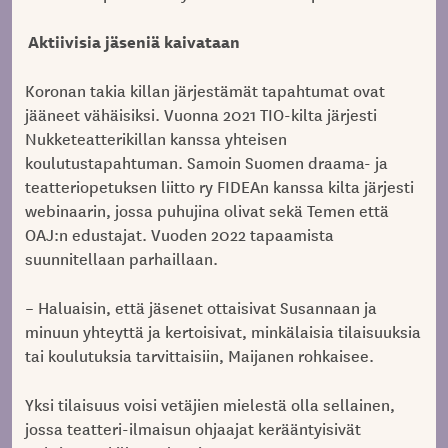
Aktiivisia jäseniä kaivataan
Koronan takia killan järjestämät tapahtumat ovat
jääneet vähäisiksi. Vuonna 2021 TIO-kilta järjesti
Nukketeatterikillan kanssa yhteisen
koulutustapahtuman. Samoin Suomen draama- ja
teatteriopetuksen liitto ry FIDEAn kanssa kilta järjesti
webinaarin, jossa puhujina olivat sekä Temen että
OAJ:n edustajat. Vuoden 2022 tapaamista
suunnitellaan parhaillaan.
– Haluaisin, että jäsenet ottaisivat Susannaan ja
minuun yhteyttä ja kertoisivat, minkälaisia tilaisuuksia
tai koulutuksia tarvittaisiin, Maijanen rohkaisee.
Yksi tilaisuus voisi vetäjien mielestä olla sellainen,
jossa teatteri-ilmaisun ohjaajat kerääntyisivät