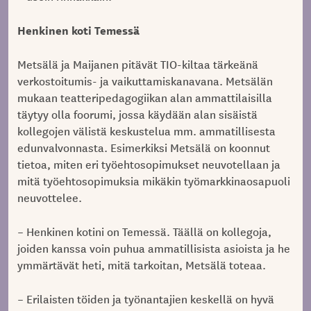
Henkinen koti Temessä
Metsälä ja Maijanen pitävät TIO-kiltaa tärkeänä
verkostoitumis- ja vaikuttamiskanavana. Metsälän
mukaan teatteripedagogiikan alan ammattilaisilla
täytyy olla foorumi, jossa käydään alan sisäistä
kollegojen välistä keskustelua mm. ammatillisesta
edunvalvonnasta. Esimerkiksi Metsälä on koonnut
tietoa, miten eri työehtosopimukset neuvotellaan ja
mitä työehtosopimuksia mikäkin työmarkkinaosapuoli
neuvottelee.
– Henkinen kotini on Temessä. Täällä on kollegoja,
joiden kanssa voin puhua ammatillisista asioista ja he
ymmärtävät heti, mitä tarkoitan, Metsälä toteaa.
– Erilaisten töiden ja työnantajien keskellä on hyvä