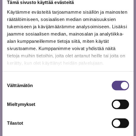
Tämä sivusto käyttää evästeitä
Teatteri-ilmaisun ohjaajia työskentelee myös
yleissivistävissä oppilaitoksissa ja taiteen
Käytämme evästeitä tarjoamamme sisällön ja mainosten
perusopetuksessa, jolloin he noudattavat Opettajien
räätälöimiseen, sosiaalisen median ominaisuuksien
ammattijärjestö OAJ:n neuvottelemia
tukemiseen ja kävijämäärämme analysoimiseen. Lisäksi
työehtosopimuksia. Osa tiolaisista työskentelee
jaamme sosiaalisen median, mainosalan ja analytiikka-
itsenäisenä ammatinharjoittajana, jolloin he voivat
alan kumppaneillemme tietoja siitä, miten käytät
saada tukea työhönsä esimerkiksi Suomen Yrittäjiltä.
sivustoamme. Kumppanimme voivat yhdistää näitä
tietoja muihin tietoihin, joita olet antanut heille tai joita on
kerätty, kun olet käyttänyt heidän palvelujaan.
– Selusta on hyvä olla turvattu kaikenlaisten töiden ja
työsuhteiden varalle, Maijanen sanoo.
Suostumuksen
Esimerkkinä hän käyttää tilannetta, jossa
Välttämätön
valinta
teatteriopettajaa on pyydetty ohjaamaan esitys
koulussaan. Kun hän alkaa käydä neuvotteluja koulun
Mieltymykset
rehtorin kanssa, hänen pitää osata neuvotella
itselleen suunnitteluaika, joka poikkeaa vaikkapa
matematiikanopettajan tarvitsemasta
Tilastot
suunnitteluajasta ja jota Kunnallinen