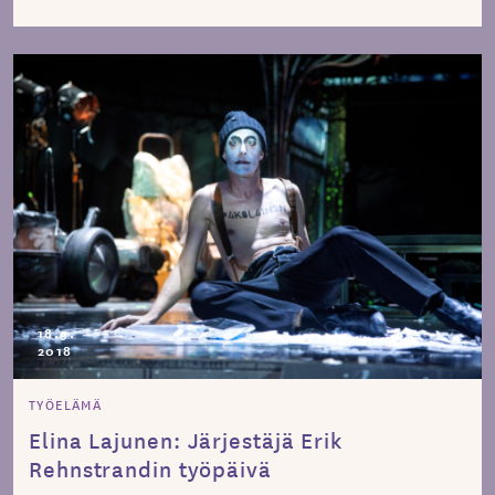
18.9.
2018
TYÖELÄMÄ
Elina Lajunen: Järjestäjä Erik
Rehnstrandin työpäivä