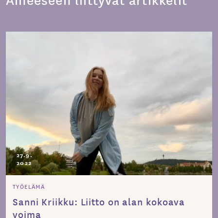
27.9.
2022
TYÖELÄMÄ
Sanni Kriikku: Liitto on alan kokoava
voima