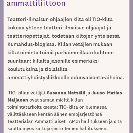
ammattiliittoon
Teatteri-ilmaisun ohjaajien kilta eli TIO-kilta
kokoaa yhteen teatteri-ilmaisun ohjaajat ja
teatteriopettajat, todetaan kiltojen yhteisessä
Kumahdus-blogissa. Killan vetäjien mukaan
kiltatoiminta toimii parhaimmillaan kahteen
suuntaan: killalta jäsenille esimerkiksi
koulutuksina ja tiolaisilta
ammattiyhdistysliikkeelle edunvalvonta-aiheina.
Susanna Metsälä
Juuso-Matias
TIO-killan vetäjät
ja
Maijanen
ovat samaa mieltä killan
toimintatarkoituksesta: TIO-kilta on olemassa
välittääkseen kentän äänen emojärjestönsä
Teatterialan Ammattilaiset TAM:n hallitukseen ja sitä
kautta myös kattojärjestö Temen hallitukseen.