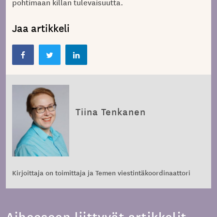
pohtimaan killan tulevaisuutta.
Jaa artikkeli
Tiina Tenkanen
Kirjoittaja on toimittaja ja Temen viestintäkoordinaattori
Aiheeseen liittyvät artikkelit