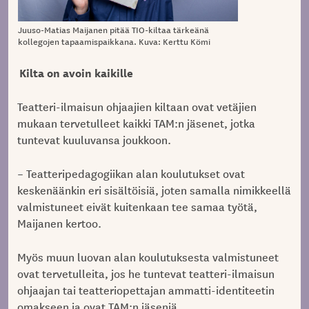
Juuso-Matias Maijanen pitää TIO-kiltaa tärkeänä
kollegojen tapaamispaikkana. Kuva: Kerttu Kömi
Kilta on avoin kaikille
Teatteri-ilmaisun ohjaajien kiltaan ovat vetäjien
mukaan tervetulleet kaikki TAM:n jäsenet, jotka
tuntevat kuuluvansa joukkoon.
– Teatteripedagogiikan alan koulutukset ovat
keskenäänkin eri sisältöisiä, joten samalla nimikkeellä
valmistuneet eivät kuitenkaan tee samaa työtä,
Maijanen kertoo.
Myös muun luovan alan koulutuksesta valmistuneet
ovat tervetulleita, jos he tuntevat teatteri-ilmaisun
ohjaajan tai teatteriopettajan ammatti-identiteetin
omakseen ja ovat TAM:n jäseniä.