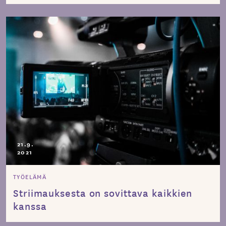
21.9.
2021
TYÖELÄMÄ
Striimauksesta on sovittava kaikkien
kanssa