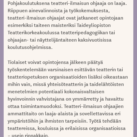
Pohjakoulutuksena teatteri-ilmaisun ohjaaja on laaja.
Riippuen ainevalinnoista ja työkokemuksesta,
teatteri-ilmaisun ohjaajat ovat jatkaneet opintojaan
esimerkiksi taiteen maisteriksi Taideyliopiston
Teatterikorkeakoulussa teatteripedagogiikan tai
ohjaajan- tai näyttelijäntaiteen kaksivuotisissa
koulutusohjelmissa.
Tiolaiset voivat opintojensa jälkeen päätyä
työskentelemään varsinaisen esittävän teatterin tai
teatteriopetuksen organisaatioiden lisäksi oikeastaan
mihin vain, missä yhteisöteatterin ja taidelähtöisten
menetelmien potentiaali kokonaisvaltaisen
hyvinvoinnin vahvistajana on ymmärretty ja havaittu
ottaa toimintamuodoksi. Teatteri-ilmaisun ohjaajien
ammattitaito on laaja-alaista ja sovellettavissa eri
ympäristöihin ja ihmisten tarpeisiin. Työtä tehdään
teattereissa, kouluissa ja erilaisissa organisaatioissa
– usein rinnakkain.