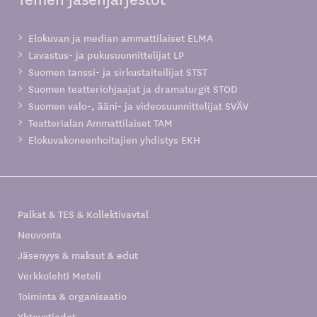
Elokuvan ja median ammattilaiset ELMA
Lavastus- ja pukusuunnittelijat LP
Suomen tanssi- ja sirkustaiteilijat STST
Suomen teatteriohjaajat ja dramaturgit STOD
Suomen valo-, ääni- ja videosuunnittelijat SVÄV
Teatterialan Ammattilaiset TAM
Elokuvakoneenhoitajien yhdistys EKH
Palkat & TES & Kollektivavtal
Neuvonta
Jäsenyys & maksut & edut
Verkkolehti Meteli
Toiminta & organisaatio
Yhteystiedot