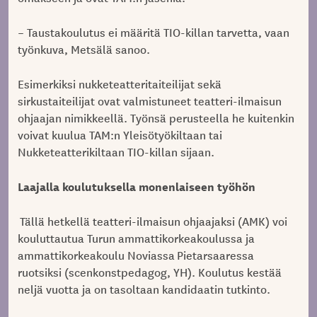
– Taustakoulutus ei määritä TIO-killan tarvetta, vaan
työnkuva, Metsälä sanoo.
Esimerkiksi nukketeatteritaiteilijat sekä
sirkustaiteilijat ovat valmistuneet teatteri-ilmaisun
ohjaajan nimikkeellä. Työnsä perusteella he kuitenkin
voivat kuulua TAM:n Yleisötyökiltaan tai
Nukketeatterikiltaan TIO-killan sijaan.
Laajalla koulutuksella monenlaiseen työhön
Tällä hetkellä teatteri-ilmaisun ohjaajaksi (AMK) voi
kouluttautua Turun ammattikorkeakoulussa ja
ammattikorkeakoulu Noviassa Pietarsaaressa
ruotsiksi (scenkonstpedagog, YH). Koulutus kestää
neljä vuotta ja on tasoltaan kandidaatin tutkinto.