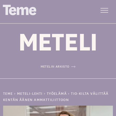
Menu
Siirry
sisältöön
METELIN ARKISTO
TEME
>
METELI-LEHTI
>
TYÖELÄMÄ
>
TIO-KILTA VÄLITTÄÄ
KENTÄN ÄÄNEN AMMATTILIITTOON