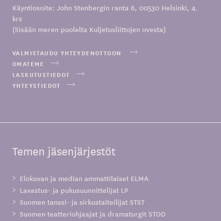
Käyntiosoite: John Stenbergin ranta 6, 00530 Helsinki, 4.
krs
(Sisään meren puolelta Kuljetusliittojen ovesta)
VALMISTAUDU YHTEYDENOTTOON
OMATEME
LASKUTUSTIEDOT
YHTEYSTIEDOT
Temen jäsenjärjestöt
Elokuvan ja median ammattilaiset ELMA
Lavastus- ja pukusuunnittelijat LP
Suomen tanssi- ja sirkustaiteilijat STST
Suomen teatteriohjaajat ja dramaturgit STOD