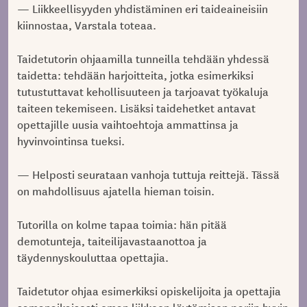
— Liikkeellisyyden yhdistäminen eri taideaineisiin
kiinnostaa, Varstala toteaa.
Taidetutorin ohjaamilla tunneilla tehdään yhdessä
taidetta: tehdään harjoitteita, jotka esimerkiksi
tutustuttavat kehollisuuteen ja tarjoavat työkaluja
taiteen tekemiseen. Lisäksi taidehetket antavat
opettajille uusia vaihtoehtoja ammattinsa ja
hyvinvointinsa tueksi.
— Helposti seurataan vanhoja tuttuja reittejä. Tässä
on mahdollisuus ajatella hieman toisin.
Tutorilla on kolme tapaa toimia: hän pitää
demotunteja, taiteilijavastaanottoa ja
täydennyskouluttaa opettajia.
Taidetutor ohjaa esimerkiksi opiskelijoita ja opettajia
samanaikaisesti oman liikkeen löytämisen pariin hyvin