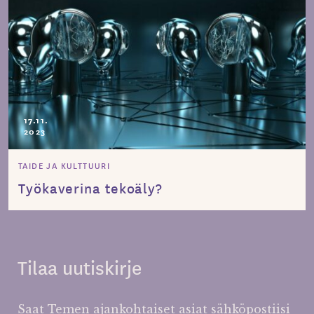
17.11.
2023
TAIDE JA KULTTUURI
Työkaverina tekoäly?
Tilaa uutiskirje
Saat Temen ajankohtaiset asiat sähköpostiisi