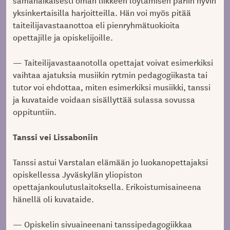
yksinkertaisilla harjoitteilla. Hän voi myös pitää
taiteilijavastaanottoa eli pienryhmätuokioita
opettajille ja opiskelijoille.
— Taiteilijavastaanotolla opettajat voivat esimerkiksi
vaihtaa ajatuksia musiikin rytmin pedagogiikasta tai
tutor voi ehdottaa, miten esimerkiksi musiikki, tanssi
ja kuvataide voidaan sisällyttää sulassa sovussa
oppituntiin.
Tanssi vei Lissaboniin
Tanssi astui Varstalan elämään jo luokanopettajaksi
opiskellessa Jyväskylän yliopiston
opettajankoulutuslaitoksella. Erikoistumisaineena
hänellä oli kuvataide.
— Opiskelin sivuaineenani tanssipedagogiikkaa