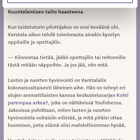
Kuuntelemisen taito haasteena
Kun taidetutorin pilottijakso on ensi keväänä ohi,
Varstala aikoo tehdä toiminnasta ainakin kyselyn
oppilaille ja opettajille.
— Kiinnostaa tietää, jääkö opettajille tai rehtoreille
tästä mitään näppeihin. Ja jos jää, niin mitä.
Lasten ja nuorten hyvinvointi on Varstalalle
kokonaisvaltaisesti läheinen aihe. Hän on tehnyt eri
alojen ammattilaisten kanssa keskustelusarjan
Kohti
parempaa arkea?,
joka on nähtävissä YouTubessa.
Jaksoissa pohditaan, miten lasten ja nuorten
hyvinvointia voitaisiin edistää, ja mitä pitäisi ottaa
huomioon, jotta elämä olisi mahdollisimman hyvää.
Varstala toteaa myös oman toimintansa tähtäävän