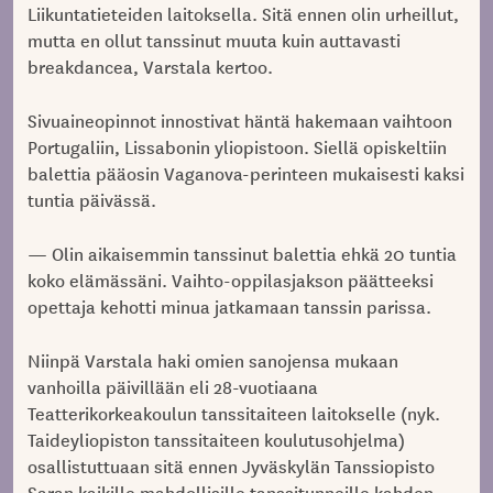
Liikuntatieteiden laitoksella. Sitä ennen olin urheillut,
mutta en ollut tanssinut muuta kuin auttavasti
breakdancea, Varstala kertoo.
Sivuaineopinnot innostivat häntä hakemaan vaihtoon
Portugaliin, Lissabonin yliopistoon. Siellä opiskeltiin
balettia pääosin Vaganova-perinteen mukaisesti kaksi
tuntia päivässä.
— Olin aikaisemmin tanssinut balettia ehkä 20 tuntia
koko elämässäni. Vaihto-oppilasjakson päätteeksi
opettaja kehotti minua jatkamaan tanssin parissa.
Niinpä Varstala haki omien sanojensa mukaan
vanhoilla päivillään eli 28-vuotiaana
Teatterikorkeakoulun tanssitaiteen laitokselle (nyk.
Taideyliopiston tanssitaiteen koulutusohjelma)
osallistuttuaan sitä ennen Jyväskylän Tanssiopisto
Saran kaikille mahdollisille tanssitunneille kahden