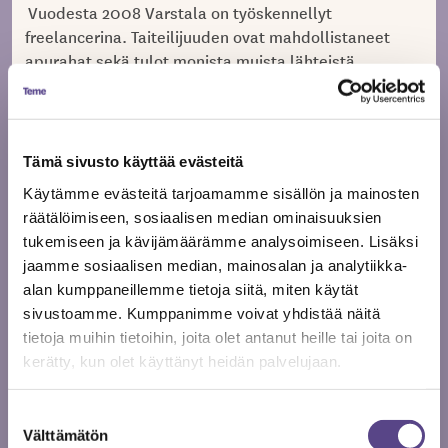
Vuodesta 2008 Varstala on työskennellyt
freelancerina. Taiteilijuuden ovat mahdollistaneet
apurahat sekä tulot monista muista lähteistä.
— Rahojen ollessa vähissä olen voinut tehdä
opettajansijaisuuksia.
Tämä sivusto käyttää evästeitä
Kiitos laajan verkottumisen koulumaailmaan Varstala
Käytämme evästeitä tarjoamamme sisällön ja mainosten
saattoi pallotella taidetutorideaa muun muassa
räätälöimiseen, sosiaalisen median ominaisuuksien
koulujen rehtoreiden kanssa.
tukemiseen ja kävijämäärämme analysoimiseen. Lisäksi
jaamme sosiaalisen median, mainosalan ja analytiikka-
— Alkuperäisenä ideana minulla oli, miten
alan kumppaneillemme tietoja siitä, miten käytät
ammattitaiteilijat saataisiin töihin perusopetuksen
sivustoamme. Kumppanimme voivat yhdistää näitä
pariin sellaisella tavalla, että se olisi sekä koululle
tietoja muihin tietoihin, joita olet antanut heille tai joita on
että taiteilijalle mieluista.
kerätty, kun olet käyttänyt heidän palvelujaan.
Taiteilijatutorin ”virka” on siis Varstalan ehdotus
Suostumuksen
yhdenlaisesta taiteilijapalkkauksesta. Kunta hoitaa
Välttämätön
valinta
osan palkoista, työterveyden ja sosiaaliturvan.