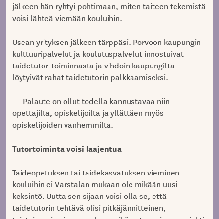
jälkeen hän ryhtyi pohtimaan, miten taiteen tekemistä
voisi lähteä viemään kouluihin.
Usean yrityksen jälkeen tärppäsi. Porvoon kaupungin
kulttuuripalvelut ja koulutuspalvelut innostuivat
taidetutor-toiminnasta ja vihdoin kaupungilta
löytyivät rahat taidetutorin palkkaamiseksi.
— Palaute on ollut todella kannustavaa niin
opettajilta, opiskelijoilta ja yllättäen myös
opiskelijoiden vanhemmilta.
Tutortoiminta voisi laajentua
Taideopetuksen tai taidekasvatuksen vieminen
kouluihin ei Varstalan mukaan ole mikään uusi
keksintö. Uutta sen sijaan voisi olla se, että
taidetutorin tehtävä olisi pitkäjännitteinen,
toistaiseksi voimassa oleva, eikä satunnainen projekti.