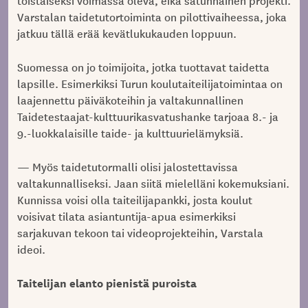
Varstalan taidetutortoiminta on pilottivaiheessa, joka
jatkuu tällä erää kevätlukukauden loppuun.
Suomessa on jo toimijoita, jotka tuottavat taidetta
lapsille. Esimerkiksi Turun koulutaiteilijatoimintaa on
laajennettu päiväkoteihin ja valtakunnallinen
Taidetestaajat-kulttuurikasvatushanke tarjoaa 8.- ja
9.-luokkalaisille taide- ja kulttuurielämyksiä.
— Myös taidetutormalli olisi jalostettavissa
valtakunnalliseksi. Jaan siitä mielelläni kokemuksiani.
Kunnissa voisi olla taiteilijapankki, josta koulut
voisivat tilata asiantuntija-apua esimerkiksi
sarjakuvan tekoon tai videoprojekteihin, Varstala
ideoi.
Taitelijan elanto pienistä puroista