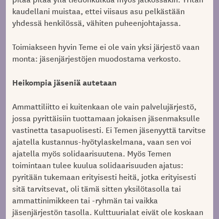
kaudellani muistaa, ettei viisaus asu pelkästään
yhdessä henkilössä, vähiten puheenjohtajassa.
Toimiakseen hyvin Teme ei ole vain yksi järjestö vaan
monta: jäsenjärjestöjen muodostama verkosto.
Heikompia jäseniä autetaan
Ammattiliitto ei kuitenkaan ole vain palvelujärjestö,
jossa pyrittäisiin tuottamaan jokaisen jäsenmaksulle
vastinetta tasapuolisesti. Ei Temen jäsenyyttä tarvitse
ajatella kustannus-hyötylaskelmana, vaan sen voi
ajatella myös solidaarisuutena. Myös Temen
toimintaan tulee kuulua solidaarisuuden ajatus:
pyritään tukemaan erityisesti heitä, jotka erityisesti
sitä tarvitsevat, oli tämä sitten yksilötasolla tai
ammattinimikkeen tai -ryhmän tai vaikka
jäsenjärjestön tasolla. Kulttuurialat eivät ole koskaan