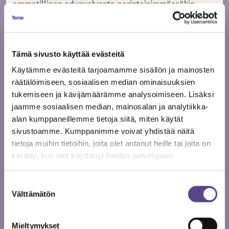
ammatillinen edunvalvonta perinteisimmässäkin
mielessä itse asiassa vaatii kulttuuripolitiikkaan
vaikuttamista. Yksinkertaisimmillaan kysymys on siitä,
onko julkisilla ja puolijulkisilla työnantajilla rahaa
maksaa palkkaa ja millaista palkkaa. Mutta samalla
Tämä sivusto käyttää evästeitä
Temen toiminnassa pitää pitää mielessä se, että
Käytämme evästeitä tarjoamamme sisällön ja mainosten
uskottava kulttuuripolitiikka ei voi vain perustua
räätälöimiseen, sosiaalisen median ominaisuuksien
ajatukselle ”lisää rahaa kaikille”. Parhaimmat
tukemiseen ja kävijämäärämme analysoimiseen. Lisäksi
argumentit eivät olekaan niitä, joilla perustellaan
jaamme sosiaalisen median, mainosalan ja analytiikka-
asioita puhtaasti työntekijöiden edun näkökulmasta,
alan kumppaneillemme tietoja siitä, miten käytät
vaan uskottavan kulttuuripolitiikan pitää lähteä siitä,
sivustoamme. Kumppanimme voivat yhdistää näitä
miksi kulttuuri ja sen tukeminen on tärkeää eli viime
tietoja muihin tietoihin, joita olet antanut heille tai joita on
kädessä yleisön ja yhteisön näkökulmasta. Sitten
kerätty, kun olet käyttänyt heidän palvelujaan.
Teme voi asiantuntemuksellaan kertoa, mitä
vaikutuksia minkäkinlaisella politiikalla on.
Suostumuksen
Periaatteena voidaan pitää, että jos
Välttämätön
valinta
kulttuurityöntekijällä ei ole työnteon edellytyksiä, ei
ole myöskään kulttuuria.
Mieltymykset