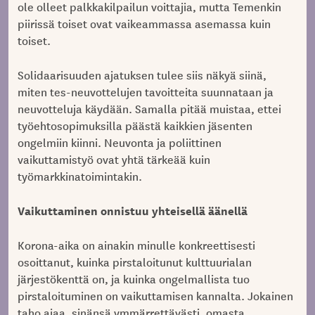
ole olleet palkkakilpailun voittajia, mutta Temenkin
piirissä toiset ovat vaikeammassa asemassa kuin
toiset.
Solidaarisuuden ajatuksen tulee siis näkyä siinä,
miten tes-neuvottelujen tavoitteita suunnataan ja
neuvotteluja käydään. Samalla pitää muistaa, ettei
työehtosopimuksilla päästä kaikkien jäsenten
ongelmiin kiinni. Neuvonta ja poliittinen
vaikuttamistyö ovat yhtä tärkeää kuin
työmarkkinatoimintakin.
Vaikuttaminen onnistuu yhteisellä äänellä
Korona-aika on ainakin minulle konkreettisesti
osoittanut, kuinka pirstaloitunut kulttuurialan
järjestökenttä on, ja kuinka ongelmallista tuo
pirstaloituminen on vaikuttamisen kannalta. Jokainen
taho ajaa, sinänsä ymmärrettävästi, omasta