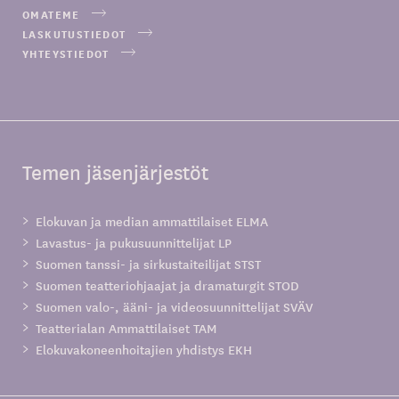
OMATEME
LASKUTUSTIEDOT
YHTEYSTIEDOT
Temen jäsenjärjestöt
Elokuvan ja median ammattilaiset ELMA
Lavastus- ja pukusuunnittelijat LP
Suomen tanssi- ja sirkustaiteilijat STST
Suomen teatteriohjaajat ja dramaturgit STOD
Suomen valo-, ääni- ja videosuunnittelijat SVÄV
Teatterialan Ammattilaiset TAM
Elokuvakoneenhoitajien yhdistys EKH