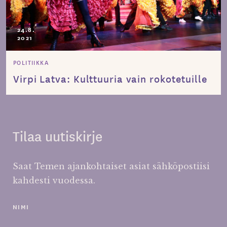
24.8.
2021
POLITIIKKA
Virpi Latva: Kulttuuria vain rokotetuille
Tilaa uutiskirje
Saat Temen ajankohtaiset asiat sähköpostiisi
kahdesti vuodessa.
NIMI