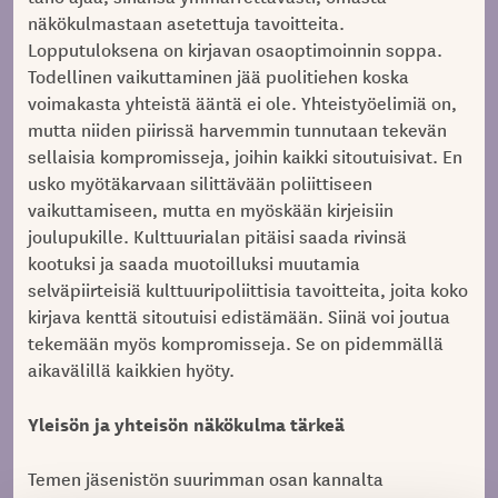
näkökulmastaan asetettuja tavoitteita.
Lopputuloksena on kirjavan osaoptimoinnin soppa.
Todellinen vaikuttaminen jää puolitiehen koska
voimakasta yhteistä ääntä ei ole. Yhteistyöelimiä on,
mutta niiden piirissä harvemmin tunnutaan tekevän
sellaisia kompromisseja, joihin kaikki sitoutuisivat. En
usko myötäkarvaan silittävään poliittiseen
vaikuttamiseen, mutta en myöskään kirjeisiin
joulupukille. Kulttuurialan pitäisi saada rivinsä
kootuksi ja saada muotoilluksi muutamia
selväpiirteisiä kulttuuripoliittisia tavoitteita, joita koko
kirjava kenttä sitoutuisi edistämään. Siinä voi joutua
tekemään myös kompromisseja. Se on pidemmällä
aikavälillä kaikkien hyöty.
Yleisön ja yhteisön näkökulma tärkeä
Temen jäsenistön suurimman osan kannalta