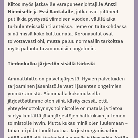
Antti
Kiitos myös jatkaville varapuheenjohtajille
Niemiselle
Essi Santalalle
ja
, jotka ovat pitäneet
putiikkia pystyssä viimeisen vuoden, välillä aika
turbulenteissakin tilanteissa. Teme on taitekohdassa
siinä missä koko kulttuuriala. Koronasulut ovat
toivottavasti ohi, mutta paluu normaaliin tarkoittaa
myös paluuta tavanomaisiin ongelmiin.
Tiedonkulku järjestön sisällä tärkeää
Ammattiliitto on palvelujärjestö. Hyvien palveluiden
tarjoaminen jäsenistölle vaatii jäsenten ongelmien
ymmärtämistä. Aiemmalla kokemuksella
järjestöstämme olen siinä käsityksessä, että
yhteydenottokynnys toimistolle on matala ja tietoa
siirtyy kentältä jäsenjärjestöjen hallituksiin ja Temen
toimistolle hyvin. Mutta kukas minä olen luulemaan –
tähän ei pidä tuudittautua. Järjestöorganisaation
pitää pitää yllä tiedonkulkua myös jatkossakin. Yritän