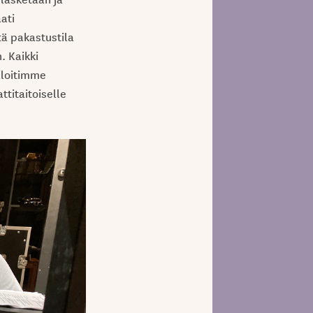
ati
tä pakastustila
. Kaikki
 aloitimme
titaitoiselle