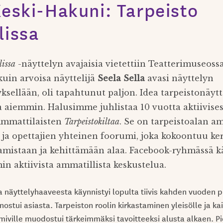
Keski-Hakuni: Tarpeisto
lissa
lissa
-näyttelyn avajaisia vietettiin Teatterimuseoss
kuin arvoisa näyttelijä
Seela Sella
avasi näyttelyn
sellään, oli tapahtunut paljon. Idea tarpeistonäytt
a aiemmin. Halusimme juhlistaa 10 vuotta aktiivises
Ammattilaisten
Tarpeistokiltaa
. Se on tarpeistoalan am
n ja opettajien yhteinen foorumi, joka kokoontuu k
mistaan ja kehittämään alaa. Facebook-ryhmässä k
n aktiivista ammatillista keskustelua.
näyttelyhaaveesta käynnistyi lopulta tiivis kahden vuoden pr
ostui asiasta. Tarpeiston roolin kirkastaminen yleisölle ja kai
oimiville muodostui tärkeimmäksi tavoitteeksi alusta alkaen. 