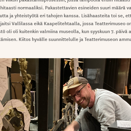
 hitaasti normaaliksi. Pakastettavien esineiden suuri määrä va
tta ja yhteistyötä eri tahojen kanssa. Lisähaasteita toi se, et
 sijaitsi Vallilassa eikä Kaapelitehtaalla, jossa Teatterimuseo on
stö oli oli kuitenkin valmiina museolla, kun syyskuun 7. päivä
tämisen. Kiitos hyvälle suunnittelulle ja Teatterimuseon ammat