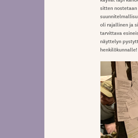
sitten nostetaan
suunnitelmallisuu
oli rajallinen ja
tarvittava esinei
näyttelyn pystyt
henkilökunnalle!