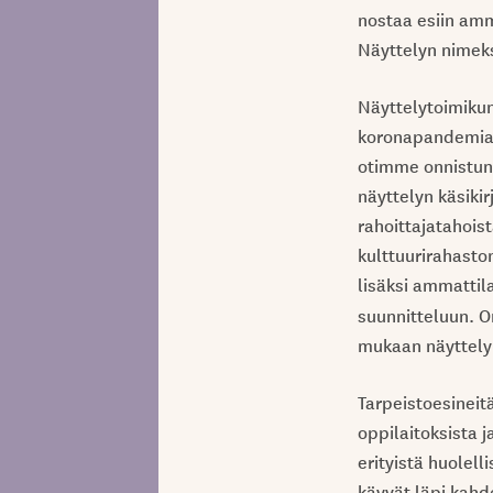
nostaa esiin amm
Näyttelyn nimeksi
Näyttelytoimiku
koronapandemiaa
otimme onnistune
näyttelyn käsiki
rahoittajatahois
kulttuurirahasto
lisäksi ammattil
suunnitteluun. 
mukaan näyttely
Tarpeistoesineitä
oppilaitoksista 
erityistä huolell
käyvät läpi kahd