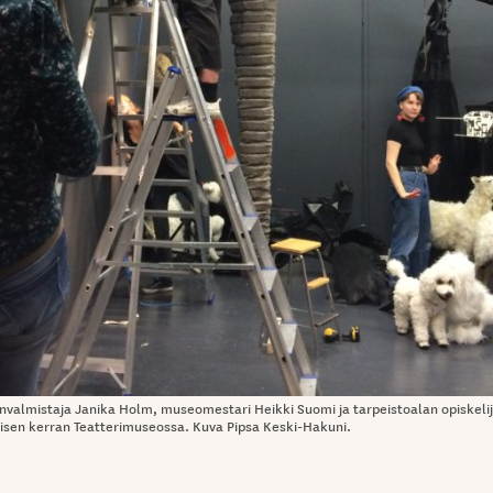
nvalmistaja Janika Holm, museomestari Heikki Suomi ja tarpeistoalan opiskelij
lisen kerran Teatterimuseossa. Kuva Pipsa Keski-Hakuni.