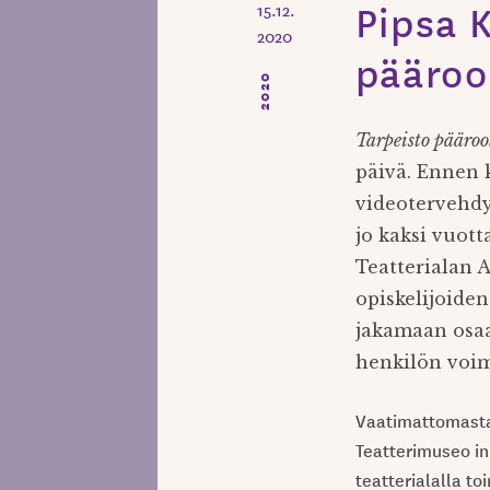
Pipsa 
15.12.
2020
pääroo
2020
Tarpeisto pääroo
päivä. Ennen 
videotervehdyk
jo kaksi vuott
Teatterialan 
opiskelijoide
jakamaan osaa
henkilön voimi
Vaatimattomasta 
Teatterimuseo inn
teatterialalla t