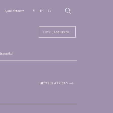
FI
EN
SV
Ajankohtaista
LIITY JÄSENEKSI >
äseneksi
METELIN ARKISTO