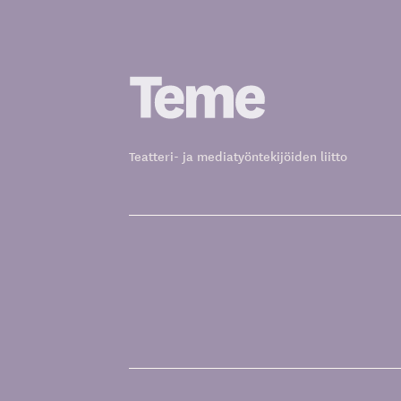
Siirry
sisältöön
Teatteri- ja mediatyöntekijöiden liitto