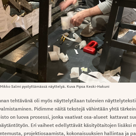
 Mikko Salmi pystyttämässä näyttelyä. Kuva Pipsa Keski-Hakuni
nan tehtävänä oli myös näyttelytilaan tulevien näyttelyteksti
valmistaminen. Pidimme näitä tekstejä vähintään yhtä tärkein
eisto on luova prosessi, jonka vaativat osa-alueet kattavat su
äytäntötyön. Eri vaiheet edellyttävät käsityötaitojen lisäksi m
untemusta, projektiosaamista, kokonaisuuksien hallintaa ja p