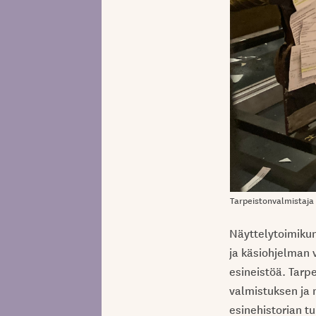
Tarpeistonvalmistaja
Näyttelytoimikun
ja käsiohjelman 
esineistöä. Tarp
valmistuksen ja n
esinehistorian t