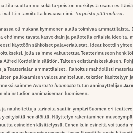
attilaisuuttamme sekä tarpeiston merkitystä osana esittäviä 
 valittiin tavoitetta kuvaava nimi:
Tarpeisto pääroolissa
.
nnassa oli mukana kymmenen alalla toimivaa ammattilaista.
 ehdimme tavata kasvokkain ja pallotella erilaisia ideoita
esti käyttöön sähköiset palaverialustat. Ideat koottiin yhteen
rjoitukseksi, jolla saimme vakuutettua Teatterimuseon henkilö
ta Alfred Kordelinin säätiön, Taiteen edistämiskeskuksen, Po
n ja Teatterialan ammattilaiset. Rahoitus mahdollisti materia
aisten palkkaamisen valosuunnitteluun, tekstien käsittelyyn j
Jarm
Onneksi saimme
Avarasta luonnosta
tutun ääninäyttelijän
n eläinstudion äänimaiseman luomiseen.
 ja nauhoitettuja tarinoita saatiin ympäri Suomea eri teattere
ja yksityisiltä henkilöiltä. Näyttelyn rakentaminen museoympä
isuutta esineiden käsittelyssä. Ennen kuin esineitä voi tuoda 
en viikon pakastamisprosessin, jossa lämpötila ensin hitaasti