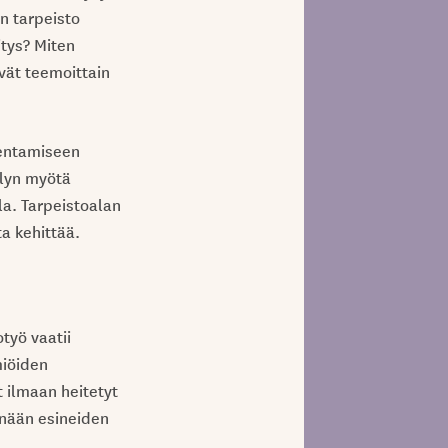
n tarpeisto
itys? Miten
vät teemoittain
kentamiseen
elyn myötä
la. Tarpeistoalan
ta kehittää.
otyö vaatii
miöiden
 ilmaan heitetyt
enään esineiden