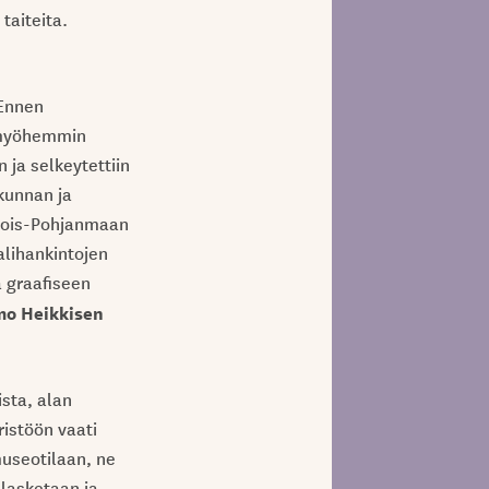
taiteita.
 Ennen
, myöhemmin
 ja selkeytettiin
kunnan ja
hjois-Pohjanmaan
alihankintojen
a graafiseen
o Heikkisen
ista, alan
ristöön vaati
museotilaan, ne
 lasketaan ja