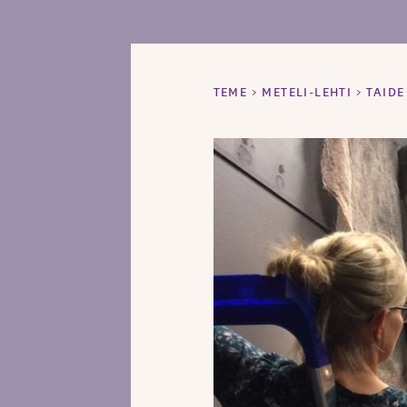
TEME
>
METELI-LEHTI
>
TAIDE