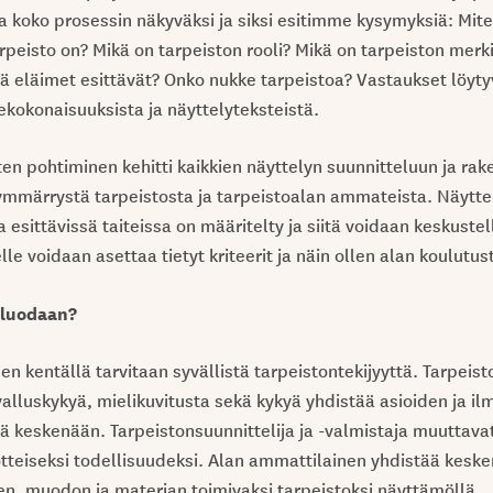
koko prosessin näkyväksi ja siksi esitimme kysymyksiä: Mite
rpeisto on? Mikä on tarpeiston rooli? Mikä on tarpeiston merk
tä eläimet esittävät? Onko nukke tarpeistoa? Vastaukset löyty
nekokonaisuuksista ja näyttelyteksteistä.
n pohtiminen kehitti kaikkien näyttelyn suunnitteluun ja ra
ymmärrystä tarpeistosta ja tarpeistoalan ammateista. Näytt
esittävissä taiteissa on määritelty ja siitä voidaan keskustel
e voidaan asettaa tietyt kriteerit ja näin ollen alan koulutus
 luodaan?
den kentällä tarvitaan syvällistä tarpeistontekijyyttä. Tarpeist
valluskykyä, mielikuvitusta sekä kykyä yhdistää asioiden ja il
ä keskenään. Tarpeistonsuunnittelija ja -valmistaja muuttavat
teiseksi todellisuudeksi. Alan ammattilainen yhdistää kesk
en, muodon ja materian toimivaksi tarpeistoksi näyttämöllä.