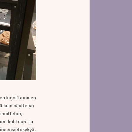
en kirjoittaminen
ä kuin näyttelyn
unnittelun,
m. kulttuuri- ja
aineensietokykyä.