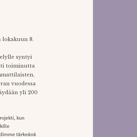
a lokakuun 8.
elylle syntyi
ti toiminutta
mattilaisten,
erran vuodessa
äydään yli 200
ojekti, kun
kille
Pidimme tärkeänä