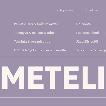
Yhteystiedot
OmaTeme
Palkat & TES & Kollektivavtal
Neuvonta
Jäsenyys & maksut & edut
Luottamushenkilöt
Toiminta & organisaatio
Jäsenjärjestöt
FREEO.fi Työkaluja freelancereille
Tervetuloa Temen j