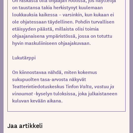
On raskasta olla ohjaajan roolissa, jos näyttelijä
on taustansa takia herkistynyt kuulemaan
loukkauksia kaikessa – varsinkin, kun kukaan ei
ole ohjatessaan täydellinen. Pohdin turvallisen
etäisyyden päästä, millaista olisi toimia
ohjaajanaisena ympäristössä, jossa on totuttu
hyvin maskuliiniseen ohjaajakuvaan.
Lukutärppi
On kiinnostavaa nähdä, miten kokemus
sukupuolten tasa-arvosta näkyvät
Teatterintiedotuskeskus
Tinfon
Valta, vastuu ja
vinoumat
-kyselyn tuloksissa,
joka julkaistaneen
kuluvan kevään aikana.
Jaa artikkeli