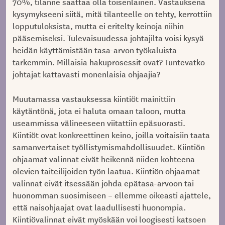
70%, tilanne saattaa olla toisenlainen. Vastauksena
kysymykseeni siitä, mitä tilanteelle on tehty, kerrottiin
lopputuloksista, mutta ei eritelty keinoja niihin
pääsemiseksi. Tulevaisuudessa johtajilta voisi kysyä
heidän käyttämistään tasa-arvon työkaluista
tarkemmin. Millaisia hakuprosessit ovat? Tuntevatko
johtajat kattavasti monenlaisia ohjaajia?
Muutamassa vastauksessa kiintiöt mainittiin
käytäntönä, jota ei haluta omaan taloon, mutta
useammissa välineeseen viitattiin epäsuorasti.
Kiintiöt ovat konkreettinen keino, joilla voitaisiin taata
samanvertaiset työllistymismahdollisuudet. Kiintiön
ohjaamat valinnat eivät heikennä niiden kohteena
olevien taiteilijoiden työn laatua. Kiintiön ohjaamat
valinnat eivät itsessään johda epätasa-arvoon tai
huonomman suosimiseen – ellemme oikeasti ajattele,
että naisohjaajat ovat laadullisesti huonompia.
Kiintiövalinnat eivät myöskään voi loogisesti katsoen