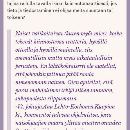
lajina reilulla tavalla ikään kuin automaattisesti, jos
tieto ja tiedostaminen ei ohjaa meitä suuntaan tai
toiseen?
Naiset valikoituivat (kuten myös mies), koska
tekevät kiinnostavaa teatteria, hyvällä
otteella ja hyvällä maineella, siis
ammatillisin mutta myös aikataulullisin
perustein. En lähtökohtaisesti ole ajatellut,
että johonkin juttuun pitää saada
nimenomaan nainen.
Olen ajatellut, että
paras mahdollinen tekijä siihen saumaan,
sukupuolesta riippumatta.
-Vt. johtaja Anu Lehto-Korhonen Kuopion
kt., kommentoi tulevaa ohjelmistoa, jossa
naisohjaajien määrä ylittää miesten osuuden