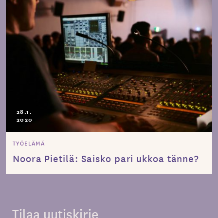
28.1.
2020
TYÖELÄMÄ
Noora Pietilä: Saisko pari ukkoa tänne?
Tilaa uutiskirje