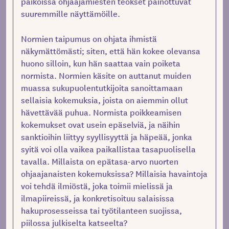
paikoissa ohjaajamiesten teokset painottuvat
suuremmille näyttämöille.
Normien taipumus on ohjata ihmistä
näkymättömästi; siten, että hän kokee olevansa
huono silloin, kun hän saattaa vain poiketa
normista. Normien käsite on auttanut muiden
muassa sukupuolentutkijoita sanoittamaan
sellaisia kokemuksia, joista on aiemmin ollut
hävettävää puhua. Normista poikkeamisen
kokemukset ovat usein epäselviä, ja näihin
sanktioihin liittyy syyllisyyttä ja häpeää, jonka
syitä voi olla vaikea paikallistaa tasapuolisella
tavalla. Millaista on epätasa-arvo nuorten
ohjaajanaisten kokemuksissa? Millaisia havaintoja
voi tehdä ilmiöstä, joka toimii mielissä ja
ilmapiireissä, ja konkretisoituu salaisissa
hakuprosesseissa tai työtilanteen suojissa,
piilossa julkiselta katseelta?