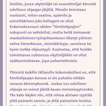
ilmiöön, jossa näyttelijät tai suunnittelijat kärsivät
edellisen ohjaajan jäljiltä. Minulle kerrotaan
vuolaasti, miten vaativa, epäreilu ja
autoritäärinen joku kollegani on ollut.
Kokemuksessani näiden ”hirviöohjaajien”
sukupuoli on vaihdellut, mutta heitä leimaavat
maskuliiniseen työnjohtamiseen liitetyt piirteet:
vahva hierarkisuus, visionäärisyys, saneleva tai
hyvin tarkka ohjaustyyli. Kuulostaa, että heidän
toimintansa suhteessa näyttelijöihin on ollut
epäkunnioittavaa, jopa pahantahtoista.
Yhteistä kaikille tällaisille kokemuksilleni on, että
hirviöohjaajan kanssa ei ole puhuttu mitään
omasta kärsimyksestä. Joskus tuo edellinen
ohjaaja on voinut jäädä kauas menneisyyteenkin.
Yks kaks käykin niin, että minua aletaan syyttää
yhtä painavin sanoin, ja yhtä painavista teoista.