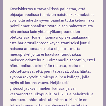
Kyselykierros tuttavapiirissä paljastaa, että
ohjaajan roolissa toimivien naisten kokemuksissa
voisi olla aihetta syvempäänkin tutkiskeluun. Yksi
pohtii emotionaalista työtä ja sen painottumista
niin omissa kuin yhteistyökumppaneiden
oletuksissa. Toinen huomasi opiskeluaikanaan,
että harjoitustilanteen käynnistämiseksi joutui
naisena antamaan useita ohjeita – mutta
miesopiskelijoilla ei haaskaantunut aikaa
moiseen odotteluun. Kolmannelle sanottiin, ettei
häntä palkata tekemään tilausta, koska on
odotettavissa, että pieni lapsi valvottaa häntä.
Työhön rekrytoitiin miespuolinen kollega, jolla
myös oli kotona vauva. Neljäs teki
yhteisohjauksen miehen kanssa, ja sai
vastaanottaa ulkopuolisilta lukuisia pahoitteluja
oletetusta ohitetuksi tulemisesta. Monille on
tuttua tilanne, että naisohjaajaa lähestytään