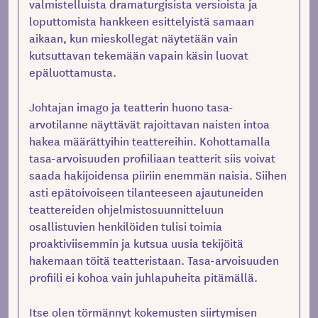
valmistelluista dramaturgisista versioista ja
loputtomista hankkeen esittelyistä samaan
aikaan, kun mieskollegat näytetään vain
kutsuttavan tekemään vapain käsin luovat
epäluottamusta.
Johtajan imago ja teatterin huono tasa-
arvotilanne näyttävät rajoittavan naisten intoa
hakea määrättyihin teattereihin. Kohottamalla
tasa-arvoisuuden profiiliaan teatterit siis voivat
saada hakijoidensa piiriin enemmän naisia. Siihen
asti epätoivoiseen tilanteeseen ajautuneiden
teattereiden ohjelmistosuunnitteluun
osallistuvien henkilöiden tulisi toimia
proaktiviisemmin ja kutsua uusia tekijöitä
hakemaan töitä teatteristaan. Tasa-arvoisuuden
profiili ei kohoa vain juhlapuheita pitämällä.
Itse olen törmännyt kokemusten siirtymisen