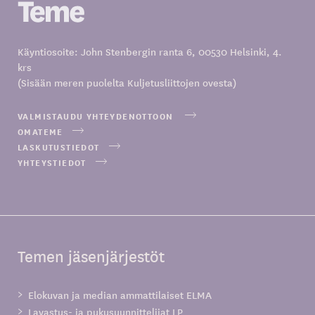
Käyntiosoite: John Stenbergin ranta 6, 00530 Helsinki, 4.
krs
(Sisään meren puolelta Kuljetusliittojen ovesta)
VALMISTAUDU YHTEYDENOTTOON
OMATEME
LASKUTUSTIEDOT
YHTEYSTIEDOT
Temen jäsenjärjestöt
Elokuvan ja median ammattilaiset ELMA
Lavastus- ja pukusuunnittelijat LP