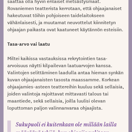
saattaa olla hyvin erilaiset metsästysmaat.
Rovaniemen teatterista kerrotaan, että ohjaajanaiset
hakeutuvat töihin pohjoiseen taidelaitokseen
vähänlaisesti, ja muutamat neuvottelut kiinnitetyn
ohjaajan paikasta ovat kaatuneet käytännön esteisiin.
Tasa-arvo vai laatu
Miltei kaikissa vastauksissa rekrytointien tasa-
arvoisuus näytti kilpailevan laatuarvojen kanssa.
Valintojen selittäminen laadulla antaa hieman synkän
kuvan ohjaajanaisten tasosta maassamme. Korkean
ohjaajamies-asteen teattereihin kuuluu sekä sellaisia,
joiden valintoja rajoittavat mittavasti talous tai
maantiede, sekä sellaisia, joilla luulisi olevan
loputtoman paljon valinnanvaraa ohjaajista.
Su
kupuoli ei kuitenkaan ole millään lailla