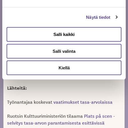
niinikään uusintaensi-illat, vierailuesitykset tai
yksittäiset tapahtumat.
Näytä tiedot
Teatterit vastaavat itse siitä, että ne toimittavat
oikeat tiedot, Alma Lehmuskallio vastaa niiden
Salli kaikki
tilastoinnista ja STOD tilastojen tulkinnasta.
Salli valinta
Aiheeseen toki liittyy vahvoja tunteita, mutta
keskustelijoiden yhteinen turva olkoon se, että
taustalla olevat faktat ovat tarkistettavissa
Kiellä
alkulähteestä.
Lähteitä:
Työnantajaa koskevat
vaatimukset tasa-arvolaissa
Ruotsin Kulttuuriministeriön tilaama
Plats på scen -
selvitys tasa-arvon parantamisesta esittävissä