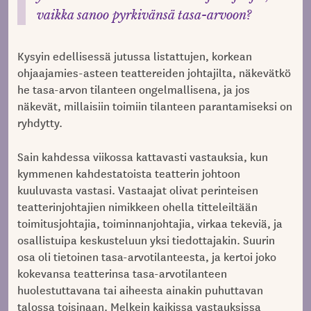
vaikka sanoo pyrkivänsä tasa-arvoon?
Kysyin edellisessä jutussa listattujen, korkean
ohjaajamies-asteen teattereiden johtajilta, näkevätkö
he tasa-arvon tilanteen ongelmallisena, ja jos
näkevät, millaisiin toimiin tilanteen parantamiseksi on
ryhdytty.
Sain kahdessa viikossa kattavasti vastauksia, kun
kymmenen kahdestatoista teatterin johtoon
kuuluvasta vastasi. Vastaajat olivat perinteisen
teatterinjohtajien nimikkeen ohella titteleiltään
toimitusjohtajia, toiminnanjohtajia, virkaa tekeviä, ja
osallistuipa keskusteluun yksi tiedottajakin. Suurin
osa oli tietoinen tasa-arvotilanteesta, ja kertoi joko
kokevansa teatterinsa tasa-arvotilanteen
huolestuttavana tai aiheesta ainakin puhuttavan
talossa toisinaan. Melkein kaikissa vastauksissa