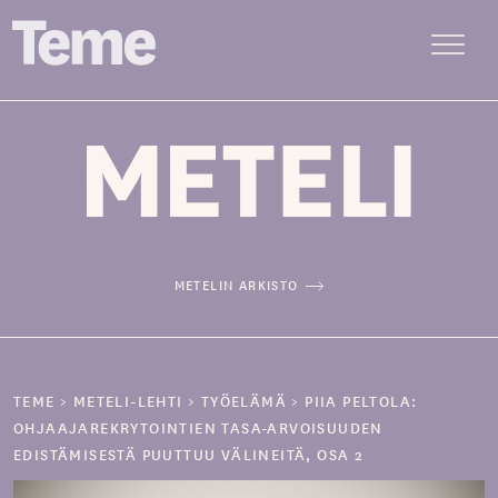
Menu
Siirry
sisältöön
METELIN ARKISTO
TEME
>
METELI-LEHTI
>
TYÖELÄMÄ
>
PIIA PELTOLA:
OHJAAJAREKRYTOINTIEN TASA-ARVOISUUDEN
EDISTÄMISESTÄ PUUTTUU VÄLINEITÄ, OSA 2