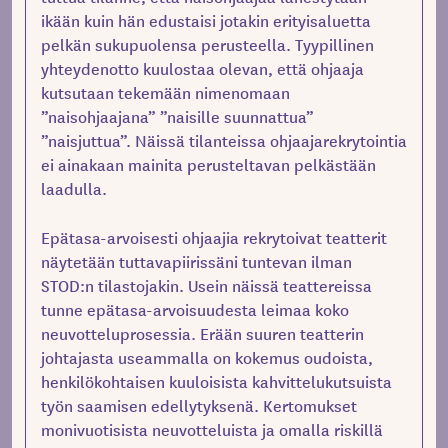
ikään kuin hän edustaisi jotakin erityisaluetta
pelkän sukupuolensa perusteella. Tyypillinen
yhteydenotto kuulostaa olevan, että ohjaaja
kutsutaan tekemään nimenomaan
”naisohjaajana” ”naisille suunnattua”
”naisjuttua”. Näissä tilanteissa ohjaajarekrytointia
ei ainakaan mainita perusteltavan pelkästään
laadulla.
Epätasa-arvoisesti ohjaajia rekrytoivat teatterit
näytetään tuttavapiirissäni tuntevan ilman
STOD:n tilastojakin. Usein näissä teattereissa
tunne epätasa-arvoisuudesta leimaa koko
neuvotteluprosessia. Erään suuren teatterin
johtajasta useammalla on kokemus oudoista,
henkilökohtaisen kuuloisista kahvittelukutsuista
työn saamisen edellytyksenä. Kertomukset
monivuotisista neuvotteluista ja omalla riskillä