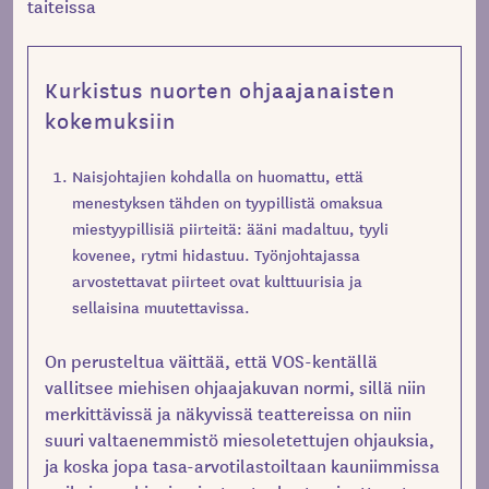
taiteissa
Kurkistus nuorten ohjaajanaisten
kokemuksiin
Naisjohtajien kohdalla on huomattu, että
menestyksen tähden on tyypillistä omaksua
miestyypillisiä piirteitä: ääni madaltuu, tyyli
kovenee, rytmi hidastuu. Työnjohtajassa
arvostettavat piirteet ovat kulttuurisia ja
sellaisina muutettavissa.
On perusteltua väittää, että VOS-kentällä
vallitsee miehisen ohjaajakuvan normi, sillä niin
merkittävissä ja näkyvissä teattereissa on niin
suuri valtaenemmistö miesoletettujen ohjauksia,
ja koska jopa tasa-arvotilastoiltaan kauniimmissa