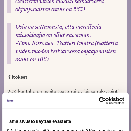
(teatterin viiden vuoden keskiarvossa
ohjaajanaisten osuus on 26%)
Osin on sattumusta, että vierailevia
miesohjaajia on ollut enemmän.
-Timo Rissanen, Teatteri Imatra (teatterin
viiden vuoden keskiarvossa ohjaajanaisten
osuus on 10%)
Kiitokset
VOS-kentällä on useita teattereita, joissa rekrytointi
on sukupuolen näkökulmasta tasa-arvoista. Vuonna
2018 suurista teattereista Tampereen Työväen
Teatterissa, Suomen Kansallisteatterissa, Tampereen
Teatterissa ja Svenska Teaternissa ohjaajavalintojen
Tämä sivusto käyttää evästeitä
osuudet olivat ihannevaihtelun alueella. Myös
Käytämme evästeitä tarjoamamme sisällön ja mainosten