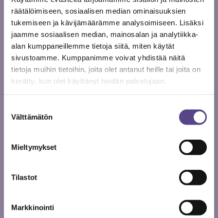
Jyväskylän ja Oulun kaupunginteattereiden tilanne oli
räätälöimiseen, sosiaalisen median ominaisuuksien
ohjaajarekrytointien osalta hyvä, mutta kummassakin
tukemiseen ja kävijämäärämme analysoimiseen. Lisäksi
noin puolet teoksista oli ohjannut joku muu kuin
jaamme sosiaalisen median, mainosalan ja analytiikka-
koulutettu tai ammatissa viiden ohjauksen verran
alan kumppaneillemme tietoja siitä, miten käytät
pätevöitynyt henkilö, jolloin näiden talojen
sivustoamme. Kumppanimme voivat yhdistää näitä
ammattilaisuuden aste oli muuta maata alhaisempi.
tietoja muihin tietoihin, joita olet antanut heille tai joita on
kerätty, kun olet käyttänyt heidän palvelujaan.
Yleisesti ottaen suunta antaa aihetta
optimismiin.
Suostumuksen
Välttämätön
valinta
Tilastointitavasta
Mieltymykset
Ensi-illoiksi kalenterivuoden aikana on laskettu talon
oman ohjelmiston teokset. Yhteistuotannoista on
Tilastot
merkitty ensi-ilta vain siihen teatteriin, jossa se
ensimmäiseksi esitettiin. VOS-tanssiteattereita,
kesäteattereita tai teattereiden nuorisoteattereiden
Markkinointi
tuotantoja ei ole huomioitu. Tilastossa on ohitettu