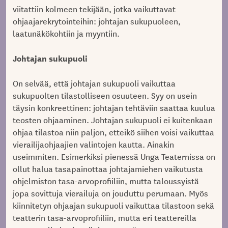
viitattiin kolmeen tekijään, jotka vaikuttavat
ohjaajarekrytointeihin: johtajan sukupuoleen,
laatunäkökohtiin ja myyntiin.
Johtajan sukupuoli
On selvää, että johtajan sukupuoli vaikuttaa
sukupuolten tilastolliseen osuuteen. Syy on usein
täysin konkreettinen: johtajan tehtäviin saattaa kuulua
teosten ohjaaminen. Johtajan sukupuoli ei kuitenkaan
ohjaa tilastoa niin paljon, etteikö siihen voisi vaikuttaa
vierailijaohjaajien valintojen kautta. Ainakin
useimmiten. Esimerkiksi pienessä Unga Teaternissa on
ollut halua tasapainottaa johtajamiehen vaikutusta
ohjelmiston tasa-arvoprofiiliin, mutta taloussyistä
jopa sovittuja vierailuja on jouduttu perumaan. Myös
kiinnitetyn ohjaajan sukupuoli vaikuttaa tilastoon sekä
teatterin tasa-arvoprofiiliin, mutta eri teattereilla