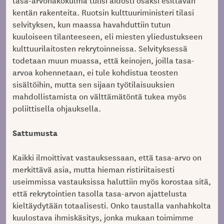
tasa-arvonäkökulma tulisi aidosti osaksi esittävän
kentän rakenteita. Ruotsin kulttuuriministeri tilasi
selvityksen, kun maassa havahduttiin tutun
kuuloiseen tilanteeseen, eli miesten yliedustukseen
kulttuurilaitosten rekrytoinneissa. Selvityksessä
todetaan muun muassa, että keinojen, joilla tasa-
arvoa kohennetaan, ei tule kohdistua teosten
sisältöihin, mutta sen sijaan työtilaisuuksien
mahdollistamista on välttämätöntä tukea myös
poliittisella ohjauksella.
Sattumusta
Kaikki ilmoittivat vastauksessaan, että tasa-arvo on
merkittävä asia, mutta hieman ristiriitaisesti
useimmissa vastauksissa haluttiin myös korostaa sitä,
että rekrytointien tasolla tasa-arvon ajattelusta
kieltäydytään totaalisesti. Onko taustalla vanhahkolta
kuulostava ihmiskäsitys, jonka mukaan toimimme