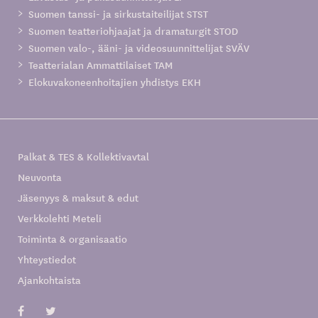
Suomen tanssi- ja sirkustaiteilijat STST
Suomen teatteriohjaajat ja dramaturgit STOD
Suomen valo-, ääni- ja videosuunnittelijat SVÄV
Teatterialan Ammattilaiset TAM
Elokuvakoneenhoitajien yhdistys EKH
Palkat & TES & Kollektivavtal
Neuvonta
Jäsenyys & maksut & edut
Verkkolehti Meteli
Toiminta & organisaatio
Yhteystiedot
Ajankohtaista