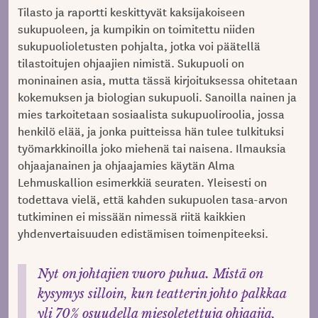
Tilasto ja raportti keskittyvät kaksijakoiseen
sukupuoleen, ja kumpikin on toimitettu niiden
sukupuolioletusten pohjalta, jotka voi päätellä
tilastoitujen ohjaajien nimistä. Sukupuoli on
moninainen asia, mutta tässä kirjoituksessa ohitetaan
kokemuksen ja biologian sukupuoli. Sanoilla nainen ja
mies tarkoitetaan sosiaalista sukupuoliroolia, jossa
henkilö elää, ja jonka puitteissa hän tulee tulkituksi
työmarkkinoilla joko miehenä tai naisena. Ilmauksia
ohjaajanainen ja ohjaajamies käytän Alma
Lehmuskallion esimerkkiä seuraten. Yleisesti on
todettava vielä, että kahden sukupuolen tasa-arvon
tutkiminen ei missään nimessä riitä kaikkien
yhdenvertaisuuden edistämisen toimenpiteeksi.
Nyt on johtajien vuoro puhua. Mistä on
kysymys silloin, kun teatterin johto palkkaa
yli 70% osuudella miesoletettuja ohjaajia,