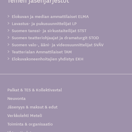
Temen jäsenjärjestöt
Elokuvan ja median ammattilaiset ELMA
Lavastus- ja pukusuunnittelijat LP
Suomen tanssi- ja sirkustaiteilijat STST
Suomen teatteriohjaajat ja dramaturgit STOD
Suomen valo-, ääni- ja videosuunnittelijat SVÄV
Teatterialan Ammattilaiset TAM
Elokuvakoneenhoitajien yhdistys EKH
Palkat & TES & Kollektivavtal
Neuvonta
Jäsenyys & maksut & edut
Verkkolehti Meteli
Toiminta & organisaatio