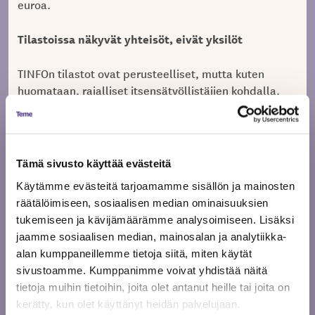
euroa.
Tilastoissa näkyvät yhteisöt, eivät yksilöt
TINFOn tilastot ovat perusteelliset, mutta kuten
huomataan, rajalliset itsensätyöllistäjien kohdalla.
Emme tilastoi yksilöitä, vaan yhteisöjä. Tarkempi
freelancereiden työllistymisen tilastointi, edellyttäisi
kattavampia tilastoja rahoituslain ulkopuolisesta
kentästä. Tämä tarkoittaisi konkreettisesti:
Tämä sivusto käyttää evästeitä
vastauksien saamista tilastokyselyihimme entistä
Käytämme evästeitä tarjoamamme sisällön ja mainosten
useammalta toimijalta ja uusien toimijoiden
räätälöimiseen, sosiaalisen median ominaisuuksien
tavoittamista. Mutta miten motivoida muutenkin
tukemiseen ja kävijämäärämme analysoimiseen. Lisäksi
aliresurssoitua kenttää täyttämään
jaamme sosiaalisen median, mainosalan ja analytiikka-
tilastointilomakkeita. On aika paljon vaadittu, että
alan kumppaneillemme tietoja siitä, miten käytät
produktion jälkeen työryhmän voimavaroista liikenisi
sivustoamme. Kumppanimme voivat yhdistää näitä
vähän vielä tilastointiin.
tietoja muihin tietoihin, joita olet antanut heille tai joita on
kerätty, kun olet käyttänyt heidän palvelujaan.
Freelancereiden lukumäärää ja osittain myös