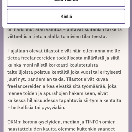
nämäkään kyselyt eivät tavoita kaikkia toimijoita.
Saadut kyselyvastaukset – kuten se, että 22–32
prosenttia viimeisimmän barometriin vastanneista
Kiellä
sirkus-, näyttämö- ja tanssialoilla työskentelevistä,
on harkinnut alan vaihtoa – antavat kuitenkin tärkeitä
viitteellisiä tietoja alalla toimivien tilanteesta.
Hajallaan olevat tilastot eivät näin ollen anna meille
tietoa freelancereiden todellisesta määrästä ja siitä
kuinka moni näistä korkeasti koulutetuista
taiteilijoista poistuu kentältä joka vuosi tai erityisesti
juuri nyt, pandemian takia. Tilastot eivät kuvaa
freelancereiden arkea eivätkä sitä työmäärää, joka
menee töiden ja apurahojen hakemiseen, eivät
kaikessa hiljaisuudessa tapahtuvia siirtymiä kentältä
– hetkellisiä tai pysyviäkin.
OKM:n koronakyselyiden, median ja TINFOn omien
haastatteluiden kautta olemme kuitenkin saaneet