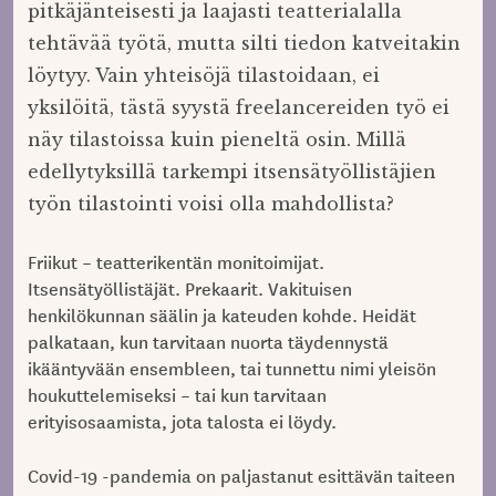
pitkäjänteisesti ja laajasti teatterialalla
tehtävää työtä, mutta silti tiedon katveitakin
löytyy. Vain yhteisöjä tilastoidaan, ei
yksilöitä, tästä syystä freelancereiden työ ei
näy tilastoissa kuin pieneltä osin. Millä
edellytyksillä tarkempi itsensätyöllistäjien
työn tilastointi voisi olla mahdollista?
Friikut – teatterikentän monitoimijat.
Itsensätyöllistäjät. Prekaarit. Vakituisen
henkilökunnan säälin ja kateuden kohde. Heidät
palkataan, kun tarvitaan nuorta täydennystä
ikääntyvään ensembleen, tai tunnettu nimi yleisön
houkuttelemiseksi – tai kun tarvitaan
erityisosaamista, jota talosta ei löydy.
Covid-19 -pandemia on paljastanut esittävän taiteen