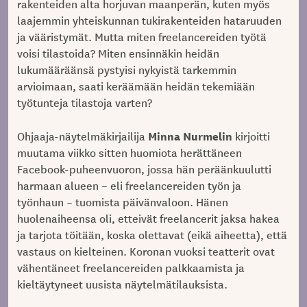
rakenteiden alta horjuvan maanperän, kuten myös
laajemmin yhteiskunnan tukirakenteiden hataruuden
ja vääristymät. Mutta miten freelancereiden työtä
voisi tilastoida? Miten ensinnäkin heidän
lukumääräänsä pystyisi nykyistä tarkemmin
arvioimaan, saati keräämään heidän tekemiään
työtunteja tilastoja varten?
Minna Nurmelin
Ohjaaja-näytelmäkirjailija
kirjoitti
muutama viikko sitten huomiota herättäneen
Facebook-puheenvuoron, jossa hän peräänkuulutti
harmaan alueen – eli freelancereiden työn ja
työnhaun – tuomista päivänvaloon. Hänen
huolenaiheensa oli, etteivät freelancerit jaksa hakea
ja tarjota töitään, koska olettavat (eikä aiheetta), että
vastaus on kielteinen. Koronan vuoksi teatterit ovat
vähentäneet freelancereiden palkkaamista ja
kieltäytyneet uusista näytelmätilauksista.