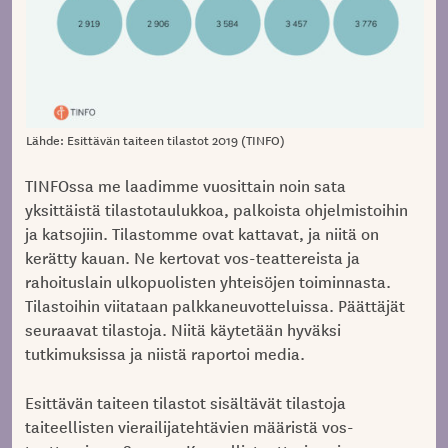
Lähde: Esittävän taiteen tilastot 2019 (TINFO)
TINFOssa me laadimme vuosittain noin sata
yksittäistä tilastotaulukkoa, palkoista ohjelmistoihin
ja katsojiin. Tilastomme ovat kattavat, ja niitä on
kerätty kauan. Ne kertovat vos-teattereista ja
rahoituslain ulkopuolisten yhteisöjen toiminnasta.
Tilastoihin viitataan palkkaneuvotteluissa. Päättäjät
seuraavat tilastoja. Niitä käytetään hyväksi
tutkimuksissa ja niistä raportoi media.
Esittävän taiteen tilastot sisältävät tilastoja
taiteellisten vierailijatehtävien määristä vos-