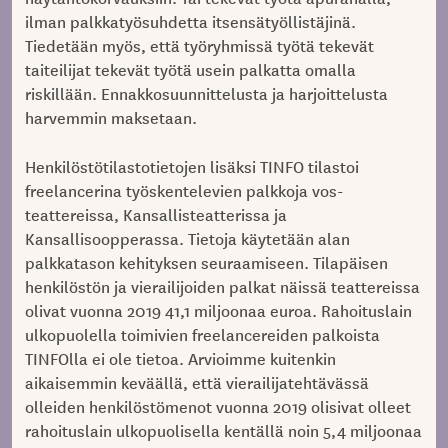
ilman palkkatyösuhdetta itsensätyöllistäjinä.
Tiedetään myös, että työryhmissä työtä tekevät
taiteilijat tekevät työtä usein palkatta omalla
riskillään. Ennakkosuunnittelusta ja harjoittelusta
harvemmin maksetaan.
Henkilöstötilastotietojen lisäksi TINFO tilastoi
freelancerina työskentelevien palkkoja vos-
teattereissa, Kansallisteatterissa ja
Kansallisoopperassa. Tietoja käytetään alan
palkkatason kehityksen seuraamiseen. Tilapäisen
henkilöstön ja vierailijoiden palkat näissä teattereissa
olivat vuonna 2019 41,1 miljoonaa euroa. Rahoituslain
ulkopuolella toimivien freelancereiden palkoista
TINFOlla ei ole tietoa. Arvioimme kuitenkin
aikaisemmin keväällä, että vierailijatehtävässä
olleiden henkilöstömenot vuonna 2019 olisivat olleet
rahoituslain ulkopuolisella kentällä noin 5,4 miljoonaa