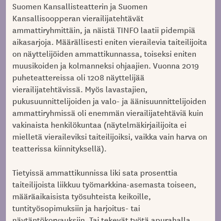
Suomen Kansallisteatterin ja Suomen
Kansallisoopperan vierailijatehtävät
ammattiryhmittäin, ja näistä TINFO laatii pidempiä
aikasarjoja. Määrällisesti eniten vierailevia taiteilijoita
on näyttelijöiden ammattikunnassa, toiseksi eniten
muusikoiden ja kolmanneksi ohjaajien. Vuonna 2019
puheteattereissa oli 1208 näyttelijää
vierailijatehtävissä. Myös lavastajien,
pukusuunnittelijoiden ja valo- ja äänisuunnittelijoiden
ammattiryhmissä oli enemmän vierailijatehtäviä kuin
vakinaista henkilökuntaa (näytelmäkirjailijoita ei
mielletä vieraileviksi taiteilijoiksi, vaikka vain harva on
teatterissa kiinnityksellä).
Tietyissä ammattikunnissa liki sata prosenttia
taiteilijoista liikkuu työmarkkina-asemasta toiseen,
määräaikaisista työsuhteista keikoille,
tuntityösopimuksiin ja harjoitus- tai
näytäntökorvauksiin. Tai tekevät työtä apurahalla,