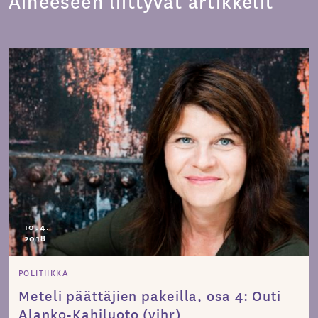
Aiheeseen liittyvät artikkelit
10.4.
2018
POLITIIKKA
Meteli päättäjien pakeilla, osa 4: Outi
Alanko-Kahiluoto (vihr)