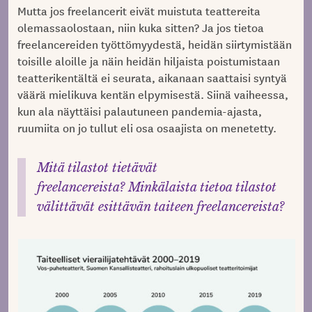
Mutta jos freelancerit eivät muistuta teattereita
olemassaolostaan, niin kuka sitten? Ja jos tietoa
freelancereiden työttömyydestä, heidän siirtymistään
toisille aloille ja näin heidän hiljaista poistumistaan
teatterikentältä ei seurata, aikanaan saattaisi syntyä
väärä mielikuva kentän elpymisestä. Siinä vaiheessa,
kun ala näyttäisi palautuneen pandemia-ajasta,
ruumiita on jo tullut eli osa osaajista on menetetty.
Mitä tilastot tietävät
freelancereista? Minkälaista tietoa tilastot
välittävät esittävän taiteen freelancereista?