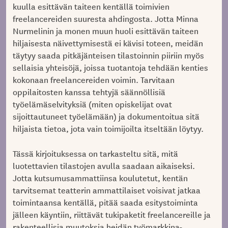
kuulla esittävän taiteen kentällä toimivien
freelancereiden suuresta ahdingosta. Jotta Minna
Nurmelinin ja monen muun huoli esittävän taiteen
hiljaisesta näivettymisestä ei kävisi toteen, meidän
täytyy saada pitkäjänteisen tilastoinnin piiriin myös
sellaisia yhteisöjä, joissa tuotantoja tehdään kenties
kokonaan freelancereiden voimin. Tarvitaan
oppilaitosten kanssa tehtyjä säännöllisiä
työelämäselvityksiä (miten opiskelijat ovat
sijoittautuneet työelämään) ja dokumentoitua sitä
hiljaista tietoa, jota vain toimijoilta itseltään löytyy.
Tässä kirjoituksessa on tarkasteltu sitä, mitä
luotettavien tilastojen avulla saadaan aikaiseksi.
Jotta kutsumusammattiinsa koulutetut, kentän
tarvitsemat teatterin ammattilaiset voisivat jatkaa
toimintaansa kentällä, pitää saada esitystoiminta
jälleen käyntiin, riittävät tukipaketit freelancereille ja
rakenteellisia muutoksia heidän työmarkkina-