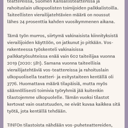
teattereissa, Suomen Kansallisteatterissa ja
rahoituslain ulkopuolisten toimijoiden palkkalistoilla.
Taiteellisten vierailijatehtävien määrä on noussut
lähes 24 prosenttia kahden vuosikymmenen aikana.
Tämä työn murros, siirtymä vakinaisista kiinnityksistä
vierailijoiden käyttöön, on jatkunut jo pitkään. Vos-
rakenteessa työskenteli vakinaisissa
palkkatyösuhteissa enää vain 602 taiteilijaa vuonna
2019 (2020: 581). Samana vuonna taiteellisia
vierailijatehtäviä vos-teattereissa ja rahoituslain
ulkopuolisella teatteri- ja esitystaiteen kentällä oli
3776. Huomattava määrä tilapäisiä, mutta myös
säännöllisesti toimivia työryhmiä jää kuitenkin
tilastojemme ulkopuolelle. Tämän vuoksi tilastot
kertovat vain osatotuuden, ne eivät kuvaa kaikkea sitä
työtä, jota kentällä tehdään.
TINFOn tilastoista nähdään vos-puheteattereiden,